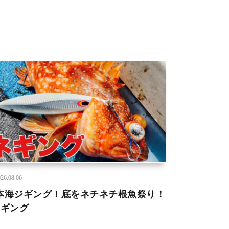
26.08.06
本海ジギング！底をネチネチ根魚祭り！
ネギング