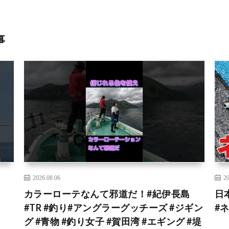
事
2026.08.06
20
カラーローテなんて邪道だ！#紀伊長島
日
#TR #釣り#アングラーグッチーズ #ジギン
#
グ #青物 #釣り女子 #賀田湾 #エギング #堤