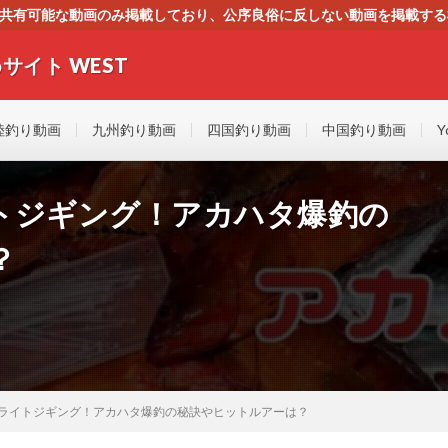
す。共有可能な動画のみ掲載しており、公序良俗に反しない動画を掲載す
ください。即刻対処させて頂きます。なお、同サイトはGoogleアド
サイト WEST
者にもやさしい！！釣りに関するあらゆるYOUTUBE動画をまとめたサイトで
陸釣り動画
九州釣り動画
四国釣り動画
中国釣り動画
Y
トジギング！アカハタ爆釣の
？
ライトジギング！アカハタ爆釣の秘訣やヒットルアーは？