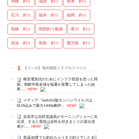
沖縄 釣り
滋賀 釣り
熊本 釣り
石川 釣り
福井 釣り
福岡 釣り
長崎 釣り
関西釣り動画
香川 釣り
高知 釣り
鳥取 釣り
鹿児島 釣り
【マンガ】海外病院トラブルファイル
格安電気代のためにインフラ投資を怠った韓
国、朝鮮半島全域を猛暑が直撃してしまった結
果……
NEW!
メディア「Switch2版モンハンワイルズは
DLSS込みで最大1440p動作」
NEW!
反高市な自民党議員がモーニングショーに生
出演、すると普段は自民を叩きまくりの某出演
者が……
NEW!
気温40度でも釣れちゃうキス釣りでした #三