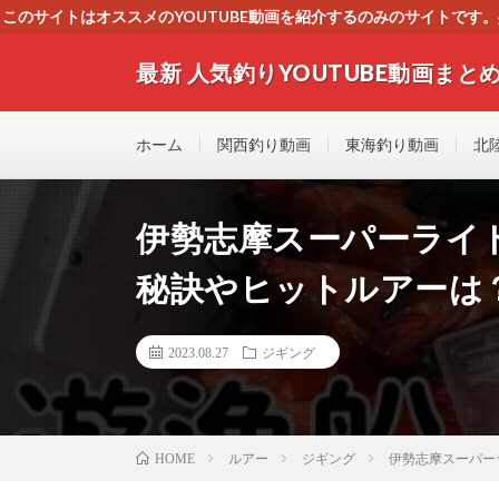
このサイトはオススメのYOUTUBE動画を紹介するのみのサイトで
いましたら、下記お問合せよりご連絡
最新 人気釣りYOUTUBE動画まとめ
最新人気釣りYOUTUB動画 釣りマニア必見！！初心
す！！
ホーム
関西釣り動画
東海釣り動画
北
伊勢志摩スーパーライ
秘訣やヒットルアーは
2023.08.27
ジギング
ルアー
ジギング
伊勢志摩スーパー
HOME