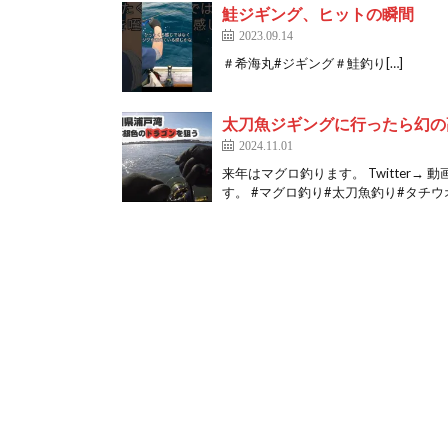
鮭ジギング、ヒットの瞬間
2023.09.14
＃希海丸#ジギング＃鮭釣り[…]
太刀魚ジギングに行ったら幻
2024.11.01
来年はマグロ釣ります。 Twitter
す。 #マグロ釣り#太刀魚釣り#タチウオ