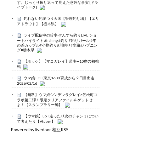
す。じっくり振り返って見えた意外な事実 [ドラ
イブトーク]
釣れない釣堀つり天国【管理釣り場】【エリ
アトラウト】【栃木県】
ライブ配信中の珍事 ぞんすら釣りLIVE ショ
ートハイライト #fishing #釣り #釣りガール #年
の差カップル#小物釣り#川釣り#水路#ハプニン
グ#栃木県
【ホッケ】【マコガレイ】道南➖10度の初挑
戦
ウマ娘 LOH東京1600 育成から２日目出走
2026/02/16
【無料】ウマ娘シンデレラグレイ×笠松町コ
ラボ第二弾！限定クリアファイルをゲットせ
よ！【スタンプラリー編】
【ウマ娘】LoH走ったり次のチャンミについ
て考えたり【Vtuber】
Powered by livedoor 相互RSS