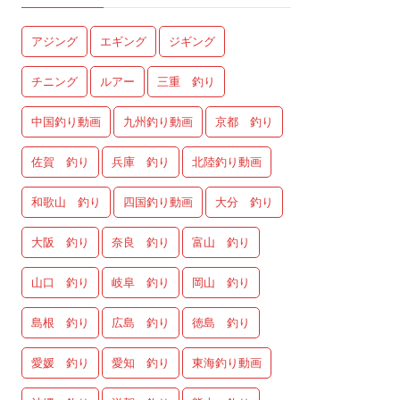
アジング
エギング
ジギング
チニング
ルアー
三重 釣り
中国釣り動画
九州釣り動画
京都 釣り
佐賀 釣り
兵庫 釣り
北陸釣り動画
和歌山 釣り
四国釣り動画
大分 釣り
大阪 釣り
奈良 釣り
富山 釣り
山口 釣り
岐阜 釣り
岡山 釣り
島根 釣り
広島 釣り
徳島 釣り
愛媛 釣り
愛知 釣り
東海釣り動画