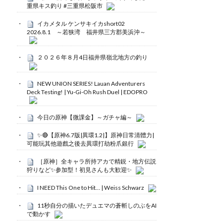
重県キス釣り #三重県松阪市
イカメタル ケンサキイカshort02
2026.8.1 ～若狭湾 福井県三方郡美浜沖～
２０２６年８月4日福井県嶺北地方の釣り
NEW UNION SERIES! Lauan Adventurers
Deck Testing! | Yu-Gi-Oh Rush Duel | EDOPRO
今日の原神【微課金】～ガチャ編～
✨🔴【原神6.7版|異環1.2|】原神日常清體力|
可能玩其他遊戲之後去異環打劫粉爪銀行
［原神］全キャラ所持アカで精鋭・地方伝説
狩りなど✨参加型！初見さんも大歓迎✨
I NEED This One to Hit… | Weiss Schwarz
11秒自分の描いたデュエマの蒼斬しのぶをAI
で動かす