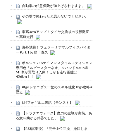
自動車の任意保険が値上げされますよ。
その場で終わったと思わないでください。
車高3cmアップ！ タイヤ交換後の視界激変
の高速走行
海外試乗！ フェラーリ アマルフィ スパイダ
ー Part.1 by 島下泰久
ポルシェ 718ケイマン スタイルエディション
専用色「ルビースターネオ」左ハンドルの6速
MT車が買取り入庫！しかも走行距離は
456km！！
#fgo レオニダス一世のスキル強化 #fgo攻略 #
歴史
M4フォギルエ裏話【モンスト】
【ドラクエウォーク】魔力の宝鞭が実装。あ
る意味助かる武器でした。
【RS3試乗後】「完全上位互換」撤回しま