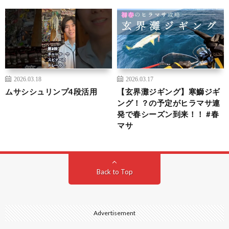
2026.03.18
2026.03.17
ムサシシュリンプ4段活用
【玄界灘ジギング】寒鰤ジギ
ング！？の予定がヒラマサ連
発で春シーズン到来！！ #春
マサ
Back to Top
Advertisement