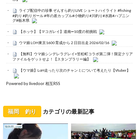
ライブ配信中の珍事 ぞんすら釣りLIVE ショートハイライト #fishing
#釣り #釣りガール #年の差カップル#小物釣り#川釣り#水路#ハプニン
グ#栃木県
【ホッケ】【マコガレイ】道南➖10度の初挑戦
ウマ娘 LOH東京1600 育成から２日目出走 2026/02/16
【無料】ウマ娘シンデレラグレイ×笠松町コラボ第二弾！限定クリア
ファイルをゲットせよ！【スタンプラリー編】
【ウマ娘】LoH走ったり次のチャンミについて考えたり【Vtuber】
Powered by livedoor 相互RSS
福岡 釣り
カテゴリの最新記事