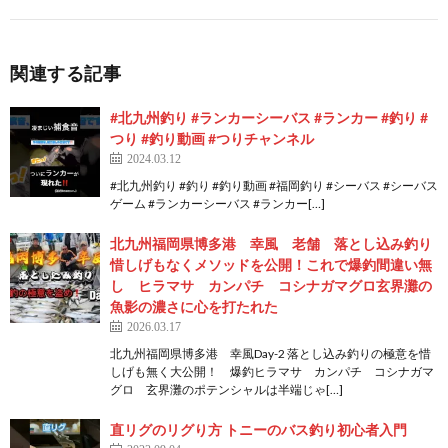
関連する記事
#北九州釣り #ランカーシーバス #ランカー #釣り #
つり #釣り動画 #つりチャンネル
2024.03.12
#北九州釣り #釣り #釣り動画 #福岡釣り #シーバス #シーバス
ゲーム #ランカーシーバス #ランカー[…]
北九州福岡県博多港 幸風 老舗 落とし込み釣り
惜しげもなくメソッドを公開！これで爆釣間違い無
し ヒラマサ カンパチ コシナガマグロ玄界灘の
魚影の濃さに心を打たれた
2026.03.17
北九州福岡県博多港 幸風Day-2 落とし込み釣りの極意を惜
しげも無く大公開！ 爆釣ヒラマサ カンパチ コシナガマ
グロ 玄界灘のポテンシャルは半端じゃ[…]
直リグのリグり方 トニーのバス釣り初心者入門