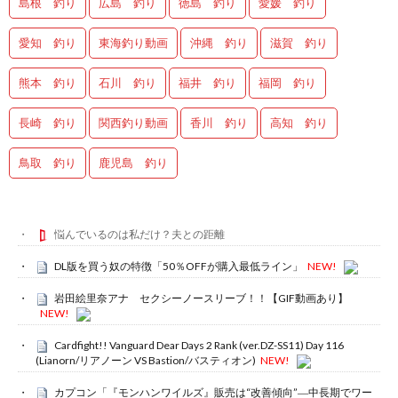
島根 釣り
広島 釣り
徳島 釣り
愛媛 釣り
愛知 釣り
東海釣り動画
沖縄 釣り
滋賀 釣り
熊本 釣り
石川 釣り
福井 釣り
福岡 釣り
長崎 釣り
関西釣り動画
香川 釣り
高知 釣り
鳥取 釣り
鹿児島 釣り
悩んでいるのは私だけ？夫との距離
DL版を買う奴の特徴「50％OFFが購入最低ライン」
NEW!
岩田絵里奈アナ セクシーノースリーブ！！【GIF動画あり】
NEW!
Cardfight!! Vanguard Dear Days 2 Rank (ver.DZ-SS11) Day 116
(Lianorn/リアノーン VS Bastion/バスティオン)
NEW!
カプコン「『モンハンワイルズ』販売は“改善傾向”―中長期でワー