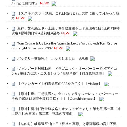
ルド超え目指す」
NEW!
【スズキ ハスラー試乗】これは売れるわ…実際に乗って分かった魅
力
NEW!
原神：艾莉絲至冬不上線，為什麼遲遲不出？原因有3點 #原神 #原神
攻略 #原神的日常 #艾莉絲 #至冬
NEW!
Tom Cruise & Jay take the futuristic Lexus for a sit with Tom Cruise
on Tonight Show Leno 2002
NEW!
バッテリー交換完了 ホッとしました #沖縄
ヴァンガード対戦動画 ドラゴニック・オーバーロード(櫂アイコ
ン)vs 主峰の伝説・エスタシオン “華馳弩樹” 【幻真覚醒環境】
【ヴァンガード】幻真覚醒のRRRをみてく！【Vtuber】
【原神】遂に二桁挑戦へ。全117キャラをルーレットでパーティー
決めて螺旋12層完全攻略目指す！！【Genshin Impact】
【原神】魔神任務最速攻略！オデットガチャも！ 第七章 第一幕「神
に愛されぬ雪国」第二幕「死魂の夜想曲」
【鮎釣り】岐阜遠征1泊2日！渇水の高原川と豪雨撤収の宮川下流…