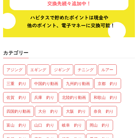
カテゴリー
アジング
エギング
ジギング
チニング
ルアー
三重 釣り
中国釣り動画
九州釣り動画
京都 釣り
佐賀 釣り
兵庫 釣り
北陸釣り動画
和歌山 釣り
四国釣り動画
大分 釣り
大阪 釣り
奈良 釣り
富山 釣り
山口 釣り
岐阜 釣り
岡山 釣り