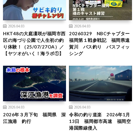
2026.04.03
2026.04.03
HKT48の大庭凜咲が福岡市西
20260329 NBCチャプター
区の海づり公園で人生初の釣
福岡第１戦参戦記 福岡県遠
り体験！（25/07/27OA）／
賀川 バス釣り バスフィッ
【ヤツオがいく！海ラボ①】
シング
2026.04.03
2026.04.03
2026年３月下旬 福岡県 深
令和の釣り道楽 2026年1月
江漁港 釣行
13日 福岡都市高速 福岡空
港国際線侵入