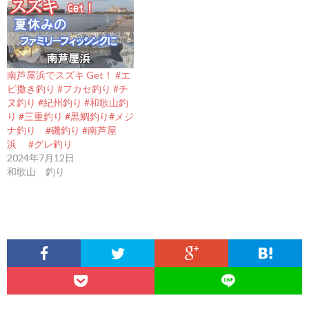
南芦屋浜でスズキ Get！ #エ
ビ撒き釣り #フカセ釣り #チ
ヌ釣り #紀州釣り #和歌山釣
り #三重釣り #黒鯛釣り#メジ
ナ釣り #磯釣り #南芦屋
浜 #グレ釣り
2024年7月12日
和歌山 釣り