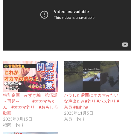
特別企画 みずき編 第伍話
バラした瞬間にオカマみたい
～再起～ #オカマちゃ
な声出たw #釣り #バス釣り #
ん #オカマ釣り #おもしろ
奈良 #fishing
動画
2023年11月5日
2023年9月15日
奈良 釣り
福岡 釣り