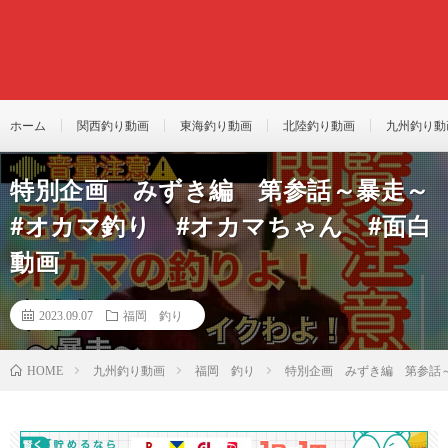
ホーム
関西釣り動画
東海釣り動画
北陸釣り動画
九州釣り動
特別企画 みずき編 第参話～暴走～
#オカマ釣り #オカマちゃん #面白
動画
2023.09.07
福岡 釣り
九州釣り動画
福岡 釣り
特別企画 みずき編 第参話～
HOME