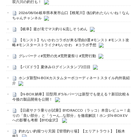
双六川の釣行も！
2026/08/06 岐阜県本巣市山口【根尾川】(鮎)釣れたらいいね！なん
ちゃんチャンネル
【岐阜】釜が滝でマス釣り&流しそうめん
【モンスト】ちいかわコラボが来る理由3選 #モンスト #モンスト攻
略 #モンスターストライク#ちいかわ #コラボ予想
グレパーティ#荒野の光 #荒野夏祭り #荒野行動
【パズドラ】夏休みログインスタンプ2日目
ホンダ新型N-BOXカスタムターボコーディネートスタイル内外装紹
介
【N-BOX 納車】旧型用 JF5/6 パーツは新型でも使える？新旧比較＆
今後の製品開発を公開！
【日産サクラ乗りが試乗】BYD RACCO（ラッコ）本音レビュー！走
りの「良い部分」と「うーん…な部分」を徹底解説！ホンダN-BOX EV
への影響も考察【BYD金沢】
釣れない釣堀つり天国【管理釣り場】【エリアトラウト】【栃木
県】