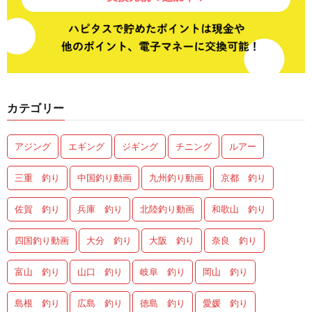
カテゴリー
アジング
エギング
ジギング
チニング
ルアー
三重 釣り
中国釣り動画
九州釣り動画
京都 釣り
佐賀 釣り
兵庫 釣り
北陸釣り動画
和歌山 釣り
四国釣り動画
大分 釣り
大阪 釣り
奈良 釣り
富山 釣り
山口 釣り
岐阜 釣り
岡山 釣り
島根 釣り
広島 釣り
徳島 釣り
愛媛 釣り