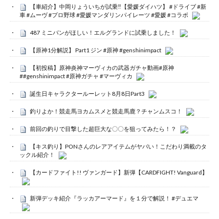
【車紹介】中岡りょういちが試乗‼️【愛媛ダイハツ】 #ドライブ #新
車 #ムーヴ #プロ野球 #愛媛マンダリンパイレーツ #愛媛 #コラボ
487 ミニバンがほしい！エルグランドに試乗しました！
【原神1分解説】 Part1 ジン #原神 #genshinimpact
【初投稿】原神炎神マーヴィカの武器ガチャ動画#原神
##genshinimpact #原神ガチャ #マーヴィカ
誕生日キャラクタールーレット8月8日Part3
釣りよか！競走馬ヨカムスメと競走馬鹿？チャンムスコ！
前回の釣りで目撃した超巨大な〇〇を狙ってみたら！？
【キス釣り】PONさんのレアアイテムがヤバい！こだわり満載のタ
ックル紹介！
【カードファイト!! ヴァンガード】新弾【CARDFIGHT! Vanguard】
新弾デッキ紹介『ラッカアーマード』を１分で解説！ #デュエマ