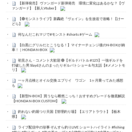
【新弾発売】 ヴァンガード新弾発売 環境に変化はあるかな？【ヴ
ァンガード】【新人Vtuber】
【🔴モンストライブ】新轟絶『ヴェイン』を生放送で攻略！【けー
どら】
何なんだこれマジで#モンスト #shorts #ゲーム
【白黒にグリルだとこうなる！】マイナーチェンジ後のN-BOXが納
車！｜HONDA N-BOX
初見さん・コメント大歓迎 🔴【ギルドバトル #125】一強ギルドを
打破した男 Slaydさんのまったりギルバトショー＆与太話【#メメントモ
リ】
一ヶ月点検とオイル交換 エブリイ ワゴン 1ヶ月乗ってみた感想
も
【新型N-BOX】買うなら断然こっち！おすすめグレードを徹底解説
【HONDA N-BOX CUSTOM】
釣れない釣堀つり天国【管理釣り場】【エリアトラウト】【栃木
県】
ライブ配信中の珍事 ぞんすら釣りLIVE ショートハイライト #fishing