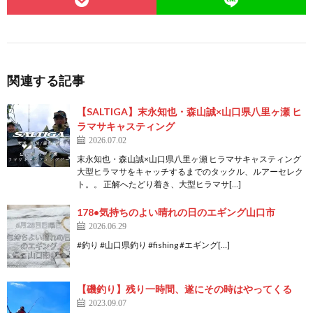
関連する記事
【SALTIGA】末永知也・森山誠×山口県八里ヶ瀬 ヒ
ラマサキャスティング
2026.07.02
末永知也・森山誠×山口県八里ヶ瀬 ヒラマサキャスティング
大型ヒラマサをキャッチするまでのタックル、ルアーセレク
ト。。 正解へたどり着き、大型ヒラマサ[…]
178•気持ちのよい晴れの日のエギング山口市
2026.06.29
#釣り #山口県釣り #fishing #エギング[…]
【磯釣り】残り一時間、遂にその時はやってくる
2023.09.07