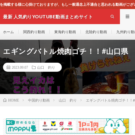
すが、もし一般通念上不適合と思われる動画がございましたら、下記お問合せよりご
最新 人気釣りYOUTUBE動画まとめサイト
WEST
ホーム
関西釣り動画
東海釣り動画
北陸釣り動画
九州釣り動
エギングバトル焼肉ゴチ！！#山口県
2023.09.07
山口 釣り
中国釣り動画
山口 釣り
エギングバトル焼肉ゴチ！！
HOME