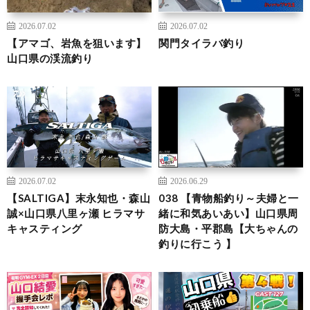
2026.07.02
2026.07.02
【アマゴ、岩魚を狙います】
関門タイラバ釣り
山口県の渓流釣り
2026.07.02
2026.06.29
【SALTIGA】末永知也・森山
038 【青物船釣り～夫婦と一
誠×山口県八里ヶ瀬 ヒラマサ
緒に和気あいあい】山口県周
キャスティング
防大島・平郡島【大ちゃんの
釣りに行こう 】