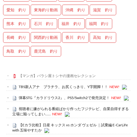
愛知 釣り
東海釣り動画
沖縄 釣り
滋賀 釣り
熊本 釣り
石川 釣り
福井 釣り
福岡 釣り
長崎 釣り
関西釣り動画
香川 釣り
高知 釣り
鳥取 釣り
鹿児島 釣り
【マンガ】バラシ屋トシヤの漫画セレクション
TBS新人アナ ブラチラ、お尻くっきり、Y字開脚！！
NEW!
弾幕STG『カラドリウス2』、PS5/Switch2で発売決定！
NEW!
視聴者に嫌がられる番組ばかり作ったフジテレビ、自業自得すぎる
立場に陥ってしまい……
NEW!
【Eカラ比較】日産 キックス vs ホンダ ヴェゼル ｜試乗編 E-CarLife
with 五味やすたか