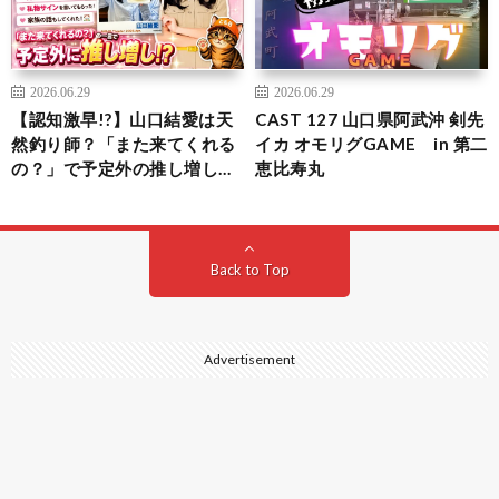
2026.06.29
2026.06.29
【認知激早!?】山口結愛は天
CAST 127 山口県阿武沖 剣先
然釣り師？「また来てくれる
イカ オモリグGAME in 第二
の？」で予定外の推し増し…
恵比寿丸
Back to Top
Advertisement