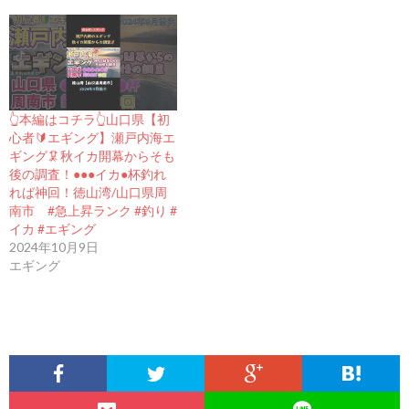
👆本編はコチラ👆山口県【初
心者🔰エギング】瀬戸内海エ
ギング🦑秋イカ開幕からそも
後の調査！●●●イカ●杯釣れ
れば神回！徳山湾/山口県周
南市 #急上昇ランク #釣り #
イカ #エギング
2024年10月9日
エギング