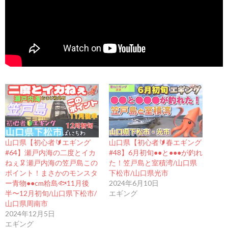
山口県【初心者🔰エギング
山口県【初心者🔰春エギング
#64】瀬戸内海の二度とイカ
#48】6月初旬●●と●●●が釣れ
ねぇ🦑瀬戸内海の笠戸島この
た！笠戸島と室積湾/山口県
ポイント！まさかのモンスタ
下松市/山口県光市
ー青物●●cm粭島🐟11月後
2024年6月10日
半〜12月初旬/山口県下松市/
エギング
山口県周南市
2024年12月5日
エギング