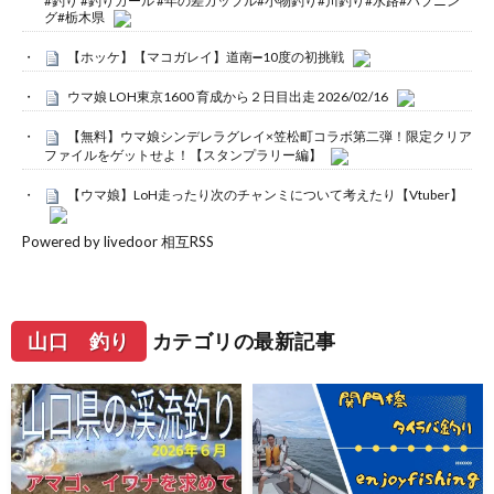
#釣り #釣りガール #年の差カップル#小物釣り#川釣り#水路#ハプニン
グ#栃木県
【ホッケ】【マコガレイ】道南➖10度の初挑戦
ウマ娘 LOH東京1600 育成から２日目出走 2026/02/16
【無料】ウマ娘シンデレラグレイ×笠松町コラボ第二弾！限定クリア
ファイルをゲットせよ！【スタンプラリー編】
【ウマ娘】LoH走ったり次のチャンミについて考えたり【Vtuber】
Powered by livedoor 相互RSS
山口 釣り
カテゴリの最新記事