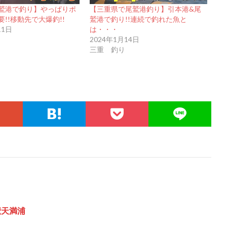
鷲港で釣り】やっぱりポ
【三重県で尾鷲港釣り】引本港&尾
!!移動先で大爆釣!!
鷲港で釣り!!連続で釣れた魚と
11日
は・・・
2024年1月14日
三重 釣り
尾鷲天満浦