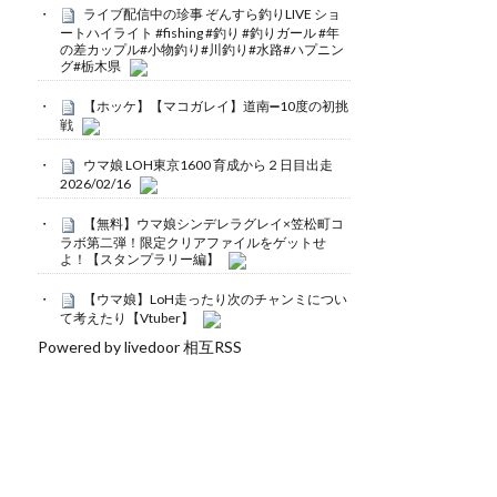
ライブ配信中の珍事 ぞんすら釣りLIVE ショ
ートハイライト #fishing #釣り #釣りガール #年
の差カップル#小物釣り#川釣り#水路#ハプニン
グ#栃木県
【ホッケ】【マコガレイ】道南➖10度の初挑
戦
ウマ娘 LOH東京1600 育成から２日目出走
2026/02/16
【無料】ウマ娘シンデレラグレイ×笠松町コ
ラボ第二弾！限定クリアファイルをゲットせ
よ！【スタンプラリー編】
【ウマ娘】LoH走ったり次のチャンミについ
て考えたり【Vtuber】
Powered by livedoor 相互RSS