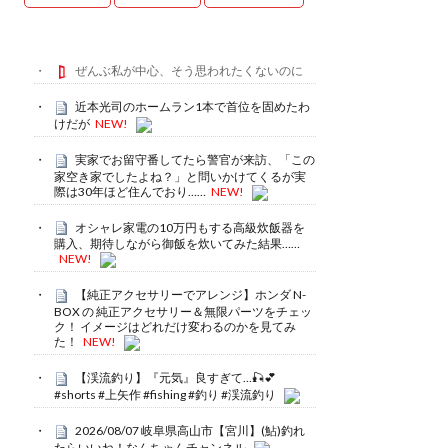
ぜんぶ私が中心、そう思われたくないのに
近本光司のホームラン1本で首位を固めたわ
けだが
NEW!
実家でお留守番してたら警官が来訪、「この
家空き家でしたよね？」と問いかけてくるが実
際は30年ほど住んでおり……
NEW!
オシャレ家電の10万円もする高級炊飯器を
購入、期待しながら御飯を炊いてみた結果……
NEW!
【純正アクセサリーでアレンジ】ホンダ N-
BOX の 純正アクセサリー＆無限パーツをチェッ
ク！ イメージはどれだけ変わるのかを見てみ
た！
NEW!
【渓流釣り】『元気』良すぎて…🎣💕
#shorts #上矢作 #fishing #釣り #渓流釣り
2026/08/07 岐阜県高山市【宮川】(鮎)釣れ
たらいいね！なんちゃんチャンネル