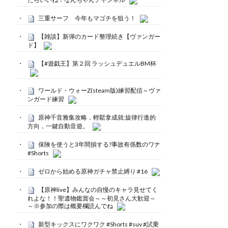
三重サーフ 今年もマゴチを狙う！
【雑談】新弾のカード整理続き【ヴァンガー
ド】
【#遊戯王】第２回 ラッシュデュエルBM杯
ワールド・ウォーZ(steam版)練習配信～ヴァ
ンガード練習
原神千音雅集攻略，輕鬆拿成就:旋律行進的
方向，一鍵自動音遊。
保険を使うと3年間損する?事故有係数のワナ
#Shorts
ゼロから始める原神ガチャ禁止縛り #16
【原神live】みんなの自慢のキャラ見せてく
れよな！！聖遺物鑑賞会～～初見さん大歓迎～
～※参加の際は概要欄読んでね
新型キックスにワクワク #Shorts #suv #試乗