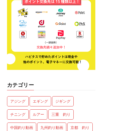
カテゴリー
アジング
エギング
ジギング
チニング
ルアー
三重 釣り
中国釣り動画
九州釣り動画
京都 釣り