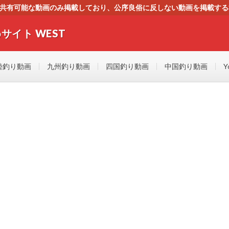
す。共有可能な動画のみ掲載しており、公序良俗に反しない動画を掲載す
ください。即刻対処させて頂きます。なお、同サイトはGoogleアド
サイト WEST
者にもやさしい！！釣りに関するあらゆるYOUTUBE動画をまとめたサイトで
陸釣り動画
九州釣り動画
四国釣り動画
中国釣り動画
Y