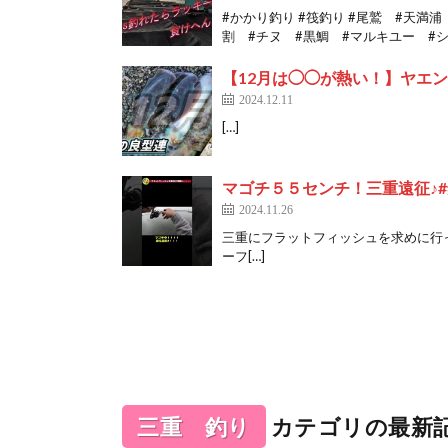
#かかり釣り #筏釣り #尾鷲 #天満
割 #チヌ #黒鯛 #マルキユー #シマ
【12月は◯◯が熱い！】ヤエ
2024.12.11
[…]
マゴチ５５センチ！三重遠征♪#釣り
2024.11.26
三重にフラットフィッシュを求めに行って
ーフ[…]
三重 釣り
カテゴリの最新