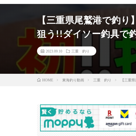
【三重県尾鷲港で釣り】
狙う!!ダイソー釣具で釣
2023.09.10
三重 釣り
東海釣り動画
三重 釣り
【三重県
HOME