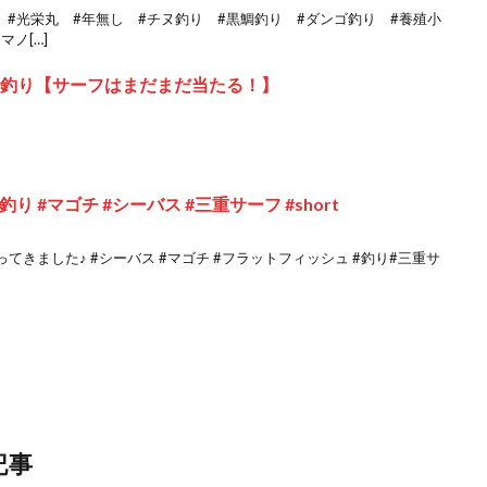
浦 #光栄丸 #年無し #チヌ釣り #黒鯛釣り #ダンゴ釣り #養殖小
ノ[…]
ン釣り【サーフはまだまだ当たる！】
 #マゴチ #シーバス #三重サーフ #short
きました♪ #シーバス #マゴチ #フラットフィッシュ #釣り#三重サ
記事