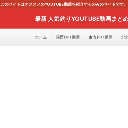
このサイトはオススメのYOUTUBE動画を紹介するのみのサイトで
いましたら、下記お問合せよりご連絡
最新 人気釣りYOUTUBE動画まとめ
最新人気釣りYOUTUB動画 釣りマニア必見！！初心
す！！
ホーム
関西釣り動画
東海釣り動画
北