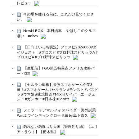
レビュー
その場を離れる前に、これだけ見てくださ
い。
NewN-BOX 本日納車 やはりこのクルマ
凄い #nbox
【日刊よいっち実況】プロスピ20260809ダ
イジェスト #プロスピ #プロ野球スピリッツA #
プロスピA #プロ野球スピリッツ
【生配信】FGO第五特異点アメリカ攻略パ
ート③‼️
【セルラン覇権】最強スマホゲーム企業3
選！#スマホゲーム #セルラン #モンスト #パズド
ラ #ウマ娘 #株式投資 #MIXI #サイバーエージェ
ント #ガンホー #日本株 #Shorts
フェラーリ アマルフィ スパイダー 海外試乗
Part.2 ワインディングロード編 by 島下泰久
釣れない釣堀つり天国【管理釣り場】【エリ
アトラウト】【栃木県】