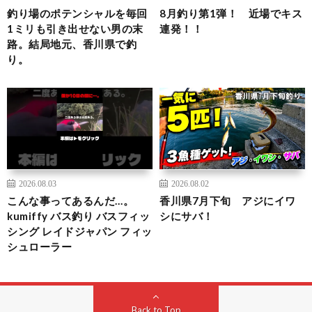
釣り場のポテンシャルを毎回
8月釣り第1弾！ 近場でキス
1ミリも引き出せない男の末
連発！！
路。結局地元、香川県で釣
り。
2026.08.03
2026.08.02
こんな事ってあるんだ…。
香川県7月下旬 アジにイワ
kumiffy バス釣り バスフィッ
シにサバ！
シング レイドジャパン フィッ
シュローラー
Back to Top