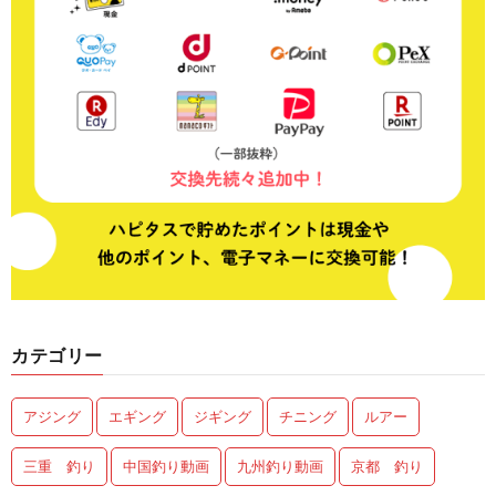
カテゴリー
アジング
エギング
ジギング
チニング
ルアー
三重 釣り
中国釣り動画
九州釣り動画
京都 釣り