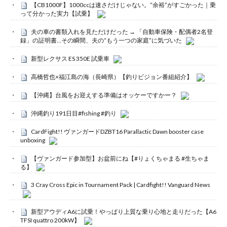
【CB1000F】1000ccは速さだけじゃない。“余裕”がすごかった｜乗
って分かった実力【試乗】
夫の車の書類入れを見ただけだった → 「自動車保険・配偶者2名登
録」の証明書…その瞬間、夫の“もう一つの家庭”に気づいた
新型レクサス ES 350E 試乗車
高橋哲也×福江島の海（長崎県）【釣りビジョン番組紹介】
【沖縄】台風をお迎えする準備はオッケーですかー？
沖縄釣り191日目#fishing #釣り
CardFight!! ヴァンガードDZBT16 Parallactic Dawn booster case
unboxing
【ヴァンガード参加型】お盆前にね【#りょくちゃまる #生ちゃま
る】
3 Cray Cross Epic in Tournament Pack | Cardfight!! Vanguard News
新型アウディA6に試乗！やっぱり上質な乗り心地と走りだった【A6
TFSI quattro 200kW】