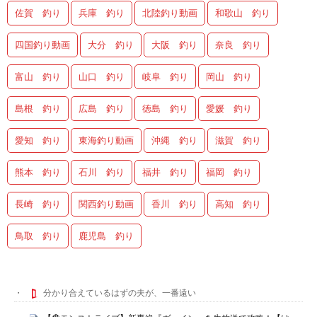
佐賀 釣り
兵庫 釣り
北陸釣り動画
和歌山 釣り
四国釣り動画
大分 釣り
大阪 釣り
奈良 釣り
富山 釣り
山口 釣り
岐阜 釣り
岡山 釣り
島根 釣り
広島 釣り
徳島 釣り
愛媛 釣り
愛知 釣り
東海釣り動画
沖縄 釣り
滋賀 釣り
熊本 釣り
石川 釣り
福井 釣り
福岡 釣り
長崎 釣り
関西釣り動画
香川 釣り
高知 釣り
鳥取 釣り
鹿児島 釣り
分かり合えているはずの夫が、一番遠い