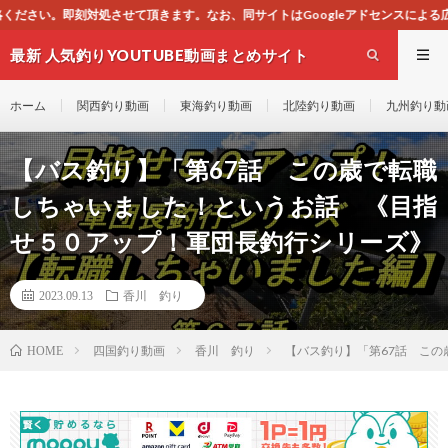
す。なお、同サイトはGoogleアドセンスによる広告を掲載しております。
最新 人気釣りYOUTUBE動画まとめサイト
WEST
ホーム
関西釣り動画
東海釣り動画
北陸釣り動画
九州釣り動
【バス釣り】「第67話 この歳で転職
しちゃいました！というお話 《目指
せ５０アップ！軍団長釣行シリーズ》
2023.09.13
香川 釣り
四国釣り動画
香川 釣り
【バス釣り】「第67話 こ
HOME