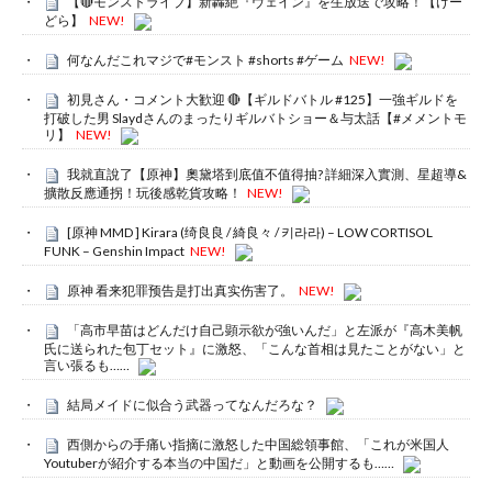
【🔴モンストライブ】新轟絶『ヴェイン』を生放送で攻略！【けー
どら】
NEW!
何なんだこれマジで#モンスト #shorts #ゲーム
NEW!
初見さん・コメント大歓迎 🔴【ギルドバトル #125】一強ギルドを
打破した男 Slaydさんのまったりギルバトショー＆与太話【#メメントモ
リ】
NEW!
我就直說了【原神】奧黛塔到底值不值得抽? 詳細深入實測、星超導&
擴散反應通拐！玩後感乾貨攻略！
NEW!
[原神 MMD ] Kirara (绮良良 / 綺良々 / 키라라) – LOW CORTISOL
FUNK – Genshin Impact
NEW!
原神 看来犯罪预告是打出真实伤害了。
NEW!
「高市早苗はどんだけ自己顕示欲が強いんだ」と左派が『高木美帆
氏に送られた包丁セット』に激怒、「こんな首相は見たことがない」と
言い張るも……
結局メイドに似合う武器ってなんだろな？
西側からの手痛い指摘に激怒した中国総領事館、「これが米国人
Youtuberが紹介する本当の中国だ」と動画を公開するも……