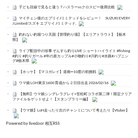
子ども目線で見ると違う？ハスラーvsクロスビー後席比較
マイチェン後のエブリイJリミテッドをレビュー！ SUZUKI EVERY
J Limited/スズキ エブリイ Jリミテッド,
釣れない釣堀つり天国【管理釣り場】【エリアトラウト】【栃木
県】
ライブ配信中の珍事 ぞんすら釣りLIVE ショートハイライト #fishing
#釣り #釣りガール #年の差カップル#小物釣り#川釣り#水路#ハプニン
グ#栃木県
【ホッケ】【マコガレイ】道南➖10度の初挑戦
ウマ娘 LOH東京1600 育成から２日目出走 2026/02/16
【無料】ウマ娘シンデレラグレイ×笠松町コラボ第二弾！限定クリア
ファイルをゲットせよ！【スタンプラリー編】
【ウマ娘】LoH走ったり次のチャンミについて考えたり【Vtuber】
Powered by livedoor 相互RSS