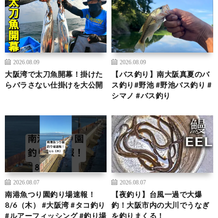
2026.08.09
2026.08.09
大阪湾で太刀魚開幕！掛けた
【バス釣り】南大阪真夏のバ
らバラさない仕掛けを大公開
ス釣り#野池 #野池バス釣り #
シマノ #バス釣り
2026.08.07
2026.08.07
南港魚つり園釣り場速報！
【夜釣り】台風一過で大爆
8/6（木） #大阪湾 #タコ釣り
釣！大阪市内の大川でうなぎ
#ルアーフィッシング #釣り場
を釣りまくる！