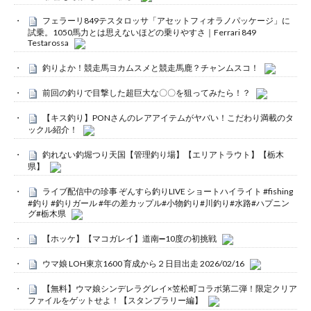
フェラーリ849テスタロッサ「アセットフィオラノパッケージ」に
試乗。1050馬力とは思えないほどの乗りやすさ｜Ferrari 849
Testarossa
釣りよか！競走馬ヨカムスメと競走馬鹿？チャンムスコ！
前回の釣りで目撃した超巨大な〇〇を狙ってみたら！？
【キス釣り】PONさんのレアアイテムがヤバい！こだわり満載のタ
ックル紹介！
釣れない釣堀つり天国【管理釣り場】【エリアトラウト】【栃木
県】
ライブ配信中の珍事 ぞんすら釣りLIVE ショートハイライト #fishing
#釣り #釣りガール #年の差カップル#小物釣り#川釣り#水路#ハプニン
グ#栃木県
【ホッケ】【マコガレイ】道南➖10度の初挑戦
ウマ娘 LOH東京1600 育成から２日目出走 2026/02/16
【無料】ウマ娘シンデレラグレイ×笠松町コラボ第二弾！限定クリア
ファイルをゲットせよ！【スタンプラリー編】