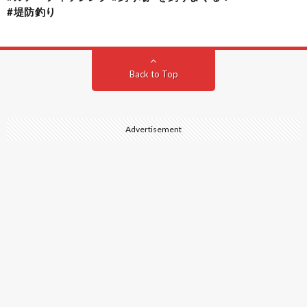
#堤防釣り
Back to Top
Advertisement