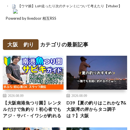
【ウマ娘】LoH走ったり次のチャンミについて考えたり【Vtuber】
Powered by livedoor 相互RSS
大阪 釣り
カテゴリの最新記事
2026.08.09
2026.08.09
【大阪南港魚つり園】レンタ
D39【夏の釣りはこれかな❓&
ルだけで魚釣り！初心者でも
大阪湾の岸からタコ調子
アジ・サバ・イワシが釣れる
は？】大阪