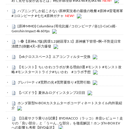
めて見せる姿があるとは」#松井珠理奈 #SKE48 #元SKE48
NEW!
ハプニングしか起こさない原神実況者の最後の晩餐 #原神 #雷電将軍
#コロンビーナ #七七 #原神ガチャ
NEW!
[原神 MMD] Columbina (哥伦比娅 / コロンビーナ / 원신)-CoCo摇-
Genshin Impact 4k 60 fps
✨🔴【原神6.7版|異環1.2|絕區零3.1】原神腋下管理~啊~不對是日常
清體力|倒數4天~肝力爆發
【ekクロススペース】エアコンフィルター交換
【モンスト】ちいかわコラボが来る理由3選 #モンスト #モンスト攻
略 #モンスターストライク#ちいかわ #コラボ予想
グレパーティ#荒野の光 #荒野夏祭り #荒野行動
【パズドラ】夏休みログインスタンプ2日目
ホンダ新型N-BOXカスタムターボコーディネートスタイル内外装紹
介
【日産サクラ乗りが試乗】BYD RACCO（ラッコ）本音レビュー！走
りの「良い部分」と「うーん…な部分」を徹底解説！ホンダN-BOX EV
への影響も考察【BYD金沢】