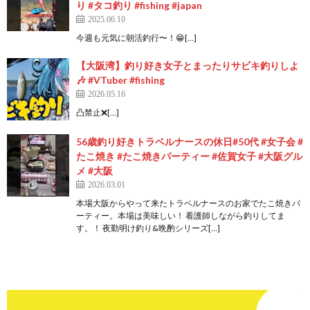
り #タコ釣り #fishing #japan
2025.06.10
今週も元気に朝活釣行〜！😁[…]
【大阪湾】釣り好き女子とまったりサビキ釣りしよ
🎶 #VTuber #fishing
2026.05.16
凸禁止❌[…]
56歳釣り好きトラベルナースの休日#50代 #女子会 #
たこ焼き #たこ焼きパーティー #佐賀女子 #大阪グル
メ #大阪
2026.03.01
本場大阪からやって来たトラベルナースのお家でたこ焼きパ
ーティー。本場は美味しい！ 看護師しながら釣りしてま
す。！ 夜勤明け釣り&晩酌シリーズ[…]