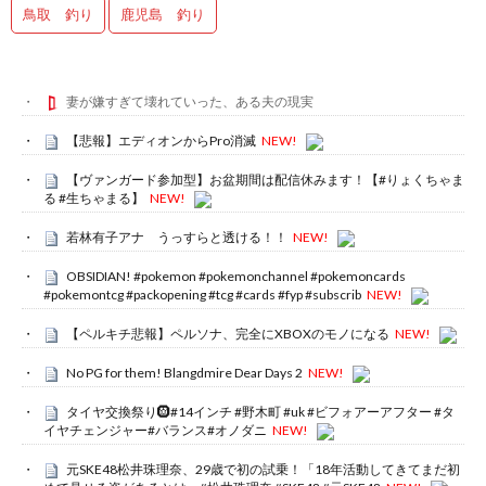
鳥取 釣り
鹿児島 釣り
妻が嫌すぎて壊れていった、ある夫の現実
【悲報】エディオンからPro消滅
NEW!
【ヴァンガード参加型】お盆期間は配信休みます！【#りょくちゃま
る #生ちゃまる】
NEW!
若林有子アナ うっすらと透ける！！
NEW!
OBSIDIAN! #pokemon #pokemonchannel #pokemoncards
#pokemontcg #packopening #tcg #cards #fyp #subscrib
NEW!
【ペルキチ悲報】ペルソナ、完全にXBOXのモノになる
NEW!
No PG for them! Blangdmire Dear Days 2
NEW!
タイヤ交換祭り🛞#14インチ #野木町 #uk #ビフォアーアフター #タ
イヤチェンジャー#バランス#オノダニ
NEW!
元SKE48松井珠理奈、29歳で初の試乗！「18年活動してきてまだ初