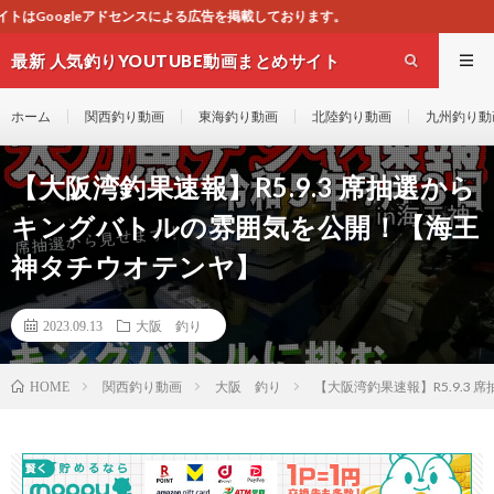
広告を掲載しております。
最新 人気釣りYOUTUBE動画まとめサイト
WEST
ホーム
関西釣り動画
東海釣り動画
北陸釣り動画
九州釣り動
【大阪湾釣果速報】R5.9.3 席抽選から
キングバトルの雰囲気を公開！【海王
神タチウオテンヤ】
2023.09.13
大阪 釣り
関西釣り動画
大阪 釣り
【大阪湾釣果速報】R5.9.
HOME