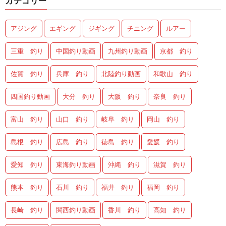
カテゴリー
アジング
エギング
ジギング
チニング
ルアー
三重 釣り
中国釣り動画
九州釣り動画
京都 釣り
佐賀 釣り
兵庫 釣り
北陸釣り動画
和歌山 釣り
四国釣り動画
大分 釣り
大阪 釣り
奈良 釣り
富山 釣り
山口 釣り
岐阜 釣り
岡山 釣り
島根 釣り
広島 釣り
徳島 釣り
愛媛 釣り
愛知 釣り
東海釣り動画
沖縄 釣り
滋賀 釣り
熊本 釣り
石川 釣り
福井 釣り
福岡 釣り
長崎 釣り
関西釣り動画
香川 釣り
高知 釣り