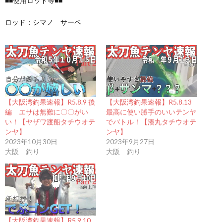
■■使用ロッド等■■
ロッド：シマノ サーベ
【大阪湾釣果速報】R5.8.9 後
【大阪湾釣果速報】R5.8.13
編 エサは無難に〇〇がい
最高に使い勝手のいいテンヤ
い！【ヤザワ渡船タチウオテ
でバトル！【湊丸タチウオテ
ンヤ】
ンヤ】
2023年10月30日
2023年9月27日
大阪 釣り
大阪 釣り
【大阪湾釣果速報】R5.9.10