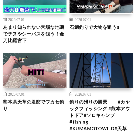
2026.07.01
2026.07.01
あまり知られない穴場な地磯
石鯛釣りで大物を狙う‼️
でチヌやシーバスを狙う！金
刀比羅宮下
2026.07.01
2026.07.01
熊本県天草の堤防でフカセ釣
釣りの帰りの風景 #カヤ
り
ックフィッシング #熊本アウ
トドア#ソロキャンプ
#fishing
#KUMAMOTOWILD#天草