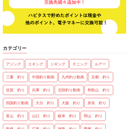
カテゴリー
アジング
エギング
ジギング
チニング
ルアー
三重 釣り
中国釣り動画
九州釣り動画
京都 釣り
佐賀 釣り
兵庫 釣り
北陸釣り動画
和歌山 釣り
四国釣り動画
大分 釣り
大阪 釣り
奈良 釣り
富山 釣り
山口 釣り
岐阜 釣り
岡山 釣り
島根 釣り
広島 釣り
徳島 釣り
愛媛 釣り