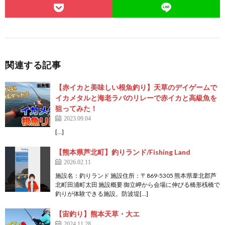
関連する記事
【赤イカと美味しい根魚釣り】天草のデイゲームで
イカメタルと海老ラバのリレーで赤イカと高級魚を
狙ってみた！
2023.09.04
[…]
【熊本県芦北町】釣りランド/Fishing Land
2026.02.11
施設名：釣りランド 施設住所：〒869-5305 熊本県葦北郡芦
北町田浦町太田 施設概要 御立岬から会場に伸びる橋形桟橋で
釣りが体験できる施設。防波堤[…]
【宙釣り】熊本天草・大エ
2024.11.28