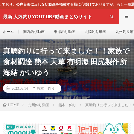
を掲載する様に心掛けておりますが、もし一般通念上不適合と思われる動画がござい
最新 人気釣りYOUTUBE動画まとめサイト
WEST
ホーム
関西釣り動画
東海釣り動画
北陸釣り動画
九州釣り動
真鯛釣りに行って来ました！！家族で
食材調達 熊本 天草 有明海 田尻製作所
海結 かいゆう
2023.09.14
熊本 釣り
九州釣り動画
熊本 釣り
真鯛釣りに行って来ました！！家
HOME