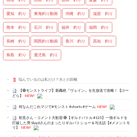
愛知 釣り
東海釣り動画
沖縄 釣り
滋賀 釣り
熊本 釣り
石川 釣り
福井 釣り
福岡 釣り
長崎 釣り
関西釣り動画
香川 釣り
高知 釣り
鳥取 釣り
鹿児島 釣り
悩んでいるのは私だけ？夫との距離
【🔴モンストライブ】新轟絶『ヴェイン』を生放送で攻略！【けー
どら】
NEW!
何なんだこれマジで#モンスト #shorts #ゲーム
NEW!
初見さん・コメント大歓迎 🔴【ギルドバトル #125】一強ギルドを
打破した男 Slaydさんのまったりギルバトショー＆与太話【#メメントモ
リ】
NEW!