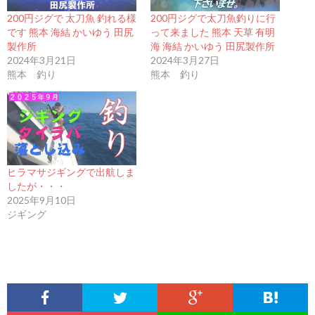
200円ジグで 太刀魚 釣れる様
200円ジグで太刀魚釣りに行
です 熊本 海結 かいゆう 田尻
って来ました 熊本 天草 有明
製作所
海 海結 かいゆう 田尻製作所
2024年3月21日
2024年3月27日
熊本 釣り
熊本 釣り
ヒラマサジギングで出航しま
したが・・・
2025年9月10日
ジギング