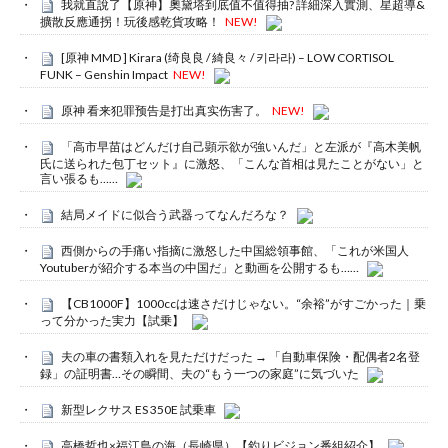
我就直說了【原神】奧黛塔到底值不值得抽? 詳細深入實測、星超導&
擴散反應通拐！玩後感乾貨攻略！
NEW!
[原神 MMD ] Kirara (绮良良 / 綺良々 / 키라라) – LOW CORTISOL
FUNK – Genshin Impact
NEW!
原神 看来犯罪预告是打出真实伤害了。
NEW!
「高市早苗はどんだけ自己顕示欲が強いんだ」と左派が『高木美帆
氏に送られた包丁セット』に激怒、「こんな首相は見たことがない」と
言い張るも……
結局メイドに似合う武器ってなんだろな？
西側からの手痛い指摘に激怒した中国総領事館、「これが米国人
Youtuberが紹介する本当の中国だ」と動画を公開するも……
【CB1000F】1000ccは速さだけじゃない。“余裕”がすごかった｜乗
って分かった実力【試乗】
夫の車の書類入れを見ただけだった → 「自動車保険・配偶者2名登
録」の証明書…その瞬間、夫の“もう一つの家庭”に気づいた
新型レクサス ES 350E 試乗車
高橋哲也×福江島の海（長崎県）【釣りビジョン番組紹介】