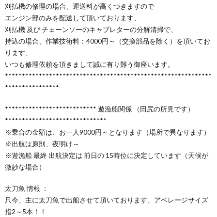
刈払機の修理の場合、運送料が高くつきますので
エンジン部のみを配送して頂いております、
刈払機 及び チェーンソーのキャブレターの分解清掃で、
持込の場合、作業技術料：4000円～（交換部品を除く）を頂いてお
ります、
いつも修理依頼を頂きまして誠に有り難う御座います。
*************************************************************
****************
*************************** 遊漁船関係 （田尻の所見です）
******************************
※乗合の金額は、お一人9000円～となります（場所で異なります）
※出航は原則、夜明け～
※遊漁船 最終 出航決定は 前日の 15時位に決定しています（天候が
微妙な場合）
太刀魚 情報 ：
只今、主に太刀魚で出船させて頂いております、アベレージサイズ
指2～5本！！