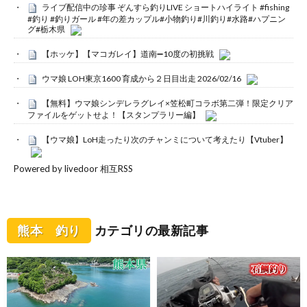
ライブ配信中の珍事 ぞんすら釣りLIVE ショートハイライト #fishing
#釣り #釣りガール #年の差カップル#小物釣り#川釣り#水路#ハプニン
グ#栃木県
【ホッケ】【マコガレイ】道南➖10度の初挑戦
ウマ娘 LOH東京1600 育成から２日目出走 2026/02/16
【無料】ウマ娘シンデレラグレイ×笠松町コラボ第二弾！限定クリア
ファイルをゲットせよ！【スタンプラリー編】
【ウマ娘】LoH走ったり次のチャンミについて考えたり【Vtuber】
Powered by livedoor 相互RSS
熊本 釣り
カテゴリの最新記事