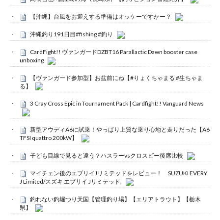
【沖縄】台風をお迎えする準備はオッケーですかー？
沖縄釣り191日目#fishing #釣り
CardFight!! ヴァンガードDZBT16 Parallactic Dawn booster case
unboxing
【ヴァンガード参加型】お盆前にね【#りょくちゃまる #生ちゃま
る】
3 Cray Cross Epic in Tournament Pack | Cardfight!! Vanguard News
新型アウディA6に試乗！やっぱり上質な乗り心地と走りだった【A6
TFSI quattro 200kW】
子ども目線で見ると違う？ハスラーvsクロスビー後席比較
マイチェン後のエブリイJリミテッドをレビュー！ SUZUKI EVERY
J Limited/スズキ エブリイ Jリミテッド,
釣れない釣堀つり天国【管理釣り場】【エリアトラウト】【栃木
県】