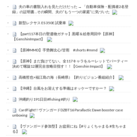
夫の車の書類入れを見ただけだった → 「自動車保険・配偶者2名登
録」の証明書…その瞬間、夫の“もう一つの家庭”に気づいた
新型レクサス ES 350E 試乗車
【part117本日の聖遺物ガチャ】黒曜＆絵巻周回中【原神】
【GenshinImpact】
【原神MMD】手势舞比心/甘雨 #shorts #mmd
【原神】まだ負けてない。全117キャラをルーレットでパーティー
決めて螺旋12層完全攻略目指す！！【Genshin Impact】
高橋哲也×福江島の海（長崎県）【釣りビジョン番組紹介】
【沖縄】台風をお迎えする準備はオッケーですかー？
沖縄釣り191日目#fishing #釣り
CardFight!! ヴァンガードDZBT16 Parallactic Dawn booster case
unboxing
【ヴァンガード参加型】お盆前にね【#りょくちゃまる #生ちゃま
る】