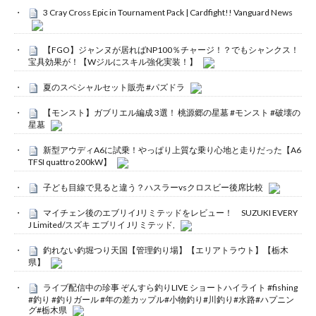
3 Cray Cross Epic in Tournament Pack | Cardfight!! Vanguard News
【FGO】ジャンヌが居ればNP100％チャージ！？でもシャンクス！
宝具効果が！【Wジルにスキル強化実装！】
夏のスペシャルセット販売 #パズドラ
【モンスト】ガブリエル編成 3選！ 桃源郷の星墓 #モンスト #破壊の
星墓
新型アウディA6に試乗！やっぱり上質な乗り心地と走りだった【A6
TFSI quattro 200kW】
子ども目線で見ると違う？ハスラーvsクロスビー後席比較
マイチェン後のエブリイJリミテッドをレビュー！ SUZUKI EVERY
J Limited/スズキ エブリイ Jリミテッド,
釣れない釣堀つり天国【管理釣り場】【エリアトラウト】【栃木
県】
ライブ配信中の珍事 ぞんすら釣りLIVE ショートハイライト #fishing
#釣り #釣りガール #年の差カップル#小物釣り#川釣り#水路#ハプニン
グ#栃木県