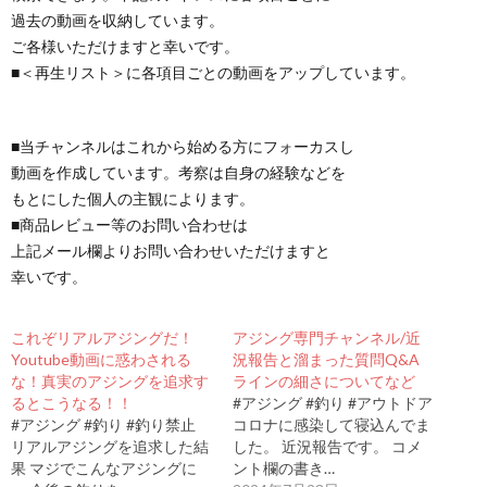
過去の動画を収納しています。
ご各様いただけますと幸いです。
■＜再生リスト＞に各項目ごとの動画をアップしています。
■当チャンネルはこれから始める方にフォーカスし
動画を作成しています。考察は自身の経験などを
もとにした個人の主観によります。
■商品レビュー等のお問い合わせは
上記メール欄よりお問い合わせいただけますと
幸いです。
これぞリアルアジングだ！
アジング専門チャンネル/近
Youtube動画に惑わされる
況報告と溜まった質問Q&A
な！真実のアジングを追求す
ラインの細さについてなど
るとこうなる！！
#アジング #釣り #アウトドア
#アジング #釣り #釣り禁止
コロナに感染して寝込んでま
リアルアジングを追求した結
した。 近況報告です。 コメ
果 マジでこんなアジングに
ント欄の書き…