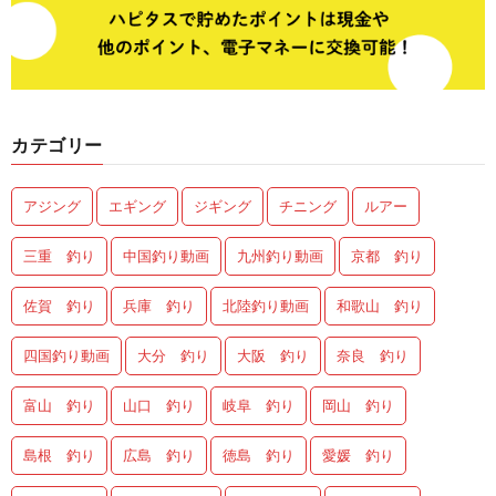
カテゴリー
アジング
エギング
ジギング
チニング
ルアー
三重 釣り
中国釣り動画
九州釣り動画
京都 釣り
佐賀 釣り
兵庫 釣り
北陸釣り動画
和歌山 釣り
四国釣り動画
大分 釣り
大阪 釣り
奈良 釣り
富山 釣り
山口 釣り
岐阜 釣り
岡山 釣り
島根 釣り
広島 釣り
徳島 釣り
愛媛 釣り