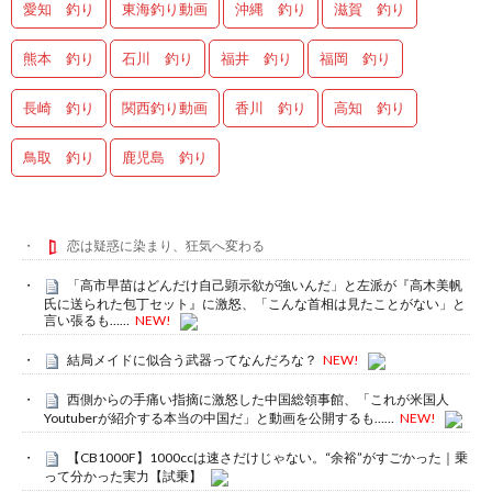
愛知 釣り
東海釣り動画
沖縄 釣り
滋賀 釣り
熊本 釣り
石川 釣り
福井 釣り
福岡 釣り
長崎 釣り
関西釣り動画
香川 釣り
高知 釣り
鳥取 釣り
鹿児島 釣り
恋は疑惑に染まり、狂気へ変わる
「高市早苗はどんだけ自己顕示欲が強いんだ」と左派が『高木美帆
氏に送られた包丁セット』に激怒、「こんな首相は見たことがない」と
言い張るも……
NEW!
結局メイドに似合う武器ってなんだろな？
NEW!
西側からの手痛い指摘に激怒した中国総領事館、「これが米国人
Youtuberが紹介する本当の中国だ」と動画を公開するも……
NEW!
【CB1000F】1000ccは速さだけじゃない。“余裕”がすごかった｜乗
って分かった実力【試乗】