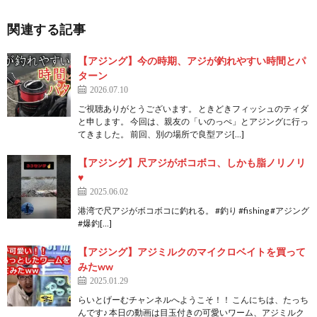
関連する記事
【アジング】今の時期、アジが釣れやすい時間とパ
ターン
2026.07.10
ご視聴ありがとうございます。 ときどきフィッシュのティダ
と申します。 今回は、親友の「いのっぺ」とアジングに行っ
てきました。 前回、別の場所で良型アジ[…]
【アジング】尺アジがボコボコ、しかも脂ノリノリ
♥
2025.06.02
港湾で尺アジがボコボコに釣れる。 #釣り #fishing #アジング
#爆釣[…]
【アジング】アジミルクのマイクロベイトを買って
みたww
2025.01.29
らいとげーむチャンネルへようこそ！！ こんにちは、たっち
んです♪ 本日の動画は目玉付きの可愛いワーム、アジミルク