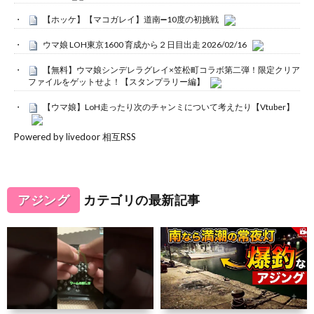
【ホッケ】【マコガレイ】道南➖10度の初挑戦
ウマ娘 LOH東京1600 育成から２日目出走 2026/02/16
【無料】ウマ娘シンデレラグレイ×笠松町コラボ第二弾！限定クリア
ファイルをゲットせよ！【スタンプラリー編】
【ウマ娘】LoH走ったり次のチャンミについて考えたり【Vtuber】
Powered by livedoor 相互RSS
アジング
カテゴリの最新記事