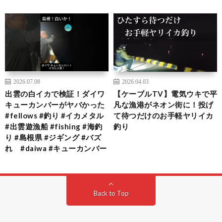
2026.07.08
2026.04.03
出雲の白イカで検証！ダイワ
【ケーブルTV】電気ウキで平
キューカンバーがヤバかった
凡な漁港がネオン街に！投げ
#fellows #釣り #イカメタル
て待つだけのお手軽ヤリイカ
#出雲遊漁船 #fishing #海釣
釣り
り #島根県 #ジギング #バズ
れ #daiwa #キューカンバー
Back to Top