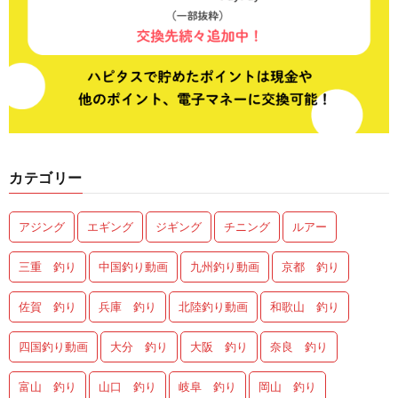
カテゴリー
アジング
エギング
ジギング
チニング
ルアー
三重 釣り
中国釣り動画
九州釣り動画
京都 釣り
佐賀 釣り
兵庫 釣り
北陸釣り動画
和歌山 釣り
四国釣り動画
大分 釣り
大阪 釣り
奈良 釣り
富山 釣り
山口 釣り
岐阜 釣り
岡山 釣り