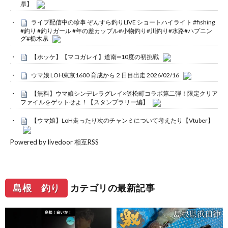
県】
ライブ配信中の珍事 ぞんすら釣りLIVE ショートハイライト #fishing
#釣り #釣りガール #年の差カップル#小物釣り#川釣り#水路#ハプニン
グ#栃木県
【ホッケ】【マコガレイ】道南➖10度の初挑戦
ウマ娘 LOH東京1600 育成から２日目出走 2026/02/16
【無料】ウマ娘シンデレラグレイ×笠松町コラボ第二弾！限定クリア
ファイルをゲットせよ！【スタンプラリー編】
【ウマ娘】LoH走ったり次のチャンミについて考えたり【Vtuber】
Powered by livedoor 相互RSS
島根 釣り
カテゴリの最新記事