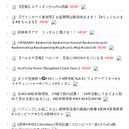
【悲報】エディオンからPro消滅
NEW!
【ヴァンガード参加型】お盆期間は配信休みます！【#りょくちゃま
る #生ちゃまる】
NEW!
若林有子アナ うっすらと透ける！！
NEW!
OBSIDIAN! #pokemon #pokemonchannel #pokemoncards
#pokemontcg #packopening #tcg #cards #fyp #subscrib
NEW!
【ペルキチ悲報】ペルソナ、完全にXBOXのモノになる
NEW!
No PG for them! Blangdmire Dear Days 2
NEW!
タイヤ交換祭り🛞#14インチ #野木町 #uk #ビフォアーアフター #タ
イヤチェンジャー#バランス#オノダニ
元SKE48松井珠理奈、29歳で初の試乗！「18年活動してきてまだ初
めて見せる姿があるとは」#松井珠理奈 #SKE48 #元SKE48
ハプニングしか起こさない原神実況者の最後の晩餐 #原神 #雷電将軍
#コロンビーナ #七七 #原神ガチャ
[原神 MMD] Columbina (哥伦比娅 / コロンビーナ / 원신)-CoCo摇-