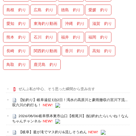
島根 釣り
広島 釣り
徳島 釣り
愛媛 釣り
愛知 釣り
東海釣り動画
沖縄 釣り
滋賀 釣り
熊本 釣り
石川 釣り
福井 釣り
福岡 釣り
長崎 釣り
関西釣り動画
香川 釣り
高知 釣り
鳥取 釣り
鹿児島 釣り
ぜんぶ私が中心、そう思った瞬間から歪み出す
【鮎釣り】岐阜遠征1泊2日！渇水の高原川と豪雨撤収の宮川下流…
双六川の釣行も！
NEW!
2026/08/06 岐阜県本巣市山口【根尾川】(鮎)釣れたらいいね！なん
ちゃんチャンネル
NEW!
【岐阜】釜が滝でマス釣り&流しそうめん
NEW!