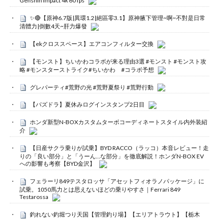
Genshin Impact 4k 60 fps
✨🔴【原神6.7版|異環1.2|絕區零3.1】原神腋下管理~啊~不對是日常
清體力|倒數4天~肝力爆發
【ekクロススペース】エアコンフィルター交換
【モンスト】ちいかわコラボが来る理由3選 #モンスト #モンスト攻
略 #モンスターストライク#ちいかわ #コラボ予想
グレパーティ#荒野の光 #荒野夏祭り #荒野行動
【パズドラ】夏休みログインスタンプ2日目
ホンダ新型N-BOXカスタムターボコーディネートスタイル内外装紹
介
【日産サクラ乗りが試乗】BYD RACCO（ラッコ）本音レビュー！走
りの「良い部分」と「うーん…な部分」を徹底解説！ホンダN-BOX EV
への影響も考察【BYD金沢】
フェラーリ849テスタロッサ「アセットフィオラノパッケージ」に
試乗。1050馬力とは思えないほどの乗りやすさ｜Ferrari 849
Testarossa
釣れない釣堀つり天国【管理釣り場】【エリアトラウト】【栃木