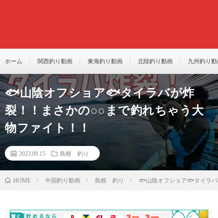
ホーム
関西釣り動画
東海釣り動画
北陸釣り動画
九州釣り動
🐟山陰オフショア🐟タイラバが炸
裂！！まさかの○○まで釣れちゃう大
物ファイト！！
2023.09.15
島根 釣り
中国釣り動画
島根 釣り
🐟山陰オフショア🐟タイラ
HOME