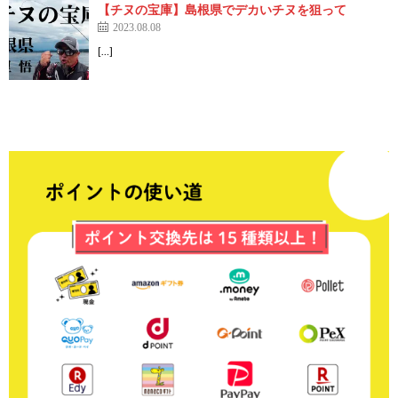
【チヌの宝庫】島根県でデカいチヌを狙って
2023.08.08
[…]