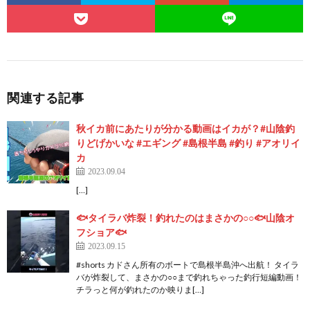
関連する記事
秋イカ前にあたりが分かる動画はイカが？#山陰釣
りどげかいな #エギング #島根半島 #釣り #アオリイ
カ
2023.09.04
[…]
🐟タイラバ炸裂！釣れたのはまさかの○○🐟山陰オ
フショア🐟
2023.09.15
#shorts カドさん所有のボートで島根半島沖へ出航！ タイラ
バが炸裂して、まさかの○○まで釣れちゃった釣行短編動画！
チラっと何が釣れたのか映りま[…]