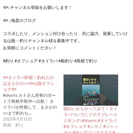
🐟↓チャンネル登録をお願いします！
🐟 ↓海彦のブログ
コラボしたり、メンション付け合ったり、共に協力、発展していけ
る山陰・釣りチャンネル様を募集中です。
お気軽にコメントください！
#釣り #オフショア #タイラバ #船釣り #島根で釣り
🐟タイラバ炸裂！釣れたの
はまさかの○○🐟山陰オフシ
ョア🐟
#shorts カドさん所有のボー
トで島根半島沖へ出航！ タ
イラバが炸裂して、まさかの
面白いからやってみて！タイ
○○まで釣れち…
ラバついでにドテラブレード
2023年9月15日
ジギング♪#shorts #タイラバ
島根 釣り
#オフショア #シマノ #ジャッ
カル #オシアコンクエスト#