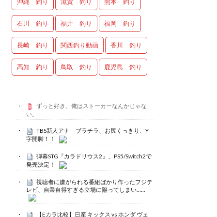
沖縄 釣り
滋賀 釣り
熊本 釣り
石川 釣り
福井 釣り
福岡 釣り
長崎 釣り
関西釣り動画
香川 釣り
高知 釣り
鳥取 釣り
鹿児島 釣り
ずっと好き。俺はストーカーなんかじゃな
い。
TBS新人アナ ブラチラ、お尻くっきり、Y
字開脚！！
弾幕STG『カラドリウス2』、PS5/Switch2で
発売決定！
視聴者に嫌がられる番組ばかり作ったフジテ
レビ、自業自得すぎる立場に陥ってしまい……
【Eカラ比較】日産 キックス vs ホンダ ヴェ