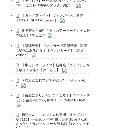
【キス釣り】PONさんのレアアイテムがヤ
バい！こだわり満載のタックル紹介！
【カードファイト!! ヴァンガード】新弾
【CARDFIGHT! Vanguard】
新弾デッキ紹介『ラッカアーマード』を１分
で解説！ #デュエマ
【新弾発売】 ヴァンガード新弾発売 環境
に変化はあるかな？【ヴァンガード】【新人
Vtuber】
【🔴モンストライブ】新轟絶『ヴェイン』を
生放送で攻略！【けーどら】
何なんだこれマジで#モンスト #shorts #ゲー
ム
【白黒にグリルだとこうなる！】マイナーチ
ェンジ後のN-BOXが納車！｜HONDA N-BOX
初見さん・コメント大歓迎 🔴【ギルドバト
ル #125】一強ギルドを打破した男 Slaydさんの
まったりギルバトショー＆与太話【#メメントモ
リ】