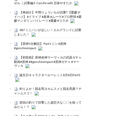
ゼル ｜試乗編 E-CarLife with 五味やすたか
【車紹介】中岡りょういちが試乗‼️【愛媛ダ
イハツ】 #ドライブ #新車 #ムーヴ #プロ野球 #愛
媛マンダリンパイレーツ #愛媛 #コラボ
487 ミニバンがほしい！エルグランドに試乗
しました！
【原神1分解説】 Part1 ジン #原神
#genshinimpact
【初投稿】原神炎神マーヴィカの武器ガチャ
動画#原神 ##genshinimpact #原神ガチャ #マー
ヴィカ
誕生日キャラクタールーレット8月8日Part3
釣りよか！競走馬ヨカムスメと競走馬鹿？チ
ャンムスコ！
前回の釣りで目撃した超巨大な〇〇を狙って
みたら！？