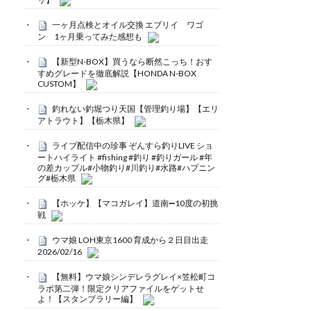
一ヶ月点検とオイル交換 エブリイ ワゴ
ン 1ヶ月乗ってみた感想も
【新型N-BOX】買うなら断然こっち！おす
すめグレードを徹底解説【HONDA N-BOX
CUSTOM】
釣れない釣堀つり天国【管理釣り場】【エリ
アトラウト】【栃木県】
ライブ配信中の珍事 ぞんすら釣りLIVE ショ
ートハイライト #fishing #釣り #釣りガール #年
の差カップル#小物釣り#川釣り#水路#ハプニン
グ#栃木県
【ホッケ】【マコガレイ】道南➖10度の初挑
戦
ウマ娘 LOH東京1600 育成から２日目出走
2026/02/16
【無料】ウマ娘シンデレラグレイ×笠松町コ
ラボ第二弾！限定クリアファイルをゲットせ
よ！【スタンプラリー編】