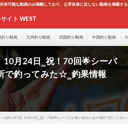
す。共有可能な動画のみ掲載しており、公序良俗に反しない動画を掲載す
ください。即刻対処させて頂きます。なお、同サイトはGoogleアド
サイト WEST
者にもやさしい！！釣りに関するあらゆるYOUTUBE動画をまとめたサイトで
陸釣り動画
九州釣り動画
四国釣り動画
中国釣り動画
Y
】10月24日‗祝！70回🌟シーバ
所で釣ってみた☆‗釣果情報
年【ハゼ釣り#70】10月24日‗祝！70回🌟シーバスが集い始めたあの場所で釣ってみた