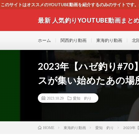
このサイトはオススメのYOUTUBE動画を紹介するのみのサイトで
いましたら、下記お問合せよりご連絡
最新 人気釣りYOUTUBE動画まとめ
最新人気釣りYOUTUB動画 釣りマニア必見！！初心
す！！
ホーム
関西釣り動画
東海釣り動画
北
2023年【ハゼ釣り#70
スが集い始めたあの場
2023.10.29
愛知 釣り
東海釣り動画
愛知 釣り
2023
HOME