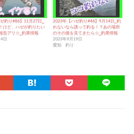
ゼ釣り#86】11月27日‗
2023年【ハゼ釣り#46】9月14日‗釣
！けど、ハゼが釣りたい
れないなら誘って釣る！？あの場所
報告アリ☆‗釣果情報
のその後を見てきたら☆‗釣果情報
月4日
2023年9月19日
愛知 釣り