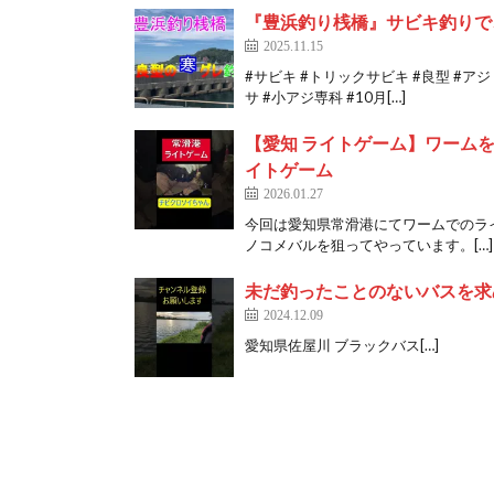
『豊浜釣り桟橋』サビキ釣りで
2025.11.15
#サビキ #トリックサビキ #良型 #アジ 
サ #小アジ専科 #10月[…]
【愛知 ライトゲーム】ワームを投
イトゲーム
2026.01.27
今回は愛知県常滑港にてワームでのラ
ノコメバルを狙ってやっています。[…]
未だ釣ったことのないバスを求
2024.12.09
愛知県佐屋川 ブラックバス[…]