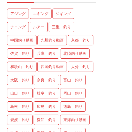
アジング
エギング
ジギング
チニング
ルアー
三重 釣り
中国釣り動画
九州釣り動画
京都 釣り
佐賀 釣り
兵庫 釣り
北陸釣り動画
和歌山 釣り
四国釣り動画
大分 釣り
大阪 釣り
奈良 釣り
富山 釣り
山口 釣り
岐阜 釣り
岡山 釣り
島根 釣り
広島 釣り
徳島 釣り
愛媛 釣り
愛知 釣り
東海釣り動画