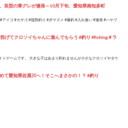
、良型の寒グレが連発～10月下旬、愛知県南知多町
#アイゴ #カサゴ #堤防釣り #夕マズメ #爆釣 #入れ食い #連発 #ハヤブ
げてクロソイちゃんに遊んでもらう #釣り #fishing＃ラ
イトゲームです。 大きな子はあまり釣れませんが小さなクロソイやタケ
めて愛知県佐屋川へ！そこへまさかの！？ #釣り