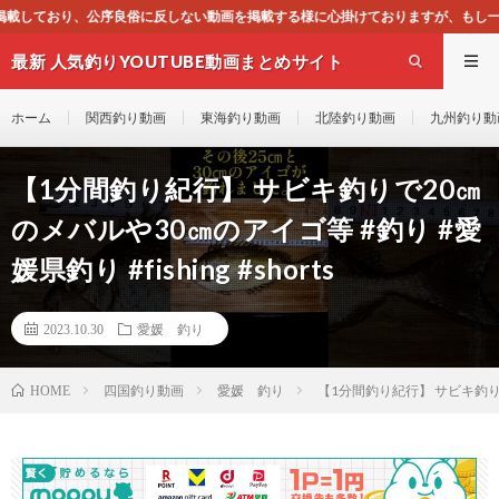
ない動画を掲載する様に心掛けておりますが、もし一般通念上不適合と思われる動画が
最新 人気釣りYOUTUBE動画まとめサイト
WEST
ホーム
関西釣り動画
東海釣り動画
北陸釣り動画
九州釣り動
【1分間釣り紀行】 サビキ釣りで20㎝
のメバルや30㎝のアイゴ等 #釣り #愛
媛県釣り #fishing #shorts
2023.10.30
愛媛 釣り
四国釣り動画
愛媛 釣り
【1分間釣り紀行】 サビキ釣りで20
HOME