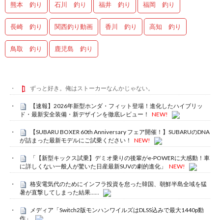
熊本 釣り
石川 釣り
福井 釣り
福岡 釣り
長崎 釣り
関西釣り動画
香川 釣り
高知 釣り
鳥取 釣り
鹿児島 釣り
ずっと好き。俺はストーカーなんかじゃない。
【速報】2026年新型ホンダ・フィット登場！進化したハイブリッ
ド・最新安全装備・新デザインを徹底レビュー！
NEW!
【SUBARU BOXER 60th Anniversary フェア開催！】SUBARUのDNA
が詰まった最新モデルにご試乗ください！
NEW!
「【新型キックス試乗】デミオ乗りの後輩がe-POWERに大感動！車
に詳しくない一般人が驚いた日産最新SUVの劇的進化」
NEW!
格安電気代のためにインフラ投資を怠った韓国、朝鮮半島全域を猛
暑が直撃してしまった結果……
メディア「Switch2版モンハンワイルズはDLSS込みで最大1440p動
作」