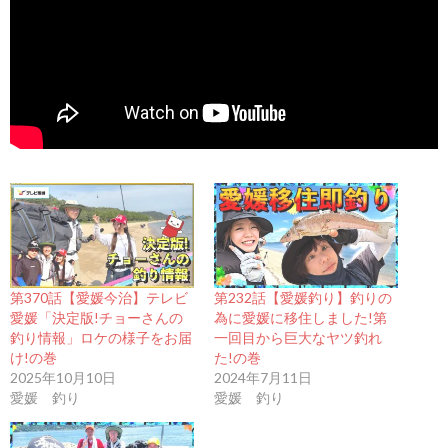
第370話【愛媛今治】テレビ
第232話【愛媛釣り】釣りの
愛媛「決定版!チョーさんの
為に愛媛に移住しました!第
釣り情報」ロケの様子をお届
一回目から巨大なヤツ釣れ
け!の巻
た!の巻
2025年10月10日
2024年7月11日
愛媛 釣り
愛媛 釣り