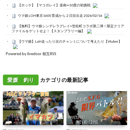
【ホッケ】【マコガレイ】道南➖10度の初挑戦
ウマ娘 LOH東京1600 育成から２日目出走 2026/02/16
【無料】ウマ娘シンデレラグレイ×笠松町コラボ第二弾！限定クリア
ファイルをゲットせよ！【スタンプラリー編】
【ウマ娘】LoH走ったり次のチャンミについて考えたり【Vtuber】
Powered by livedoor 相互RSS
愛媛 釣り
カテゴリの最新記事