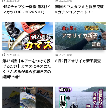
2026.08.06
2026.08.06
NBCチャプター愛媛 第2戦イ
南国の巨大タマミと限界突破
マカツCUP（2026.5.31）
×ガチンコファイト！！
2026.08.04
2026.08.04
第456話【ルアーをつけて投
8月2日アオリイカ新子調査
げるだけ】カマスにキスにた
くさんの魚が暮らす瀬戸内の
楽園!の巻!