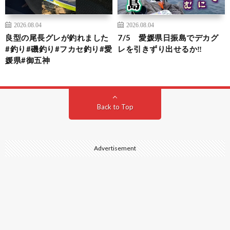
2026.08.04
2026.08.04
良型の尾長グレが釣れました
7/5 愛媛県日振島でデカグ
#釣り#磯釣り#フカセ釣り#愛
レを引きずり出せるか‼️
媛県#御五神
Back to Top
Advertisement