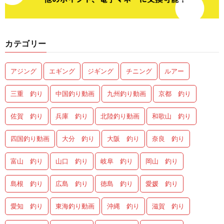
カテゴリー
アジング
エギング
ジギング
チニング
ルアー
三重 釣り
中国釣り動画
九州釣り動画
京都 釣り
佐賀 釣り
兵庫 釣り
北陸釣り動画
和歌山 釣り
四国釣り動画
大分 釣り
大阪 釣り
奈良 釣り
富山 釣り
山口 釣り
岐阜 釣り
岡山 釣り
島根 釣り
広島 釣り
徳島 釣り
愛媛 釣り
愛知 釣り
東海釣り動画
沖縄 釣り
滋賀 釣り