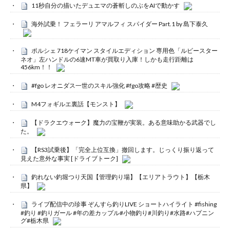
11秒自分の描いたデュエマの蒼斬しのぶをAIで動かす
海外試乗！ フェラーリ アマルフィ スパイダー Part.1 by 島下泰久
ポルシェ 718ケイマン スタイルエディション 専用色「ルビースター
ネオ」左ハンドルの6速MT車が買取り入庫！しかも走行距離は
456km！！
#fgo レオニダス一世のスキル強化 #fgo攻略 #歴史
M4フォギルエ裏話【モンスト】
【ドラクエウォーク】魔力の宝鞭が実装。ある意味助かる武器でし
た。
【RS3試乗後】「完全上位互換」撤回します。じっくり振り返って
見えた意外な事実 [ドライブトーク]
釣れない釣堀つり天国【管理釣り場】【エリアトラウト】【栃木
県】
ライブ配信中の珍事 ぞんすら釣りLIVE ショートハイライト #fishing
#釣り #釣りガール #年の差カップル#小物釣り#川釣り#水路#ハプニン
グ#栃木県