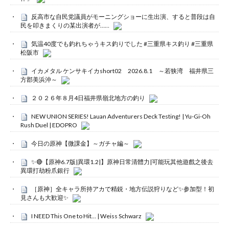
反高市な自民党議員がモーニングショーに生出演、すると普段は自
民を叩きまくりの某出演者が……
気温40度でも釣れちゃうキス釣りでした #三重県キス釣り #三重県
松阪市
イカメタル ケンサキイカshort02 2026.8.1 ～若狭湾 福井県三
方郡美浜沖～
２０２６年８月4日福井県嶺北地方の釣り
NEW UNION SERIES! Lauan Adventurers Deck Testing! | Yu-Gi-Oh
Rush Duel | EDOPRO
今日の原神【微課金】～ガチャ編～
✨🔴【原神6.7版|異環1.2|】原神日常清體力|可能玩其他遊戲之後去
異環打劫粉爪銀行
［原神］全キャラ所持アカで精鋭・地方伝説狩りなど✨参加型！初
見さんも大歓迎✨
I NEED This One to Hit… | Weiss Schwarz