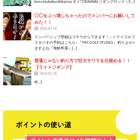
kensetukabusikikaisya ダイワ(DAIWA) ジギングロッド ソ[…]
◯◯をぶっ壊しちゃったのでメンバーにお願いして
みた！！
2024.05.14
メンバーシップ登録はコチラからできます！ ↓ トライゴルフ
スタジオの予約はこちら↓ 『TRY GOLF STUDIO』 釣りよか×
ますよね『海鮮丼屋』[…]
普通じゃない釣り方で巨大サワラを仕留める！！
【ライトジギング】
2024.02.18
#[…]