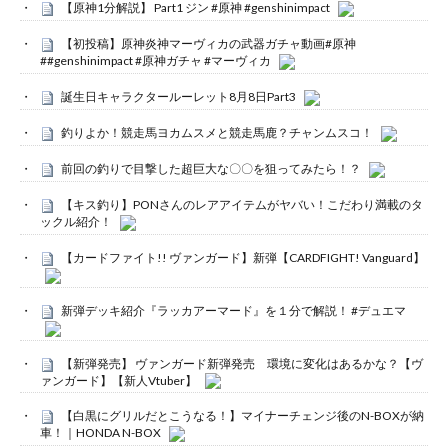
【原神1分解説】 Part1 ジン #原神 #genshinimpact
【初投稿】原神炎神マーヴィカの武器ガチャ動画#原神
##genshinimpact #原神ガチャ #マーヴィカ
誕生日キャラクタールーレット8月8日Part3
釣りよか！競走馬ヨカムスメと競走馬鹿？チャンムスコ！
前回の釣りで目撃した超巨大な〇〇を狙ってみたら！？
【キス釣り】PONさんのレアアイテムがヤバい！こだわり満載のタ
ックル紹介！
【カードファイト!! ヴァンガード】新弾【CARDFIGHT! Vanguard】
新弾デッキ紹介『ラッカアーマード』を１分で解説！ #デュエマ
【新弾発売】 ヴァンガード新弾発売 環境に変化はあるかな？【ヴ
ァンガード】【新人Vtuber】
【白黒にグリルだとこうなる！】マイナーチェンジ後のN-BOXが納
車！｜HONDA N-BOX