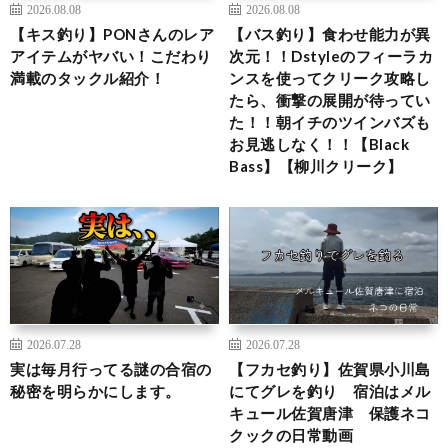
2026.08.08
2026.08.08
【キス釣り】PONさんのレア
【バス釣り】食わせ能力が異
アイテムがヤバい！こだわり
次元！！Dstyleのフィーラカ
満載のタックル紹介！
ンスを使ってクリーク攻略し
たら、衝撃の展開が待ってい
た！！朝イチのツインバズも
お見逃しなく！！【Black
Bass】【柳川クリーク】
2026.07.28
2026.07.28
実は毎月行ってる謎の合宿の
【フカセ釣り】佐賀県小川島
秘密を明らかにします。
にてグレを釣り 宿泊はメル
キュール佐賀唐津 保護ネコ
クックの日常動画