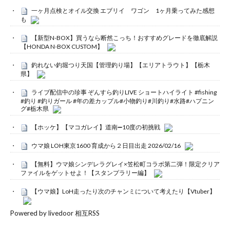
一ヶ月点検とオイル交換 エブリイ ワゴン 1ヶ月乗ってみた感想
も
【新型N-BOX】買うなら断然こっち！おすすめグレードを徹底解説
【HONDA N-BOX CUSTOM】
釣れない釣堀つり天国【管理釣り場】【エリアトラウト】【栃木
県】
ライブ配信中の珍事 ぞんすら釣りLIVE ショートハイライト #fishing
#釣り #釣りガール #年の差カップル#小物釣り#川釣り#水路#ハプニン
グ#栃木県
【ホッケ】【マコガレイ】道南➖10度の初挑戦
ウマ娘 LOH東京1600 育成から２日目出走 2026/02/16
【無料】ウマ娘シンデレラグレイ×笠松町コラボ第二弾！限定クリア
ファイルをゲットせよ！【スタンプラリー編】
【ウマ娘】LoH走ったり次のチャンミについて考えたり【Vtuber】
Powered by livedoor 相互RSS