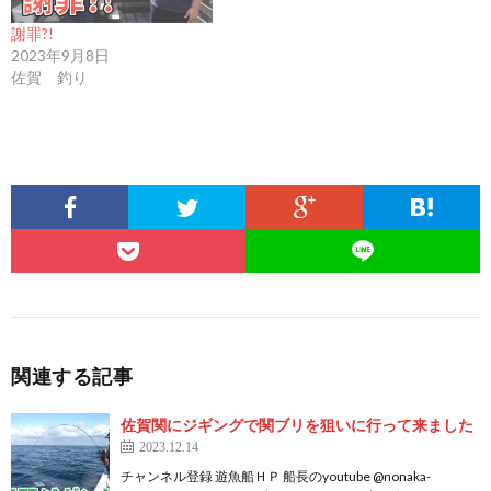
謝罪?!
2023年9月8日
佐賀 釣り
関連する記事
佐賀関にジギングで関ブリを狙いに行って来ました
2023.12.14
チャンネル登録 遊魚船ＨＰ 船長のyoutube @nonaka-