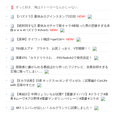
ずっと好き。俺はストーカーなんかじゃない。
【パズドラ】夏休みログインスタンプ2日目
NEW!
【絶対回すな】夏休みガチャで新キャラ4体狙った男の悲惨すぎる末
路ｗｗｗ #パズドラ #shorts
NEW!
【原神】テイワット物語〜part16〜
NEW!
TBS新人アナ ブラチラ、お尻くっきり、Y字開脚！！
弾幕STG『カラドリウス2』、PS5/Switch2で発売決定！
視聴者に嫌がられる番組ばかり作ったフジテレビ、自業自得すぎる
立場に陥ってしまい……
【Eカラ比較】日産 キックス vs ホンダ ヴェゼル ｜試乗編 E-CarLife
with 五味やすたか
【車紹介】中岡りょういちが試乗‼️【愛媛ダイハツ】 #ドライブ #新
車 #ムーヴ #プロ野球 #愛媛マンダリンパイレーツ #愛媛 #コラボ
487 ミニバンがほしい！エルグランドに試乗しました！