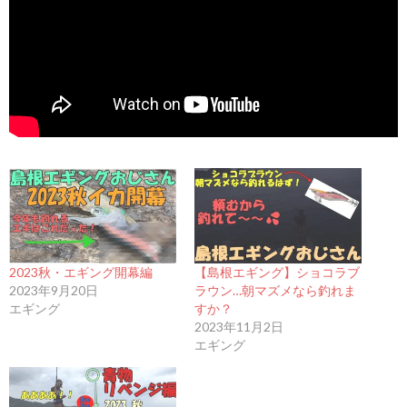
2023秋・エギング開幕編
【島根エギング】ショコラブ
2023年9月20日
ラウン…朝マズメなら釣れま
エギング
すか？
2023年11月2日
エギング