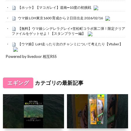
【ホッケ】【マコガレイ】道南➖10度の初挑戦
ウマ娘 LOH東京1600 育成から２日目出走 2026/02/16
【無料】ウマ娘シンデレラグレイ×笠松町コラボ第二弾！限定クリア
ファイルをゲットせよ！【スタンプラリー編】
【ウマ娘】LoH走ったり次のチャンミについて考えたり【Vtuber】
Powered by livedoor 相互RSS
エギング
カテゴリの最新記事