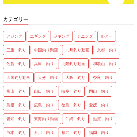
カテゴリー
アジング
エギング
ジギング
チニング
ルアー
三重 釣り
中国釣り動画
九州釣り動画
京都 釣り
佐賀 釣り
兵庫 釣り
北陸釣り動画
和歌山 釣り
四国釣り動画
大分 釣り
大阪 釣り
奈良 釣り
富山 釣り
山口 釣り
岐阜 釣り
岡山 釣り
島根 釣り
広島 釣り
徳島 釣り
愛媛 釣り
愛知 釣り
東海釣り動画
沖縄 釣り
滋賀 釣り
熊本 釣り
石川 釣り
福井 釣り
福岡 釣り