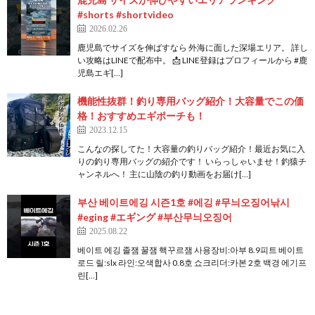
#shorts #shortvideo
2026.02.26
鹿児島でサイズを伸ばすなら 外海に面した深場エリア。 詳し
い攻略はLINEで配布中。 📩 LINE登録はプロフィールから #鹿
児島エギ[…]
機能性抜群！釣り専用バッグ紹介！大容量でこの価
格！おすすめエギポーチも！
2023.12.15
こんなの探してた！大容量の釣りバッグ紹介！最近お気に入
りの釣り専用バッグの紹介です！ いらっしゃいませ！釣猿チ
ャンネルへ！ 主に山陰の釣り動画をお届け[…]
부산 베이트에깅 시즌1호 #에깅 #무늬오징어낚시
#eging #エギング #부산무늬오징어
2025.08.22
베이트 에깅 졸잼 꿀잼 핵꾸르잼 사용장비:아부 8.9피트 베이트
로드 릴:slx 라인:오색합사 0.8호 쇼크리더:카본 2호 백경 에기프
린[…]