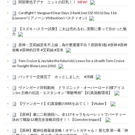
阿部華也子アナ ニットの巨乳！！
NEW!
Cardfight!! Vanguard Dear Days 2 Rank (ver.DZ-SS11) Day 116
(Lianorn/リアノーン VS Bastion/バスティオン)
【スズキ ハスラー試乗】これは売れるわ…実際に乗って分かった魅
力
原神：艾莉絲至冬不上線，為什麼遲遲不出？原因有3點 #原神 #原神
攻略 #原神的日常 #艾莉絲 #至冬
Tom Cruise & Jay take the futuristic Lexus for a sit with Tom Cruise
on Tonight Show Leno 2002
バッテリー交換完了 ホッとしました #沖縄
ヴァンガード対戦動画 ドラゴニック・オーバーロード(櫂アイコ
ン)vs 主峰の伝説・エスタシオン “華馳弩樹” 【幻真覚醒環境】
【ヴァンガード】幻真覚醒のRRRをみてく！【Vtuber】
【原神】遂に二桁挑戦へ。全117キャラをルーレットでパーティー
決めて螺旋12層完全攻略目指す！！【Genshin Impact】
【原神】魔神任務最速攻略！オデットガチャも！ 第七章 第一幕「神