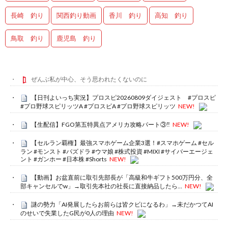
長崎 釣り
関西釣り動画
香川 釣り
高知 釣り
鳥取 釣り
鹿児島 釣り
ぜんぶ私が中心、そう思われたくないのに
【日刊よいっち実況】プロスピ20260809ダイジェスト #プロスピ
#プロ野球スピリッツA #プロスピA #プロ野球スピリッツ
NEW!
【生配信】FGO第五特異点アメリカ攻略パート③‼️
NEW!
【セルラン覇権】最強スマホゲーム企業3選！#スマホゲーム #セル
ラン #モンスト #パズドラ #ウマ娘 #株式投資 #MIXI #サイバーエージェ
ント #ガンホー #日本株 #Shorts
NEW!
【動画】お盆直前に取引先部長が「高級和牛ギフト500万円分、全
部キャンセルでw」→取引先本社の社長に直接納品したら…
NEW!
謎の勢力「AI発展したらお前らは皆クビになるわ」→未だかつてAI
のせいで失業したG民が0人の理由
NEW!