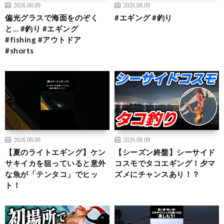
2026.08.09
2026.08.09
偏光グラスで海面をのぞく
#エギング #釣り
と… #釣り #エギング
#fishing #アウトドア
#shorts
2026.08.09
2026.08.09
【夏のライトエギング】ケン
【シーズン終盤】シーサイド
サキイカを狙っていると意外
コスモでタコエギング！夕マ
な魚が「テンタコ」でヒッ
ズメにチャンスあり！？
ト！