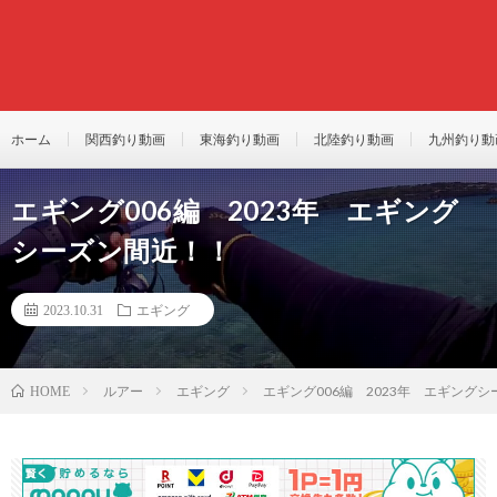
ホーム
関西釣り動画
東海釣り動画
北陸釣り動画
九州釣り動
エギング006編 2023年 エギング
シーズン間近！！
2023.10.31
エギング
ルアー
エギング
エギング006編 2023年 エギング
HOME