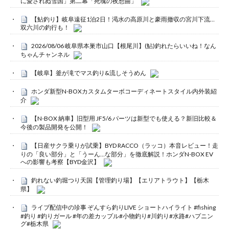
に愛されぬ雪国」第二幕「死魂の夜想曲」
【鮎釣り】岐阜遠征1泊2日！渇水の高原川と豪雨撤収の宮川下流…
双六川の釣行も！
2026/08/06 岐阜県本巣市山口【根尾川】(鮎)釣れたらいいね！なん
ちゃんチャンネル
【岐阜】釜が滝でマス釣り&流しそうめん
ホンダ新型N-BOXカスタムターボコーディネートスタイル内外装紹
介
【N-BOX 納車】旧型用 JF5/6 パーツは新型でも使える？新旧比較＆
今後の製品開発を公開！
【日産サクラ乗りが試乗】BYD RACCO（ラッコ）本音レビュー！走
りの「良い部分」と「うーん…な部分」を徹底解説！ホンダN-BOX EV
への影響も考察【BYD金沢】
釣れない釣堀つり天国【管理釣り場】【エリアトラウト】【栃木
県】
ライブ配信中の珍事 ぞんすら釣りLIVE ショートハイライト #fishing
#釣り #釣りガール #年の差カップル#小物釣り#川釣り#水路#ハプニン
グ#栃木県