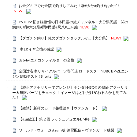
お金グミででた金額で釣りしてみた！⑨#大分#釣り#お金グミ
NEW!
YouTube招き猫整憧の日本民謡の旅チャンネル！大分県民謡 関の
鯛釣り唄#大分県#関#民謡#尺八#三味線
NEW!
【ダゴチン釣り】俺のダゴチンタックルが…【大分県】
NEW!
[車]タイヤ交換の確認
da64w エアコンフィルターの交換
全国対応 車リサイクルパーツ専門店 ロードスターNB8C BP-ZEエン
ジン始動テスト #Shorts
【純正アクセサリーでアレンジ】ホンダ N-BOX の 純正アクセサリ
ー＆無限パーツをチェック！ イメージはどれだけ変わるのかを見てみ
た！
【雑談】新弾のカード整理続き【ヴァンガード】
【#遊戯王】第２回 ラッシュデュエルBM杯
ワールド・ウォーZ(steam版)練習配信～ヴァンガード練習