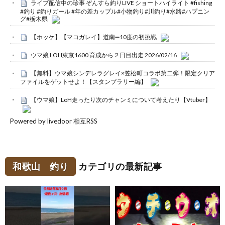
ライブ配信中の珍事 ぞんすら釣りLIVE ショートハイライト #fishing
#釣り #釣りガール #年の差カップル#小物釣り#川釣り#水路#ハプニン
グ#栃木県
【ホッケ】【マコガレイ】道南➖10度の初挑戦
ウマ娘 LOH東京1600 育成から２日目出走 2026/02/16
【無料】ウマ娘シンデレラグレイ×笠松町コラボ第二弾！限定クリア
ファイルをゲットせよ！【スタンプラリー編】
【ウマ娘】LoH走ったり次のチャンミについて考えたり【Vtuber】
Powered by livedoor 相互RSS
和歌山 釣り
カテゴリの最新記事