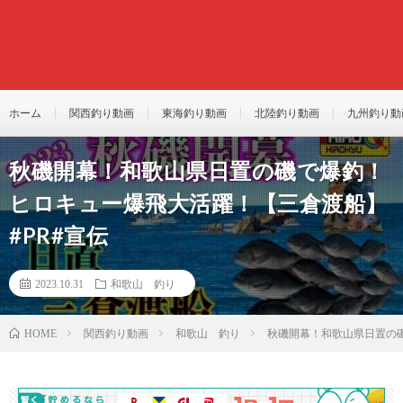
ホーム
関西釣り動画
東海釣り動画
北陸釣り動画
九州釣り動
秋磯開幕！和歌山県日置の磯で爆釣！
ヒロキュー爆飛大活躍！【三倉渡船】
#PR#宣伝
2023.10.31
和歌山 釣り
関西釣り動画
和歌山 釣り
秋磯開幕！和歌山県日置の磯
HOME