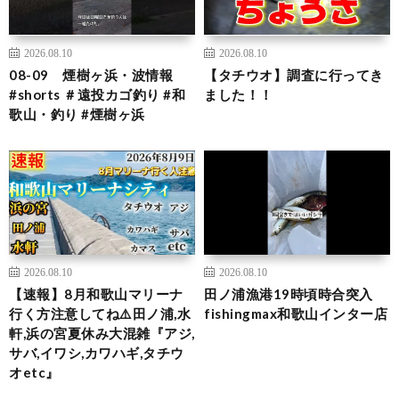
2026.08.10
2026.08.10
08-09 煙樹ヶ浜・波情報
【タチウオ】調査に行ってき
#shorts ＃遠投カゴ釣り #和
ました！！
歌山・釣り #煙樹ヶ浜
2026.08.10
2026.08.10
【速報】8月和歌山マリーナ
田ノ浦漁港19時頃時合突入
行く方注意してね⚠️田ノ浦,水
fishingmax和歌山インター店
軒,浜の宮夏休み大混雑『アジ,
サバ,イワシ,カワハギ,タチウ
オetc』