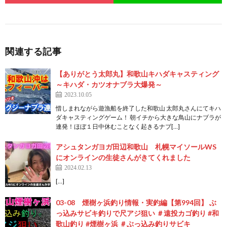
関連する記事
【ありがとう太郎丸】和歌山キハダキャスティング
～キハダ・カツオナブラ大爆発～
2023.10.05
惜しまれながら遊漁船を終了した和歌山 太郎丸さんにてキハ
ダキャスティングゲーム！ 朝イチから大きな鳥山にナブラが
連発！ほぼ１日中休むことなく起きるナブ[…]
アシュタンガヨガ田辺和歌山 札幌マイソールWS
にオンラインの生徒さんがきてくれました
2024.02.13
[…]
03-08 煙樹ヶ浜釣り情報・実釣編【第994回】 ぶ
っ込みサビキ釣りで尺アジ狙い ＃遠投カゴ釣り #和
歌山釣り #煙樹ヶ浜 ＃ぶっ込み釣りサビキ