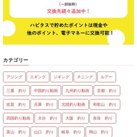
カテゴリー
アジング
エギング
ジギング
チニング
ルアー
三重 釣り
中国釣り動画
九州釣り動画
京都 釣り
佐賀 釣り
兵庫 釣り
北陸釣り動画
和歌山 釣り
四国釣り動画
大分 釣り
大阪 釣り
奈良 釣り
富山 釣り
山口 釣り
岐阜 釣り
岡山 釣り