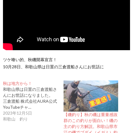
ツケ喰い的、秋磯開幕宣言！
10月28日、和歌山県は日置の三倉渡船さんにお世話に
秋は地方から！
和歌山県は日置の三倉渡船さ
んにお世話になりました。
三倉渡船 株式会社AURA公式
YouTubeチャ…
2023年12月5日
【磯釣り】秋の磯は重量感抜
和歌山 釣り
群のこの釣りが面白い！磯の
主の釣り方解説。和歌山県市
江の磯でブダイ（イガミ）釣