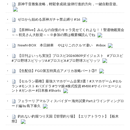
原神千音雅集攻略，輕鬆拿成就:旋律行進的方向，一鍵自動音遊。
ゼロから始める原神ガチャ禁止縛り #16
【原神live】みんなの自慢のキャラ見せてくれよな！！聖遺物鑑賞会
～～初見さん大歓迎～～※参加の際は概要欄読んでね
NewN-BOX 本日納車 やはりこのクルマ凄い #nbox
【日刊よいっち実況】プロスピ20260809ダイジェスト #プロスピ
#プロ野球スピリッツA #プロスピA #プロ野球スピリッツ
【生配信】FGO第五特異点アメリカ攻略パート③‼️
【セルラン覇権】最強スマホゲーム企業3選！#スマホゲーム #セル
ラン #モンスト #パズドラ #ウマ娘 #株式投資 #MIXI #サイバーエージェ
ント #ガンホー #日本株 #Shorts
フェラーリ アマルフィ スパイダー 海外試乗 Part.2 ワインディングロ
ード編 by 島下泰久
釣れない釣堀つり天国【管理釣り場】【エリアトラウト】【栃木
県】