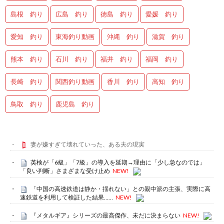
島根 釣り
広島 釣り
徳島 釣り
愛媛 釣り
愛知 釣り
東海釣り動画
沖縄 釣り
滋賀 釣り
熊本 釣り
石川 釣り
福井 釣り
福岡 釣り
長崎 釣り
関西釣り動画
香川 釣り
高知 釣り
鳥取 釣り
鹿児島 釣り
妻が嫌すぎて壊れていった、ある夫の現実
英検が「6級」「7級」の導入を延期→理由に「少し急なのでは」
「良い判断」さまざまな受け止め
NEW!
「中国の高速鉄道は静か・揺れない」との親中派の主張、実際に高
速鉄道を利用して検証した結果……
NEW!
『メタルギア』シリーズの最高傑作、未だに決まらない
NEW!