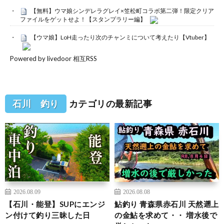
【無料】ウマ娘シンデレラグレイ×笠松町コラボ第二弾！限定クリア
ファイルをゲットせよ！【スタンプラリー編】
【ウマ娘】LoH走ったり次のチャンミについて考えたり【Vtuber】
Powered by livedoor 相互RSS
石川 釣り
カテゴリの最新記事
2026.08.09
2026.08.08
【石川・能登】SUPにエンジ
鮎釣り 青森県赤石川 天然遡上
ン付けて釣り三昧した日
の金鮎を求めて・・ 増水後で