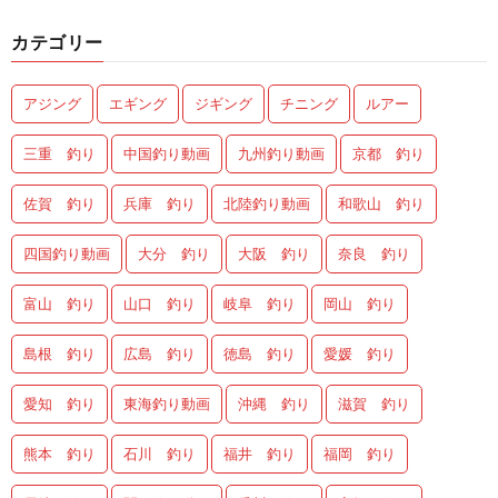
カテゴリー
アジング
エギング
ジギング
チニング
ルアー
三重 釣り
中国釣り動画
九州釣り動画
京都 釣り
佐賀 釣り
兵庫 釣り
北陸釣り動画
和歌山 釣り
四国釣り動画
大分 釣り
大阪 釣り
奈良 釣り
富山 釣り
山口 釣り
岐阜 釣り
岡山 釣り
島根 釣り
広島 釣り
徳島 釣り
愛媛 釣り
愛知 釣り
東海釣り動画
沖縄 釣り
滋賀 釣り
熊本 釣り
石川 釣り
福井 釣り
福岡 釣り