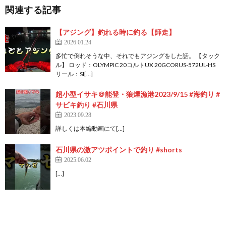
関連する記事
【アジング】釣れる時に釣る【師走】
2026.01.24
多忙で倒れそうな中、それでもアジングをした話。 【タック
ル】 ロッド：OLYMPIC 20コルトUX 20GCORUS-572UL-HS
リール：SI[…]
超小型イサキ＠能登・狼煙漁港2023/9/15 #海釣り #
サビキ釣り #石川県
2023.09.28
詳しくは本編動画にて[…]
石川県の激アツポイントで釣り #shorts
2025.06.02
[…]