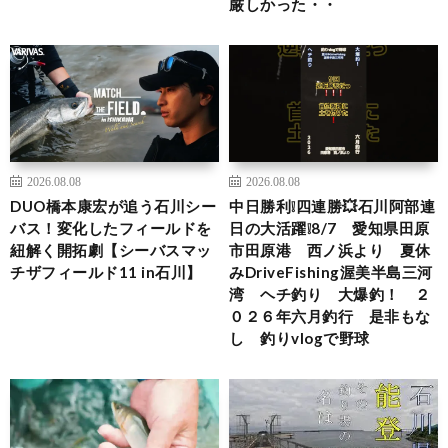
厳しかった・・
2026.08.08
2026.08.08
DUO橋本康宏が追う石川シー
中日勝利❕四連勝💥石川阿部連
バス！変化したフィールドを
日の大活躍❕8/7 愛知県田原
紐解く開拓劇【シーバスマッ
市田原港 西ノ浜より 夏休
チザフィールド11 in石川】
みDriveFishing渥美半島三河
湾 ヘチ釣り 大爆釣！ ２
０２６年六月釣行 是非もな
し 釣りvlogで野球