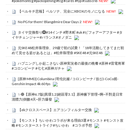
#pokemontcg #packopening #tcg #cards #fyp #subscrib
NEW!
【ペルキチ悲報】ペルソナ、完全にXBOXのモノになる
NEW!
No PG for them! Blangdmire Dear Days 2
NEW!
タイヤ交換祭り🛞#14インチ #野木町 #uk #ビフォアーアフター #タ
イヤチェンジャー#バランス#オノダニ
元SKE48松井珠理奈、29歳で初の試乗！「18年活動してきてまだ初
めて見せる姿があるとは」#松井珠理奈 #SKE48 #元SKE48
ハプニングしか起こさない原神実況者の最後の晩餐 #原神 #雷電将軍
#コロンビーナ #七七 #原神ガチャ
[原神 MMD] Columbina (哥伦比娅 / コロンビーナ / 원신)-CoCo摇-
Genshin Impact 4k 60 fps
✨🔴【原神6.7版|異環1.2|絕區零3.1】原神腋下管理~啊~不對是日常
清體力|倒數4天~肝力爆發
【ekクロススペース】エアコンフィルター交換
【モンスト】ちいかわコラボが来る理由3選 #モンスト #モンスト攻
略 #モンスターストライク#ちいかわ #コラボ予想