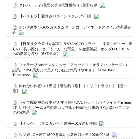
グレパーティ#荒野の光 #荒野夏祭り #荒野行動
【パズドラ】夏休みログインスタンプ2日目
ホンダ新型N-BOXカスタムターボコーディネートスタイル内外装紹
介
【日産サクラ乗りが試乗】BYD RACCO（ラッコ）本音レビュー！走
りの「良い部分」と「うーん…な部分」を徹底解説！ホンダN-BOX EV
への影響も考察【BYD金沢】
フェラーリ849テスタロッサ「アセットフィオラノパッケージ」に
試乗。1050馬力とは思えないほどの乗りやすさ｜Ferrari 849
Testarossa
釣れない釣堀つり天国【管理釣り場】【エリアトラウト】【栃木
県】
ライブ配信中の珍事 ぞんすら釣りLIVE ショートハイライト #fishing
#釣り #釣りガール #年の差カップル#小物釣り#川釣り#水路#ハプニン
グ#栃木県
【ホッケ】【マコガレイ】道南➖10度の初挑戦
ウマ娘 LOH東京1600 育成から２日目出走 2026/02/16