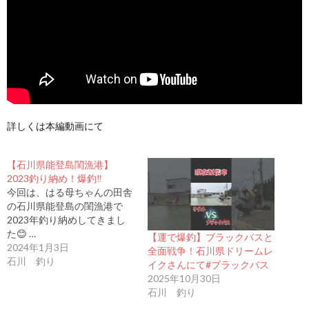
詳しくは本編動画にて
【石川県能登島閨漁港】
2023釣り納め！爆釣‼️
今回は、はる母ちゃんの田舎
の石川県能登島の閨漁港で
2023年釣り納めしてきまし
た😊 …
【運で爆釣】ブラックバスと
2024年1月3日
全面戦争！石川県ドリームレ
石川 釣り
イクさんにて#ブラックバス
2025年10月30日
石川 釣り