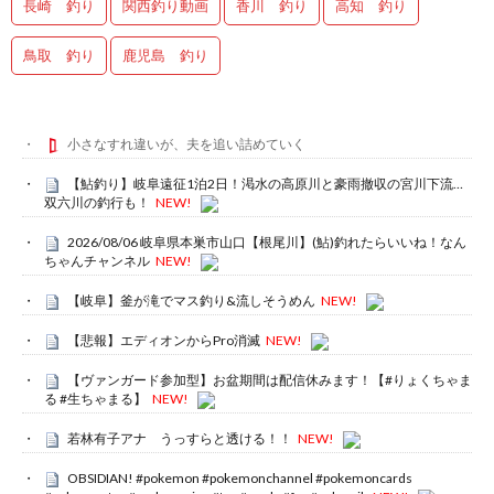
長崎 釣り
関西釣り動画
香川 釣り
高知 釣り
鳥取 釣り
鹿児島 釣り
小さなすれ違いが、夫を追い詰めていく
【鮎釣り】岐阜遠征1泊2日！渇水の高原川と豪雨撤収の宮川下流…
双六川の釣行も！
NEW!
2026/08/06 岐阜県本巣市山口【根尾川】(鮎)釣れたらいいね！なん
ちゃんチャンネル
NEW!
【岐阜】釜が滝でマス釣り&流しそうめん
NEW!
【悲報】エディオンからPro消滅
NEW!
【ヴァンガード参加型】お盆期間は配信休みます！【#りょくちゃま
る #生ちゃまる】
NEW!
若林有子アナ うっすらと透ける！！
NEW!
OBSIDIAN! #pokemon #pokemonchannel #pokemoncards