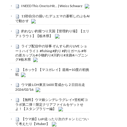
I NEED This One to Hit… | Weiss Schwarz
11秒自分の描いたデュエマの蒼斬しのぶをAI
で動かす
釣れない釣堀つり天国【管理釣り場】【エリ
アトラウト】【栃木県】
ライブ配信中の珍事 ぞんすら釣りLIVE ショ
ートハイライト #fishing #釣り #釣りガール #年
の差カップル#小物釣り#川釣り#水路#ハプニン
グ#栃木県
【ホッケ】【マコガレイ】道南➖10度の初挑
戦
ウマ娘 LOH東京1600 育成から２日目出走
2026/02/16
【無料】ウマ娘シンデレラグレイ×笠松町コ
ラボ第二弾！限定クリアファイルをゲットせ
よ！【スタンプラリー編】
【ウマ娘】LoH走ったり次のチャンミについ
て考えたり【Vtuber】