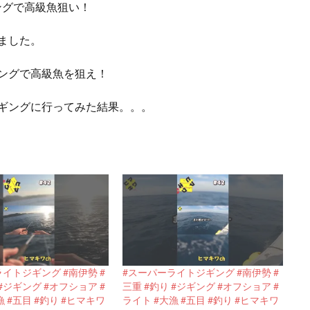
ングで高級魚狙い！
ました。
ギングで高級魚を狙え！
ジギングに行ってみた結果。。。
イトジギング #南伊勢 #
#スーパーライトジギング #南伊勢 #
 #ジギング #オフショア #
三重 #釣り #ジギング #オフショア #
漁 #五目 #釣り #ヒマキワ
ライト #大漁 #五目 #釣り #ヒマキワ