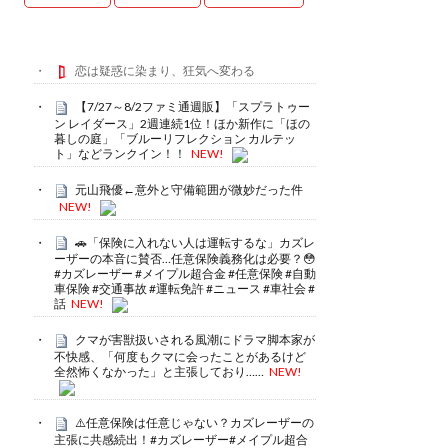
恋は疑惑に染まり、狂気へ変わる
【7/27～8/2ファミ通週販】「スプラトゥー
ン レイダース」2週連続1位！ほか新作に「ほの
暮しの庭」「ブルーリフレクション カルテッ
ト」などランクイン！！
NEW!
元山飛優←意外と守備範囲が微妙だった件
NEW!
🚗「保険に入れない人は運転するな」カズレ
ーザーの本音に賛否…任意保険義務化は必要？😳
#カズレーザー #メイプル超合金 #任意保険 #自動
車保険 #交通事故 #運転免許 #ニュース #車社会 #
話
NEW!
クマが害獣扱いされる風潮にドラマ脚本家が
不快感、「何度もクマに会ったことがあるけど
全然怖くなかった」と主張しており……
NEW!
⚠️任意保険は任意じゃない？カズレーザーの
主張に共感続出！#カズレーザー#メイプル超合