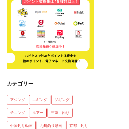
カテゴリー
アジング
エギング
ジギング
チニング
ルアー
三重 釣り
中国釣り動画
九州釣り動画
京都 釣り