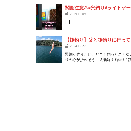
閲覧注意⚠️#穴釣り#ライトゲー
2025.10.09
[…]
【筏釣り】父と筏釣りに行って
2024.12.22
黒鯛が釣りたいけど全く釣ったことな
りの心が折れそう。 #海釣り #釣り #筏