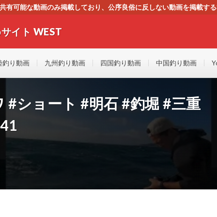
す。共有可能な動画のみ掲載しており、公序良俗に反しない動画を掲載す
ください。即刻対処させて頂きます。なお、同サイトはGoogleアド
サイト WEST
者にもやさしい！！釣りに関するあらゆるYOUTUBE動画をまとめたサイトで
陸釣り動画
九州釣り動画
四国釣り動画
中国釣り動画
Y
ワ #ショート #明石 #釣堀 #三重
141