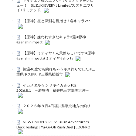
マイチェン後のエブリイJリミテッドをレビ
ュー！ SUZUKI EVERY J Limited/スズキ エブリ
イ Jリミテッド,
【原神】星と深淵を目指せ！各キャラver.
【原神】嫌われすぎなキャラ3選 #原神
#genshinimpact
【原神】ミティヤくん天然らしいです #原神
#genshinimpact #ミティヤ #shorts
気温40度でも釣れちゃうキス釣りでした #三
重県キス釣り #三重県松阪市
イカメタル ケンサキイカshort02
2026.8.1 ～若狭湾 福井県三方郡美浜沖～
２０２６年８月4日福井県嶺北地方の釣り
NEW UNION SERIES! Lauan Adventurers
Deck Testing! | Yu-Gi-Oh Rush Duel | EDOPRO