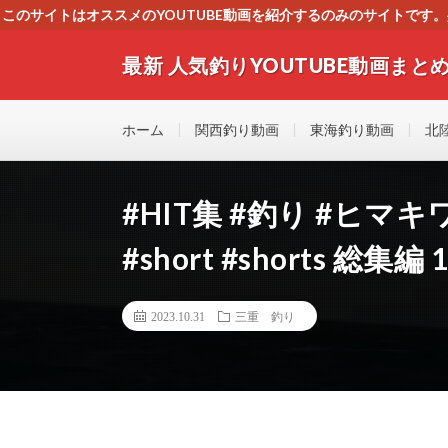
このサイトはオススメのYOUTUBE動画を紹介するのみのサイトで
いましたら、下記お問合せよりご連絡
最新 人気釣りYOUTUBE動画まとめ
最新人気釣りYOUTUB動画 釣りマニア必見！！初心
す！！
ホーム
関西釣り動画
東海釣り動画
北
#HIT集 #釣り #ヒマキ
#short #shorts 総集編 
2023.10.31
三重 釣り