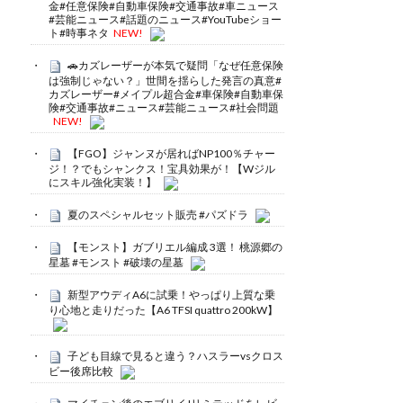
金#任意保険#自動車保険#交通事故#車ニュース
#芸能ニュース#話題のニュース#YouTubeショー
ト#時事ネタ
NEW!
🚗カズレーザーが本気で疑問「なぜ任意保険
は強制じゃない？」世間を揺らした発言の真意#
カズレーザー#メイプル超合金#車保険#自動車保
険#交通事故#ニュース#芸能ニュース#社会問題
NEW!
【FGO】ジャンヌが居ればNP100％チャー
ジ！？でもシャンクス！宝具効果が！【Wジル
にスキル強化実装！】
夏のスペシャルセット販売 #パズドラ
【モンスト】ガブリエル編成 3選！ 桃源郷の
星墓 #モンスト #破壊の星墓
新型アウディA6に試乗！やっぱり上質な乗
り心地と走りだった【A6 TFSI quattro 200kW】
子ども目線で見ると違う？ハスラーvsクロス
ビー後席比較