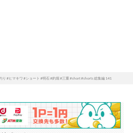
#釣り #ヒマキワ #ショート #明石 #釣堀 #三重 #short #shorts 総集編 141