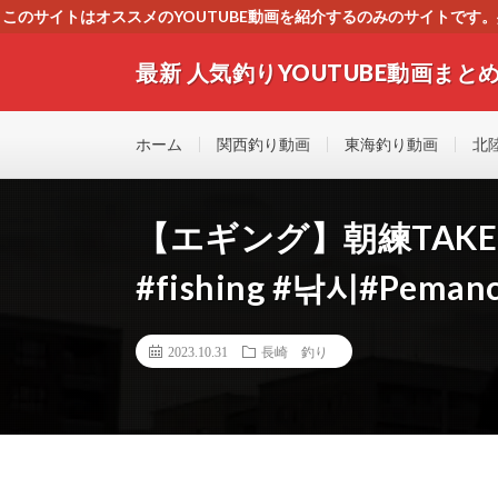
このサイトはオススメのYOUTUBE動画を紹介するのみのサイトで
いましたら、下記お問合せよりご連絡
最新 人気釣りYOUTUBE動画まとめ
最新人気釣りYOUTUB動画 釣りマニア必見！！初心
す！！
ホーム
関西釣り動画
東海釣り動画
北
【エギング】朝練TAKE258 m
#fishing #낚시#Pema
2023.10.31
長崎 釣り