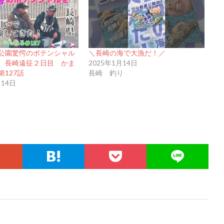
公園驚愕のポテンシャル
＼長崎の海で大漁だ！／
 長崎遠征２日目 かま
2025年1月14日
127話
長崎 釣り
月14日