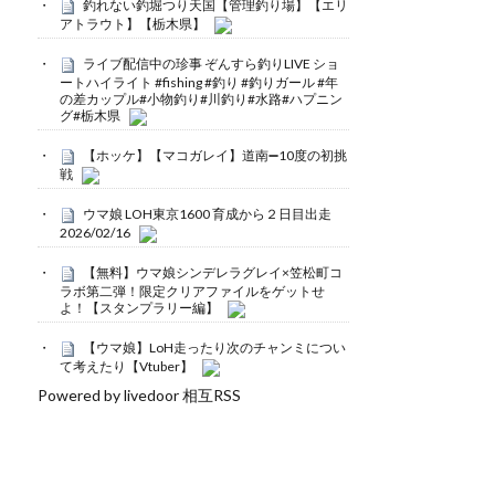
釣れない釣堀つり天国【管理釣り場】【エリ
アトラウト】【栃木県】
ライブ配信中の珍事 ぞんすら釣りLIVE ショ
ートハイライト #fishing #釣り #釣りガール #年
の差カップル#小物釣り#川釣り#水路#ハプニン
グ#栃木県
【ホッケ】【マコガレイ】道南➖10度の初挑
戦
ウマ娘 LOH東京1600 育成から２日目出走
2026/02/16
【無料】ウマ娘シンデレラグレイ×笠松町コ
ラボ第二弾！限定クリアファイルをゲットせ
よ！【スタンプラリー編】
【ウマ娘】LoH走ったり次のチャンミについ
て考えたり【Vtuber】
Powered by livedoor 相互RSS