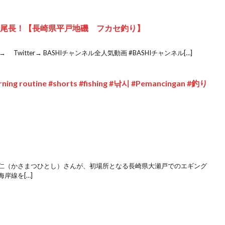
録尾長！【長崎県平戸地磯 フカセ釣り】
witter→ BASHIチャンネル全人気動画 #BASHIチャンネル[…]
routine #shorts #fishing #낚시 #Pemancingan #釣り
松仁（かさまつひとし）さんが、初場所となる長崎県大瀬戸でのエギング
海岸線を[…]