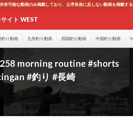
す。共有可能な動画のみ掲載しており、公序良俗に反しない動画を掲載す
ください。即刻対処させて頂きます。なお、同サイトはGoogleアド
サイト WEST
者にもやさしい！！釣りに関するあらゆるYOUTUBE動画をまとめたサイトで
陸釣り動画
九州釣り動画
四国釣り動画
中国釣り動画
Y
orning routine #shorts
ncingan #釣り #長崎