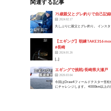
関連する記事
75歳親父とグレ釣りで自己記
2024.02.17
久しぶりに親父とグレ釣り。 インスタ→ T
【エギング】朝練TAKE316 morning 
#長崎
2024.01.26
[…]
エギングで挑戦/長崎県大瀬戸
2026.03.04
今回はDraw4フィールドテスター笠
にチャレンジします。 4000km以上の