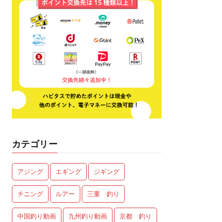
カテゴリー
アジング
エギング
ジギング
チニング
ルアー
三重 釣り
中国釣り動画
九州釣り動画
京都 釣り