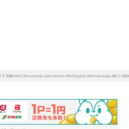
練TAKE258 morning routine #shorts #fishing #낚시#Pemancingan #釣り #長