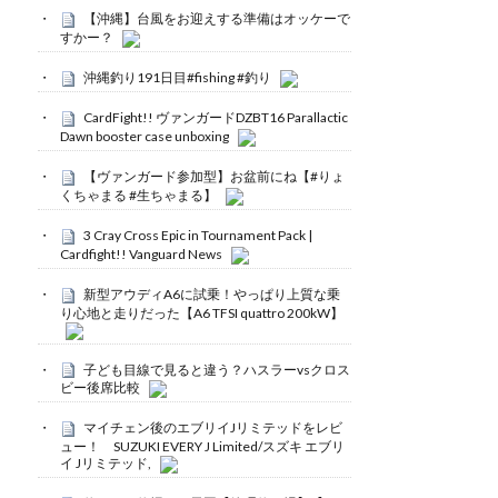
【沖縄】台風をお迎えする準備はオッケーで
すかー？
沖縄釣り191日目#fishing #釣り
CardFight!! ヴァンガードDZBT16 Parallactic
Dawn booster case unboxing
【ヴァンガード参加型】お盆前にね【#りょ
くちゃまる #生ちゃまる】
3 Cray Cross Epic in Tournament Pack |
Cardfight!! Vanguard News
新型アウディA6に試乗！やっぱり上質な乗
り心地と走りだった【A6 TFSI quattro 200kW】
子ども目線で見ると違う？ハスラーvsクロス
ビー後席比較
マイチェン後のエブリイJリミテッドをレビ
ュー！ SUZUKI EVERY J Limited/スズキ エブリ
イ Jリミテッド,