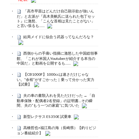
「高市早苗はどんだけ自己顕示欲が強いん
だ」と左派が『高木美帆氏に送られた包丁セッ
ト』に激怒、「こんな首相は見たことがない」
と言い張るも……
結局メイドに似合う武器ってなんだろな？
西側からの手痛い指摘に激怒した中国総領事
館、「これが米国人Youtuberが紹介する本当の
中国だ」と動画を公開するも……
【CB1000F】1000ccは速さだけじゃな
い。“余裕”がすごかった｜乗って分かった実力
【試乗】
夫の車の書類入れを見ただけだった → 「自
動車保険・配偶者2名登録」の証明書…その瞬
間、夫の“もう一つの家庭”に気づいた
新型レクサス ES 350E 試乗車
高橋哲也×福江島の海（長崎県）【釣りビジ
ョン番組紹介】