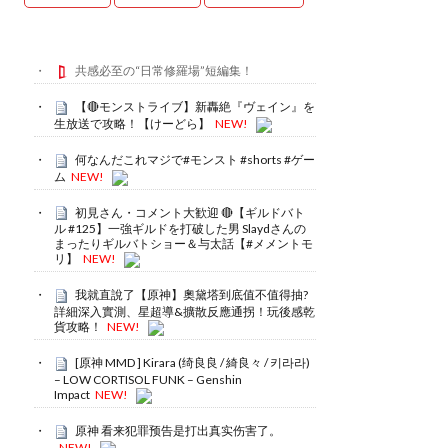
共感必至の“日常修羅場”短編集！
【🔴モンストライブ】新轟絶『ヴェイン』を
生放送で攻略！【けーどら】
NEW!
何なんだこれマジで#モンスト #shorts #ゲー
ム
NEW!
初見さん・コメント大歓迎 🔴【ギルドバト
ル #125】一強ギルドを打破した男 Slaydさんの
まったりギルバトショー＆与太話【#メメントモ
リ】
NEW!
我就直說了【原神】奧黛塔到底值不值得抽?
詳細深入實測、星超導&擴散反應通拐！玩後感乾
貨攻略！
NEW!
[原神 MMD ] Kirara (绮良良 / 綺良々 / 키라라)
– LOW CORTISOL FUNK – Genshin
Impact
NEW!
原神 看来犯罪预告是打出真实伤害了。
NEW!