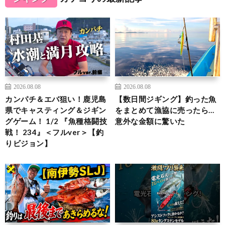
2026.08.08
2026.08.08
カンパチ＆エバ狙い！鹿児島
【数日間ジギング】釣った魚
県でキャスティング＆ジギン
をまとめて漁協に売ったら…
グゲーム！ 1/2 『魚種格闘技
意外な金額に驚いた
戦！ 234』＜フルver＞【釣
りビジョン】