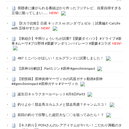
視聴者に嫌がられる番組ばかり作ったフジテレビ、自業自得すぎる
立場に陥ってしまい……
NEW!
【Eカラ比較】日産 キックス vs ホンダ ヴェゼル ｜試乗編 E-CarLife
with 五味やすたか
NEW!
【車紹介】中岡りょういちが試乗‼️【愛媛ダイハツ】 #ドライブ #新
車 #ムーヴ #プロ野球 #愛媛マンダリンパイレーツ #愛媛 #コラボ
NEW!
487 ミニバンがほしい！エルグランドに試乗しました！
【原神1分解説】 Part1 ジン #原神 #genshinimpact
【初投稿】原神炎神マーヴィカの武器ガチャ動画#原神
##genshinimpact #原神ガチャ #マーヴィカ
誕生日キャラクタールーレット8月8日Part3
釣りよか！競走馬ヨカムスメと競走馬鹿？チャンムスコ！
前回の釣りで目撃した超巨大な〇〇を狙ってみたら！？
【キス釣り】PONさんのレアアイテムがヤバい！こだわり満載のタ