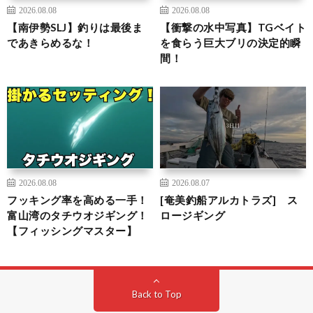
2026.08.08
2026.08.08
【南伊勢SLJ】釣りは最後ま
【衝撃の水中写真】TGベイト
であきらめるな！
を食らう巨大ブリの決定的瞬
間！
2026.08.08
2026.08.07
フッキング率を高める一手！
[奄美釣船アルカトラズ] ス
富山湾のタチウオジギング！
ロージギング
【フィッシングマスター】
Back to Top