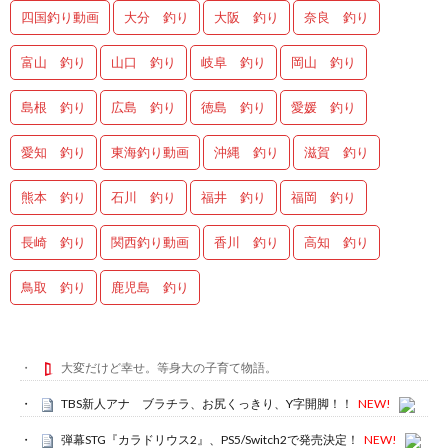
四国釣り動画
大分 釣り
大阪 釣り
奈良 釣り
富山 釣り
山口 釣り
岐阜 釣り
岡山 釣り
島根 釣り
広島 釣り
徳島 釣り
愛媛 釣り
愛知 釣り
東海釣り動画
沖縄 釣り
滋賀 釣り
熊本 釣り
石川 釣り
福井 釣り
福岡 釣り
長崎 釣り
関西釣り動画
香川 釣り
高知 釣り
鳥取 釣り
鹿児島 釣り
大変だけど幸せ。等身大の子育て物語。
TBS新人アナ ブラチラ、お尻くっきり、Y字開脚！！
NEW!
弾幕STG『カラドリウス2』、PS5/Switch2で発売決定！
NEW!