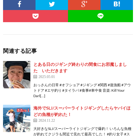
関連する記事
とある日のジギング終わりの間食にお邪魔しまし
た いただきます
2025.05.01
おっさんの日常 #オフショア #ジギング #関西 #遊漁船 #アウ
トドア #エサ釣り #タイラバ #食事#車中食 音楽: Kill Your
Darl[…]
海外でSLJ/スーパーライトジギングしたらヤバイほ
どの魚種が釣れた！
2024.11.22
大好きなSLJ/スーパーライトジギングで爆釣！ いろんな魚種
が釣れてクジラも間近で見れて最高でした！ #釣り女子 #ス