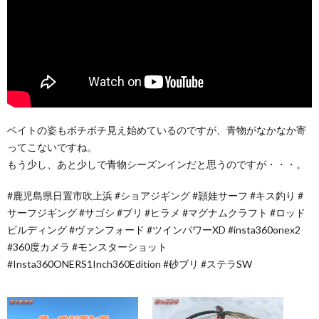
ベイトの姿もボチボチ見え始めているのですが、青物がなかなか寄
ってこないですね。
もう少し、あと少しで青物シーズンインだと思うのですが・・・。
#鹿児島県日置市吹上浜 #ショアジギング #頴娃サーフ​ #キス釣り​ #
サーフジギング​ #サゴシ​ #ブリ​ #ヒラメ​ #マグナムクラフト​ #ロッド
ビルディング​ #ヴァンフォード #ツインパワーXD #insta360onex2
#360度カメラ #モンスターショット
#Insta360ONERS1Inch360Edition #砂ブリ #ステラSW