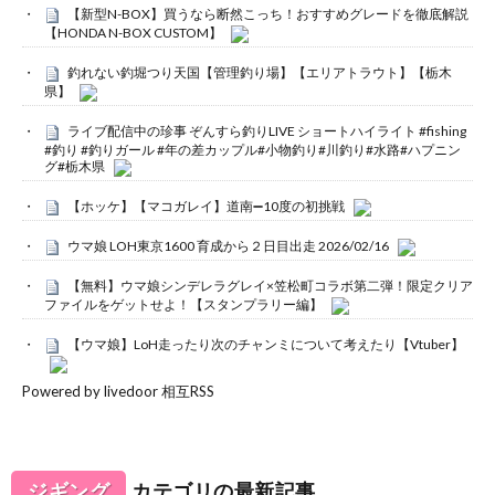
【新型N-BOX】買うなら断然こっち！おすすめグレードを徹底解説
【HONDA N-BOX CUSTOM】
釣れない釣堀つり天国【管理釣り場】【エリアトラウト】【栃木
県】
ライブ配信中の珍事 ぞんすら釣りLIVE ショートハイライト #fishing
#釣り #釣りガール #年の差カップル#小物釣り#川釣り#水路#ハプニン
グ#栃木県
【ホッケ】【マコガレイ】道南➖10度の初挑戦
ウマ娘 LOH東京1600 育成から２日目出走 2026/02/16
【無料】ウマ娘シンデレラグレイ×笠松町コラボ第二弾！限定クリア
ファイルをゲットせよ！【スタンプラリー編】
【ウマ娘】LoH走ったり次のチャンミについて考えたり【Vtuber】
Powered by livedoor 相互RSS
ジギング
カテゴリの最新記事