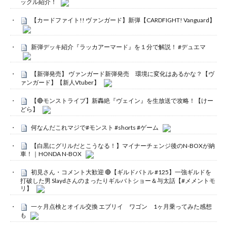
ックル紹介！
【カードファイト!! ヴァンガード】新弾【CARDFIGHT! Vanguard】
新弾デッキ紹介『ラッカアーマード』を１分で解説！ #デュエマ
【新弾発売】 ヴァンガード新弾発売 環境に変化はあるかな？【ヴ
ァンガード】【新人Vtuber】
【🔴モンストライブ】新轟絶『ヴェイン』を生放送で攻略！【けー
どら】
何なんだこれマジで#モンスト #shorts #ゲーム
【白黒にグリルだとこうなる！】マイナーチェンジ後のN-BOXが納
車！｜HONDA N-BOX
初見さん・コメント大歓迎 🔴【ギルドバトル #125】一強ギルドを
打破した男 Slaydさんのまったりギルバトショー＆与太話【#メメントモ
リ】
一ヶ月点検とオイル交換 エブリイ ワゴン 1ヶ月乗ってみた感想
も