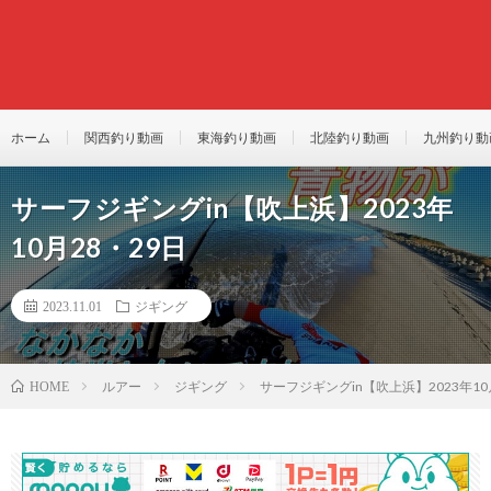
ホーム
関西釣り動画
東海釣り動画
北陸釣り動画
九州釣り動
サーフジギングin【吹上浜】2023年
10月28・29日
2023.11.01
ジギング
ルアー
ジギング
サーフジギングin【吹上浜】2023年10
HOME