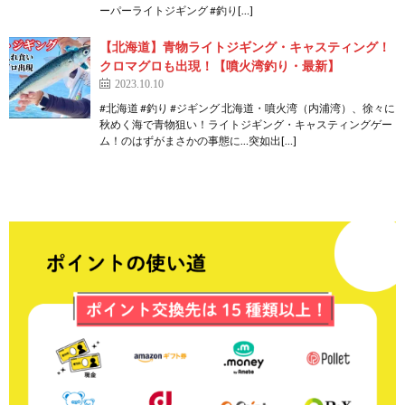
ーパーライトジギング #釣り[…]
【北海道】青物ライトジギング・キャスティング！
クロマグロも出現！【噴火湾釣り・最新】
2023.10.10
#北海道 #釣り #ジギング 北海道・噴火湾（内浦湾）、徐々に
秋めく海で青物狙い！ライトジギング・キャスティングゲー
ム！のはずがまさかの事態に…突如出[…]