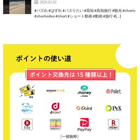
2026.02.02
#バズれ #ばずれ #バズりたい #高知 #高知旅行 #観光 #shorts
#shortvideo #short #ショート動画 #動画 #旅行 #[…]