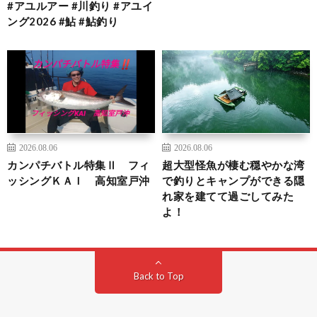
#アユルアー #川釣り #アユイ
ング2026 #鮎 #鮎釣り
2026.08.06
2026.08.06
カンパチバトル特集Ⅱ フィ
超大型怪魚が棲む穏やかな湾
ッシングＫＡＩ 高知室戸沖
で釣りとキャンプができる隠
れ家を建てて過ごしてみた
よ！
Back to Top