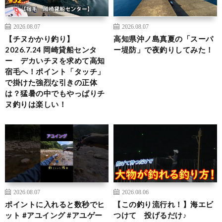
2026.08.07
2026.08.07
【チヌかかり釣り】
高知県沖ノ島真夏の「スーパ
2026.7.24 岡崎貸船センタ
ー堤防」で夜釣りしてみた！
ー デカいチヌを求めて高知
宿毛へ！ポイント「タッチ」
で掛けた強烈な引きの正体
は？猛暑の中でもやっぱりチ
ヌ釣りは楽しい！
2026.08.07
2026.08.06
ポイントに入れると数秒でヒ
【この釣り流行れ！】海エビ
ット #アユイング #アユゲー
つけて 投げるだけ♪