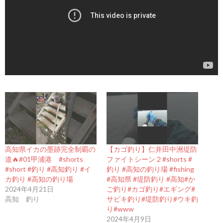
高知県イカの墨跡完全制覇の
【カゴ釣り】仁井田中洲堤防
道🔥#01甲浦港 #shorts
ファイトシーン２#shorts #
#short #釣り #高知釣り #イ
釣り #高知の釣り場 #fishing
カ釣り #高知の釣り場
#高知県 #堤防釣り #高知#か
2024年4月21日
ご釣り#カゴ釣り#エギング#
高知 釣り
サビキ釣り#堤防釣り#ウキ釣
り#www
2024年4月9日