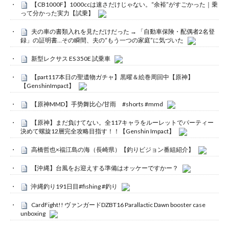
【CB1000F】1000ccは速さだけじゃない。“余裕”がすごかった｜乗
って分かった実力【試乗】
夫の車の書類入れを見ただけだった → 「自動車保険・配偶者2名登
録」の証明書…その瞬間、夫の“もう一つの家庭”に気づいた
新型レクサス ES 350E 試乗車
【part117本日の聖遺物ガチャ】黒曜＆絵巻周回中【原神】
【GenshinImpact】
【原神MMD】手势舞比心/甘雨 #shorts #mmd
【原神】まだ負けてない。全117キャラをルーレットでパーティー
決めて螺旋12層完全攻略目指す！！【Genshin Impact】
高橋哲也×福江島の海（長崎県）【釣りビジョン番組紹介】
【沖縄】台風をお迎えする準備はオッケーですかー？
沖縄釣り191日目#fishing #釣り
CardFight!! ヴァンガードDZBT16 Parallactic Dawn booster case
unboxing