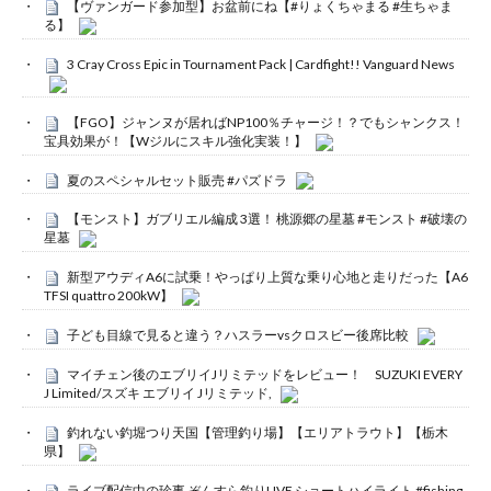
【ヴァンガード参加型】お盆前にね【#りょくちゃまる #生ちゃま
る】
3 Cray Cross Epic in Tournament Pack | Cardfight!! Vanguard News
【FGO】ジャンヌが居ればNP100％チャージ！？でもシャンクス！
宝具効果が！【Wジルにスキル強化実装！】
夏のスペシャルセット販売 #パズドラ
【モンスト】ガブリエル編成 3選！ 桃源郷の星墓 #モンスト #破壊の
星墓
新型アウディA6に試乗！やっぱり上質な乗り心地と走りだった【A6
TFSI quattro 200kW】
子ども目線で見ると違う？ハスラーvsクロスビー後席比較
マイチェン後のエブリイJリミテッドをレビュー！ SUZUKI EVERY
J Limited/スズキ エブリイ Jリミテッド,
釣れない釣堀つり天国【管理釣り場】【エリアトラウト】【栃木
県】
ライブ配信中の珍事 ぞんすら釣りLIVE ショートハイライト #fishing