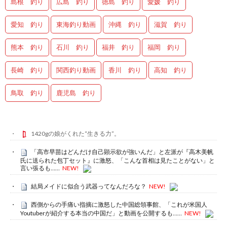
島根 釣り
広島 釣り
徳島 釣り
愛媛 釣り
愛知 釣り
東海釣り動画
沖縄 釣り
滋賀 釣り
熊本 釣り
石川 釣り
福井 釣り
福岡 釣り
長崎 釣り
関西釣り動画
香川 釣り
高知 釣り
鳥取 釣り
鹿児島 釣り
1420gの娘がくれた“生きる力”。
「高市早苗はどんだけ自己顕示欲が強いんだ」と左派が『高木美帆
氏に送られた包丁セット』に激怒、「こんな首相は見たことがない」と
言い張るも……
NEW!
結局メイドに似合う武器ってなんだろな？
NEW!
西側からの手痛い指摘に激怒した中国総領事館、「これが米国人
Youtuberが紹介する本当の中国だ」と動画を公開するも……
NEW!