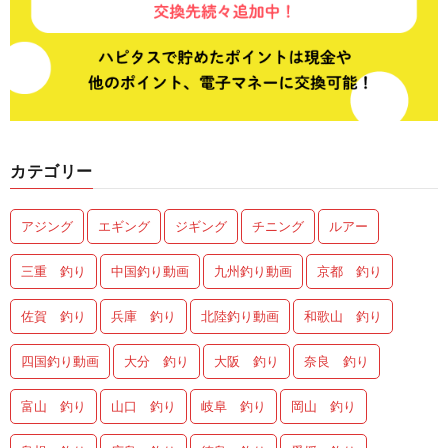
カテゴリー
アジング
エギング
ジギング
チニング
ルアー
三重 釣り
中国釣り動画
九州釣り動画
京都 釣り
佐賀 釣り
兵庫 釣り
北陸釣り動画
和歌山 釣り
四国釣り動画
大分 釣り
大阪 釣り
奈良 釣り
富山 釣り
山口 釣り
岐阜 釣り
岡山 釣り