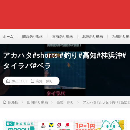
ホーム
関西釣り動画
東海釣り動画
北陸釣り動画
九州釣り動
アカハタ#shorts #釣り#高知#桂浜沖#
タイラバ#ベラ
2023.11.01
高知 釣り
四国釣り動画
高知 釣り
アカハタ#shorts #釣り#高
HOME