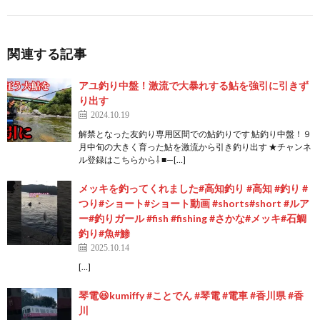
関連する記事
アユ釣り中盤！激流で大暴れする鮎を強引に引きず
り出す
2024.10.19
解禁となった友釣り専用区間での鮎釣りです 鮎釣り中盤！９
月中旬の大きく育った鮎を激流から引き釣り出す ★チャンネ
ル登録はこちらから⇩ ■—[…]
メッキを釣ってくれました#高知釣り #高知 #釣り #
つり#ショート#ショート動画 #shorts#short #ルア
ー#釣りガール #fish #fishing #さかな#メッキ#石鯛
釣り#魚#鯵
2025.10.14
[…]
琴電😆kumiffy #ことでん #琴電 #電車 #香川県 #香
川