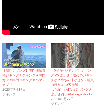
【鳴門ジギング】鳴門海峡青
【泳がせ ジギング】ジギン
物ジギング＃ジギング＃鳴門
グ VS 泳がせ！攻めのジギン
海峡＃鳴門ジギング＃ハマチ
グか？待ちの泳がせか？勝負
＃ブリ
の行方は…#遊漁船
2025年9月19日
nofishingnolife #ジギング #
ジギング
泳がせ釣り #fishing #shorts
2025年8月27日
ジギング