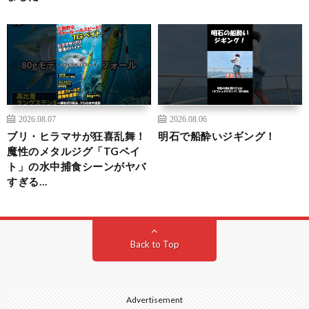
2026.08.07
2026.08.06
ブリ・ヒラマサが狂喜乱舞！
明石で船酔いジギング！
魔性のメタルジグ「TGベイ
ト」の水中捕食シーンがヤバ
すぎる…
Back to Top
Advertisement