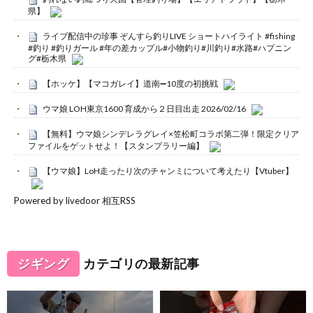
県】
ライブ配信中の珍事 ぞんすら釣りLIVE ショートハイライト #fishing
#釣り #釣りガール #年の差カップル#小物釣り#川釣り#水路#ハプニン
グ#栃木県
【ホッケ】【マコガレイ】道南➖10度の初挑戦
ウマ娘 LOH東京1600 育成から２日目出走 2026/02/16
【無料】ウマ娘シンデレラグレイ×笠松町コラボ第二弾！限定クリア
ファイルをゲットせよ！【スタンプラリー編】
【ウマ娘】LoH走ったり次のチャンミについて考えたり【Vtuber】
Powered by livedoor 相互RSS
ジギング
カテゴリの最新記事