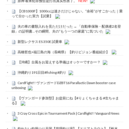
原神 看来犯罪预告是打出真实伤害了。
NEW!
【CB1000F】1000ccは速さだけじゃない。“余裕”がすごかった｜乗
って分かった実力【試乗】
夫の車の書類入れを見ただけだった → 「自動車保険・配偶者2名登
録」の証明書…その瞬間、夫の“もう一つの家庭”に気づいた
新型レクサス ES 350E 試乗車
高橋哲也×福江島の海（長崎県）【釣りビジョン番組紹介】
【沖縄】台風をお迎えする準備はオッケーですかー？
沖縄釣り191日目#fishing #釣り
CardFight!! ヴァンガードDZBT16 Parallactic Dawn booster case
unboxing
【ヴァンガード参加型】お盆前にね【#りょくちゃまる #生ちゃま
る】
3 Cray Cross Epic in Tournament Pack | Cardfight!! Vanguard News
釣れない釣堀つり天国【管理釣り場】【エリアトラウト】【栃木