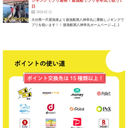
ジギングでブリ連発！遊漁船でブリを本気で狙う1
日
2026.02.12
大分県一尺屋漁港より遊漁船第八神幸丸に乗船しジギングで
ブリを狙います！！ 遊漁船第八神幸丸ホームページ→[…]