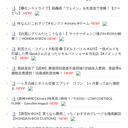
【🔴モンストライブ】新轟絶『ヴェイン』を生放送で攻略！【けー
どら】
NEW!
何なんだこれマジで#モンスト #shorts #ゲーム
NEW!
【白黒にグリルだとこうなる！】マイナーチェンジ後のN-BOXが納
車！｜HONDA N-BOX
NEW!
初見さん・コメント大歓迎 🔴【ギルドバトル #125】一強ギルドを
打破した男 Slaydさんのまったりギルバトショー＆与太話【#メメントモ
リ】
NEW!
我就直說了【原神】奧黛塔到底值不值得抽? 詳細深入實測、星超導&
擴散反應通拐！玩後感乾貨攻略！
NEW!
一ヶ月点検とオイル交換 エブリイ ワゴン 1ヶ月乗ってみた感想
も
NEW!
[原神 MMD ] Kirara (绮良良 / 綺良々 / 키라라) – LOW CORTISOL
FUNK – Genshin Impact
NEW!
【新型N-BOX】買うなら断然こっち！おすすめグレードを徹底解説
【HONDA N-BOX CUSTOM】
NEW!