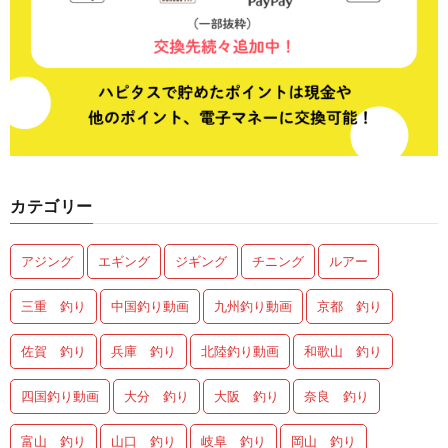
カテゴリー
アジング
エギング
ジギング
チニング
ルアー
三重 釣り
中国釣り動画
九州釣り動画
京都 釣り
佐賀 釣り
兵庫 釣り
北陸釣り動画
和歌山 釣り
四国釣り動画
大分 釣り
大阪 釣り
奈良 釣り
富山 釣り
山口 釣り
岐阜 釣り
岡山 釣り