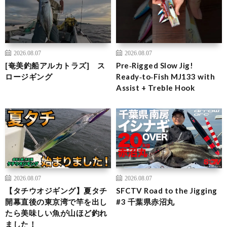
2026.08.07
2026.08.07
[奄美釣船アルカトラズ] ス
Pre‑Rigged Slow Jig!
ロージギング
Ready‑to‑Fish MJ133 with
Assist + Treble Hook
2026.08.07
2026.08.07
【タチウオジギング】夏タチ
SFCTV Road to the Jigging
開幕直後の東京湾で竿を出し
#3 千葉県赤沼丸
たら美味しい魚が山ほど釣れ
ました！