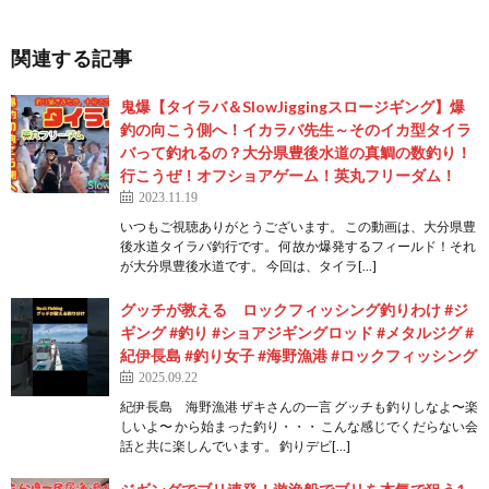
関連する記事
鬼爆【タイラバ＆SlowJiggingスロージギング】爆
釣の向こう側へ！イカラバ先生～そのイカ型タイラ
バって釣れるの？大分県豊後水道の真鯛の数釣り！
行こうぜ！オフショアゲーム！英丸フリーダム！
2023.11.19
いつもご視聴ありがとうございます。 この動画は、大分県豊
後水道タイラバ釣行です。 何故か爆発するフィールド！それ
が大分県豊後水道です。 今回は、タイラ[…]
グッチが教える ロックフィッシング釣りわけ #ジ
ギング #釣り #ショアジギングロッド #メタルジグ #
紀伊長島 #釣り女子 #海野漁港 #ロックフィッシング
2025.09.22
紀伊長島 海野漁港 ザキさんの一言 グッチも釣りしなよ〜楽
しいよ〜 から始まった釣り・・・ こんな感じでくだらない会
話と共に楽しんでいます。 釣りデビ[…]