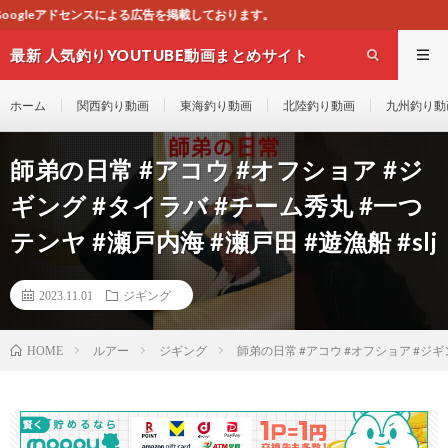
掲載しております。
最新 人気釣りYOUTUBE動画まとめサイト
WEST
ホーム
関西釣り動画
東海釣り動画
北陸釣り動画
九州釣り動
師弟の日常 #アコウ #オフショア #ジ
ギング #タイラバ #チーム秀丸 #一つ
テンヤ #瀬戸内海 #瀬戸田 #遊漁船 #slj
2023.11.01
ジギング
ルアー
ジギング
師弟の日常 #アコウ #オフショア #ジギン
HOME