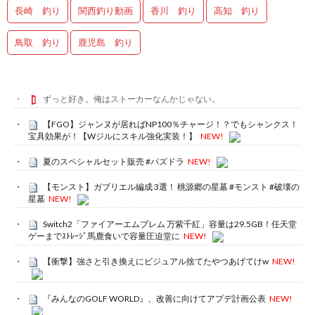
長崎 釣り
関西釣り動画
香川 釣り
高知 釣り
鳥取 釣り
鹿児島 釣り
ずっと好き。俺はストーカーなんかじゃない。
【FGO】ジャンヌが居ればNP100％チャージ！？でもシャンクス！
宝具効果が！【Wジルにスキル強化実装！】
NEW!
夏のスペシャルセット販売 #パズドラ
NEW!
【モンスト】ガブリエル編成 3選！ 桃源郷の星墓 #モンスト #破壊の
星墓
NEW!
Switch2「ファイアーエムブレム 万紫千紅」容量は29.5GB！任天堂
ゲーまでｽﾄﾚｰｼﾞ馬鹿食いで容量圧迫堂に
NEW!
【衝撃】強さと引き換えにビジュアル捨てたやつあげてけw
NEW!
『みんなのGOLF WORLD』、改善に向けてアプデ計画公表
NEW!