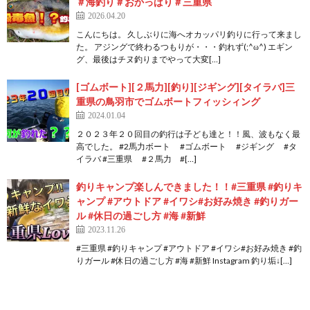
＃海釣り＃おかっぱり＃三重県
2026.04.20
こんにちは。 久しぶりに海へオカッパリ釣りに行って来まし
た。 アジングで終わるつもりが・・・釣れず(;^ω^) エギン
グ、最後はチヌ釣りまでやって大変[…]
[ゴムボート][２馬力][釣り][ジギング][タイラバ]三
重県の鳥羽市でゴムボートフィッシィング
2024.01.04
２０２３年２０回目の釣行は子ども達と！！風、波もなく最
高でした。 #2馬力ボート #ゴムボート #ジギング #タ
イラバ #三重県 #２馬力 #[…]
釣りキャンプ楽しんできました！！#三重県 #釣りキ
ャンプ #アウトドア #イワシ#お好み焼き #釣りガー
ル #休日の過ごし方 #海 #新鮮
2023.11.26
#三重県 #釣りキャンプ #アウトドア #イワシ#お好み焼き #釣
りガール #休日の過ごし方 #海 #新鮮 Instagram 釣り垢↓[…]