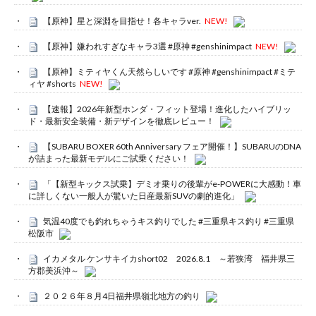
【原神】星と深淵を目指せ！各キャラver.
NEW!
【原神】嫌われすぎなキャラ3選 #原神 #genshinimpact
NEW!
【原神】ミティヤくん天然らしいです #原神 #genshinimpact #ミテ
ィヤ #shorts
NEW!
【速報】2026年新型ホンダ・フィット登場！進化したハイブリッ
ド・最新安全装備・新デザインを徹底レビュー！
【SUBARU BOXER 60th Anniversary フェア開催！】SUBARUのDNA
が詰まった最新モデルにご試乗ください！
「【新型キックス試乗】デミオ乗りの後輩がe-POWERに大感動！車
に詳しくない一般人が驚いた日産最新SUVの劇的進化」
気温40度でも釣れちゃうキス釣りでした #三重県キス釣り #三重県
松阪市
イカメタル ケンサキイカshort02 2026.8.1 ～若狭湾 福井県三
方郡美浜沖～
２０２６年８月4日福井県嶺北地方の釣り