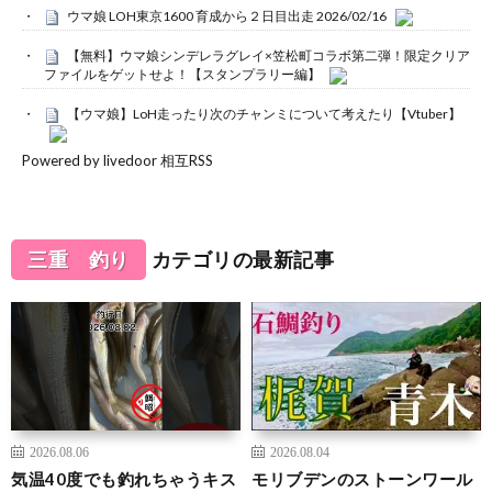
ウマ娘 LOH東京1600 育成から２日目出走 2026/02/16
【無料】ウマ娘シンデレラグレイ×笠松町コラボ第二弾！限定クリア
ファイルをゲットせよ！【スタンプラリー編】
【ウマ娘】LoH走ったり次のチャンミについて考えたり【Vtuber】
Powered by livedoor 相互RSS
三重 釣り
カテゴリの最新記事
2026.08.06
2026.08.04
気温40度でも釣れちゃうキス
モリブデンのストーンワール