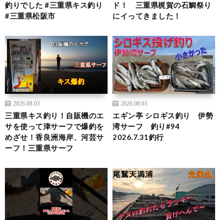
釣りでした #三重県キス釣り
ド！ 三重県梶賀の石鯛祭り
#三重県松阪市
にイってきました！
2026.08.03
2026.08.03
三重県キス釣り！自販機のエ
エギン亭 シロギス釣り 伊勢
サを使って津サーフで爆釣を
湾サーフ 釣り#94
めざせ！香良洲海岸、河芸サ
2026.7.31釣行
ーフ！三重県サーフ