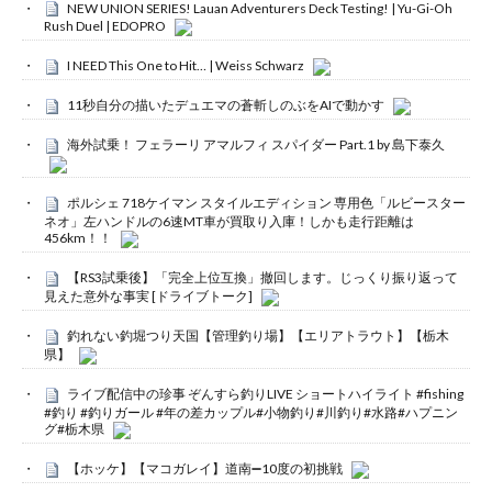
NEW UNION SERIES! Lauan Adventurers Deck Testing! | Yu-Gi-Oh
Rush Duel | EDOPRO
I NEED This One to Hit… | Weiss Schwarz
11秒自分の描いたデュエマの蒼斬しのぶをAIで動かす
海外試乗！ フェラーリ アマルフィ スパイダー Part.1 by 島下泰久
ポルシェ 718ケイマン スタイルエディション 専用色「ルビースター
ネオ」左ハンドルの6速MT車が買取り入庫！しかも走行距離は
456km！！
【RS3試乗後】「完全上位互換」撤回します。じっくり振り返って
見えた意外な事実 [ドライブトーク]
釣れない釣堀つり天国【管理釣り場】【エリアトラウト】【栃木
県】
ライブ配信中の珍事 ぞんすら釣りLIVE ショートハイライト #fishing
#釣り #釣りガール #年の差カップル#小物釣り#川釣り#水路#ハプニン
グ#栃木県
【ホッケ】【マコガレイ】道南➖10度の初挑戦