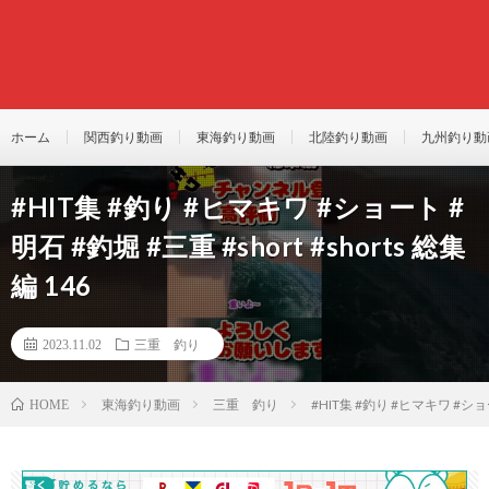
ホーム
関西釣り動画
東海釣り動画
北陸釣り動画
九州釣り動
#HIT集 #釣り #ヒマキワ #ショート #
明石 #釣堀 #三重 #short #shorts 総集
編 146
2023.11.02
三重 釣り
東海釣り動画
三重 釣り
#HIT集 #釣り #ヒマキワ #ショート
HOME