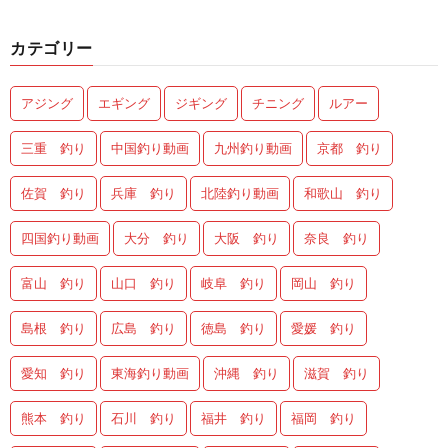
カテゴリー
アジング
エギング
ジギング
チニング
ルアー
三重 釣り
中国釣り動画
九州釣り動画
京都 釣り
佐賀 釣り
兵庫 釣り
北陸釣り動画
和歌山 釣り
四国釣り動画
大分 釣り
大阪 釣り
奈良 釣り
富山 釣り
山口 釣り
岐阜 釣り
岡山 釣り
島根 釣り
広島 釣り
徳島 釣り
愛媛 釣り
愛知 釣り
東海釣り動画
沖縄 釣り
滋賀 釣り
熊本 釣り
石川 釣り
福井 釣り
福岡 釣り