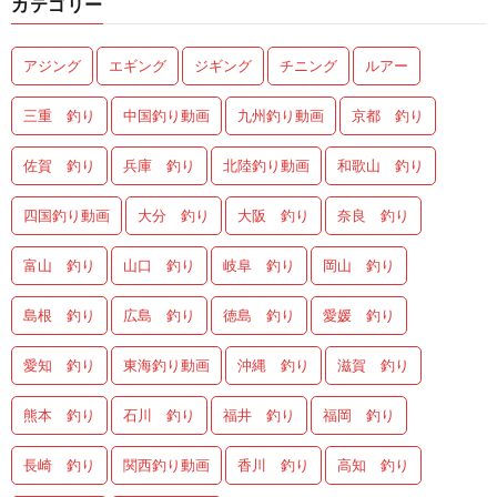
カテゴリー
アジング
エギング
ジギング
チニング
ルアー
三重 釣り
中国釣り動画
九州釣り動画
京都 釣り
佐賀 釣り
兵庫 釣り
北陸釣り動画
和歌山 釣り
四国釣り動画
大分 釣り
大阪 釣り
奈良 釣り
富山 釣り
山口 釣り
岐阜 釣り
岡山 釣り
島根 釣り
広島 釣り
徳島 釣り
愛媛 釣り
愛知 釣り
東海釣り動画
沖縄 釣り
滋賀 釣り
熊本 釣り
石川 釣り
福井 釣り
福岡 釣り
長崎 釣り
関西釣り動画
香川 釣り
高知 釣り