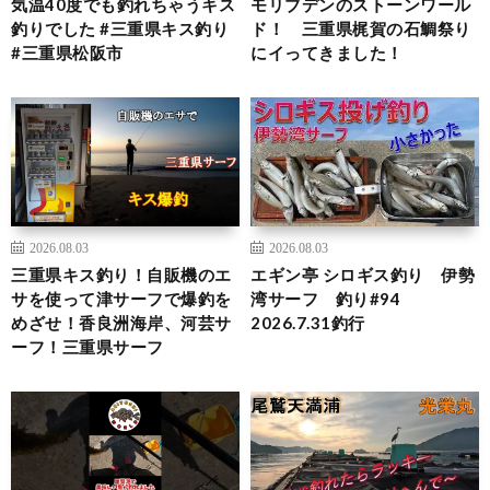
気温40度でも釣れちゃうキス
モリブデンのストーンワール
釣りでした #三重県キス釣り
ド！ 三重県梶賀の石鯛祭り
#三重県松阪市
にイってきました！
2026.08.03
2026.08.03
三重県キス釣り！自販機のエ
エギン亭 シロギス釣り 伊勢
サを使って津サーフで爆釣を
湾サーフ 釣り#94
めざせ！香良洲海岸、河芸サ
2026.7.31釣行
ーフ！三重県サーフ