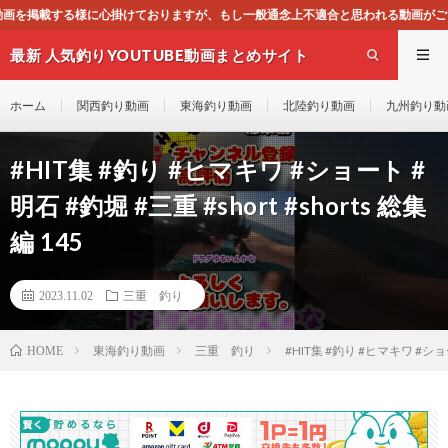
すが、もし一般通念上不適合と思われる動画がございましたら、下記お問合せよりご
最新 人気釣りYOUTUBE動画まとめサイト
WEST
ホーム
関西釣り動画
東海釣り動画
北陸釣り動画
九州釣り動
#HIT集 #釣り #ヒマキワ #ショート #
明石 #釣堀 #三重 #short #shorts 総集
編 145
2023.11.02
三重 釣り
東海釣り動画
三重 釣り
#HIT集 #釣り #ヒマキワ #ショート
HOME