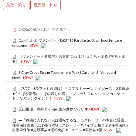
鳥取 釣り
鹿児島 釣り
1420gの娘がくれた“生きる力”。
CardFight!! ヴァンガードDZBT16 Parallactic Dawn booster case
unboxing
NEW!
【ヴァンガード参加型】お盆前にね【#りょくちゃまる #生ちゃま
る】
NEW!
3 Cray Cross Epic in Tournament Pack | Cardfight!! Vanguard
News
NEW!
【7/27～8/2ファミ通週販】「スプラトゥーン レイダース」2週連続
1位！ほか新作に「ほの暮しの庭」「ブルーリフレクション カルテッ
ト」などランクイン！！
NEW!
元山飛優←意外と守備範囲が微妙だった件
NEW!
🚗「保険に入れない人は運転するな」カズレーザーの本音に賛否…
任意保険義務化は必要？😳#カズレーザー #メイプル超合金 #任意保険 #
自動車保険 #交通事故 #運転免許 #ニュース #車社会 #話
NEW!