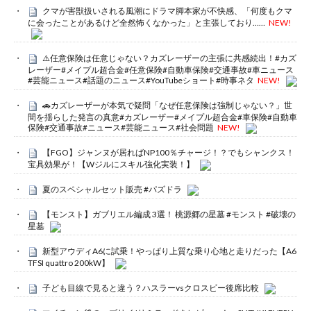
クマが害獣扱いされる風潮にドラマ脚本家が不快感、「何度もクマ
に会ったことがあるけど全然怖くなかった」と主張しており……
NEW!
⚠️任意保険は任意じゃない？カズレーザーの主張に共感続出！#カズ
レーザー#メイプル超合金#任意保険#自動車保険#交通事故#車ニュース
#芸能ニュース#話題のニュース#YouTubeショート#時事ネタ
NEW!
🚗カズレーザーが本気で疑問「なぜ任意保険は強制じゃない？」世
間を揺らした発言の真意#カズレーザー#メイプル超合金#車保険#自動車
保険#交通事故#ニュース#芸能ニュース#社会問題
NEW!
【FGO】ジャンヌが居ればNP100％チャージ！？でもシャンクス！
宝具効果が！【Wジルにスキル強化実装！】
夏のスペシャルセット販売 #パズドラ
【モンスト】ガブリエル編成 3選！ 桃源郷の星墓 #モンスト #破壊の
星墓
新型アウディA6に試乗！やっぱり上質な乗り心地と走りだった【A6
TFSI quattro 200kW】
子ども目線で見ると違う？ハスラーvsクロスビー後席比較