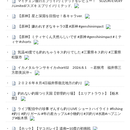
マイチェン後のエブリイJリミテッドをレビュー！ SUZUKI EVERY
J Limited/スズキ エブリイ Jリミテッド,
【原神】星と深淵を目指せ！各キャラver.
【原神】嫌われすぎなキャラ3選 #原神 #genshinimpact
【原神】ミティヤくん天然らしいです #原神 #genshinimpact #ミテ
ィヤ #shorts
気温40度でも釣れちゃうキス釣りでした #三重県キス釣り #三重県
松阪市
イカメタル ケンサキイカshort02 2026.8.1 ～若狭湾 福井県三
方郡美浜沖～
２０２６年８月4日福井県嶺北地方の釣り
釣れない釣堀つり天国【管理釣り場】【エリアトラウト】【栃木
県】
ライブ配信中の珍事 ぞんすら釣りLIVE ショートハイライト #fishing
#釣り #釣りガール #年の差カップル#小物釣り#川釣り#水路#ハプニン
グ#栃木県
【ホッケ】【マコガレイ】道南➖10度の初挑戦