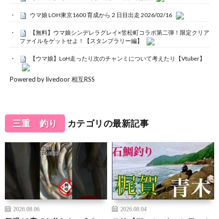
ウマ娘 LOH東京1600 育成から２日目出走 2026/02/16
【無料】ウマ娘シンデレラグレイ×笠松町コラボ第二弾！限定クリア
ファイルをゲットせよ！【スタンプラリー編】
【ウマ娘】LoH走ったり次のチャンミについて考えたり【Vtuber】
Powered by livedoor 相互RSS
三重 釣り
カテゴリの最新記事
2026.08.06
2026.08.04