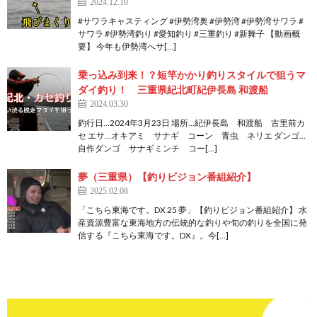
2024.12.10
#サワラキャスティング #伊勢湾奥 #伊勢湾 #伊勢湾サワラ #
サワラ #伊勢湾釣り #愛知釣り #三重釣り #新舞子 【動画概
要】 今年も伊勢湾へサ[…]
乗っ込み到来！？短竿かかり釣りスタイルで狙うマ
ダイ釣り！ 三重県紀北町紀伊長島 和渡船
2024.03.30
釣行日…2024年3月23日 場所…紀伊長島 和渡船 古里前カ
セ エサ…オキアミ サナギ コーン 青虫 ネリエ ダンゴ…
自作ダンゴ サナギミンチ コー[…]
夢（三重県）【釣りビジョン番組紹介】
2025.02.08
「こちら東海です。DX 25 夢」【釣りビジョン番組紹介】 水
産資源豊富な東海地方の伝統的な釣りや旬の釣りを全国に発
信する『こちら東海です。DX』。今[…]