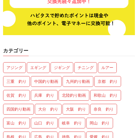
カテゴリー
アジング
エギング
ジギング
チニング
ルアー
三重 釣り
中国釣り動画
九州釣り動画
京都 釣り
佐賀 釣り
兵庫 釣り
北陸釣り動画
和歌山 釣り
四国釣り動画
大分 釣り
大阪 釣り
奈良 釣り
富山 釣り
山口 釣り
岐阜 釣り
岡山 釣り
島根 釣り
広島 釣り
徳島 釣り
愛媛 釣り