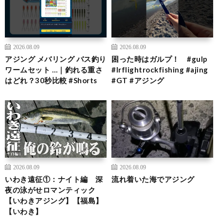
2026.08.09
2026.08.09
アジング メバリング バス釣り
困った時はガルプ！ #gulp
ワームセット …｜釣れる重さ
#lrflightrockfishing #ajing
はどれ？30秒比較 #Shorts
#GT #アジング
2026.08.09
2026.08.09
いわき遠征①：ナイト編 深
流れ着いた海でアジング
夜の泳がせロマンティック
【いわきアジング】【福島】
【いわき】