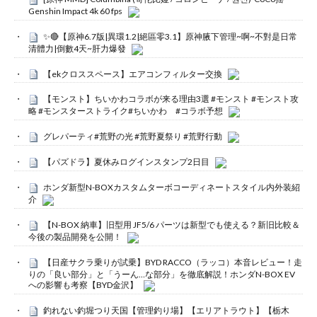
Genshin Impact 4k 60 fps
✨🔴【原神6.7版|異環1.2|絕區零3.1】原神腋下管理~啊~不對是日常
清體力|倒數4天~肝力爆發
【ekクロススペース】エアコンフィルター交換
【モンスト】ちいかわコラボが来る理由3選 #モンスト #モンスト攻
略 #モンスターストライク#ちいかわ #コラボ予想
グレパーティ#荒野の光 #荒野夏祭り #荒野行動
【パズドラ】夏休みログインスタンプ2日目
ホンダ新型N-BOXカスタムターボコーディネートスタイル内外装紹
介
【N-BOX 納車】旧型用 JF5/6 パーツは新型でも使える？新旧比較＆
今後の製品開発を公開！
【日産サクラ乗りが試乗】BYD RACCO（ラッコ）本音レビュー！走
りの「良い部分」と「うーん…な部分」を徹底解説！ホンダN-BOX EV
への影響も考察【BYD金沢】
釣れない釣堀つり天国【管理釣り場】【エリアトラウト】【栃木