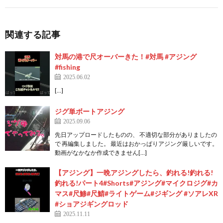
関連する記事
対馬の港で尺オーバーきた！#対馬 #アジング
#fishing
2025.06.02
[…]
ジグ単ボートアジング
2025.09.06
先日アップロードしたものの、 不適切な部分がありましたの
で 再編集しました。 最近はおかっぱりアジング厳しいです。
動画がなかなか作成できません[…]
【アジング】一晩アジングしたら、釣れる!釣れる!
釣れる!パート4#Shorts#アジング#マイクロジグ#カ
マス#尺鯵#尺鯖#ライトゲーム#ジギング #ソアレXR
#ショアジギングロッド
2025.11.11