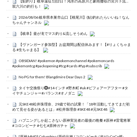
【鮎釣り】岐阜遠征1泊2日！渇水の高原川と豪雨撤収の宮川下流…
双六川の釣行も！
2026/08/06 岐阜県本巣市山口【根尾川】(鮎)釣れたらいいね！なん
ちゃんチャンネル
【岐阜】釜が滝でマス釣り&流しそうめん
【ヴァンガード参加型】お盆期間は配信休みます！【#りょくちゃま
る #生ちゃまる】
OBSIDIAN! #pokemon #pokemonchannel #pokemoncards
#pokemontcg #packopening #tcg #cards #fyp #subscrib
No PG for them! Blangdmire Dear Days 2
タイヤ交換祭り🛞#14インチ #野木町 #uk #ビフォアーアフター #タ
イヤチェンジャー#バランス#オノダニ
元SKE48松井珠理奈、29歳で初の試乗！「18年活動してきてまだ初
めて見せる姿があるとは」#松井珠理奈 #SKE48 #元SKE48
ハプニングしか起こさない原神実況者の最後の晩餐 #原神 #雷電将軍
#コロンビーナ #七七 #原神ガチャ
[原神 MMD] Columbina (哥伦比娅 / コロンビーナ / 원신)-CoCo摇-