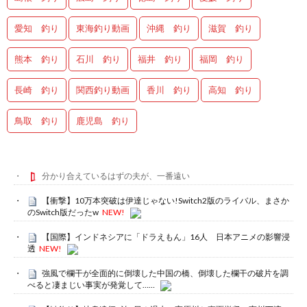
愛知 釣り
東海釣り動画
沖縄 釣り
滋賀 釣り
熊本 釣り
石川 釣り
福井 釣り
福岡 釣り
長崎 釣り
関西釣り動画
香川 釣り
高知 釣り
鳥取 釣り
鹿児島 釣り
分かり合えているはずの夫が、一番遠い
【衝撃】10万本突破は伊達じゃない!Switch2版のライバル、まさか
のSwitch版だったw
NEW!
【国際】インドネシアに「ドラえもん」16人 日本アニメの影響浸
透
NEW!
強風で欄干が全面的に倒壊した中国の橋、倒壊した欄干の破片を調
べると凄まじい事実が発覚して……