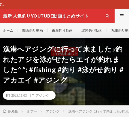
このサイトはオススメのYO
最新 人気釣りYOUTUBE動画まとめサイト
WEST
ホーム
関西釣り動画
東海釣り動画
北陸釣り動画
九州釣り動
漁港へアジングに行って来ました♪釣
れたアジを泳がせたらエイが釣れま
した^^; #fishing #釣り #泳がせ釣り #
アカエイ #アジング
2023.11.03
アジング
ルアー
アジング
漁港へアジングに行って来ました♪釣れたアジ
HOME