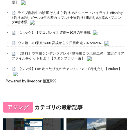
県】
ライブ配信中の珍事 ぞんすら釣りLIVE ショートハイライト #fishing
#釣り #釣りガール #年の差カップル#小物釣り#川釣り#水路#ハプニン
グ#栃木県
【ホッケ】【マコガレイ】道南➖10度の初挑戦
ウマ娘 LOH東京1600 育成から２日目出走 2026/02/16
【無料】ウマ娘シンデレラグレイ×笠松町コラボ第二弾！限定クリア
ファイルをゲットせよ！【スタンプラリー編】
【ウマ娘】LoH走ったり次のチャンミについて考えたり【Vtuber】
Powered by livedoor 相互RSS
アジング
カテゴリの最新記事