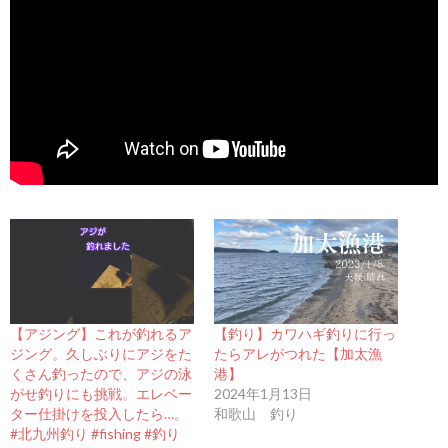
【アジング】これが釣れるア
【釣り】カワハギ釣りに行っ
ジング。久しぶりにアジをた
たらアレがつれた【加太漁
くさん釣ったので、アジの泳
港】
がせ釣りにも挑戦。エレベー
2024年1月13日
ター仕掛けを投入したら…。
和歌山 釣り
#北九州釣り #fishing #釣り