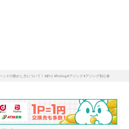
ドの動かし方について！ #釣り #fishing #アジング #アジング初心者