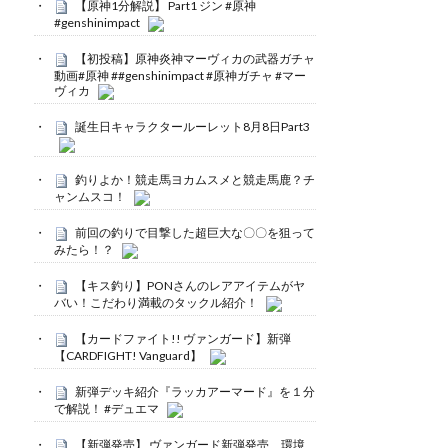
【原神1分解説】 Part1 ジン #原神
#genshinimpact
【初投稿】原神炎神マーヴィカの武器ガチャ
動画#原神 ##genshinimpact #原神ガチャ #マー
ヴィカ
誕生日キャラクタールーレット8月8日Part3
釣りよか！競走馬ヨカムスメと競走馬鹿？チ
ャンムスコ！
前回の釣りで目撃した超巨大な〇〇を狙って
みたら！？
【キス釣り】PONさんのレアアイテムがヤ
バい！こだわり満載のタックル紹介！
【カードファイト!! ヴァンガード】新弾
【CARDFIGHT! Vanguard】
新弾デッキ紹介『ラッカアーマード』を１分
で解説！ #デュエマ
【新弾発売】 ヴァンガード新弾発売 環境