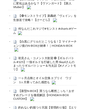
に変化はあるかな？【ヴァンガード】【新人
Vtuber】
【🔴モンストライブ】新轟絶『ヴェイン』を
生放送で攻略！【けーどら】
何なんだこれマジで#モンスト #shorts #ゲー
ム
【白黒にグリルだとこうなる！】マイナーチ
ェンジ後のN-BOXが納車！｜HONDA N-BOX
初見さん・コメント大歓迎 🔴【ギルドバト
ル #125】一強ギルドを打破した男 Slaydさんの
まったりギルバトショー＆与太話【#メメントモ
リ】
一ヶ月点検とオイル交換 エブリイ ワゴ
ン 1ヶ月乗ってみた感想も
【新型N-BOX】買うなら断然こっち！おす
すめグレードを徹底解説【HONDA N-BOX
CUSTOM】
釣れない釣堀つり天国【管理釣り場】【エリ