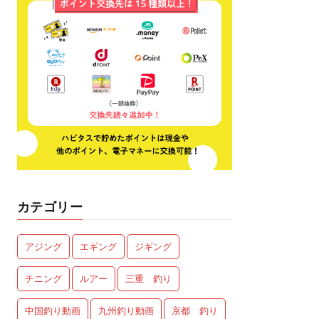
カテゴリー
アジング
エギング
ジギング
チニング
ルアー
三重 釣り
中国釣り動画
九州釣り動画
京都 釣り