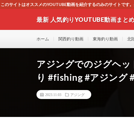
このサイトはオススメのYOUTUBE動画を紹介するのみのサイトで
いましたら、下記お問合せよりご連絡
最新 人気釣りYOUTUBE動画まとめ
最新人気釣りYOUTUB動画 釣りマニア必見！！初心
す！！
ホーム
関西釣り動画
東海釣り動画
北
アジングでのジグヘッ
り #fishing #アジ
2023.11.03
アジング