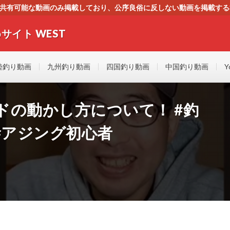
す。共有可能な動画のみ掲載しており、公序良俗に反しない動画を掲載す
ください。即刻対処させて頂きます。なお、同サイトはGoogleアド
サイト WEST
者にもやさしい！！釣りに関するあらゆるYOUTUBE動画をまとめたサイトで
陸釣り動画
九州釣り動画
四国釣り動画
中国釣り動画
Y
ドの動かし方について！ #釣
ング #アジング初心者