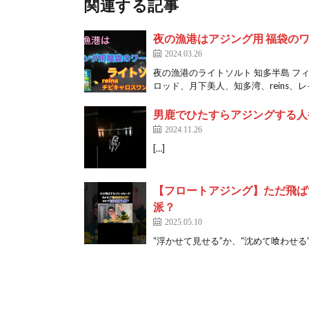
関連する記事
夜の漁港はアジング用 福袋のワ
2024.03.26
夜の漁港のライトソルト 知多半島 
ロッド、月下美人、知多湾、reins、レ
男鹿でひたすらアジングする人
2024.11.26
[…]
【フロートアジング】ただ飛ば
派？
2025.05.10
“浮かせて見せる”か、“沈めて喰わせる”か。