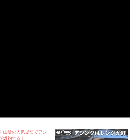
】山陰の人気堤防でアジ
が爆釣する！