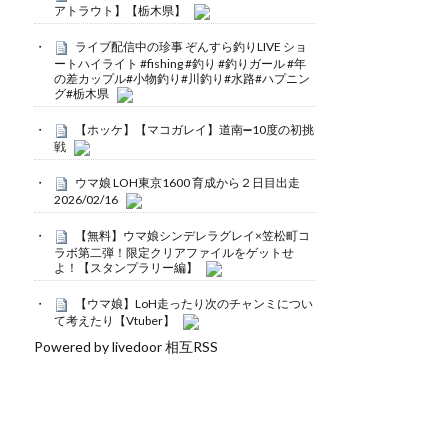
アトラウト】【栃木県】
ライブ配信中の珍事 ぞんすら釣りLIVE ショ
ートハイライト #fishing #釣り #釣りガール #年
の差カップル#小物釣り#川釣り#水路#ハプニン
グ#栃木県
【ホッケ】【マコガレイ】道南➖10度の初挑
戦
ウマ娘 LOH東京1600 育成から２日目出走
2026/02/16
【無料】ウマ娘シンデレラグレイ×笠松町コ
ラボ第二弾！限定クリアファイルをゲットせ
よ！【スタンプラリー編】
【ウマ娘】LoH走ったり次のチャンミについ
て考えたり【Vtuber】
Powered by livedoor 相互RSS