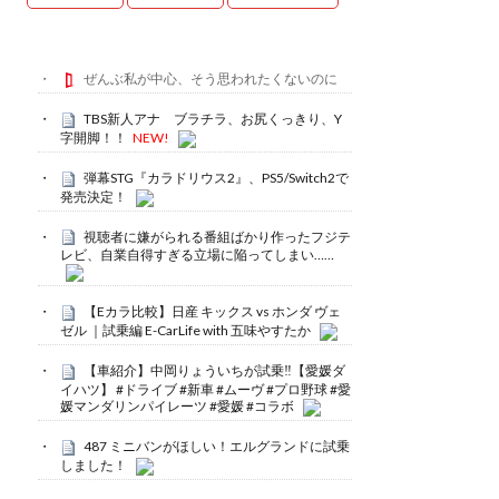
ぜんぶ私が中心、そう思われたくないのに
TBS新人アナ ブラチラ、お尻くっきり、Y
字開脚！！
NEW!
弾幕STG『カラドリウス2』、PS5/Switch2で
発売決定！
視聴者に嫌がられる番組ばかり作ったフジテ
レビ、自業自得すぎる立場に陥ってしまい……
【Eカラ比較】日産 キックス vs ホンダ ヴェ
ゼル ｜試乗編 E-CarLife with 五味やすたか
【車紹介】中岡りょういちが試乗‼️【愛媛ダ
イハツ】 #ドライブ #新車 #ムーヴ #プロ野球 #愛
媛マンダリンパイレーツ #愛媛 #コラボ
487 ミニバンがほしい！エルグランドに試乗
しました！