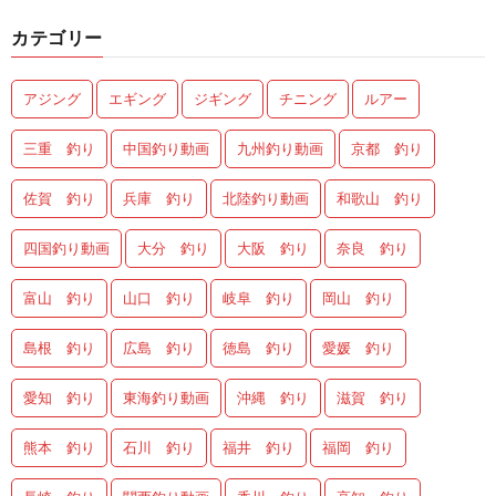
カテゴリー
アジング
エギング
ジギング
チニング
ルアー
三重 釣り
中国釣り動画
九州釣り動画
京都 釣り
佐賀 釣り
兵庫 釣り
北陸釣り動画
和歌山 釣り
四国釣り動画
大分 釣り
大阪 釣り
奈良 釣り
富山 釣り
山口 釣り
岐阜 釣り
岡山 釣り
島根 釣り
広島 釣り
徳島 釣り
愛媛 釣り
愛知 釣り
東海釣り動画
沖縄 釣り
滋賀 釣り
熊本 釣り
石川 釣り
福井 釣り
福岡 釣り