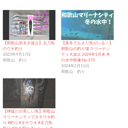
【和歌山加太大波止】太刀魚
【真冬でもまだ魚がいる！】
のウキ釣り
和歌山の釣り場 マリーナシ
2023年9月17日
ティ大波止 2024年1月末 冬
和歌山 釣り
の水中映像 No.373
2024年2月11日
和歌山 釣り
【獰猛だが美しい魚】和歌山
マリーナシティでタチウオ釣
り #釣り #タチウオ #太刀魚