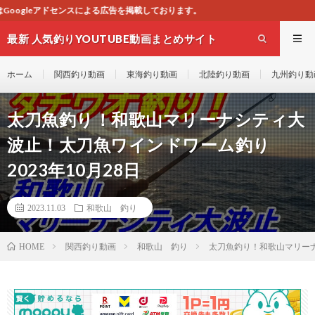
を掲載しております。
最新 人気釣りYOUTUBE動画まとめサイト
WEST
ホーム
関西釣り動画
東海釣り動画
北陸釣り動画
九州釣り動
太刀魚釣り！和歌山マリーナシティ大
波止！太刀魚ワインドワーム釣り
2023年10月28日
2023.11.03
和歌山 釣り
関西釣り動画
和歌山 釣り
太刀魚釣り！和歌山マリーナ
HOME