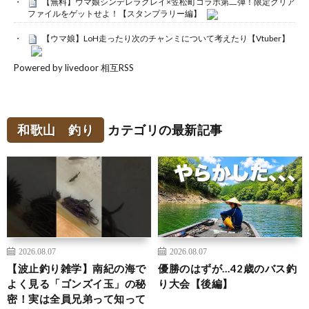
【無料】ウマ娘シンデレラグレイ×笠松町コラボ第二弾！限定クリア
ファイルをゲットせよ！【スタンプラリー編】
【ウマ娘】LoH走ったり次のチャンミについて考えたり【Vtuber】
Powered by livedoor 相互RSS
和歌山 釣り
カテゴリの最新記事
2026.08.07
2026.08.07
【波止釣り雑学】南紀の海で
優勝のはずが…42歳のバス釣
よく見る「ゴンズイ玉」の秘
り大会【後編】
密！実は全員兄弟って知って