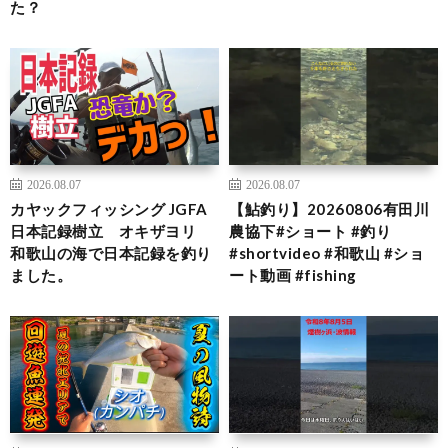
た？
2026.08.07
2026.08.07
カヤックフィッシング JGFA
【鮎釣り】20260806有田川
日本記録樹立 オキザヨリ
農協下#ショート #釣り
和歌山の海で日本記録を釣り
#shortvideo #和歌山 #ショ
ました。
ート動画 #fishing