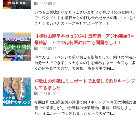
2025.09.02
いつもご視聴ありがとうございます ２か月ぶりのカセ釣り、
ワクワクドキドキ 前日からの打ち合わせが水の泡、いつもの
ごとくタカさんのペースを乱す ぶーです[…]
【和歌山県串本カセ2024】浅海奥 アジ釣開始‼＝
最終話 ～アジは何匹釣れても問題なし！！
2024.05.15
串本カセ、リベンジと張り切るも依然として、釣りの準備が
自分一人でできず、タカさんの手を煩わすぶー。今回も、多
くの魚を見て大喜び、大興奮。 魚を素手で触[…]
和歌山の沖磯にミニボートで上陸して釣りキャンプ
してきました
2024.01.02
今回は和歌山県某所の沖磯で釣りキャンプ ※今回の沖磯に渡
船での瀬渡しがないか管轄の漁業組合に事前に確認しまし
た。 ミニボートで上陸しましたが一言大変で[…]