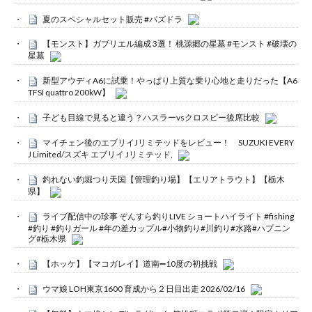
夏のスペシャルセット販売 #パズドラ
【モンスト】ガブリエル編成 3選！ 桃源郷の星墓 #モンスト #破壊の
星墓
新型アウディA6に試乗！やっぱり上質な乗り心地と走りだった【A6
TFSI quattro 200kW】
子ども目線で見ると違う？ハスラーvsクロスビー後席比較
マイチェン後のエブリイJリミテッドをレビュー！ SUZUKI EVERY
J Limited/スズキ エブリイ Jリミテッド,
釣れない釣堀つり天国【管理釣り場】【エリアトラウト】【栃木
県】
ライブ配信中の珍事 ぞんすら釣りLIVE ショートハイライト #fishing
#釣り #釣りガール #年の差カップル#小物釣り#川釣り#水路#ハプニン
グ#栃木県
【ホッケ】【マコガレイ】道南➖10度の初挑戦
ウマ娘 LOH東京1600 育成から２日目出走 2026/02/16