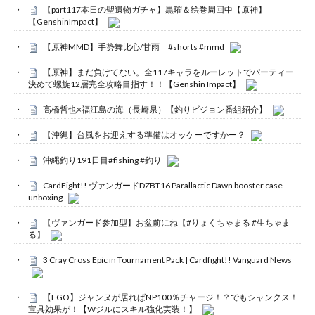
【part117本日の聖遺物ガチャ】黒曜＆絵巻周回中【原神】
【GenshinImpact】
【原神MMD】手势舞比心/甘雨 #shorts #mmd
【原神】まだ負けてない。全117キャラをルーレットでパーティー
決めて螺旋12層完全攻略目指す！！【Genshin Impact】
高橋哲也×福江島の海（長崎県）【釣りビジョン番組紹介】
【沖縄】台風をお迎えする準備はオッケーですかー？
沖縄釣り191日目#fishing #釣り
CardFight!! ヴァンガードDZBT16 Parallactic Dawn booster case
unboxing
【ヴァンガード参加型】お盆前にね【#りょくちゃまる #生ちゃま
る】
3 Cray Cross Epic in Tournament Pack | Cardfight!! Vanguard News
【FGO】ジャンヌが居ればNP100％チャージ！？でもシャンクス！
宝具効果が！【Wジルにスキル強化実装！】