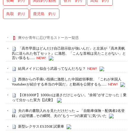
長崎 釣り
関西釣り動画
香川 釣り
高知 釣り
鳥取 釣り
鹿児島 釣り
爽やか青年に忍び寄るストーカー疑惑
「高市早苗はどんだけ自己顕示欲が強いんだ」と左派が『高木美帆
氏に送られた包丁セット』に激怒、「こんな首相は見たことがない」と
言い張るも……
NEW!
結局メイドに似合う武器ってなんだろな？
NEW!
西側からの手痛い指摘に激怒した中国総領事館、「これが米国人
Youtuberが紹介する本当の中国だ」と動画を公開するも……
NEW!
【CB1000F】1000ccは速さだけじゃない。“余裕”がすごかった｜乗
って分かった実力【試乗】
夫の車の書類入れを見ただけだった → 「自動車保険・配偶者2名登
録」の証明書…その瞬間、夫の“もう一つの家庭”に気づいた
新型レクサス ES 350E 試乗車