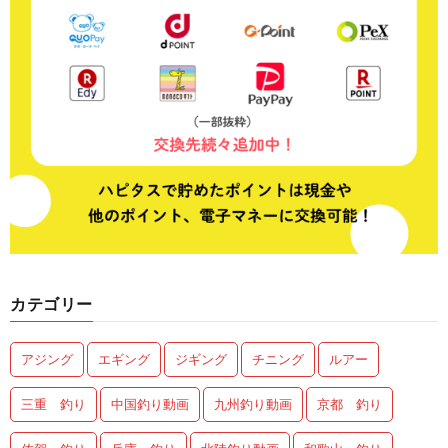
カテゴリー
アジング
エギング
ジギング
チニング
ルアー
三重 釣り
中国釣り動画
九州釣り動画
京都 釣り