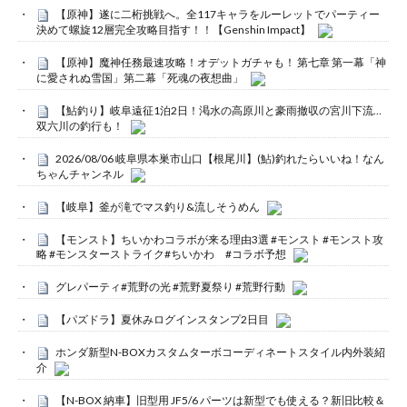
【原神】遂に二桁挑戦へ。全117キャラをルーレットでパーティー
決めて螺旋12層完全攻略目指す！！【Genshin Impact】
【原神】魔神任務最速攻略！オデットガチャも！ 第七章 第一幕「神
に愛されぬ雪国」第二幕「死魂の夜想曲」
【鮎釣り】岐阜遠征1泊2日！渇水の高原川と豪雨撤収の宮川下流…
双六川の釣行も！
2026/08/06 岐阜県本巣市山口【根尾川】(鮎)釣れたらいいね！なん
ちゃんチャンネル
【岐阜】釜が滝でマス釣り&流しそうめん
【モンスト】ちいかわコラボが来る理由3選 #モンスト #モンスト攻
略 #モンスターストライク#ちいかわ #コラボ予想
グレパーティ#荒野の光 #荒野夏祭り #荒野行動
【パズドラ】夏休みログインスタンプ2日目
ホンダ新型N-BOXカスタムターボコーディネートスタイル内外装紹
介
【N-BOX 納車】旧型用 JF5/6 パーツは新型でも使える？新旧比較＆