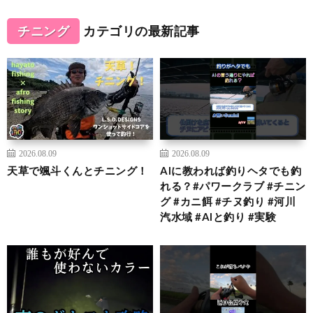
チニング
カテゴリの最新記事
2026.08.09
2026.08.09
天草で颯斗くんとチニング！
AIに教われば釣りヘタでも釣
れる？#パワークラブ #チニン
グ #カニ餌 #チヌ釣り #河川
汽水域 #AIと釣り #実験