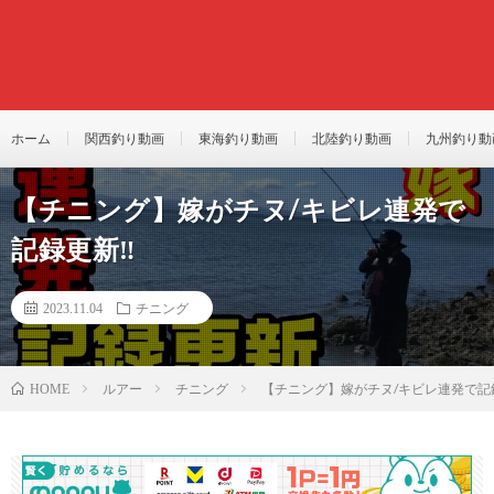
ホーム
関西釣り動画
東海釣り動画
北陸釣り動画
九州釣り動
【チニング】嫁がチヌ/キビレ連発で
記録更新‼︎
2023.11.04
チニング
ルアー
チニング
【チニング】嫁がチヌ/キビレ連発で記録
HOME