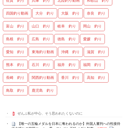
佐賀 釣り
兵庫 釣り
北陸釣り動画
和歌山 釣り
四国釣り動画
大分 釣り
大阪 釣り
奈良 釣り
富山 釣り
山口 釣り
岐阜 釣り
岡山 釣り
島根 釣り
広島 釣り
徳島 釣り
愛媛 釣り
愛知 釣り
東海釣り動画
沖縄 釣り
滋賀 釣り
熊本 釣り
石川 釣り
福井 釣り
福岡 釣り
長崎 釣り
関西釣り動画
香川 釣り
高知 釣り
鳥取 釣り
鹿児島 釣り
ぜんぶ私が中心、そう思われたくないのに
【唯一の五輪メダルを日本に奪われるのか】外国人審判への性接待