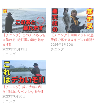
【チニング】このチヌめっち
【チニング】雨風アラレの悪
ゃ暴れる‼︎絶好調の嫁が魅せ
天候で寒チヌ＆キビレ○連発‼︎
ます‼︎
2024年3月30日
2023年11月11日
チニング
チニング
【チニング】嫁に大物の引
き‼︎前回のリベンジなるか!?
2023年9月30日
チニング