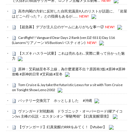
で大揺れの韓国サッカー界、ロンドン五輪メダル剝奪…
NEW!
高市内閣の方針に反対した自民党議員9人のリストが話題に、「岩屋
はどこへ行った？」との指摘もあるが……
NEW!
【超急募】デブが主人公のゲームにありがちな事〰🥵
NEW!
Cardfight!! Vanguard Dear Days 2 Rank (ver.DZ-SS11) Day 116
(Lianorn/リアノーン VS Bastion/バスティオン)
NEW!
【スズキ ハスラー試乗】これは売れるわ…実際に乗って分かった魅
力
原神：艾莉絲至冬不上線，為什麼遲遲不出？原因有3點 #原神 #原神
攻略 #原神的日常 #艾莉絲 #至冬
Tom Cruise & Jay take the futuristic Lexus for a sit with Tom Cruise
on Tonight Show Leno 2002
バッテリー交換完了 ホッとしました #沖縄
ヴァンガード対戦動画 ドラゴニック・オーバーロード(櫂アイコ
ン)vs 主峰の伝説・エスタシオン “華馳弩樹” 【幻真覚醒環境】
【ヴァンガード】幻真覚醒のRRRをみてく！【Vtuber】