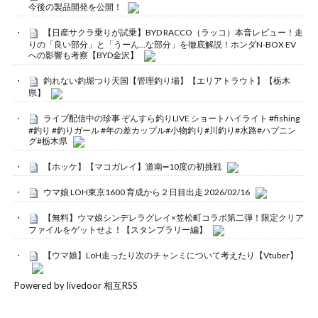
今後の製品開発を公開！
【日産サクラ乗りが試乗】BYD RACCO（ラッコ）本音レビュー！走
りの「良い部分」と「うーん…な部分」を徹底解説！ホンダN-BOX EV
への影響も考察【BYD金沢】
釣れない釣堀つり天国【管理釣り場】【エリアトラウト】【栃木
県】
ライブ配信中の珍事 ぞんすら釣りLIVE ショートハイライト #fishing
#釣り #釣りガール #年の差カップル#小物釣り#川釣り#水路#ハプニン
グ#栃木県
【ホッケ】【マコガレイ】道南➖10度の初挑戦
ウマ娘 LOH東京1600 育成から２日目出走 2026/02/16
【無料】ウマ娘シンデレラグレイ×笠松町コラボ第二弾！限定クリア
ファイルをゲットせよ！【スタンプラリー編】
【ウマ娘】LoH走ったり次のチャンミについて考えたり【Vtuber】
Powered by livedoor 相互RSS