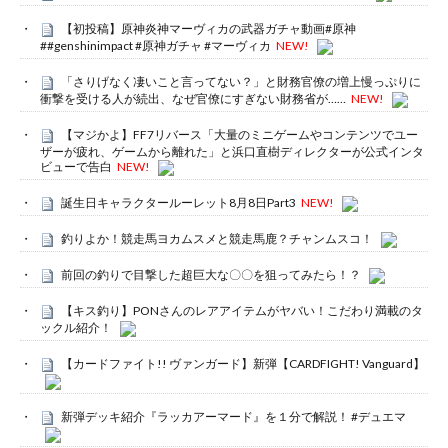
【初投稿】原神炎神マーヴィカの武器ガチャ動画#原神
##genshinimpact #原神ガチャ #マーヴィカ
NEW!
「さりげなく凄いこと言ってない？」と財務官僚の増上慢っぷりに
衝撃を受ける人が続出、なぜ官僚にすぎない財務省が……
NEW!
【マジかよ】FF7リバース「大量のミニゲームやコンテンツでユー
ザーが疲れ、ゲームから離れた」と浜口直樹ディレクターが公式インタ
ビューで告白
NEW!
誕生日キャラクタールーレット8月8日Part3
NEW!
釣りよか！競走馬ヨカムスメと競走馬鹿？チャンムスコ！
前回の釣りで目撃した超巨大な〇〇を狙ってみたら！？
【キス釣り】PONさんのレアアイテムがヤバい！こだわり満載のタ
ックル紹介！
【カードファイト!! ヴァンガード】新弾【CARDFIGHT! Vanguard】
新弾デッキ紹介『ラッカアーマード』を１分で解説！ #デュエマ