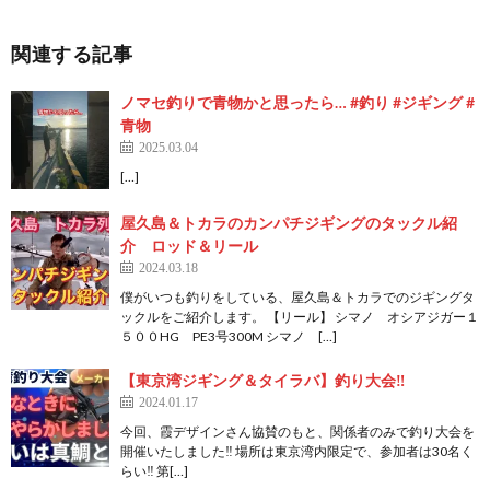
関連する記事
ノマセ釣りで青物かと思ったら… #釣り #ジギング #
青物
2025.03.04
[…]
屋久島＆トカラのカンパチジギングのタックル紹
介 ロッド＆リール
2024.03.18
僕がいつも釣りをしている、屋久島＆トカラでのジギングタ
ックルをご紹介します。 【リール】 シマノ オシアジガー１
５００HG PE3号300M シマノ […]
【東京湾ジギング＆タイラバ】釣り大会‼
2024.01.17
今回、霞デザインさん協賛のもと、関係者のみで釣り大会を
開催いたしました‼ 場所は東京湾内限定で、参加者は30名く
らい‼ 第[…]