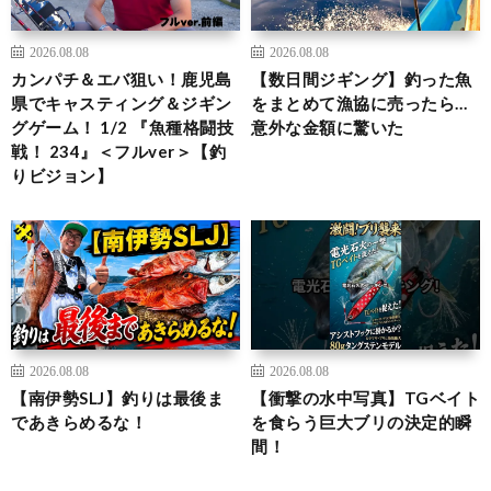
2026.08.08
2026.08.08
カンパチ＆エバ狙い！鹿児島
【数日間ジギング】釣った魚
県でキャスティング＆ジギン
をまとめて漁協に売ったら…
グゲーム！ 1/2 『魚種格闘技
意外な金額に驚いた
戦！ 234』＜フルver＞【釣
りビジョン】
2026.08.08
2026.08.08
【南伊勢SLJ】釣りは最後ま
【衝撃の水中写真】TGベイト
であきらめるな！
を食らう巨大ブリの決定的瞬
間！