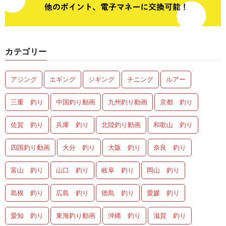
カテゴリー
アジング
エギング
ジギング
チニング
ルアー
三重 釣り
中国釣り動画
九州釣り動画
京都 釣り
佐賀 釣り
兵庫 釣り
北陸釣り動画
和歌山 釣り
四国釣り動画
大分 釣り
大阪 釣り
奈良 釣り
富山 釣り
山口 釣り
岐阜 釣り
岡山 釣り
島根 釣り
広島 釣り
徳島 釣り
愛媛 釣り
愛知 釣り
東海釣り動画
沖縄 釣り
滋賀 釣り