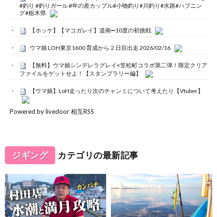
#釣り #釣りガール #年の差カップル#小物釣り#川釣り#水路#ハプニン
グ#栃木県
【ホッケ】【マコガレイ】道南➖10度の初挑戦
ウマ娘 LOH東京1600 育成から２日目出走 2026/02/16
【無料】ウマ娘シンデレラグレイ×笠松町コラボ第二弾！限定クリア
ファイルをゲットせよ！【スタンプラリー編】
【ウマ娘】LoH走ったり次のチャンミについて考えたり【Vtuber】
Powered by livedoor 相互RSS
ジギング
カテゴリの最新記事