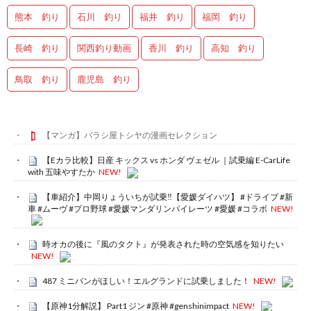
熊本 釣り
石川 釣り
福井 釣り
福岡 釣り
長崎 釣り
関西釣り動画
香川 釣り
高知 釣り
鳥取 釣り
鹿児島 釣り
【マンガ】バラシ屋トシヤの漫画セレクション
【Eカラ比較】日産 キックス vs ホンダ ヴェゼル ｜試乗編 E-CarLife
with 五味やすたか
NEW!
【車紹介】中岡りょういちが試乗‼️【愛媛ダイハツ】 #ドライブ #新
車 #ムーヴ #プロ野球 #愛媛マンダリンパイレーツ #愛媛 #コラボ
NEW!
時オカの後に『風のタクト』が発表された時の空気感を知りたい
NEW!
487 ミニバンがほしい！エルグランドに試乗しました！
NEW!
【原神1分解説】 Part1 ジン #原神 #genshinimpact
NEW!