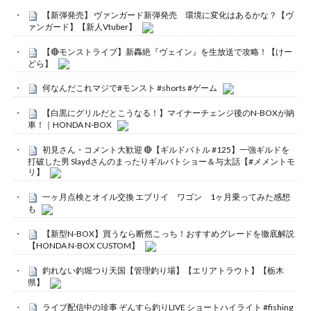
【新弾発売】 ヴァンガード新弾発売 環境に変化はあるかな？【ヴ
ァンガード】【新人Vtuber】
【🔴モンストライブ】新轟絶『ヴェイン』を生放送で攻略！【けー
どら】
何なんだこれマジで#モンスト #shorts #ゲーム
【白黒にグリルだとこうなる！】マイナーチェンジ後のN-BOXが納
車！｜HONDA N-BOX
初見さん・コメント大歓迎 🔴【ギルドバトル #125】一強ギルドを
打破した男 Slaydさんのまったりギルバトショー＆与太話【#メメントモ
リ】
一ヶ月点検とオイル交換 エブリイ ワゴン 1ヶ月乗ってみた感想
も
【新型N-BOX】買うなら断然こっち！おすすめグレードを徹底解説
【HONDA N-BOX CUSTOM】
釣れない釣堀つり天国【管理釣り場】【エリアトラウト】【栃木
県】
ライブ配信中の珍事 ぞんすら釣りLIVE ショートハイライト #fishing