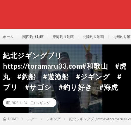
ホーム
関西釣り動画
東海釣り動画
北陸釣り動画
九州釣り動
紀北ジギングブリ
https://toramaru33.com#和歌山 #虎
丸 #釣船 #遊漁船 #ジギング #
ブリ #サゴシ #釣り好き #海虎
2023.11.04
ジギング
ルアー
ジギング
紀北ジギングブリhttps://torama
HOME