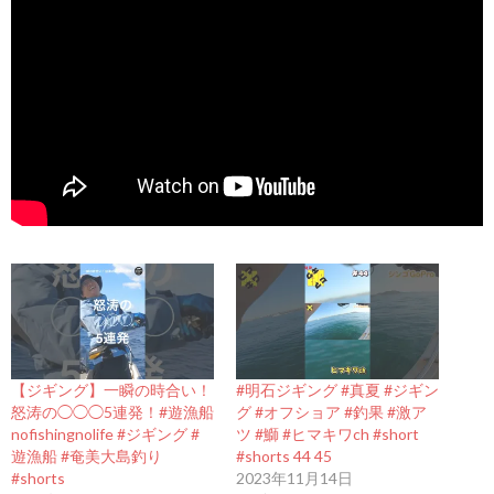
【ジギング】一瞬の時合い！
#明石ジギング #真夏 #ジギン
怒涛の◯◯◯5連発！#遊漁船
グ #オフショア #釣果 #激ア
nofishingnolife #ジギング #
ツ #鰤 #ヒマキワch #short
遊漁船 #奄美大島釣り
#shorts 44 45
#shorts
2023年11月14日