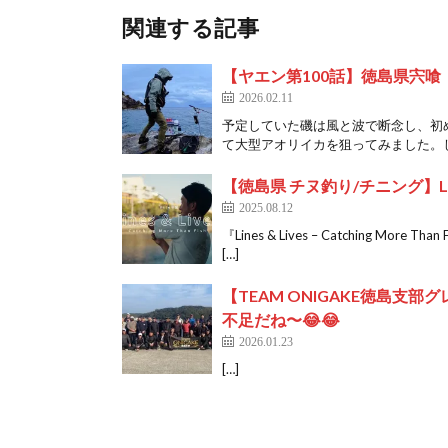
関連する記事
【ヤエン第100話】徳島県宍
2026.02.11
予定していた磯は風と波で断念し、初め
て大型アオリイカを狙ってみました。し
【徳島県 チヌ釣り/チニング】Lines & L
2025.08.12
『Lines & Lives – Catchin
[…]
【TEAM ONIGAKE徳島
不足だね〜😂😂
2026.01.23
[…]