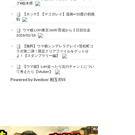
グ#栃木県
【ホッケ】【マコガレイ】道南➖10度の初挑
戦
ウマ娘 LOH東京1600 育成から２日目出走
2026/02/16
【無料】ウマ娘シンデレラグレイ×笠松町コ
ラボ第二弾！限定クリアファイルをゲットせ
よ！【スタンプラリー編】
【ウマ娘】LoH走ったり次のチャンミについ
て考えたり【Vtuber】
Powered by livedoor 相互RSS