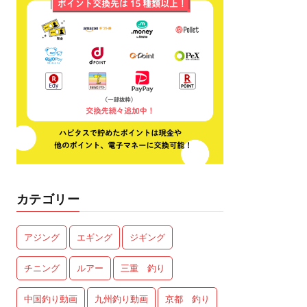
カテゴリー
アジング
エギング
ジギング
チニング
ルアー
三重 釣り
中国釣り動画
九州釣り動画
京都 釣り