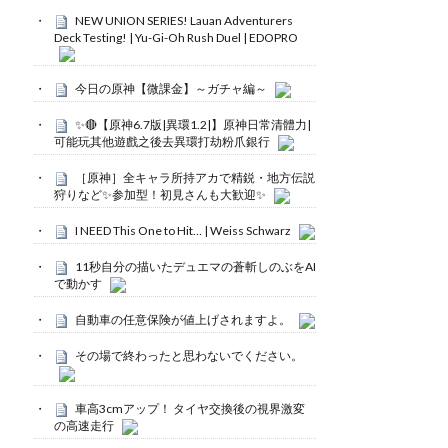
NEW UNION SERIES! Lauan Adventurers
Deck Testing! | Yu-Gi-Oh Rush Duel | EDOPRO
今日の原神【微課金】～ガチャ編～
✨🔴【原神6.7版|異環1.2|】原神日常清體力|
可能玩其他遊戲之後去異環打劫粉爪銀行
［原神］全キャラ所持アカで精鋭・地方伝説
狩りなど✨参加型！初見さんも大歓迎✨
I NEED This One to Hit… | Weiss Schwarz
11秒自分の描いたデュエマの蒼斬しのぶをAI
で動かす
自動車の任意保険が値上げされますよ。
その場で終わったと思わないでください。
車高3cmアップ！ タイヤ交換後の視界激変
の高速走行