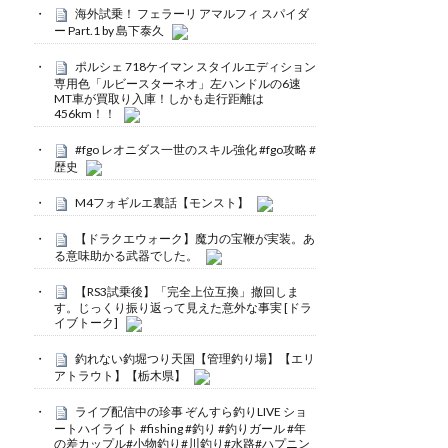
海外試乗！ フェラーリ アマルフィ スパイダ
ー Part.1 by 島下泰久
ポルシェ 718ケイマン スタイルエディション
専用色「ルビースターネオ」左ハンドルの6速
MT車が買取り入庫！しかも走行距離は
456km！！
#fgo レオニダス一世のスキル強化 #fgo攻略 #
歴史
M4フォギルエ裏話【モンスト】
【ドラクエウォーク】魔力の宝鞭が実装。あ
る意味助かる武器でした。
【RS3試乗後】「完全上位互換」撤回しま
す。じっくり振り返って見えた意外な事実 [ドラ
イブトーク]
釣れない釣堀つり天国【管理釣り場】【エリ
アトラウト】【栃木県】
ライブ配信中の珍事 ぞんすら釣りLIVE ショ
ートハイライト #fishing #釣り #釣りガール #年
の差カップル#小物釣り#川釣り#水路#ハプニン