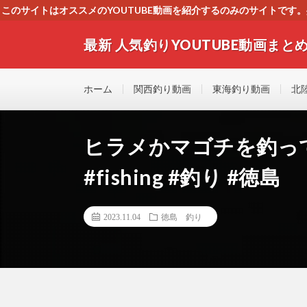
このサイトはオススメのYOUTUBE動画を紹介するのみのサイトで
いましたら、下記お問合せよりご連絡
最新 人気釣りYOUTUBE動画まとめ
最新人気釣りYOUTUB動画 釣りマニア必見！！初心
す！！
ホーム
関西釣り動画
東海釣り動画
北
ヒラメかマゴチを釣っ
#fishing #釣り #徳島
2023.11.04
徳島 釣り