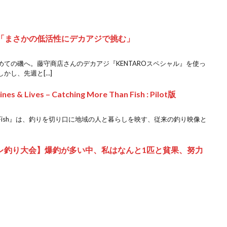
喰「まさかの低活性にデカアジで挑む」
ての磯へ。藤守商店さんのデカアジ『KENTAROスペシャル』を使っ
かし、先週と[…]
ives – Catching More Than Fish : Pilot版
g More Than Fish』は、釣りを切り口に地域の人と暮らしを映す、従来の釣り映像と
支部グレ釣り大会】爆釣が多い中、私はなんと1匹と貧果、努力