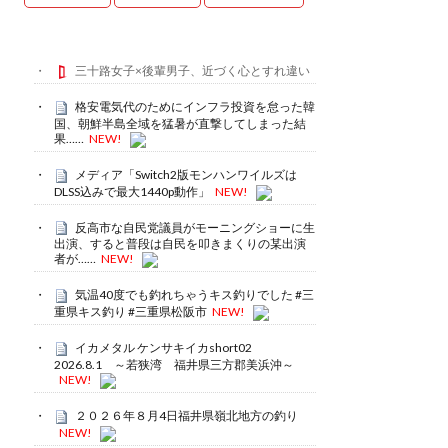
三十路女子×後輩男子、近づく心とすれ違い
格安電気代のためにインフラ投資を怠った韓
国、朝鮮半島全域を猛暑が直撃してしまった結
果……
NEW!
メディア「Switch2版モンハンワイルズは
DLSS込みで最大1440p動作」
NEW!
反高市な自民党議員がモーニングショーに生
出演、すると普段は自民を叩きまくりの某出演
者が……
NEW!
気温40度でも釣れちゃうキス釣りでした #三
重県キス釣り #三重県松阪市
NEW!
イカメタル ケンサキイカshort02
2026.8.1 ～若狭湾 福井県三方郡美浜沖～
NEW!
２０２６年８月4日福井県嶺北地方の釣り
NEW!