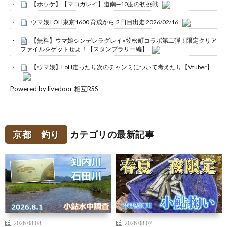
【ホッケ】【マコガレイ】道南➖10度の初挑戦
ウマ娘 LOH東京1600 育成から２日目出走 2026/02/16
【無料】ウマ娘シンデレラグレイ×笠松町コラボ第二弾！限定クリア
ファイルをゲットせよ！【スタンプラリー編】
【ウマ娘】LoH走ったり次のチャンミについて考えたり【Vtuber】
Powered by livedoor 相互RSS
京都 釣り
カテゴリの最新記事
2026.08.08
2026.08.07