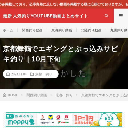
反しない動画を掲載する様に心掛けておりますが、もし一般通念上不適合と思われる
最新 人気釣りYOUTUBE動画まとめサイト
WEST
ホーム
関西釣り動画
東海釣り動画
北陸釣り動画
九州釣り動
京都舞鶴でエギングとぶっ込みサビ
キ釣り｜10月下旬
2023.11.04
京都 釣り
関西釣り動画
京都 釣り
京都舞鶴でエギングとぶっ込み
HOME