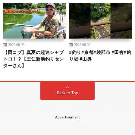
2026.08.06
2026.08.03
【両コブ】真夏の超速シャブ
#釣り#京都#綾部市 #田舎#釣
トロ！？【王仁新池釣りセン
り堀 #山奥
ターさん】
Back to Top
Advertisement