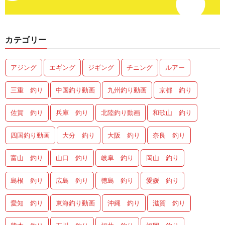
カテゴリー
アジング
エギング
ジギング
チニング
ルアー
三重 釣り
中国釣り動画
九州釣り動画
京都 釣り
佐賀 釣り
兵庫 釣り
北陸釣り動画
和歌山 釣り
四国釣り動画
大分 釣り
大阪 釣り
奈良 釣り
富山 釣り
山口 釣り
岐阜 釣り
岡山 釣り
島根 釣り
広島 釣り
徳島 釣り
愛媛 釣り
愛知 釣り
東海釣り動画
沖縄 釣り
滋賀 釣り