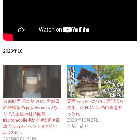
2023年10
京都府庁 旧本館 2025 宮城県
関西のへらぶな釣り専門店を
の雄勝産の石版 #shorts #祭
巡る～GINKAKUの由来を知
り #八重垣神社祇園祭
った旅
#automobile #歴史 #鉄道 #電
2023年10月27日
車 #train #イベント #お笑い
京都 釣り
#バス釣り
2025年10月31日