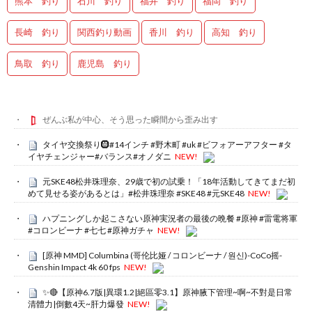
熊本 釣り
石川 釣り
福井 釣り
福岡 釣り
長崎 釣り
関西釣り動画
香川 釣り
高知 釣り
鳥取 釣り
鹿児島 釣り
ぜんぶ私が中心、そう思った瞬間から歪み出す
タイヤ交換祭り🛞#14インチ #野木町 #uk #ビフォアーアフター #タ
イヤチェンジャー#バランス#オノダニ
NEW!
元SKE48松井珠理奈、29歳で初の試乗！「18年活動してきてまだ初
めて見せる姿があるとは」#松井珠理奈 #SKE48 #元SKE48
NEW!
ハプニングしか起こさない原神実況者の最後の晩餐 #原神 #雷電将軍
#コロンビーナ #七七 #原神ガチャ
NEW!
[原神 MMD] Columbina (哥伦比娅 / コロンビーナ / 원신)-CoCo摇-
Genshin Impact 4k 60 fps
NEW!
✨🔴【原神6.7版|異環1.2|絕區零3.1】原神腋下管理~啊~不對是日常
清體力|倒數4天~肝力爆發
NEW!