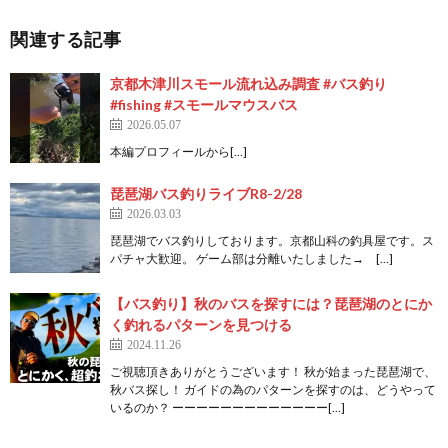
関連する記事
京都木津川スモール流れ込み調査 #バス釣り
#fishing #スモールマウスバス
2026.05.07
本編プロフィールから[…]
琵琶湖バス釣りライブR8-2/28
2026.03.03
琵琶湖でバス釣りしております。京都山科の釣具屋です。ス
パチャ大歓迎。 ゲーム部は分離いたしました→ […]
【バス釣り】秋のバスを探すには？琵琶湖のとにか
く釣れるパターンを見つける
2024.11.26
ご視聴頂きありがとうございます！ 秋が始まった琵琶湖で、
秋バス探し！ ガイドの為のパターンを探すのは、どうやって
いるのか？ ーーーーーーーーーーーーー[…]