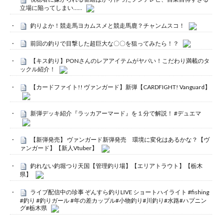
立場に陥ってしまい……
釣りよか！競走馬ヨカムスメと競走馬鹿？チャンムスコ！
前回の釣りで目撃した超巨大な〇〇を狙ってみたら！？
【キス釣り】PONさんのレアアイテムがヤバい！こだわり満載のタ
ックル紹介！
【カードファイト!! ヴァンガード】新弾【CARDFIGHT! Vanguard】
新弾デッキ紹介『ラッカアーマード』を１分で解説！ #デュエマ
【新弾発売】 ヴァンガード新弾発売 環境に変化はあるかな？【ヴ
ァンガード】【新人Vtuber】
釣れない釣堀つり天国【管理釣り場】【エリアトラウト】【栃木
県】
ライブ配信中の珍事 ぞんすら釣りLIVE ショートハイライト #fishing
#釣り #釣りガール #年の差カップル#小物釣り#川釣り#水路#ハプニン
グ#栃木県