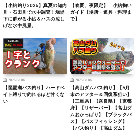
【小鮎釣り2026】真夏の知内
【春夏、夜限定】 小鮎掬い
川・石田川で水中調査！堰堤
ガイド【場所・道具・料理ま
下に群がる小鮎＆ハスの涼し
で】
げな水中風景。
2026.08.06
2026.08.06
【琵琶湖バス釣り】ハードベ
【高山ダムバス釣り】【6月
イト縛りで釣れるほど甘くな
末のアフター＆回復系狙い】
い
【三重県】【奈良県】【京都
府】【リザーバー】【高山ダ
ムおかっぱり】【ブラックバ
ス】【バスフィッシング】
【バス釣り】【高山ダム】