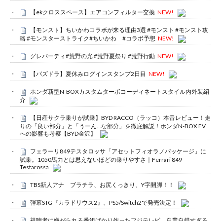
【ekクロススペース】エアコンフィルター交換
NEW!
【モンスト】ちいかわコラボが来る理由3選 #モンスト #モンスト攻
略 #モンスターストライク#ちいかわ #コラボ予想
NEW!
グレパーティ#荒野の光 #荒野夏祭り #荒野行動
NEW!
【パズドラ】夏休みログインスタンプ2日目
NEW!
ホンダ新型N-BOXカスタムターボコーディネートスタイル内外装紹
介
【日産サクラ乗りが試乗】BYD RACCO（ラッコ）本音レビュー！走
りの「良い部分」と「うーん…な部分」を徹底解説！ホンダN-BOX EV
への影響も考察【BYD金沢】
フェラーリ849テスタロッサ「アセットフィオラノパッケージ」に
試乗。1050馬力とは思えないほどの乗りやすさ｜Ferrari 849
Testarossa
TBS新人アナ ブラチラ、お尻くっきり、Y字開脚！！
弾幕STG『カラドリウス2』、PS5/Switch2で発売決定！
視聴者に嫌がられる番組ばかり作ったフジテレビ、自業自得すぎる