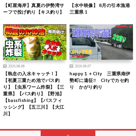
【町屋海岸】真夏の伊勢湾サ
【水中映像】 8月の引本漁港
ーフで投げ釣り【キス釣り】
三重県 1
2026.08.08
2026.08.07
【執念の入水キャッチ！】
happy１＋City 三重県南伊
【初夏三重ため池でバス釣
勢町に遠征‼ Cityでカセ釣
り】【虫系ワーム炸裂】【三
り かがり釣り
重県】【バス釣り】【野池】
【bassfishing】【バスフィ
ッシング】【五三川】【大江
川】