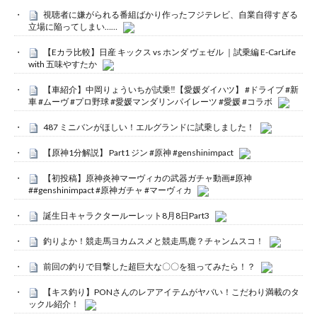
視聴者に嫌がられる番組ばかり作ったフジテレビ、自業自得すぎる
立場に陥ってしまい……
【Eカラ比較】日産 キックス vs ホンダ ヴェゼル ｜試乗編 E-CarLife
with 五味やすたか
【車紹介】中岡りょういちが試乗‼️【愛媛ダイハツ】 #ドライブ #新
車 #ムーヴ #プロ野球 #愛媛マンダリンパイレーツ #愛媛 #コラボ
487 ミニバンがほしい！エルグランドに試乗しました！
【原神1分解説】 Part1 ジン #原神 #genshinimpact
【初投稿】原神炎神マーヴィカの武器ガチャ動画#原神
##genshinimpact #原神ガチャ #マーヴィカ
誕生日キャラクタールーレット8月8日Part3
釣りよか！競走馬ヨカムスメと競走馬鹿？チャンムスコ！
前回の釣りで目撃した超巨大な〇〇を狙ってみたら！？
【キス釣り】PONさんのレアアイテムがヤバい！こだわり満載のタ
ックル紹介！