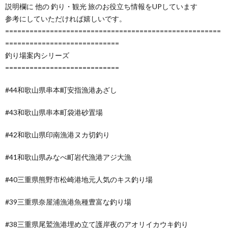
説明欄に 他の 釣り・観光 旅のお役立ち情報をUPしています
参考にしていただければ嬉しいです。
=====================================================
============================
釣り場案内シリーズ
============================
#44和歌山県串本町安指漁港あざし
#43和歌山県串本町袋港砂置場
#42和歌山県印南漁港ヌカ切釣り
#41和歌山県みなべ町岩代漁港アジ大漁
#40三重県熊野市松崎港地元人気のキス釣り場
#39三重県奈屋浦漁港魚種豊富な釣り場
#38三重県尾鷲漁港埋め立て護岸夜のアオリイカウキ釣り