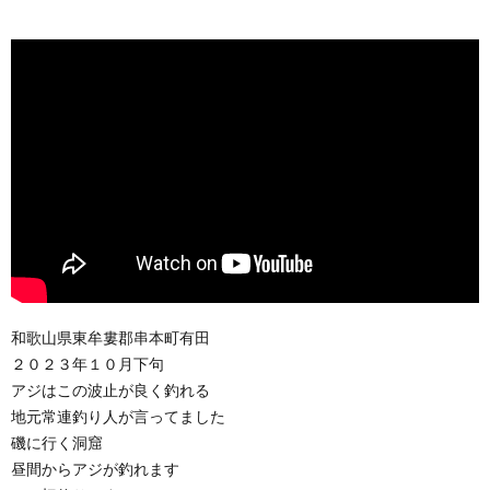
和歌山県東牟婁郡串本町有田
２０２３年１０月下句
アジはこの波止が良く釣れる
地元常連釣り人が言ってました
磯に行く洞窟
昼間からアジが釣れます