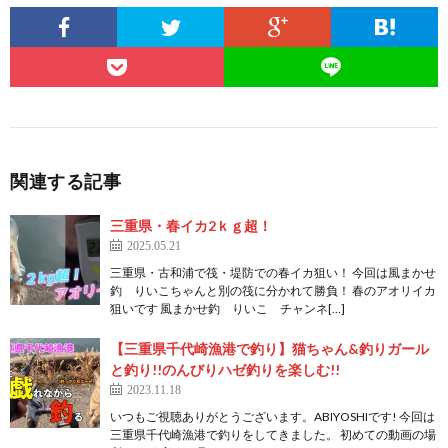
関連する記事
三重県・春イカ2ｋｇ超！
2025.05.21
三重県・古和浦で筏・堤防での春イカ狙い！ 今回は風まかせ
釣 りいこちゃんと別の筏に分かれて勝負！ 春のアオリイカ
狙いです 風まかせ釣 りいこ チャンネ[…]
【三重県千代崎漁港で釣り】猫ちゃん&釣りガール
と釣り!!のんびりハゼ釣りを楽しむ!!
2023.11.18
いつもご視聴ありがとうございます。ABIYOSHIです! 今回は
三重県千代崎漁港で釣りをしてきました。 初めての動画の場