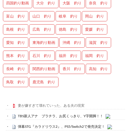
四国釣り動画
大分 釣り
大阪 釣り
奈良 釣り
富山 釣り
山口 釣り
岐阜 釣り
岡山 釣り
島根 釣り
広島 釣り
徳島 釣り
愛媛 釣り
愛知 釣り
東海釣り動画
沖縄 釣り
滋賀 釣り
熊本 釣り
石川 釣り
福井 釣り
福岡 釣り
長崎 釣り
関西釣り動画
香川 釣り
高知 釣り
鳥取 釣り
鹿児島 釣り
妻が嫌すぎて壊れていった、ある夫の現実
TBS新人アナ ブラチラ、お尻くっきり、Y字開脚！！
弾幕STG『カラドリウス2』、PS5/Switch2で発売決定！