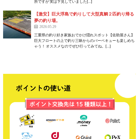
所ですが 実は下見していました[…]
【激安】巨大浮島で釣りして大型真鯛２匹釣り帰る
夢の釣り場。
2026.05.29
三重県の釣り好き家族おでかけ隠れスポット【佐助屋さん】
巨大フロートの上で釣り三昧からのバーベキューも楽しめち
ゃう！ オススメなのでぜひ行ってみてね。[…]