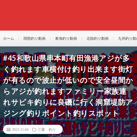
ホーム
関西釣り動画
東海釣り動画
北陸釣り動画
九州釣り動
#45和歌山県串本町有田漁港アジが多
く釣れます車横付け釣り出来ます街灯
が有るので波止が低いので安全昼間か
らアジが釣れますファミリー家族連
れサビキ釣りに良磯に行く洞窟堤防ア
ジング釣りポイント釣りスポット
2023.11.04
三重 釣り