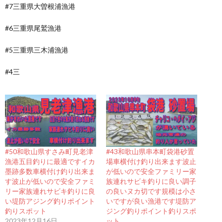
#7三重県大曽根浦漁港
#6三重県尾鷲漁港
#5三重県三木浦漁港
#4三
#50和歌山県すさみ町見老津
#43和歌山県串本町袋港砂置
漁港五目釣りに最適ですイカ
場車横付け釣り出来ます波止
墨跡多数車横付け釣り出来ま
が低いので安全ファミリー家
す波止が低いので安全ファミ
族連れサビキ釣りに良い調子
リー家族連れサビキ釣りに良
の良いヌカ切です規模は小さ
い堤防アジング釣りポイント
いですが良い漁港です堤防ア
釣りスポット
ジング釣りポイント釣りスポ
2023年12月16日
ット