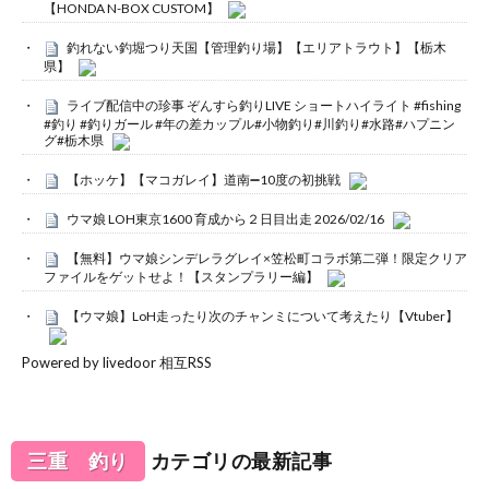
【HONDA N-BOX CUSTOM】
釣れない釣堀つり天国【管理釣り場】【エリアトラウト】【栃木
県】
ライブ配信中の珍事 ぞんすら釣りLIVE ショートハイライト #fishing
#釣り #釣りガール #年の差カップル#小物釣り#川釣り#水路#ハプニン
グ#栃木県
【ホッケ】【マコガレイ】道南➖10度の初挑戦
ウマ娘 LOH東京1600 育成から２日目出走 2026/02/16
【無料】ウマ娘シンデレラグレイ×笠松町コラボ第二弾！限定クリア
ファイルをゲットせよ！【スタンプラリー編】
【ウマ娘】LoH走ったり次のチャンミについて考えたり【Vtuber】
Powered by livedoor 相互RSS
三重 釣り
カテゴリの最新記事