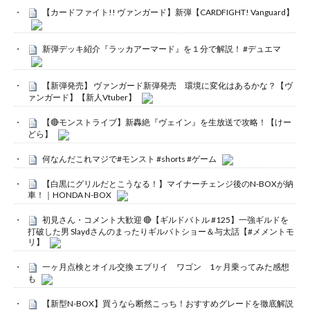
【カードファイト!! ヴァンガード】新弾【CARDFIGHT! Vanguard】
新弾デッキ紹介『ラッカアーマード』を１分で解説！ #デュエマ
【新弾発売】 ヴァンガード新弾発売 環境に変化はあるかな？【ヴ
ァンガード】【新人Vtuber】
【🔴モンストライブ】新轟絶『ヴェイン』を生放送で攻略！【けー
どら】
何なんだこれマジで#モンスト #shorts #ゲーム
【白黒にグリルだとこうなる！】マイナーチェンジ後のN-BOXが納
車！｜HONDA N-BOX
初見さん・コメント大歓迎 🔴【ギルドバトル #125】一強ギルドを
打破した男 Slaydさんのまったりギルバトショー＆与太話【#メメントモ
リ】
一ヶ月点検とオイル交換 エブリイ ワゴン 1ヶ月乗ってみた感想
も
【新型N-BOX】買うなら断然こっち！おすすめグレードを徹底解説