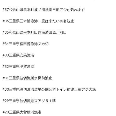
#37和歌山県串本町波ノ浦漁港早朝アジが釣れます
#36三重県三木浦漁港一度は来たい有名波止
#35和歌山県串本町田原漁港田原川河口
#34三重県宿田曽漁港ヌカ切
#33三重県安乗漁港
#32三重県甲賀漁港
#31三重県波切漁製氷機前波止
#30三重県波切漁港環境公園公衆トイレ前波止豆アジ大漁
#29三重県波切漁港豆アジ５１匹
#28三重県大曽根浦漁港