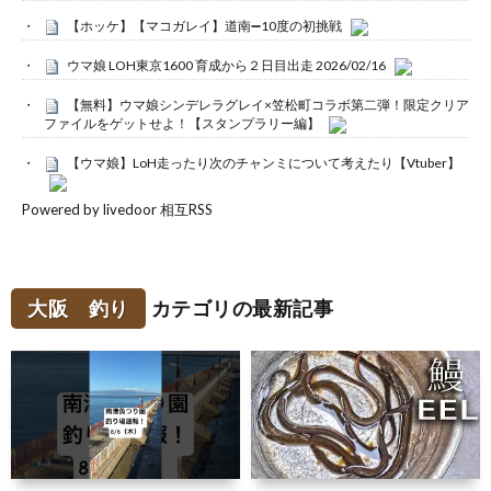
【ホッケ】【マコガレイ】道南➖10度の初挑戦
ウマ娘 LOH東京1600 育成から２日目出走 2026/02/16
【無料】ウマ娘シンデレラグレイ×笠松町コラボ第二弾！限定クリア
ファイルをゲットせよ！【スタンプラリー編】
【ウマ娘】LoH走ったり次のチャンミについて考えたり【Vtuber】
Powered by livedoor 相互RSS
大阪 釣り
カテゴリの最新記事