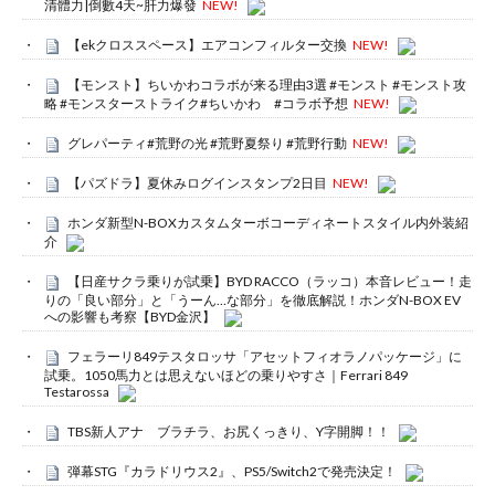
清體力|倒數4天~肝力爆發
NEW!
【ekクロススペース】エアコンフィルター交換
NEW!
【モンスト】ちいかわコラボが来る理由3選 #モンスト #モンスト攻
略 #モンスターストライク#ちいかわ #コラボ予想
NEW!
グレパーティ#荒野の光 #荒野夏祭り #荒野行動
NEW!
【パズドラ】夏休みログインスタンプ2日目
NEW!
ホンダ新型N-BOXカスタムターボコーディネートスタイル内外装紹
介
【日産サクラ乗りが試乗】BYD RACCO（ラッコ）本音レビュー！走
りの「良い部分」と「うーん…な部分」を徹底解説！ホンダN-BOX EV
への影響も考察【BYD金沢】
フェラーリ849テスタロッサ「アセットフィオラノパッケージ」に
試乗。1050馬力とは思えないほどの乗りやすさ｜Ferrari 849
Testarossa
TBS新人アナ ブラチラ、お尻くっきり、Y字開脚！！
弾幕STG『カラドリウス2』、PS5/Switch2で発売決定！