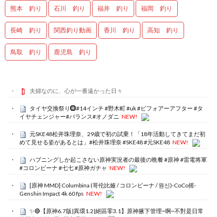
熊本 釣り
石川 釣り
福井 釣り
福岡 釣り
長崎 釣り
関西釣り動画
香川 釣り
高知 釣り
鳥取 釣り
鹿児島 釣り
夫婦なのに、心が一番遠かった日々
タイヤ交換祭り🛞#14インチ #野木町 #uk #ビフォアーアフター #タ
イヤチェンジャー#バランス#オノダニ
NEW!
元SKE48松井珠理奈、29歳で初の試乗！「18年活動してきてまだ初
めて見せる姿があるとは」#松井珠理奈 #SKE48 #元SKE48
NEW!
ハプニングしか起こさない原神実況者の最後の晩餐 #原神 #雷電将軍
#コロンビーナ #七七 #原神ガチャ
NEW!
[原神 MMD] Columbina (哥伦比娅 / コロンビーナ / 원신)-CoCo摇-
Genshin Impact 4k 60 fps
NEW!
✨🔴【原神6.7版|異環1.2|絕區零3.1】原神腋下管理~啊~不對是日常