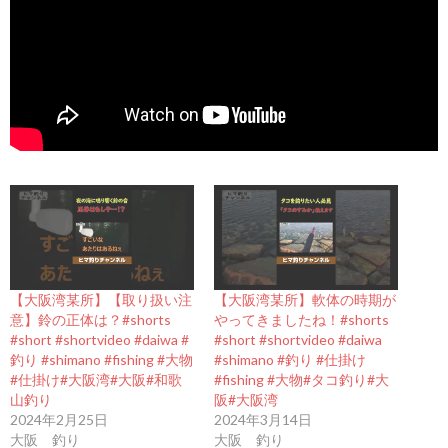
【大阪湾某所】【取り扱い注
【大阪湾某所】軟体の時期が
意】鈴の正体は？#shorts
やってきましたね！#shorts
#short #shortvideo #daiwa #
#short #shortvideo #daiwa
釣り #shimano #fishing #大物
#shimano #釣り #仕掛け
#仕掛け#大阪湾#大阪#和歌
#fishing #大物#タコ釣り#大
山釣り
阪#大阪湾
2024年2月25日
2024年3月14日
大阪 釣り
大阪 釣り