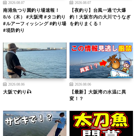
2026.08.07
2026.08.07
南港魚つり園釣り場速報！
【夜釣り】台風一過で大爆
8/6（木） #大阪湾 #タコ釣り
釣！大阪市内の大川でうなぎ
#ルアーフィッシング #釣り場
を釣りまくる！
#堤防釣り
2026.08.06
2026.08.06
大阪で釣り🎣
【最新】大阪湾の水温に異
変！？