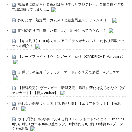
視聴者に嫌がられる番組ばかり作ったフジテレビ、自業自得すぎる
立場に陥ってしまい……
釣りよか！競走馬ヨカムスメと競走馬鹿？チャンムスコ！
前回の釣りで目撃した超巨大な〇〇を狙ってみたら！？
【キス釣り】PONさんのレアアイテムがヤバい！こだわり満載のタ
ックル紹介！
【カードファイト!! ヴァンガード】新弾【CARDFIGHT! Vanguard】
新弾デッキ紹介『ラッカアーマード』を１分で解説！ #デュエマ
【新弾発売】 ヴァンガード新弾発売 環境に変化はあるかな？【ヴ
ァンガード】【新人Vtuber】
釣れない釣堀つり天国【管理釣り場】【エリアトラウト】【栃木
県】
ライブ配信中の珍事 ぞんすら釣りLIVE ショートハイライト #fishing
#釣り #釣りガール #年の差カップル#小物釣り#川釣り#水路#ハプニン
グ#栃木県