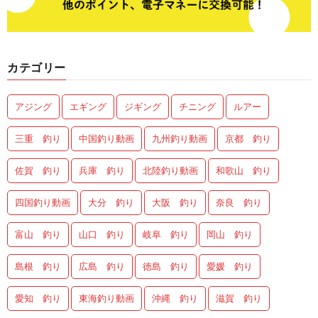
カテゴリー
アジング
エギング
ジギング
チニング
ルアー
三重 釣り
中国釣り動画
九州釣り動画
京都 釣り
佐賀 釣り
兵庫 釣り
北陸釣り動画
和歌山 釣り
四国釣り動画
大分 釣り
大阪 釣り
奈良 釣り
富山 釣り
山口 釣り
岐阜 釣り
岡山 釣り
島根 釣り
広島 釣り
徳島 釣り
愛媛 釣り
愛知 釣り
東海釣り動画
沖縄 釣り
滋賀 釣り