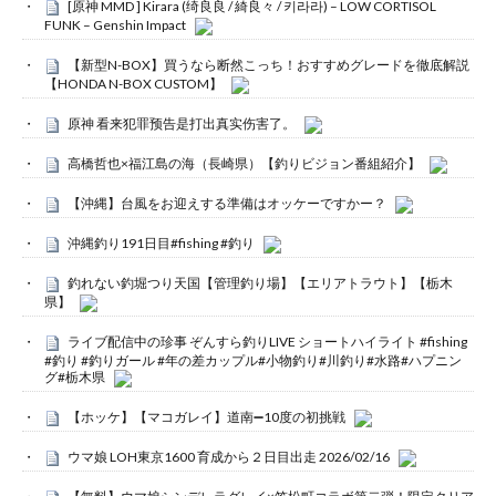
[原神 MMD ] Kirara (绮良良 / 綺良々 / 키라라) – LOW CORTISOL
FUNK – Genshin Impact
【新型N-BOX】買うなら断然こっち！おすすめグレードを徹底解説
【HONDA N-BOX CUSTOM】
原神 看来犯罪预告是打出真实伤害了。
高橋哲也×福江島の海（長崎県）【釣りビジョン番組紹介】
【沖縄】台風をお迎えする準備はオッケーですかー？
沖縄釣り191日目#fishing #釣り
釣れない釣堀つり天国【管理釣り場】【エリアトラウト】【栃木
県】
ライブ配信中の珍事 ぞんすら釣りLIVE ショートハイライト #fishing
#釣り #釣りガール #年の差カップル#小物釣り#川釣り#水路#ハプニン
グ#栃木県
【ホッケ】【マコガレイ】道南➖10度の初挑戦
ウマ娘 LOH東京1600 育成から２日目出走 2026/02/16