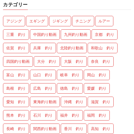
カテゴリー
アジング
エギング
ジギング
チニング
ルアー
三重 釣り
中国釣り動画
九州釣り動画
京都 釣り
佐賀 釣り
兵庫 釣り
北陸釣り動画
和歌山 釣り
四国釣り動画
大分 釣り
大阪 釣り
奈良 釣り
富山 釣り
山口 釣り
岐阜 釣り
岡山 釣り
島根 釣り
広島 釣り
徳島 釣り
愛媛 釣り
愛知 釣り
東海釣り動画
沖縄 釣り
滋賀 釣り
熊本 釣り
石川 釣り
福井 釣り
福岡 釣り
長崎 釣り
関西釣り動画
香川 釣り
高知 釣り