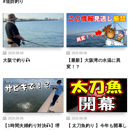
#堤防釣り
2026.08.06
2026.08.06
大阪で釣り🎣
【最新】大阪湾の水温に異
変！？
2026.08.06
2026.08.06
【1時間夫婦釣り対決🎣】堺
【 太刀魚釣り 】今年も開幕し