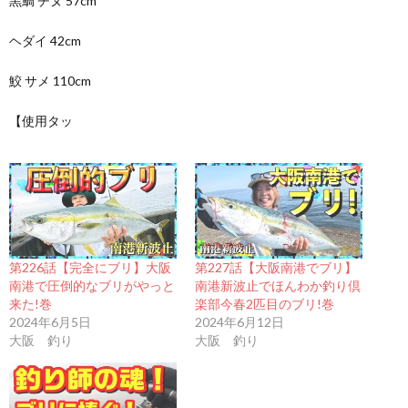
黒鯛 チヌ 57cm
ヘダイ 42cm
鮫 サメ 110cm
【使用タッ
第226話【完全にブリ】大阪
第227話【大阪南港でブリ】
南港で圧倒的なブリがやっと
南港新波止でほんわか釣り倶
来た!巻
楽部今春2匹目のブリ!巻
2024年6月5日
2024年6月12日
大阪 釣り
大阪 釣り