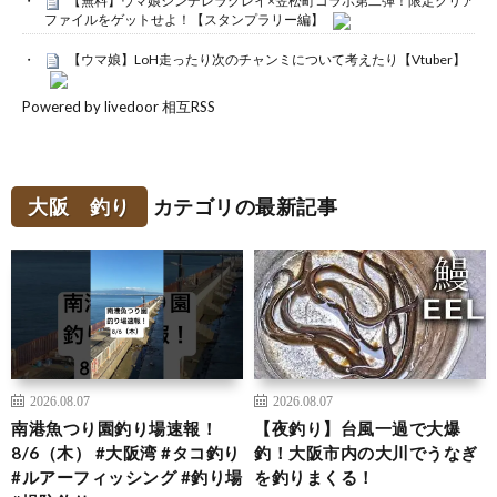
【無料】ウマ娘シンデレラグレイ×笠松町コラボ第二弾！限定クリア
ファイルをゲットせよ！【スタンプラリー編】
【ウマ娘】LoH走ったり次のチャンミについて考えたり【Vtuber】
Powered by livedoor 相互RSS
大阪 釣り
カテゴリの最新記事
2026.08.07
2026.08.07
南港魚つり園釣り場速報！
【夜釣り】台風一過で大爆
8/6（木） #大阪湾 #タコ釣り
釣！大阪市内の大川でうなぎ
#ルアーフィッシング #釣り場
を釣りまくる！