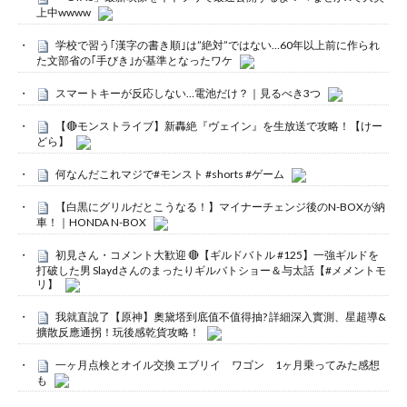
上中wwww
学校で習う｢漢字の書き順｣は”絶対”ではない…60年以上前に作られ
た文部省の｢手びき｣が基準となったワケ
スマートキーが反応しない…電池だけ？｜見るべき3つ
【🔴モンストライブ】新轟絶『ヴェイン』を生放送で攻略！【けー
どら】
何なんだこれマジで#モンスト #shorts #ゲーム
【白黒にグリルだとこうなる！】マイナーチェンジ後のN-BOXが納
車！｜HONDA N-BOX
初見さん・コメント大歓迎 🔴【ギルドバトル #125】一強ギルドを
打破した男 Slaydさんのまったりギルバトショー＆与太話【#メメントモ
リ】
我就直說了【原神】奧黛塔到底值不值得抽? 詳細深入實測、星超導&
擴散反應通拐！玩後感乾貨攻略！
一ヶ月点検とオイル交換 エブリイ ワゴン 1ヶ月乗ってみた感想
も