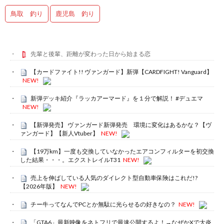
鳥取 釣り
鹿児島 釣り
先輩と後輩、距離が変わった日から始まる恋
【カードファイト!! ヴァンガード】新弾【CARDFIGHT! Vanguard】
NEW!
新弾デッキ紹介『ラッカアーマード』を１分で解説！ #デュエマ
NEW!
【新弾発売】 ヴァンガード新弾発売 環境に変化はあるかな？【ヴ
ァンガード】【新人Vtuber】
NEW!
【19万km】一度も交換していなかったエアコンフィルターを初交換
した結果・・・。エクストレイルT31
NEW!
売上を伸ばしている人気のダイレクト型自動車保険はこれだ!?
【2026年版】
NEW!
チー牛ってなんでPCとか無駄に光らせるの好きなの？
NEW!
「GTA6」最新映像をネトフリで最速公開するよ！→なぜかXで大炎