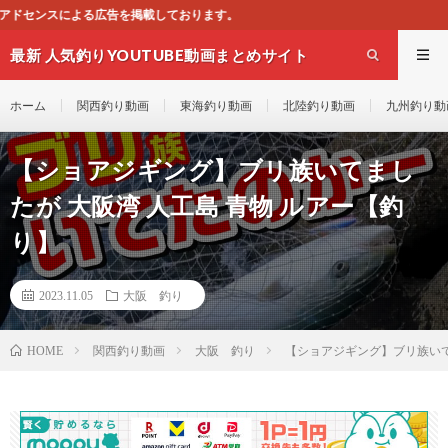
おります。
最新 人気釣りYOUTUBE動画まとめサイト
WEST
ホーム
関西釣り動画
東海釣り動画
北陸釣り動画
九州釣り動
【ショアジギング】ブリ族いてまし
たが 大阪湾 人工島 青物 ルアー【釣
り】
2023.11.05
大阪 釣り
関西釣り動画
大阪 釣り
【ショアジギング】ブリ族いて
HOME