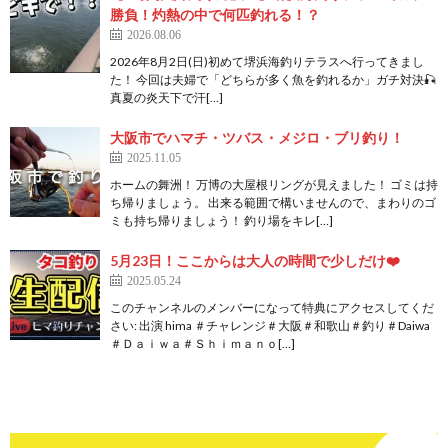
勝負！灼熱の中で何匹釣れる！？
2026.08.06
2026年8月2日(日)初めて堺浜海釣りテラスへ行ってきまし
た！ 今回は夫婦で「どちらが多く魚を釣れるか」ガチ対決🎣
真夏の炎天下で汗[…]
大阪市でハマチ・ツバス・メジロ・ブリ釣り！
2025.11.05
ホームの舞洲！ 万博の大屋根リングが見えました！ ゴミは持
ち帰りましょう。 出来る範囲で構いませんので、まわりのゴ
ミも持ち帰りましょう！ 釣り場をキレ[…]
5月23日！ここからは大人の時間で少しだけ❤️
2025.05.24
このチャンネルのメンバーになって特典にアクセスしてくだ
さい: 出演 hima ＃チャレンジ＃大阪＃和歌山＃釣り＃Daiwa
＃Ｄａｉｗａ＃Ｓｈｉｍａｎｏ[…]