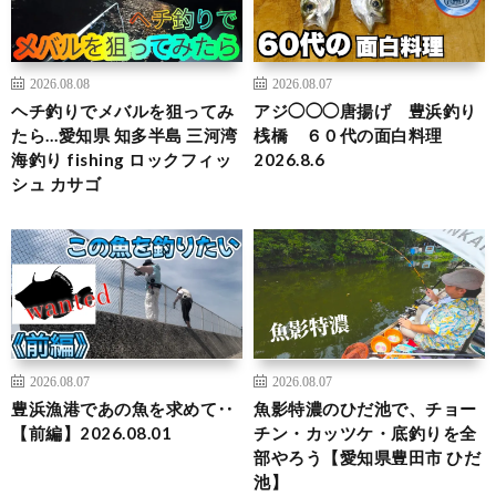
2026.08.08
2026.08.07
ヘチ釣りでメバルを狙ってみ
アジ◯◯◯唐揚げ 豊浜釣り
たら…愛知県 知多半島 三河湾
桟橋 ６０代の面白料理
海釣り fishing ロックフィッ
2026.8.6
シュ カサゴ
2026.08.07
2026.08.07
豊浜漁港であの魚を求めて‥
魚影特濃のひだ池で、チョー
【前編】2026.08.01
チン・カッツケ・底釣りを全
部やろう【愛知県豊田市 ひだ
池】