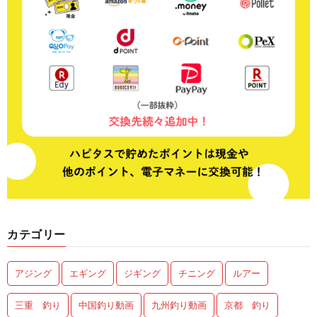
カテゴリー
アジング
エギング
ジギング
チニング
ルアー
三重 釣り
中国釣り動画
九州釣り動画
京都 釣り