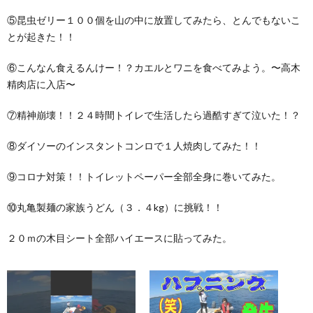
⑤昆虫ゼリー１００個を山の中に放置してみたら、とんでもないこ
とが起きた！！
⑥こんなん食えるんけー！？カエルとワニを食べてみよう。〜高木
精肉店に入店〜
⑦精神崩壊！！２４時間トイレで生活したら過酷すぎて泣いた！？
⑧ダイソーのインスタントコンロで１人焼肉してみた！！
⑨コロナ対策！！トイレットペーパー全部全身に巻いてみた。
⑩丸亀製麺の家族うどん（３．４kg）に挑戦！！
２０ｍの木目シート全部ハイエースに貼ってみた。