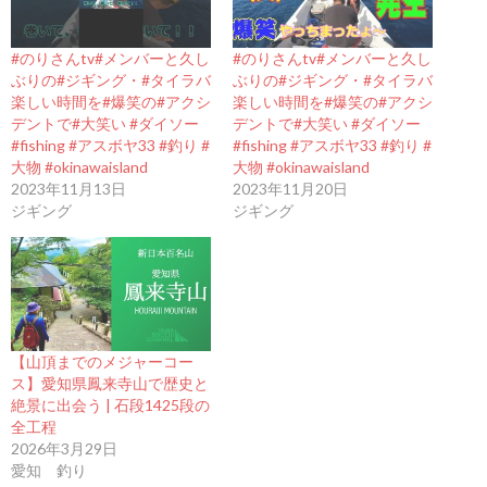
#のりさんtv#メンバーと久し
#のりさんtv#メンバーと久し
ぶりの#ジギング・#タイラバ
ぶりの#ジギング・#タイラバ
楽しい時間を#爆笑の#アクシ
楽しい時間を#爆笑の#アクシ
デントで#大笑い #ダイソー
デントで#大笑い #ダイソー
#fishing #アスボヤ33 #釣り #
#fishing #アスボヤ33 #釣り #
大物 #okinawaisland
大物 #okinawaisland
2023年11月13日
2023年11月20日
ジギング
ジギング
【山頂までのメジャーコー
ス】愛知県鳳来寺山で歴史と
絶景に出会う | 石段1425段の
全工程
2026年3月29日
愛知 釣り