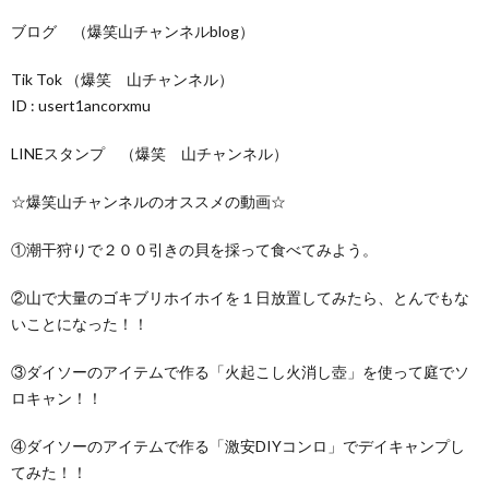
ブログ （爆笑山チャンネルblog）
Tik Tok （爆笑 山チャンネル）
ID : usert1ancorxmu
LINEスタンプ （爆笑 山チャンネル）
☆爆笑山チャンネルのオススメの動画☆
①潮干狩りで２００引きの貝を採って食べてみよう。
②山で大量のゴキブリホイホイを１日放置してみたら、とんでもな
いことになった！！
③ダイソーのアイテムで作る「火起こし火消し壺」を使って庭でソ
ロキャン！！
④ダイソーのアイテムで作る「激安DIYコンロ」でデイキャンプし
てみた！！