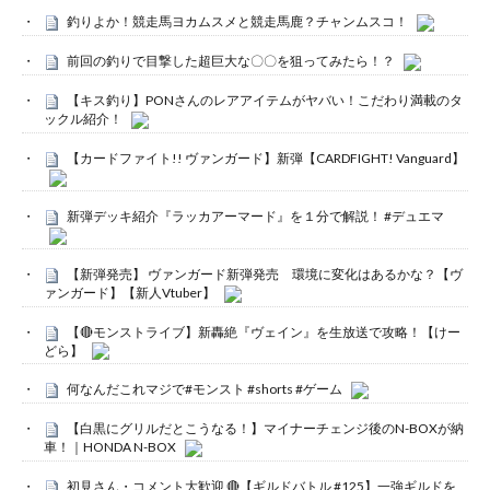
釣りよか！競走馬ヨカムスメと競走馬鹿？チャンムスコ！
前回の釣りで目撃した超巨大な〇〇を狙ってみたら！？
【キス釣り】PONさんのレアアイテムがヤバい！こだわり満載のタ
ックル紹介！
【カードファイト!! ヴァンガード】新弾【CARDFIGHT! Vanguard】
新弾デッキ紹介『ラッカアーマード』を１分で解説！ #デュエマ
【新弾発売】 ヴァンガード新弾発売 環境に変化はあるかな？【ヴ
ァンガード】【新人Vtuber】
【🔴モンストライブ】新轟絶『ヴェイン』を生放送で攻略！【けー
どら】
何なんだこれマジで#モンスト #shorts #ゲーム
【白黒にグリルだとこうなる！】マイナーチェンジ後のN-BOXが納
車！｜HONDA N-BOX
初見さん・コメント大歓迎 🔴【ギルドバトル #125】一強ギルドを