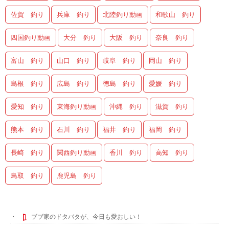
佐賀 釣り
兵庫 釣り
北陸釣り動画
和歌山 釣り
四国釣り動画
大分 釣り
大阪 釣り
奈良 釣り
富山 釣り
山口 釣り
岐阜 釣り
岡山 釣り
島根 釣り
広島 釣り
徳島 釣り
愛媛 釣り
愛知 釣り
東海釣り動画
沖縄 釣り
滋賀 釣り
熊本 釣り
石川 釣り
福井 釣り
福岡 釣り
長崎 釣り
関西釣り動画
香川 釣り
高知 釣り
鳥取 釣り
鹿児島 釣り
ブブ家のドタバタが、今日も愛おしい！