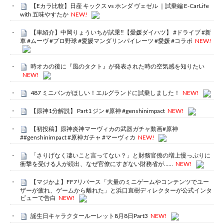
【Eカラ比較】日産 キックス vs ホンダ ヴェゼル ｜試乗編 E-CarLife
with 五味やすたか
NEW!
【車紹介】中岡りょういちが試乗‼️【愛媛ダイハツ】 #ドライブ #新
車 #ムーヴ #プロ野球 #愛媛マンダリンパイレーツ #愛媛 #コラボ
NEW!
時オカの後に『風のタクト』が発表された時の空気感を知りたい
NEW!
487 ミニバンがほしい！エルグランドに試乗しました！
NEW!
【原神1分解説】 Part1 ジン #原神 #genshinimpact
NEW!
【初投稿】原神炎神マーヴィカの武器ガチャ動画#原神
##genshinimpact #原神ガチャ #マーヴィカ
NEW!
「さりげなく凄いこと言ってない？」と財務官僚の増上慢っぷりに
衝撃を受ける人が続出、なぜ官僚にすぎない財務省が……
NEW!
【マジかよ】FF7リバース「大量のミニゲームやコンテンツでユー
ザーが疲れ、ゲームから離れた」と浜口直樹ディレクターが公式インタ
ビューで告白
NEW!
誕生日キャラクタールーレット8月8日Part3
NEW!