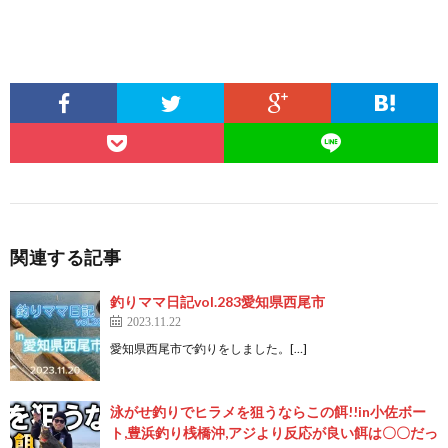
関連する記事
釣りママ日記vol.283愛知県西尾市
2023.11.22
愛知県西尾市で釣りをしました。[…]
泳がせ釣りでヒラメを狙うならこの餌!!in小佐ボー
ト,豊浜釣り桟橋沖,アジより反応が良い餌は〇〇だっ