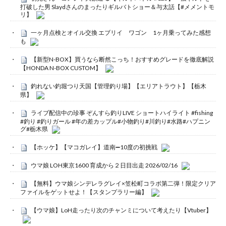
打破した男 Slaydさんのまったりギルバトショー＆与太話【#メメントモ
リ】
一ヶ月点検とオイル交換 エブリイ ワゴン 1ヶ月乗ってみた感想
も
【新型N-BOX】買うなら断然こっち！おすすめグレードを徹底解説
【HONDA N-BOX CUSTOM】
釣れない釣堀つり天国【管理釣り場】【エリアトラウト】【栃木
県】
ライブ配信中の珍事 ぞんすら釣りLIVE ショートハイライト #fishing
#釣り #釣りガール #年の差カップル#小物釣り#川釣り#水路#ハプニン
グ#栃木県
【ホッケ】【マコガレイ】道南➖10度の初挑戦
ウマ娘 LOH東京1600 育成から２日目出走 2026/02/16
【無料】ウマ娘シンデレラグレイ×笠松町コラボ第二弾！限定クリア
ファイルをゲットせよ！【スタンプラリー編】
【ウマ娘】LoH走ったり次のチャンミについて考えたり【Vtuber】