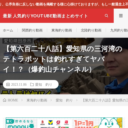
を掲載する様に心掛けておりますが、もし一般通念上不適合と思われる動画がござい
最新 人気釣りYOUTUBE動画まとめサイト
WEST
ホーム
関西釣り動画
東海釣り動画
北陸釣り動画
九州釣り動
【第六百二十八話】愛知県の三河湾の
テトラポットは釣れすぎてヤバ
イ！？（爆釣山チャンネル）
2023.11.06
愛知 釣り
東海釣り動画
愛知 釣り
【第六百二十八話】愛知県の
HOME