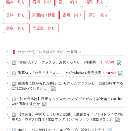
熊本 釣り
石川 釣り
福井 釣り
福岡 釣り
長崎 釣り
関西釣り動画
香川 釣り
高知 釣り
鳥取 釣り
鹿児島 釣り
分かり合えているはずの夫が、一番遠い
TBS新人アナ ブラチラ、お尻くっきり、Y字開脚！！
NEW!
弾幕STG『カラドリウス2』、PS5/Switch2で発売決定！
NEW!
視聴者に嫌がられる番組ばかり作ったフジテレビ、自業自得すぎる
立場に陥ってしまい……
【Eカラ比較】日産 キックス vs ホンダ ヴェゼル ｜試乗編 E-CarLife
with 五味やすたか
【車紹介】中岡りょういちが試乗‼️【愛媛ダイハツ】 #ドライブ #新
車 #ムーヴ #プロ野球 #愛媛マンダリンパイレーツ #愛媛 #コラボ
487 ミニバンがほしい！エルグランドに試乗しました！