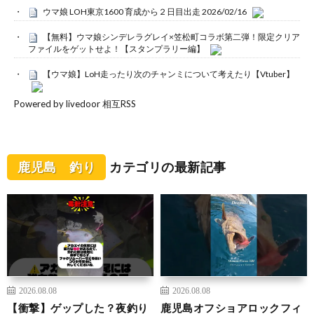
ウマ娘 LOH東京1600 育成から２日目出走 2026/02/16
【無料】ウマ娘シンデレラグレイ×笠松町コラボ第二弾！限定クリア
ファイルをゲットせよ！【スタンプラリー編】
【ウマ娘】LoH走ったり次のチャンミについて考えたり【Vtuber】
Powered by livedoor 相互RSS
鹿児島 釣り
カテゴリの最新記事
2026.08.08
2026.08.08
【衝撃】ゲップした？夜釣り
鹿児島オフショアロックフィ