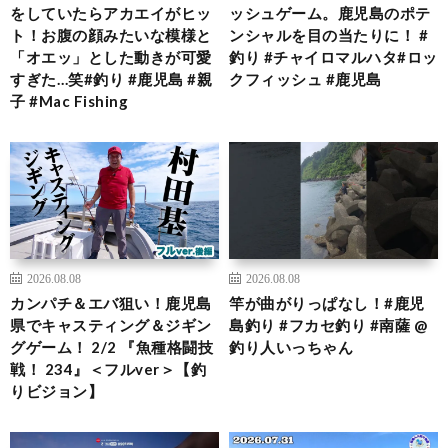
をしていたらアカエイがヒッ
ッシュゲーム。鹿児島のポテ
ト！お腹の顔みたいな模様と
ンシャルを目の当たりに！ #
「オエッ」とした動きが可愛
釣り #チャイロマルハタ#ロッ
すぎた…笑#釣り #鹿児島 #親
クフィッシュ #鹿児島
子 #Mac Fishing
2026.08.08
2026.08.08
カンパチ＆エバ狙い！鹿児島
竿が曲がりっぱなし！#鹿児
県でキャスティング＆ジギン
島釣り #フカセ釣り #南薩 @
グゲーム！ 2/2 『魚種格闘技
釣り人いっちゃん
戦！ 234』＜フルver＞【釣
りビジョン】