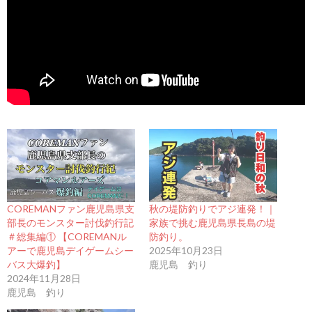
COREMANファン鹿児島県支
秋の堤防釣りでアジ連発！｜
部長のモンスター討伐釣行記
家族で挑む鹿児島県長島の堤
＃総集編① 【COREMANル
防釣り。
アーで鹿児島デイゲームシー
2025年10月23日
バス大爆釣】
鹿児島 釣り
2024年11月28日
鹿児島 釣り