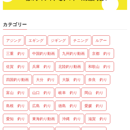
カテゴリー
アジング
エギング
ジギング
チニング
ルアー
三重 釣り
中国釣り動画
九州釣り動画
京都 釣り
佐賀 釣り
兵庫 釣り
北陸釣り動画
和歌山 釣り
四国釣り動画
大分 釣り
大阪 釣り
奈良 釣り
富山 釣り
山口 釣り
岐阜 釣り
岡山 釣り
島根 釣り
広島 釣り
徳島 釣り
愛媛 釣り
愛知 釣り
東海釣り動画
沖縄 釣り
滋賀 釣り