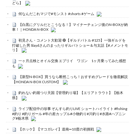
どら】
何なんだこれマジで#モンスト #shorts #ゲーム
【白黒にグリルだとこうなる！】マイナーチェンジ後のN-BOXが納
車！｜HONDA N-BOX
初見さん・コメント大歓迎 🔴【ギルドバトル #125】一強ギルドを
打破した男 Slaydさんのまったりギルバトショー＆与太話【#メメントモ
リ】
一ヶ月点検とオイル交換 エブリイ ワゴン 1ヶ月乗ってみた感想
も
【新型N-BOX】買うなら断然こっち！おすすめグレードを徹底解説
【HONDA N-BOX CUSTOM】
釣れない釣堀つり天国【管理釣り場】【エリアトラウト】【栃木
県】
ライブ配信中の珍事 ぞんすら釣りLIVE ショートハイライト #fishing
#釣り #釣りガール #年の差カップル#小物釣り#川釣り#水路#ハプニン
グ#栃木県
【ホッケ】【マコガレイ】道南➖10度の初挑戦