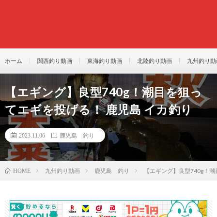
ホーム
関西釣り動画
東海釣り動画
北陸釣り動画
九州釣り動
【エギング】良型740g！潮目を狙っ
てエギを投げる！ 鹿児島 イカ釣り
2023.11.06
鹿児島 釣り
九州釣り動画
鹿児島 釣り
【エギング】良型740g！
HOME