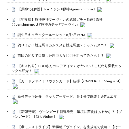
【原神1分解説】 Part1 ジン #原神 #genshinimpact
【初投稿】原神炎神マーヴィカの武器ガチャ動画#原神
##genshinimpact #原神ガチャ #マーヴィカ
誕生日キャラクタールーレット8月8日Part3
釣りよか！競走馬ヨカムスメと競走馬鹿？チャンムスコ！
前回の釣りで目撃した超巨大な〇〇を狙ってみたら！？
【キス釣り】PONさんのレアアイテムがヤバい！こだわり満載のタ
ックル紹介！
【カードファイト!! ヴァンガード】新弾【CARDFIGHT! Vanguard】
新弾デッキ紹介『ラッカアーマード』を１分で解説！ #デュエマ
【新弾発売】 ヴァンガード新弾発売 環境に変化はあるかな？【ヴ
ァンガード】【新人Vtuber】
【🔴モンストライブ】新轟絶『ヴェイン』を生放送で攻略！【けー