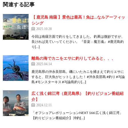
関連する記事
【 鹿児島 南薩 】景色は最高！魚は…なルアーフィッ
シング
2025.10.28
今回は南薩方面で釣りをしてきました。 釣果は微妙ですが、
良ければ見ていってください。 『音楽：魔王魂』 #鹿児島釣
り[…]
離島の海でカニをエサに釣りしてみると、、、
2025.04.14
鹿児島県の沖永良部島。磯にいたカニを捕まえて釣りエサに
すると、巨大魚がヒットしました！ #沖永良部島 #釣り #与論
島 #モンスターキス #与論島釣り[…]
広く浅く錦江湾（鹿児島県）【釣りビジョン番組紹
介】
2024.12.11
「オフショアレボリューションNEXT 166 広く浅く錦江湾」
【釣りビジョン番組紹介】 沖釣[…]