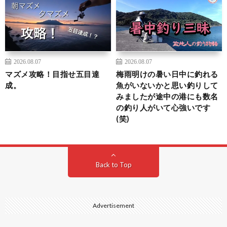
2026.08.07
2026.08.07
マズメ攻略！目指せ五目達
梅雨明けの暑い日中に釣れる
成。
魚がいないかと思い釣りして
みましたが途中の港にも数名
の釣り人がいて心強いです
(笑)
Back to Top
Advertisement