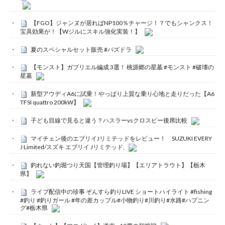
【FGO】ジャンヌが居ればNP100％チャージ！？でもシャンクス！
宝具効果が！【Wジルにスキル強化実装！】
夏のスペシャルセット販売 #パズドラ
【モンスト】ガブリエル編成 3選！ 桃源郷の星墓 #モンスト #破壊の
星墓
新型アウディA6に試乗！やっぱり上質な乗り心地と走りだった【A6
TFSI quattro 200kW】
子ども目線で見ると違う？ハスラーvsクロスビー後席比較
マイチェン後のエブリイJリミテッドをレビュー！ SUZUKI EVERY
J Limited/スズキ エブリイ Jリミテッド,
釣れない釣堀つり天国【管理釣り場】【エリアトラウト】【栃木
県】
ライブ配信中の珍事 ぞんすら釣りLIVE ショートハイライト #fishing
#釣り #釣りガール #年の差カップル#小物釣り#川釣り#水路#ハプニン
グ#栃木県