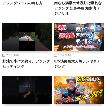
アジングワームの刺し方
南なら満潮の常夜灯は爆釣な
アジング 知多半島 知多湾 ア
ジノサオ
2026.08.07
2026.08.07
野池で小バス釣り、アジング
8/5淡路島太刀魚テンヤ＆ア
セッティング
ジング