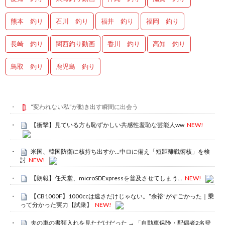
熊本 釣り
石川 釣り
福井 釣り
福岡 釣り
長崎 釣り
関西釣り動画
香川 釣り
高知 釣り
鳥取 釣り
鹿児島 釣り
“変われない私”が動き出す瞬間に出会う
【衝撃】見ている方も恥ずかしい共感性羞恥な芸能人ww
NEW!
米国、韓国防衛に核持ち出すか…中ロに備え「短距離戦術核」を検
討
NEW!
【朗報】任天堂、microSDExpressを普及させてしまう…
NEW!
【CB1000F】1000ccは速さだけじゃない。“余裕”がすごかった｜乗
って分かった実力【試乗】
NEW!
夫の車の書類入れを見ただけだった → 「自動車保険・配偶者2名登