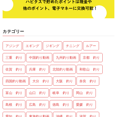
カテゴリー
アジング
エギング
ジギング
チニング
ルアー
三重 釣り
中国釣り動画
九州釣り動画
京都 釣り
佐賀 釣り
兵庫 釣り
北陸釣り動画
和歌山 釣り
四国釣り動画
大分 釣り
大阪 釣り
奈良 釣り
富山 釣り
山口 釣り
岐阜 釣り
岡山 釣り
島根 釣り
広島 釣り
徳島 釣り
愛媛 釣り
愛知 釣り
東海釣り動画
沖縄 釣り
滋賀 釣り