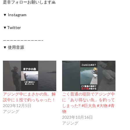
是非フォローお願いします🙏
▼ Instagram
▼Twitter
———————————–
▼ 使用音源
アジング中にまさかの魚。解
ごく普通の堤防でアジング中
説中に１投で釣っちゃった！
に「あり得ない魚」を釣って
2023年12月5日
しまった‼ #巨大魚 #大物 #青
アジング
物
2023年10月16日
アジング