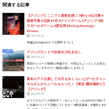
関連する記事
【アジング】ここで１発変化球✊🏻 #釣り #石川県 #
能登半島 #北陸 #2月 #ナイトゲーム #アジング #釣
りガール #ワーム #変化球 #fishing #yamaga
#daiwa
2025.02.21
本編はInstagramにて公開中📱✨[…]
アジングロッドで勿来火力吐き出し
2026.05.23
前回のショート動画の本編です。今回はちょっとしたお知ら
せもしていますのでご確認お願いします[…]
真冬のアジを探して今日もゆく らいとげーむチャン
ネルさんからシールもらった！【東京/横浜海釣り】
【アジング】
2024.02.05
オリジナルグッズ発売中！： #ジュリエッタはBGMで流れて
いる曲のバンドで活動しています！ ●配信楽曲： #海釣り #ル