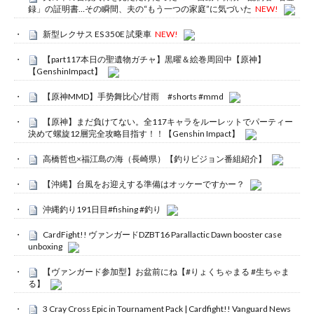
録」の証明書…その瞬間、夫の“もう一つの家庭”に気づいた
NEW!
新型レクサス ES 350E 試乗車
NEW!
【part117本日の聖遺物ガチャ】黒曜＆絵巻周回中【原神】
【GenshinImpact】
【原神MMD】手势舞比心/甘雨 #shorts #mmd
【原神】まだ負けてない。全117キャラをルーレットでパーティー
決めて螺旋12層完全攻略目指す！！【Genshin Impact】
高橋哲也×福江島の海（長崎県）【釣りビジョン番組紹介】
【沖縄】台風をお迎えする準備はオッケーですかー？
沖縄釣り191日目#fishing #釣り
CardFight!! ヴァンガードDZBT16 Parallactic Dawn booster case
unboxing
【ヴァンガード参加型】お盆前にね【#りょくちゃまる #生ちゃま
る】
3 Cray Cross Epic in Tournament Pack | Cardfight!! Vanguard News