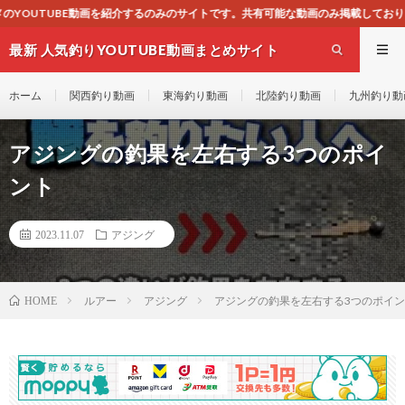
のみのサイトです。共有可能な動画のみ掲載しており、公序良俗に反しない動画を掲
最新 人気釣りYOUTUBE動画まとめサイト
WEST
ホーム
関西釣り動画
東海釣り動画
北陸釣り動画
九州釣り動
アジングの釣果を左右する3つのポイ
ント
2023.11.07
アジング
ルアー
アジング
アジングの釣果を左右する3つのポイ
HOME