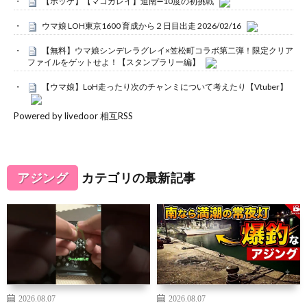
【ホッケ】【マコガレイ】道南➖10度の初挑戦
ウマ娘 LOH東京1600 育成から２日目出走 2026/02/16
【無料】ウマ娘シンデレラグレイ×笠松町コラボ第二弾！限定クリア
ファイルをゲットせよ！【スタンプラリー編】
【ウマ娘】LoH走ったり次のチャンミについて考えたり【Vtuber】
Powered by livedoor 相互RSS
アジング
カテゴリの最新記事
2026.08.07
2026.08.07