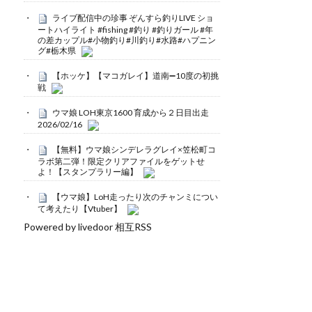
ライブ配信中の珍事 ぞんすら釣りLIVE ショ
ートハイライト #fishing #釣り #釣りガール #年
の差カップル#小物釣り#川釣り#水路#ハプニン
グ#栃木県
【ホッケ】【マコガレイ】道南➖10度の初挑
戦
ウマ娘 LOH東京1600 育成から２日目出走
2026/02/16
【無料】ウマ娘シンデレラグレイ×笠松町コ
ラボ第二弾！限定クリアファイルをゲットせ
よ！【スタンプラリー編】
【ウマ娘】LoH走ったり次のチャンミについ
て考えたり【Vtuber】
Powered by livedoor 相互RSS