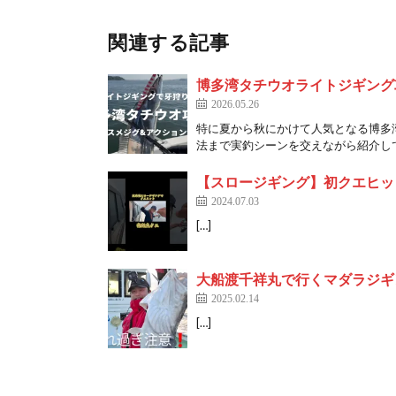
関連する記事
博多湾タチウオライトジギング
2026.05.26
特に夏から秋にかけて人気となる博多
法まで実釣シーンを交えながら紹介してい
【スロージギング】初クエヒッ
2024.07.03
[…]
大船渡千祥丸で行くマダラジギング
2025.02.14
[…]