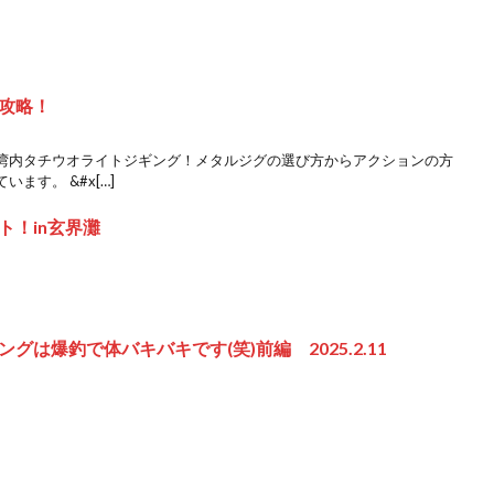
攻略！
湾内タチウオライトジギング！メタルジグの選び方からアクションの方
ます。 &#x[…]
ト！in玄界灘
は爆釣で体バキバキです(笑)前編 2025.2.11