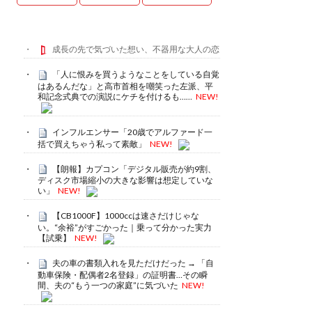
成長の先で気づいた想い、不器用な大人の恋
「人に恨みを買うようなことをしている自覚
はあるんだな」と高市首相を嘲笑った左派、平
和記念式典での演説にケチを付けるも……
NEW!
インフルエンサー「20歳でアルファード一
括で買えちゃう私って素敵」
NEW!
【朗報】カプコン「デジタル販売が約9割、
ディスク市場縮小の大きな影響は想定していな
い」
NEW!
【CB1000F】1000ccは速さだけじゃな
い。“余裕”がすごかった｜乗って分かった実力
【試乗】
NEW!
夫の車の書類入れを見ただけだった → 「自
動車保険・配偶者2名登録」の証明書…その瞬
間、夫の“もう一つの家庭”に気づいた
NEW!