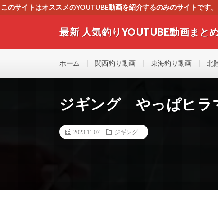
このサイトはオススメのYOUTUBE動画を紹介するのみのサイトで
いましたら、下記お問合せよりご連絡
最新 人気釣りYOUTUBE動画まとめ
最新人気釣りYOUTUB動画 釣りマニア必見！！初心
す！！
ホーム
関西釣り動画
東海釣り動画
北
ジギング やっぱヒラ
2023.11.07
ジギング