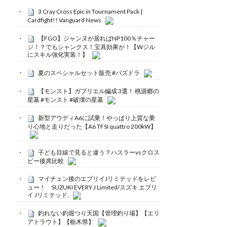
3 Cray Cross Epic in Tournament Pack |
Cardfight!! Vanguard News
【FGO】ジャンヌが居ればNP100％チャー
ジ！？でもシャンクス！宝具効果が！【Wジル
にスキル強化実装！】
夏のスペシャルセット販売 #パズドラ
【モンスト】ガブリエル編成 3選！ 桃源郷の
星墓 #モンスト #破壊の星墓
新型アウディA6に試乗！やっぱり上質な乗
り心地と走りだった【A6 TFSI quattro 200kW】
子ども目線で見ると違う？ハスラーvsクロス
ビー後席比較
マイチェン後のエブリイJリミテッドをレビ
ュー！ SUZUKI EVERY J Limited/スズキ エブリ
イ Jリミテッド,
釣れない釣堀つり天国【管理釣り場】【エリ
アトラウト】【栃木県】