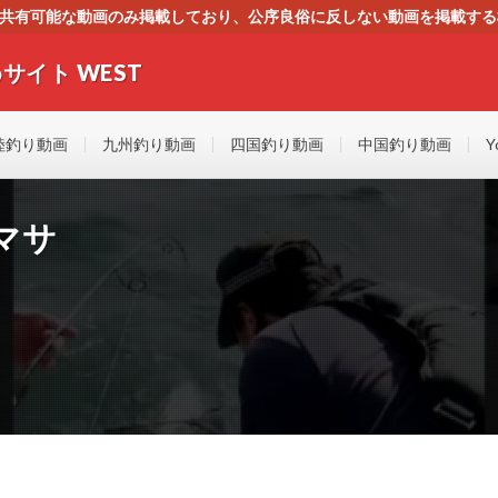
す。共有可能な動画のみ掲載しており、公序良俗に反しない動画を掲載す
ください。即刻対処させて頂きます。なお、同サイトはGoogleアド
サイト WEST
者にもやさしい！！釣りに関するあらゆるYOUTUBE動画をまとめたサイトで
陸釣り動画
九州釣り動画
四国釣り動画
中国釣り動画
Y
マサ