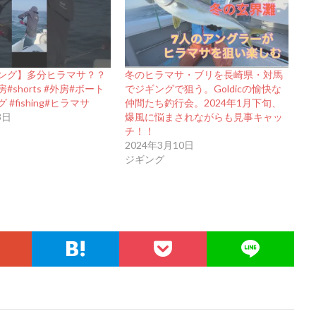
ング】多分ヒラマサ？？
冬のヒラマサ・ブリを長崎県・対馬
shorts #外房#ボート
でジギングで狙う。Goldicの愉快な
#fishing#ヒラマサ
仲間たち釣行会。2024年1月下旬、
3日
爆風に悩まされながらも見事キャッ
チ！！
2024年3月10日
ジギング