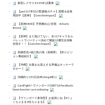
新型レクサス ES 350E 試乗車
【part117本日の聖遺物ガチャ】黒曜＆絵巻
周回中【原神】【GenshinImpact】
【原神MMD】手势舞比心/甘雨 #shorts
#mmd
【原神】まだ負けてない。全117キャラをル
ーレットでパーティー決めて螺旋12層完全攻略
目指す！！【Genshin Impact】
高橋哲也×福江島の海（長崎県）【釣りビジ
ョン番組紹介】
【沖縄】台風をお迎えする準備はオッケーで
すかー？
沖縄釣り191日目#fishing #釣り
CardFight!! ヴァンガードDZBT16 Parallactic
Dawn booster case unboxing
【ヴァンガード参加型】お盆前にね【#りょ
くちゃまる #生ちゃまる】