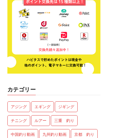
カテゴリー
アジング
エギング
ジギング
チニング
ルアー
三重 釣り
中国釣り動画
九州釣り動画
京都 釣り