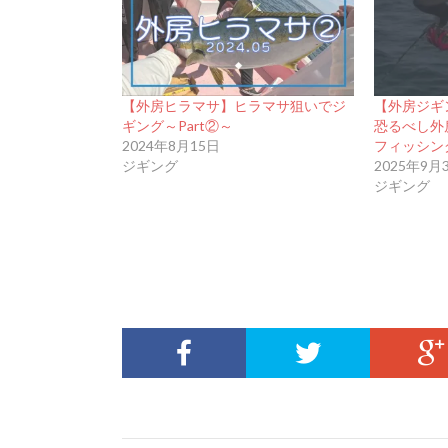
【外房ヒラマサ】ヒラマサ狙いでジ
【外房ジギ
ギング～Part②～
恐るべし外房#
2024年8月15日
フィッシング 
ジギング
2025年9月
ジギング