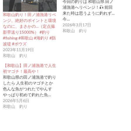
今回の釣りは 和歌山県 田ノ
浦漁港へリベンジ！🎣 前回
来た時は思うように釣れず…
和歌山釣り！田ノ浦漁港リベ
今…
ンジ。絶好のポイントと環境
2026年3月17日
なのに、まさかの…（定点撮
和歌山 釣り
影早送り15000%） #釣り
#fishing #和歌山 #海釣り #防
波堤 #ボウズ
2023年11月19日
和歌山 釣り
【和歌山】田ノ浦漁港で人生
初マゴチ！最高や！
和歌山県の田ノ浦漁港で釣り
したら 人生初のマゴチとか
色んな魚がつれたでやんす
やっぱり初めて釣れた魚…
2026年5月6日
和歌山 釣り