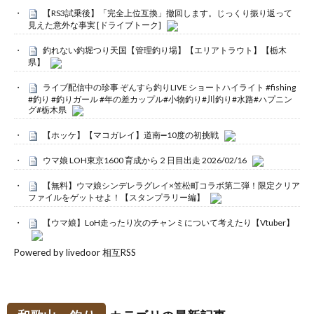
【RS3試乗後】「完全上位互換」撤回します。じっくり振り返って
見えた意外な事実 [ドライブトーク]
釣れない釣堀つり天国【管理釣り場】【エリアトラウト】【栃木
県】
ライブ配信中の珍事 ぞんすら釣りLIVE ショートハイライト #fishing
#釣り #釣りガール #年の差カップル#小物釣り#川釣り#水路#ハプニン
グ#栃木県
【ホッケ】【マコガレイ】道南➖10度の初挑戦
ウマ娘 LOH東京1600 育成から２日目出走 2026/02/16
【無料】ウマ娘シンデレラグレイ×笠松町コラボ第二弾！限定クリア
ファイルをゲットせよ！【スタンプラリー編】
【ウマ娘】LoH走ったり次のチャンミについて考えたり【Vtuber】
Powered by livedoor 相互RSS