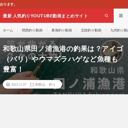
このサイトはオススメの
最新 人気釣りYOUTUBE動画まとめサイト
WEST
ホーム
関西釣り動画
東海釣り動画
北陸釣り動画
九州釣り動
和歌山県田ノ浦漁港の釣果は？アイゴ
（バリ）やウマズラハゲなど魚種も
豊富！
2023.11.07
和歌山 釣り