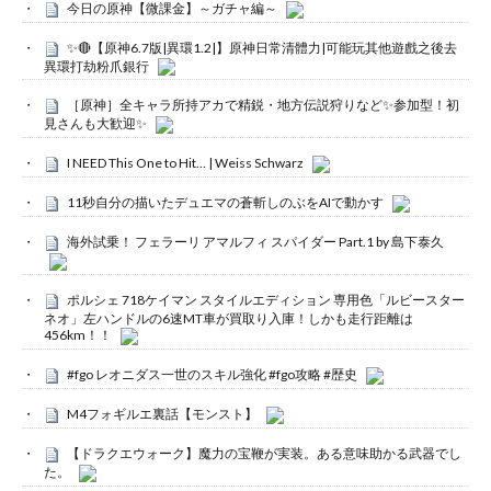
今日の原神【微課金】～ガチャ編～
✨🔴【原神6.7版|異環1.2|】原神日常清體力|可能玩其他遊戲之後去
異環打劫粉爪銀行
［原神］全キャラ所持アカで精鋭・地方伝説狩りなど✨参加型！初
見さんも大歓迎✨
I NEED This One to Hit… | Weiss Schwarz
11秒自分の描いたデュエマの蒼斬しのぶをAIで動かす
海外試乗！ フェラーリ アマルフィ スパイダー Part.1 by 島下泰久
ポルシェ 718ケイマン スタイルエディション 専用色「ルビースター
ネオ」左ハンドルの6速MT車が買取り入庫！しかも走行距離は
456km！！
#fgo レオニダス一世のスキル強化 #fgo攻略 #歴史
M4フォギルエ裏話【モンスト】
【ドラクエウォーク】魔力の宝鞭が実装。ある意味助かる武器でし
た。