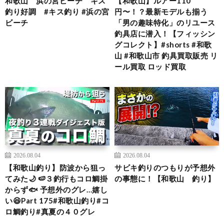
和歌山 浜の宮ビーチ キス
【和歌山】ルアー110
釣り好調 #キス釣り #浜の宮
円〜！？最新モデルも揃う
ビーチ
「男の趣味特化」のリユース
釣具店に潜入！【フィッシン
グコレクト】#shorts #和歌
山 #和歌山市 釣具買取販売 リ
ール買取 ロッド買取
2026.08.04
2026.08.04
【和歌山釣り】防波から狙っ
サビキ釣りのつもりが予想外
てみた🌙 🍉３釣行もコロ鯛掛
の事態に！【和歌山 釣り】
からず🐟 予想外のグレ…嬉し
い😆Part 175#和歌山釣り#コ
ロ鯛釣り#真夏の４０グレ