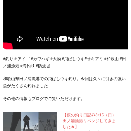
#釣り＃アイゴ #カワハギ #大物 #飛ばしウキ#オキアミ #和歌山 #田
ノ浦漁港 #海釣り #防波堤
和歌山県田ノ浦漁港での飛ばしウキ釣り。今回は久々に引きの強い
魚がたくさん釣れました！
その他の情報もブログでご覧いただけます。
【僕の釣り日記🎣3/15（日）
田ノ浦漁港リベンジしてきま
した🔥】