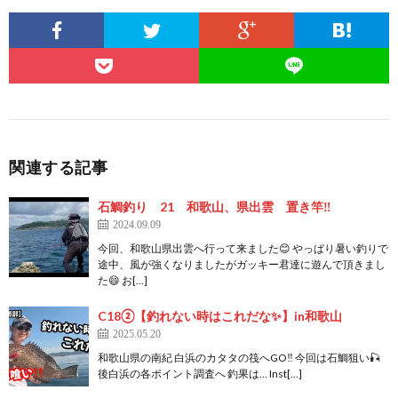
関連する記事
石鯛釣り 21 和歌山、県出雲 置き竿‼️
2024.09.09
今回、和歌山県出雲へ行って来ました😊 やっぱり暑い釣りで
途中、風が強くなりましたがガッキー君達に遊んで頂きまし
た😄 お[…]
C18②【釣れない時はこれだな✨】in和歌山
2025.05.20
和歌山県の南紀 白浜のカタタの筏へGO‼️ 今回は石鯛狙い🎣
後白浜の各ポイント調査へ 釣果は… Inst[…]