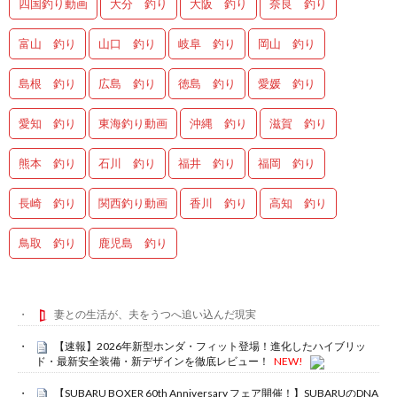
四国釣り動画
大分 釣り
大阪 釣り
奈良 釣り
富山 釣り
山口 釣り
岐阜 釣り
岡山 釣り
島根 釣り
広島 釣り
徳島 釣り
愛媛 釣り
愛知 釣り
東海釣り動画
沖縄 釣り
滋賀 釣り
熊本 釣り
石川 釣り
福井 釣り
福岡 釣り
長崎 釣り
関西釣り動画
香川 釣り
高知 釣り
鳥取 釣り
鹿児島 釣り
妻との生活が、夫をうつへ追い込んだ現実
【速報】2026年新型ホンダ・フィット登場！進化したハイブリッ
ド・最新安全装備・新デザインを徹底レビュー！
NEW!
【SUBARU BOXER 60th Anniversary フェア開催！】SUBARUのDNA