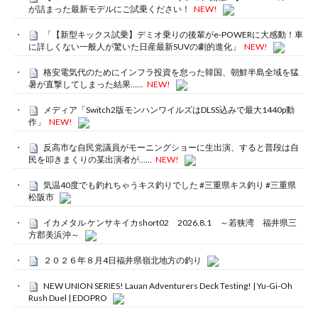
が詰まった最新モデルにご試乗ください！
NEW!
「【新型キックス試乗】デミオ乗りの後輩がe-POWERに大感動！車
に詳しくない一般人が驚いた日産最新SUVの劇的進化」
NEW!
格安電気代のためにインフラ投資を怠った韓国、朝鮮半島全域を猛
暑が直撃してしまった結果……
NEW!
メディア「Switch2版モンハンワイルズはDLSS込みで最大1440p動
作」
NEW!
反高市な自民党議員がモーニングショーに生出演、すると普段は自
民を叩きまくりの某出演者が……
NEW!
気温40度でも釣れちゃうキス釣りでした #三重県キス釣り #三重県
松阪市
イカメタル ケンサキイカshort02 2026.8.1 ～若狭湾 福井県三
方郡美浜沖～
２０２６年８月4日福井県嶺北地方の釣り
NEW UNION SERIES! Lauan Adventurers Deck Testing! | Yu-Gi-Oh
Rush Duel | EDOPRO