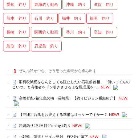
愛知 釣り
東海釣り動画
沖縄 釣り
滋賀 釣り
熊本 釣り
石川 釣り
福井 釣り
福岡 釣り
長崎 釣り
関西釣り動画
香川 釣り
高知 釣り
鳥取 釣り
鹿児島 釣り
ぜんぶ私が中心、そう思った瞬間から歪み出す
消費税減税をなんとしても阻止したい石破前首相、「何いってんの
こいつ」と有権者をドン引きさせるよな屁理屈を……
NEW!
高橋哲也×福江島の海（長崎県）【釣りビジョン番組紹介】
NEW!
【沖縄】台風をお迎えする準備はオッケーですかー？
NEW!
沖縄釣り191日目#fishing #釣り
NEW!
北朝鮮、弾道ミサイル発射 EEZ外に落下
NEW!