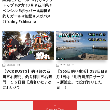
トップ #夕方 #7月 #石川県 #
ペンシル #ポッパー #黒鯛 #
釣りガール #能登 #メガバス
#fishing #shimano
2026.08.03
2026.08.02
【VCR RUST3】釣り師の石
【365日釣り生活】333日目8
川五右衛門、釣り師川五右衛
月1日は「明石川河口サーフ
門 １５日目【扇名いだ / ゆ
～新波止」で投げ釣りした
にれいど】
日！！
Back to Top