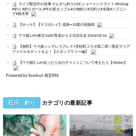
ライブ配信中の珍事 ぞんすら釣りLIVE ショートハイライト #fishing
#釣り #釣りガール #年の差カップル#小物釣り#川釣り#水路#ハプニン
グ#栃木県
【ホッケ】【マコガレイ】道南➖10度の初挑戦
ウマ娘 LOH東京1600 育成から２日目出走 2026/02/16
【無料】ウマ娘シンデレラグレイ×笠松町コラボ第二弾！限定クリア
ファイルをゲットせよ！【スタンプラリー編】
【ウマ娘】LoH走ったり次のチャンミについて考えたり【Vtuber】
Powered by livedoor 相互RSS
石川 釣り
カテゴリの最新記事