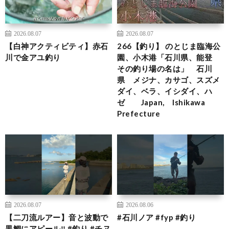
2026.08.07
2026.08.07
【白神アクティビティ】赤石
266【釣り】 のとじま臨海公
川で金アユ釣り
園、小木港「石川県、能登
その釣り場の名は」 石川
県 メジナ、カサゴ、スズメ
ダイ、ベラ、イシダイ、ハ
ゼ Japan, Ishikawa
Prefecture
2026.08.07
2026.08.06
【二刀流ルアー】音と波動で
#石川ノア #fyp #釣り
黒鯛にアピール‼️ #釣り #チヌ