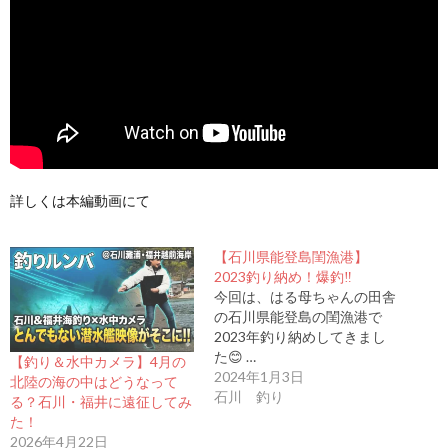
詳しくは本編動画にて
【石川県能登島閨漁港】
2023釣り納め！爆釣‼️
今回は、はる母ちゃんの田舎
の石川県能登島の閨漁港で
2023年釣り納めしてきまし
た😊 …
【釣り＆水中カメラ】4月の
2024年1月3日
北陸の海の中はどうなって
石川 釣り
る？石川・福井に遠征してみ
た！
2026年4月22日