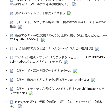
宝具効果が！【Wジルにスキル強化実装！】
夏のスペシャルセット販売 #パズドラ
【モンスト】ガブリエル編成 3選！ 桃源郷の星墓 #モンスト #破壊の
星墓
新型アウディA6に試乗！やっぱり上質な乗り心地と走りだった【A6
TFSI quattro 200kW】
子ども目線で見ると違う？ハスラーvsクロスビー後席比較
マイチェン後のエブリイJリミテッドをレビュー！ SUZUKI EVERY
J Limited/スズキ エブリイ Jリミテッド,
【原神】星と深淵を目指せ！各キャラver.
【原神】嫌われすぎなキャラ3選 #原神 #genshinimpact
【原神】ミティヤくん天然らしいです #原神 #genshinimpact #ミテ
ィヤ #shorts
釣れない釣堀つり天国【管理釣り場】【エリアトラウト】【栃木
県】