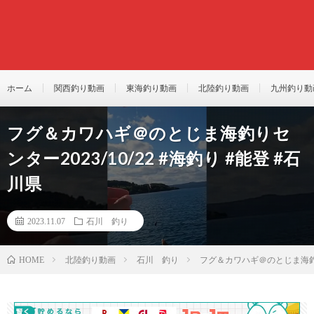
ホーム
関西釣り動画
東海釣り動画
北陸釣り動画
九州釣り動
フグ＆カワハギ＠のとじま海釣りセ
ンター2023/10/22 #海釣り #能登 #石
川県
2023.11.07
石川 釣り
北陸釣り動画
石川 釣り
フグ＆カワハギ＠のとじま海釣りセ
HOME