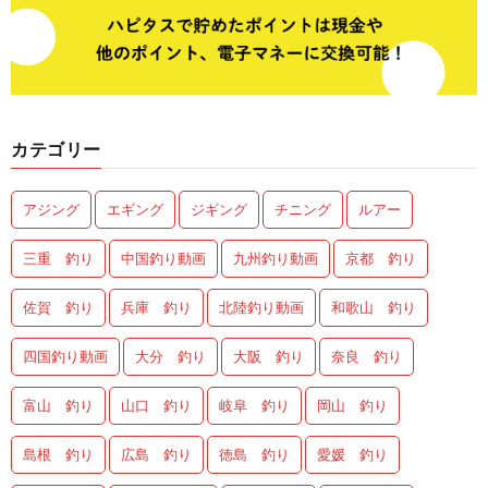
カテゴリー
アジング
エギング
ジギング
チニング
ルアー
三重 釣り
中国釣り動画
九州釣り動画
京都 釣り
佐賀 釣り
兵庫 釣り
北陸釣り動画
和歌山 釣り
四国釣り動画
大分 釣り
大阪 釣り
奈良 釣り
富山 釣り
山口 釣り
岐阜 釣り
岡山 釣り
島根 釣り
広島 釣り
徳島 釣り
愛媛 釣り