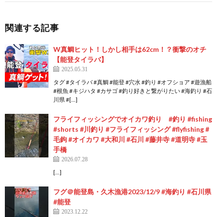
関連する記事
W真鯛ヒット！しかし相手は62cm！？衝撃のオチ
【能登タイラバ】
2025.05.31
タグ #タイラバ #真鯛 #能登 #穴水 #釣り #オフショア #遊漁船
#根魚 #キジハタ #カサゴ #釣り好きと繋がりたい #海釣り #石
川県 #[…]
フライフィッシングでオイカワ釣り #釣り #fishing
#shorts #川釣り #フライフィッシング #flyfishing #
毛鉤 #オイカワ #大和川 #石川 #藤井寺 #道明寺 #玉
手橋
2026.07.28
[…]
フグ＠能登島・久木漁港2023/12/9 #海釣り #石川県
#能登
2023.12.22