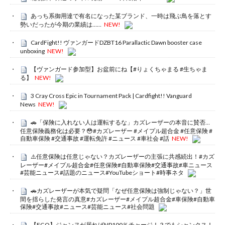
あっち系御用達で有名になった某ブランド、一時は飛ぶ鳥を落とす
勢いだったが今期の業績は……
NEW!
CardFight!! ヴァンガードDZBT16 Parallactic Dawn booster case
unboxing
NEW!
【ヴァンガード参加型】お盆前にね【#りょくちゃまる #生ちゃま
る】
NEW!
3 Cray Cross Epic in Tournament Pack | Cardfight!! Vanguard
News
NEW!
🚗「保険に入れない人は運転するな」カズレーザーの本音に賛否…
任意保険義務化は必要？😳#カズレーザー #メイプル超合金 #任意保険 #
自動車保険 #交通事故 #運転免許 #ニュース #車社会 #話
NEW!
⚠️任意保険は任意じゃない？カズレーザーの主張に共感続出！#カズ
レーザー#メイプル超合金#任意保険#自動車保険#交通事故#車ニュース
#芸能ニュース#話題のニュース#YouTubeショート#時事ネタ
🚗カズレーザーが本気で疑問「なぜ任意保険は強制じゃない？」世
間を揺らした発言の真意#カズレーザー#メイプル超合金#車保険#自動車
保険#交通事故#ニュース#芸能ニュース#社会問題
【FGO】ジャンヌが居ればNP100％チャージ！？でもシャンクス！