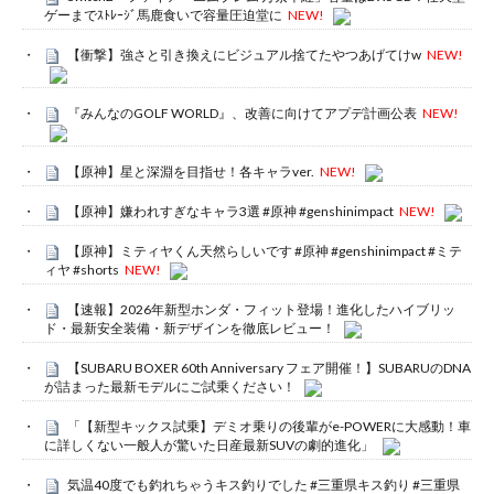
ゲーまでｽﾄﾚｰｼﾞ馬鹿食いで容量圧迫堂に
NEW!
【衝撃】強さと引き換えにビジュアル捨てたやつあげてけw
NEW!
『みんなのGOLF WORLD』、改善に向けてアプデ計画公表
NEW!
【原神】星と深淵を目指せ！各キャラver.
NEW!
【原神】嫌われすぎなキャラ3選 #原神 #genshinimpact
NEW!
【原神】ミティヤくん天然らしいです #原神 #genshinimpact #ミテ
ィヤ #shorts
NEW!
【速報】2026年新型ホンダ・フィット登場！進化したハイブリッ
ド・最新安全装備・新デザインを徹底レビュー！
【SUBARU BOXER 60th Anniversary フェア開催！】SUBARUのDNA
が詰まった最新モデルにご試乗ください！
「【新型キックス試乗】デミオ乗りの後輩がe-POWERに大感動！車
に詳しくない一般人が驚いた日産最新SUVの劇的進化」
気温40度でも釣れちゃうキス釣りでした #三重県キス釣り #三重県