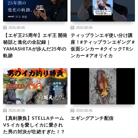
2026.08.06
2026.08.06
【エギ王25周年】エギ王 開発
ティップランエギ使い分け講
秘話と進化の全記録｜
座！#ティップランエギング #
YAMASHITAが歩んだ25年の
仮面シンカー #クイックTRシ
軌跡
ンカー #アオリイカ
2026.08.06
2026.08.06
【真剣勝負】STELLAチーム
エギングアンチ配信
VS イカを愛しイカに愛され
た男の対決が壮絶すぎた！？