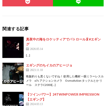
関連する記事
真夜中の海をロケッティアでパトロール🦑#エギン
グ
2026.05.14
[…]
エギングのちイカのアヒージョ
2023.11.10
晩飯釣りも悪くないですね！ 使用した機材 一眼ミラーレスカ
メラ α7c アクションカメラ OsmoAction タックルとか リ
ール ステラC2000[…]
【ツインパワー】24TWINPOWER IMPRESSION
【エギング】
2024.03.13