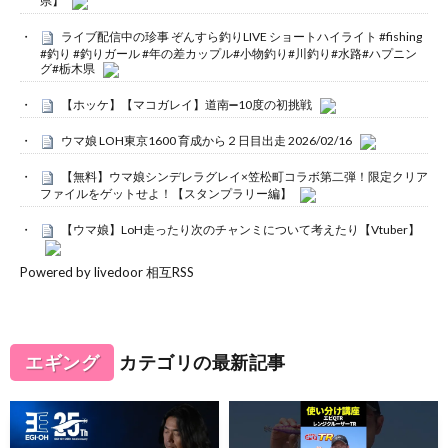
県】
ライブ配信中の珍事 ぞんすら釣りLIVE ショートハイライト #fishing
#釣り #釣りガール #年の差カップル#小物釣り#川釣り#水路#ハプニン
グ#栃木県
【ホッケ】【マコガレイ】道南➖10度の初挑戦
ウマ娘 LOH東京1600 育成から２日目出走 2026/02/16
【無料】ウマ娘シンデレラグレイ×笠松町コラボ第二弾！限定クリア
ファイルをゲットせよ！【スタンプラリー編】
【ウマ娘】LoH走ったり次のチャンミについて考えたり【Vtuber】
Powered by livedoor 相互RSS
エギング
カテゴリの最新記事