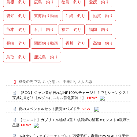
島根 釣り
広島 釣り
徳島 釣り
愛媛 釣り
愛知 釣り
東海釣り動画
沖縄 釣り
滋賀 釣り
熊本 釣り
石川 釣り
福井 釣り
福岡 釣り
長崎 釣り
関西釣り動画
香川 釣り
高知 釣り
鳥取 釣り
鹿児島 釣り
成長の先で気づいた想い、不器用な大人の恋
【FGO】ジャンヌが居ればNP100％チャージ！？でもシャンクス！
宝具効果が！【Wジルにスキル強化実装！】
NEW!
夏のスペシャルセット販売 #パズドラ
NEW!
【モンスト】ガブリエル編成 3選！ 桃源郷の星墓 #モンスト #破壊の
星墓
NEW!
Switch2「ファイアーエムブレム 万紫千紅」容量は29.5GB！任天堂