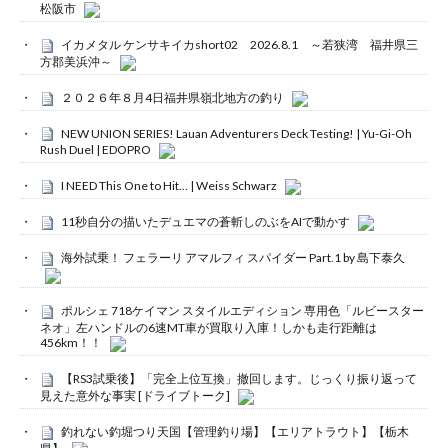
松阪市
イカメタル ケンサキイカshort02 2026.8.1 ～若狭湾 福井県三
方郡美浜沖～
２０２６年８月4日福井県嶺北地方の釣り
NEW UNION SERIES! Lauan Adventurers Deck Testing! | Yu-Gi-Oh
Rush Duel | EDOPRO
I NEED This One to Hit… | Weiss Schwarz
11秒自分の描いたデュエマの蒼斬しのぶをAIで動かす
海外試乗！ フェラーリ アマルフィ スパイダー Part.1 by 島下泰久
ポルシェ 718ケイマン スタイルエディション 専用色「ルビースター
ネオ」左ハンドルの6速MT車が買取り入庫！しかも走行距離は
456km！！
【RS3試乗後】「完全上位互換」撤回します。じっくり振り返って
見えた意外な事実 [ドライブトーク]
釣れない釣堀つり天国【管理釣り場】【エリアトラウト】【栃木