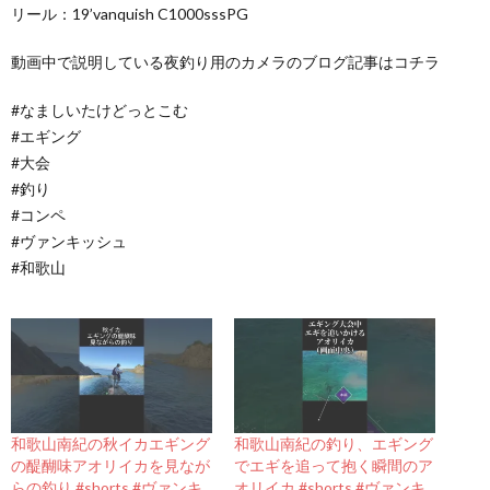
リール：19’vanquish C1000sssPG
動画中で説明している夜釣り用のカメラのブログ記事はコチラ
#なましいたけどっとこむ
#エギング
#大会
#釣り
#コンペ
#ヴァンキッシュ
#和歌山
和歌山南紀の秋イカエギング
和歌山南紀の釣り、エギング
の醍醐味アオリイカを見なが
でエギを追って抱く瞬間のア
らの釣り #shorts #ヴァンキ
オリイカ #shorts #ヴァンキ