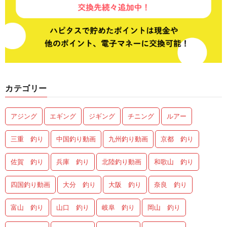
カテゴリー
アジング
エギング
ジギング
チニング
ルアー
三重 釣り
中国釣り動画
九州釣り動画
京都 釣り
佐賀 釣り
兵庫 釣り
北陸釣り動画
和歌山 釣り
四国釣り動画
大分 釣り
大阪 釣り
奈良 釣り
富山 釣り
山口 釣り
岐阜 釣り
岡山 釣り