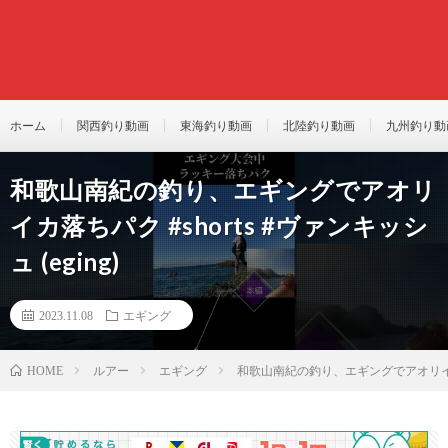
ホーム
関西釣り動画
東海釣り動画
北陸釣り動画
九州釣り動
和歌山南紀の釣り、エギングでアオリ
イカ落ちパク #shorts #ヴァンキッシ
ュ (eging)
2023.11.08
エギング
ルアー
エギング
和歌山南紀の釣り、エギングでアオリイカ落ちパ
HOME