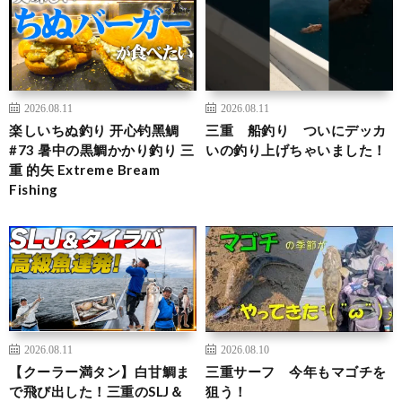
2026.08.11
2026.08.11
楽しいちぬ釣り 开心钓黑鲷
三重 船釣り ついにデッカ
#73 暑中の黒鯛かかり釣り 三
いの釣り上げちゃいました！
重 的矢 Extreme Bream
Fishing
2026.08.11
2026.08.10
【クーラー満タン】白甘鯛ま
三重サーフ 今年もマゴチを
で飛び出した！三重のSLJ＆
狙う！