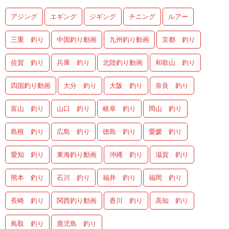
アジング
エギング
ジギング
チニング
ルアー
三重 釣り
中国釣り動画
九州釣り動画
京都 釣り
佐賀 釣り
兵庫 釣り
北陸釣り動画
和歌山 釣り
四国釣り動画
大分 釣り
大阪 釣り
奈良 釣り
富山 釣り
山口 釣り
岐阜 釣り
岡山 釣り
島根 釣り
広島 釣り
徳島 釣り
愛媛 釣り
愛知 釣り
東海釣り動画
沖縄 釣り
滋賀 釣り
熊本 釣り
石川 釣り
福井 釣り
福岡 釣り
長崎 釣り
関西釣り動画
香川 釣り
高知 釣り
鳥取 釣り
鹿児島 釣り