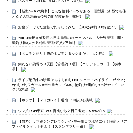
ハスラーとXBEE、実は〇〇万円も違う…
【新型N-BOX納車】こんな便利パーツがある！旧型用は新型でも使
える？人気製品＆今後の開発候補を一挙紹介
お金グミででた金額で釣りしてみた！⑨#大分#釣り#お金グミ
YouTube招き猫整憧の日本民謡の旅チャンネル！大分県民謡 関の
鯛釣り唄#大分県#関#民謡#尺八#三味線
【ダゴチン釣り】俺のダゴチンタックルが…【大分県】
釣れない釣堀つり天国【管理釣り場】【エリアトラウト】【栃木
県】
ライブ配信中の珍事 ぞんすら釣りLIVE ショートハイライト #fishing
#釣り #釣りガール #年の差カップル#小物釣り#川釣り#水路#ハプニン
グ#栃木県
【ホッケ】【マコガレイ】道南➖10度の初挑戦
ウマ娘 LOH東京1600 育成から２日目出走 2026/02/16
【無料】ウマ娘シンデレラグレイ×笠松町コラボ第二弾！限定クリア
ファイルをゲットせよ！【スタンプラリー編】