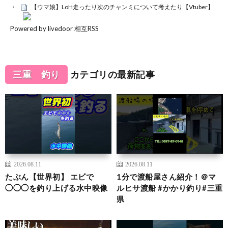
【ウマ娘】LoH走ったり次のチャンミについて考えたり【Vtuber】
Powered by livedoor 相互RSS
三重 釣り
カテゴリの最新記事
2026.08.11
2026.08.11
たぶん【世界初】 エビで
1分で渡船屋さん紹介！＠マ
◯◯◯を釣り上げる水中映像
ルヒサ渡船 #かかり釣り#三重
県