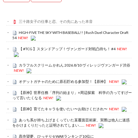
三十路女子の仕事と恋、その先にあった本音
HIGH-FIVE THE SKY WITH BASEBALL!! | Rush Duel Character Draft
54
NEW!
【 #TCG 】スタンドアップ！ヴァンガード対戦凸待ち！ #4
NEW!
カラフルスクリーム かれん 2026.8/10 ヴィレッジヴァンガード渋谷
NEW!
オデットガチャのために原石貯める参加型！【原神】
NEW!
【原神】世界任務「序列の始まり」+周辺探索 科学の力ってすげー
って言いたくなる
NEW!
【原神】育てたキャラを使いたい〜お助けくだされ〜
NEW!
あっち系が持ち上げまくっていた某覆面芸術家、実際は他人に迷惑
をかけまくりだったと証明されてしまい……
NEW!
髙寺望夢、ひっそりセWARランキング10位に