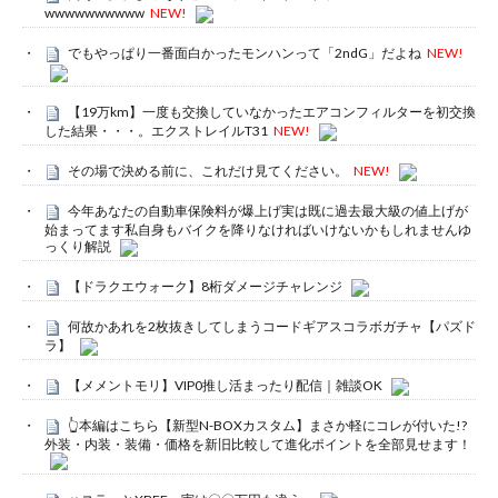
wwwwwwwwww
NEW!
でもやっぱり一番面白かったモンハンって「2ndG」だよね
NEW!
【19万km】一度も交換していなかったエアコンフィルターを初交換
した結果・・・。エクストレイルT31
NEW!
その場で決める前に、これだけ見てください。
NEW!
今年あなたの自動車保険料が爆上げ実は既に過去最大級の値上げが
始まってます私自身もバイクを降りなければいけないかもしれませんゆ
っくり解説
【ドラクエウォーク】8桁ダメージチャレンジ
何故かあれを2枚抜きしてしまうコードギアスコラボガチャ【パズド
ラ】
【メメントモリ】VIP0推し活まったり配信｜雑談OK
👆本編はこちら【新型N-BOXカスタム】まさか軽にコレが付いた!?
外装・内装・装備・価格を新旧比較して進化ポイントを全部見せます！