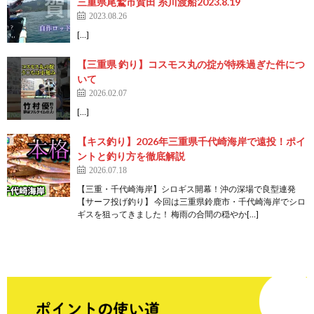
三重県尾鷲市賀田 糸川渡船2023.8.19
2023.08.26
[…]
【三重県 釣り】コスモス丸の掟が特殊過ぎた件につ
いて
2026.02.07
[…]
【キス釣り】2026年三重県千代崎海岸で遠投！ポイ
ントと釣り方を徹底解説
2026.07.18
【三重・千代崎海岸】シロギス開幕！沖の深場で良型連発
【サーフ投げ釣り】 今回は三重県鈴鹿市・千代崎海岸でシロ
ギスを狙ってきました！ 梅雨の合間の穏やか[…]