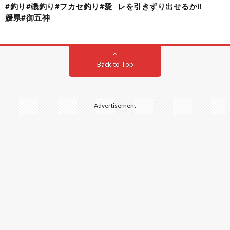
#釣り#磯釣り#フカセ釣り#愛
レを引きずり出せるか‼️
媛県#御五神
Back to Top
Advertisement