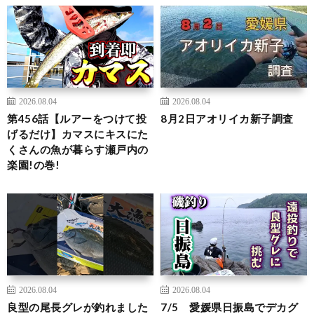
2026.08.04
2026.08.04
第456話【ルアーをつけて投
8月2日アオリイカ新子調査
げるだけ】カマスにキスにた
くさんの魚が暮らす瀬戸内の
楽園!の巻!
2026.08.04
2026.08.04
良型の尾長グレが釣れました
7/5 愛媛県日振島でデカグ