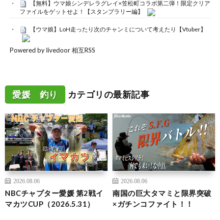
【無料】ウマ娘シンデレラグレイ×笠松町コラボ第二弾！限定クリア
ファイルをゲットせよ！【スタンプラリー編】
【ウマ娘】LoH走ったり次のチャンミについて考えたり【Vtuber】
Powered by livedoor 相互RSS
愛媛 釣り
カテゴリの最新記事
2026.08.06
2026.08.06
NBCチャプター愛媛 第2戦イ
南国の巨大タマミと限界突破
マカツCUP（2026.5.31）
×ガチンコファイト！！