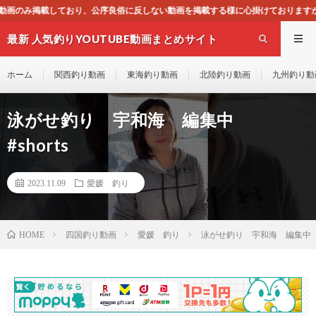
俗に反しない動画を掲載する様に心掛けておりますが、もし一般通念上不適合と思わ
最新 人気釣りYOUTUBE動画まとめサイト
WEST
ホーム
関西釣り動画
東海釣り動画
北陸釣り動画
九州釣り動
泳がせ釣り 宇和海 編集中
#shorts
2023.11.09
愛媛 釣り
四国釣り動画
愛媛 釣り
泳がせ釣り 宇和海 編集中 #s
HOME