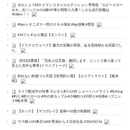
ポルシェ 718ケイマン スタイルエディション 専用色「ルビースター
ネオ」左ハンドルの6速MT車が買取り入庫！しかも走行距離は
456km！！
#fgo レオニダス一世のスキル強化 #fgo攻略 #歴史
M4フォギルエ裏話【モンスト】
【ドラクエウォーク】魔力の宝鞭が実装。ある意味助かる武器でし
た。
【RS3試乗後】「完全上位互換」撤回します。じっくり振り返って
見えた意外な事実 [ドライブトーク]
釣れない釣堀つり天国【管理釣り場】【エリアトラウト】【栃木
県】
ライブ配信中の珍事 ぞんすら釣りLIVE ショートハイライト #fishing
#釣り #釣りガール #年の差カップル#小物釣り#川釣り#水路#ハプニン
グ#栃木県
【ホッケ】【マコガレイ】道南➖10度の初挑戦
ウマ娘 LOH東京1600 育成から２日目出走 2026/02/16