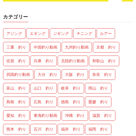
カテゴリー
アジング
エギング
ジギング
チニング
ルアー
三重 釣り
中国釣り動画
九州釣り動画
京都 釣り
佐賀 釣り
兵庫 釣り
北陸釣り動画
和歌山 釣り
四国釣り動画
大分 釣り
大阪 釣り
奈良 釣り
富山 釣り
山口 釣り
岐阜 釣り
岡山 釣り
島根 釣り
広島 釣り
徳島 釣り
愛媛 釣り
愛知 釣り
東海釣り動画
沖縄 釣り
滋賀 釣り
熊本 釣り
石川 釣り
福井 釣り
福岡 釣り