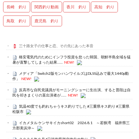
長崎 釣り
関西釣り動画
香川 釣り
高知 釣り
鳥取 釣り
鹿児島 釣り
三十路女子の仕事と恋、その先にあった本音
格安電気代のためにインフラ投資を怠った韓国、朝鮮半島全域を猛
暑が直撃してしまった結果……
NEW!
メディア「Switch2版モンハンワイルズはDLSS込みで最大1440p動
作」
NEW!
反高市な自民党議員がモーニングショーに生出演、すると普段は自
民を叩きまくりの某出演者が……
NEW!
気温40度でも釣れちゃうキス釣りでした #三重県キス釣り #三重県
松阪市
イカメタル ケンサキイカshort02 2026.8.1 ～若狭湾 福井県三
方郡美浜沖～