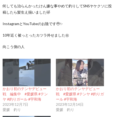
何しても治らんかったけん嫌な事やめて釣りしてSNSヤケクソに投
稿したら髪生え揃いました🤣
InstagramとYouTubeのお陰です🥹✨
10年近く被っとったカツラ外せました㊗️
向こう側の人
かおり初のテンヤデビュー
かおり初のテンヤデビュー
戦 編集中 #愛媛県 #テン
戦 #愛媛県 #テンヤ #釣りガ
ヤ #釣りガール #宇和海
ール #宇和海
2023年12月7日
2023年12月14日
愛媛 釣り
愛媛 釣り