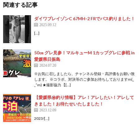
関連する記事
ダイワブレイゾンC 67MH-2 FRでバス釣りました！
2025.09.12
[…]
50㎝ グレ見参！マルキューM 1カップグレに参戦 in
愛媛県日振島
2024.07.20
※お気に召しましたら、チャンネル登録・高評価をお願い致
します。 ※コラボ、対決等のご参加お待ちしておりますm(_
_”m) ★撮影協力 【[…]
【愛媛県㊙️釣り情報】アレ！アレしたい！アレして
きました！お待たせいたしました！
2023.12.09
2023/[…]