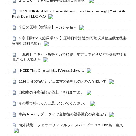
２０２６年８月4日福井県嶺北地方の釣り
NEW UNION SERIES! Lauan Adventurers Deck Testing! | Yu-Gi-Oh
Rush Duel | EDOPRO
今日の原神【微課金】～ガチャ編～
✨🔴【原神6.7版|異環1.2|】原神日常清體力|可能玩其他遊戲之後去
異環打劫粉爪銀行
［原神］全キャラ所持アカで精鋭・地方伝説狩りなど✨参加型！初
見さんも大歓迎✨
I NEED This One to Hit… | Weiss Schwarz
11秒自分の描いたデュエマの蒼斬しのぶをAIで動かす
自動車の任意保険が値上げされますよ。
その場で終わったと思わないでください。
車高3cmアップ！ タイヤ交換後の視界激変の高速走行
海外試乗！ フェラーリ アマルフィ スパイダー Part.1 by 島下泰久