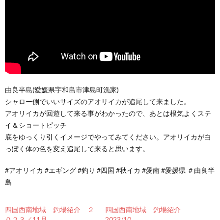
由良半島(愛媛県宇和島市津島町漁家)
シャロー側でいいサイズのアオリイカが追尾して来ました。
アオリイカが回遊して来る事がわかったので、あとは根気よくステ
イ＆ショートピッチ
底をゆっくり引くイメージでやってみてください。アオリイカが白
っぽく体の色を変え追尾して来ると思います。
#アオリイカ #エギング #釣り #四国 #秋イカ #愛南 #愛媛県 ＃由良半
島
四国西南地域 釣場紹介 ２
四国西南地域 釣場紹介
０２３／11月
2023/10。