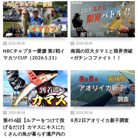
2026.08.06
2026.08.06
NBCチャプター愛媛 第2戦イ
南国の巨大タマミと限界突破
マカツCUP（2026.5.31）
×ガチンコファイト！！
2026.08.04
2026.08.04
第456話【ルアーをつけて投
8月2日アオリイカ新子調査
げるだけ】カマスにキスにた
くさんの魚が暮らす瀬戸内の