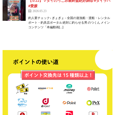
【5/22】マダイのっこみ最終盤絶好調⑥ #タイラバ
#愛媛
2026.05.23
釣人要チェック↓ ぎょぎょ – 全国の遊漁船・渡船・レンタル
ボート・釣具店ポータル 絶対に釣らせる男 のつくん メイン
コンテンツ「本編動画[…]