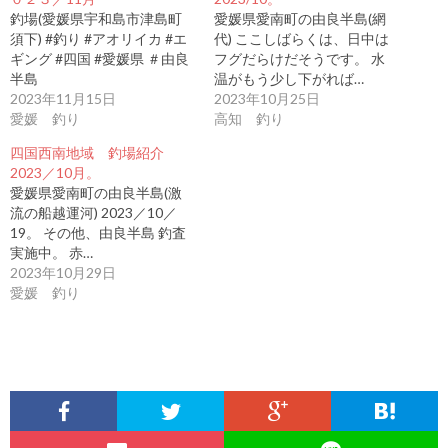
釣場(愛媛県宇和島市津島町
愛媛県愛南町の由良半島(網
須下) #釣り #アオリイカ #エ
代) ここしばらくは、日中は
ギング #四国 #愛媛県 ＃由良
フグだらけだそうです。 水
半島
温がもう少し下がれば…
2023年11月15日
2023年10月25日
愛媛 釣り
高知 釣り
四国西南地域 釣場紹介
2023／10月。
愛媛県愛南町の由良半島(激
流の船越運河) 2023／10／
19。 その他、由良半島 釣査
実施中。 赤…
2023年10月29日
愛媛 釣り