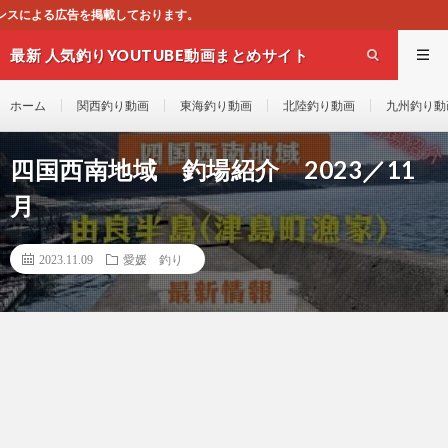
す。
最新 人気釣りYOUTUBE動画まとめサイト
WEST
ホーム
関西釣り動画
東海釣り動画
北陸釣り動画
九州釣り動
四国西南地域 釣場紹介 2023／11
月
2023.11.09
愛媛 釣り