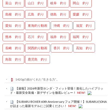
富山 釣り
山口 釣り
岐阜 釣り
岡山 釣り
島根 釣り
広島 釣り
徳島 釣り
愛媛 釣り
愛知 釣り
東海釣り動画
沖縄 釣り
滋賀 釣り
熊本 釣り
石川 釣り
福井 釣り
福岡 釣り
長崎 釣り
関西釣り動画
香川 釣り
高知 釣り
鳥取 釣り
鹿児島 釣り
1420gの娘がくれた“生きる力”。
【速報】2026年新型ホンダ・フィット登場！進化したハイブリッ
ド・最新安全装備・新デザインを徹底レビュー！
NEW!
【SUBARU BOXER 60th Anniversary フェア開催！】SUBARUのDNA
が詰まった最新モデルにご試乗ください！
NEW!