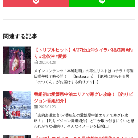
関連する記事
【トリプルヒット】4/27松山沖タイラバ絶好調 #釣
り #北条沖 #愛媛
2026.04.28
メインコンテンツ「本編動画」の再生リストはコチラ！毎週
日曜午後７時公開！！ 【Instagram】 【絶対に釣らせる男
「のつくん」がお届けする釣りチャ[…]
番組初の愛媛県中泊エリアで寒グレ攻略！【釣りビ
ジョン番組紹介】
2026.01.23
「楽釣楽磯宣言 87 番組初の愛媛県中泊エリアで寒グレ攻
略！」【釣りビジョン番組紹介】 どこか取っ付きにくいと思
われがちな磯釣り。そんなイメージを払拭[…]