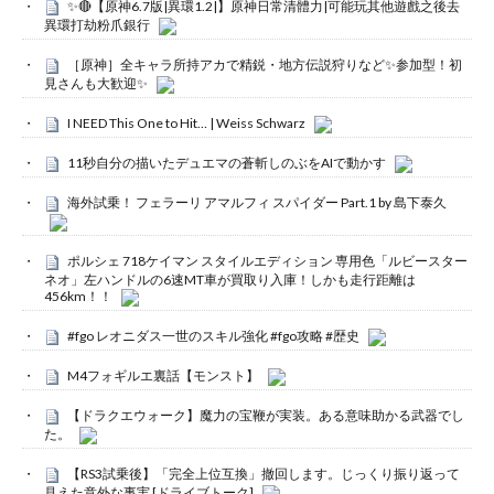
✨🔴【原神6.7版|異環1.2|】原神日常清體力|可能玩其他遊戲之後去
異環打劫粉爪銀行
［原神］全キャラ所持アカで精鋭・地方伝説狩りなど✨参加型！初
見さんも大歓迎✨
I NEED This One to Hit… | Weiss Schwarz
11秒自分の描いたデュエマの蒼斬しのぶをAIで動かす
海外試乗！ フェラーリ アマルフィ スパイダー Part.1 by 島下泰久
ポルシェ 718ケイマン スタイルエディション 専用色「ルビースター
ネオ」左ハンドルの6速MT車が買取り入庫！しかも走行距離は
456km！！
#fgo レオニダス一世のスキル強化 #fgo攻略 #歴史
M4フォギルエ裏話【モンスト】
【ドラクエウォーク】魔力の宝鞭が実装。ある意味助かる武器でし
た。
【RS3試乗後】「完全上位互換」撤回します。じっくり振り返って
見えた意外な事実 [ドライブトーク]