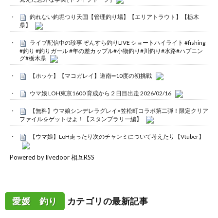
釣れない釣堀つり天国【管理釣り場】【エリアトラウト】【栃木
県】
ライブ配信中の珍事 ぞんすら釣りLIVE ショートハイライト #fishing
#釣り #釣りガール #年の差カップル#小物釣り#川釣り#水路#ハプニン
グ#栃木県
【ホッケ】【マコガレイ】道南➖10度の初挑戦
ウマ娘 LOH東京1600 育成から２日目出走 2026/02/16
【無料】ウマ娘シンデレラグレイ×笠松町コラボ第二弾！限定クリア
ファイルをゲットせよ！【スタンプラリー編】
【ウマ娘】LoH走ったり次のチャンミについて考えたり【Vtuber】
Powered by livedoor 相互RSS
愛媛 釣り
カテゴリの最新記事