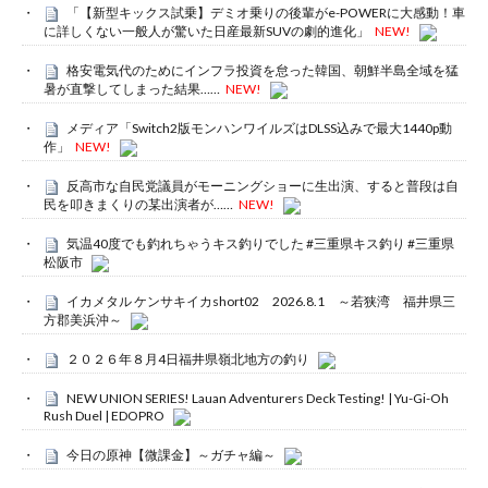
「【新型キックス試乗】デミオ乗りの後輩がe-POWERに大感動！車
に詳しくない一般人が驚いた日産最新SUVの劇的進化」
NEW!
格安電気代のためにインフラ投資を怠った韓国、朝鮮半島全域を猛
暑が直撃してしまった結果……
NEW!
メディア「Switch2版モンハンワイルズはDLSS込みで最大1440p動
作」
NEW!
反高市な自民党議員がモーニングショーに生出演、すると普段は自
民を叩きまくりの某出演者が……
NEW!
気温40度でも釣れちゃうキス釣りでした #三重県キス釣り #三重県
松阪市
イカメタル ケンサキイカshort02 2026.8.1 ～若狭湾 福井県三
方郡美浜沖～
２０２６年８月4日福井県嶺北地方の釣り
NEW UNION SERIES! Lauan Adventurers Deck Testing! | Yu-Gi-Oh
Rush Duel | EDOPRO
今日の原神【微課金】～ガチャ編～