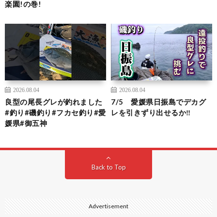
楽園!の巻!
2026.08.04
2026.08.04
良型の尾長グレが釣れました
7/5 愛媛県日振島でデカグ
#釣り#磯釣り#フカセ釣り#愛
レを引きずり出せるか‼️
媛県#御五神
Back to Top
Advertisement