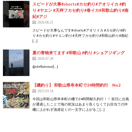
スピードが大事#shorts#カセ釣り#アオリイカ #釣
り #ヤエン #天秤フカセ釣り#春イカ#和歌山釣り#南
紀#アジ
2026.06.21
スピードが大事なんです#shorts#アオリイカ #カセ釣り#釣
り #カセ釣り#ヤエン釣り#天秤フカセ釣り#和歌山釣り#南紀
[…]
夏の青物来てます #和歌山 #釣り #ショアジギング
2026.07.20
@stellainoue[…]
【磯釣り】 和歌山県串本町で24時間釣行 No2
2025.03.18
今回は和歌山県串本町の磯で24時間耐久釣行！！ 前日に台風
が通過したことで海の状況はあまり良くなくてお目当ての沖
磯に上がれず漁港近くの一文字に上がるこ[…]