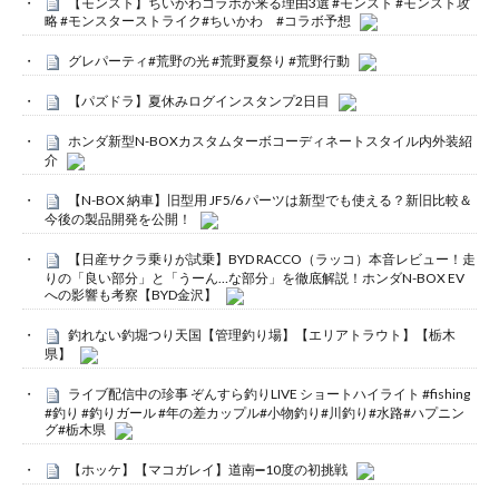
【モンスト】ちいかわコラボが来る理由3選 #モンスト #モンスト攻
略 #モンスターストライク#ちいかわ #コラボ予想
グレパーティ#荒野の光 #荒野夏祭り #荒野行動
【パズドラ】夏休みログインスタンプ2日目
ホンダ新型N-BOXカスタムターボコーディネートスタイル内外装紹
介
【N-BOX 納車】旧型用 JF5/6 パーツは新型でも使える？新旧比較＆
今後の製品開発を公開！
【日産サクラ乗りが試乗】BYD RACCO（ラッコ）本音レビュー！走
りの「良い部分」と「うーん…な部分」を徹底解説！ホンダN-BOX EV
への影響も考察【BYD金沢】
釣れない釣堀つり天国【管理釣り場】【エリアトラウト】【栃木
県】
ライブ配信中の珍事 ぞんすら釣りLIVE ショートハイライト #fishing
#釣り #釣りガール #年の差カップル#小物釣り#川釣り#水路#ハプニン
グ#栃木県
【ホッケ】【マコガレイ】道南➖10度の初挑戦