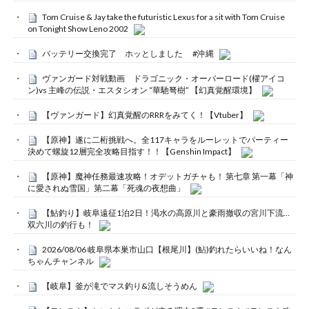
Tom Cruise & Jay take the futuristic Lexus for a sit with Tom Cruise
on Tonight Show Leno 2002
バッテリー交換完了 ホッとしました #沖縄
ヴァンガード対戦動画 ドラゴニック・オーバーロード(櫂アイコ
ン)vs 主峰の伝説・エスタシオン “華馳弩樹” 【幻真覚醒環境】
【ヴァンガード】幻真覚醒のRRRをみてく！【Vtuber】
【原神】遂に二桁挑戦へ。全117キャラをルーレットでパーティー
決めて螺旋12層完全攻略目指す！！【Genshin Impact】
【原神】魔神任務最速攻略！オデットガチャも！ 第七章 第一幕「神
に愛されぬ雪国」第二幕「死魂の夜想曲」
【鮎釣り】岐阜遠征1泊2日！渇水の高原川と豪雨撤収の宮川下流…
双六川の釣行も！
2026/08/06 岐阜県本巣市山口【根尾川】(鮎)釣れたらいいね！なん
ちゃんチャンネル
【岐阜】釜が滝でマス釣り&流しそうめん