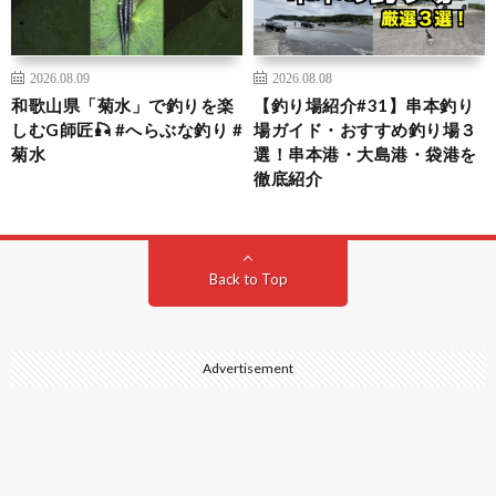
2026.08.09
2026.08.08
和歌山県「菊水」で釣りを楽
【釣り場紹介#31】串本釣り
しむG師匠🎣 #へらぶな釣り #
場ガイド・おすすめ釣り場３
菊水
選！串本港・大島港・袋港を
徹底紹介
Back to Top
Advertisement