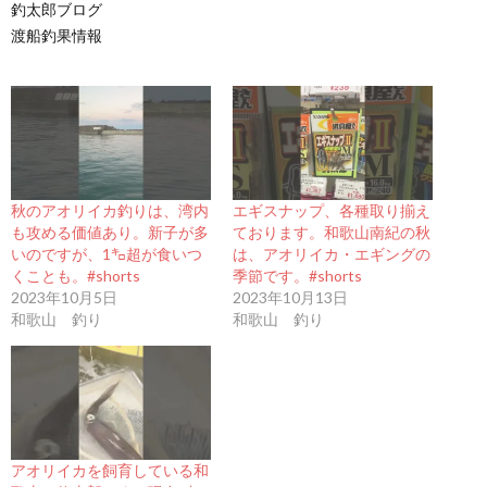
釣太郎ブログ
渡船釣果情報
秋のアオリイカ釣りは、湾内
エギスナップ、各種取り揃え
も攻める価値あり。新子が多
ております。和歌山南紀の秋
いのですが、1㌔超が食いつ
は、アオリイカ・エギングの
くことも。#shorts
季節です。#shorts
2023年10月5日
2023年10月13日
和歌山 釣り
和歌山 釣り
アオリイカを飼育している和