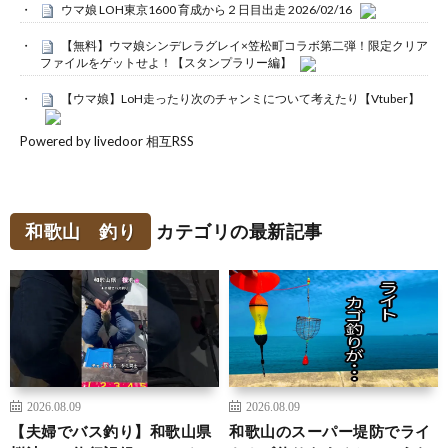
ウマ娘 LOH東京1600 育成から２日目出走 2026/02/16
【無料】ウマ娘シンデレラグレイ×笠松町コラボ第二弾！限定クリア
ファイルをゲットせよ！【スタンプラリー編】
【ウマ娘】LoH走ったり次のチャンミについて考えたり【Vtuber】
Powered by livedoor 相互RSS
和歌山 釣り
カテゴリの最新記事
2026.08.09
2026.08.09
【夫婦でバス釣り】和歌山県
和歌山のスーパー堤防でライ