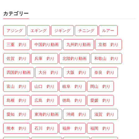
カテゴリー
アジング
エギング
ジギング
チニング
ルアー
三重 釣り
中国釣り動画
九州釣り動画
京都 釣り
佐賀 釣り
兵庫 釣り
北陸釣り動画
和歌山 釣り
四国釣り動画
大分 釣り
大阪 釣り
奈良 釣り
富山 釣り
山口 釣り
岐阜 釣り
岡山 釣り
島根 釣り
広島 釣り
徳島 釣り
愛媛 釣り
愛知 釣り
東海釣り動画
沖縄 釣り
滋賀 釣り
熊本 釣り
石川 釣り
福井 釣り
福岡 釣り