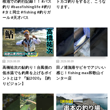
桜池での釣行記録！！ #バス
トカゴ釣りをすると、こうな
釣り #bassfishinglife #釣り
ります。
#タミ同士 #fishing #釣りガ
ール #天才バス
2026.08.09
2026.08.09
高橋祐次の鮎釣り！台風後の
田ノ浦漁港サビキでアジいい
低水温でも釣果を上げるポイ
感じ！fishing max和歌山イ
ントとは？ 『鮎2020』【釣
ンター店
りビジョン】