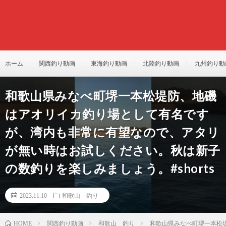
ホーム
関西釣り動画
東海釣り動画
北陸釣り動画
九州釣り動
和歌山県みなべ町堺一本松堤防、地磯
はアオリイカ釣り場として有名です
が、湾内も非常に有望なので、アタリ
が無い時はお試しください。秋は新子
の数釣りを楽しみましょう。#shorts
2023.11.10
和歌山 釣り
関西釣り動画
和歌山 釣り
和歌山県みなべ町堺一本松堤
HOME