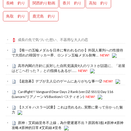
長崎 釣り
関西釣り動画
香川 釣り
高知 釣り
鳥取 釣り
鹿児島 釣り
成長の先で気づいた想い、不器用な大人の恋
【唯一の五輪メダルを日本に奪われるのか】外国人審判への性接待
で大揺れの韓国サッカー界、ロンドン五輪メダル剝奪…
NEW!
高市内閣の方針に反対した自民党議員9人のリストが話題に、「岩屋
はどこへ行った？」との指摘もあるが……
NEW!
【超急募】デブが主人公のゲームにありがちな事〰🥵
NEW!
Cardfight!! Vanguard Dear Days 2 Rank (ver.DZ-SS11) Day 116
(Lianorn/リアノーン VS Bastion/バスティオン)
NEW!
【スズキ ハスラー試乗】これは売れるわ…実際に乗って分かった魅
力
原神：艾莉絲至冬不上線，為什麼遲遲不出？原因有3點 #原神 #原神
攻略 #原神的日常 #艾莉絲 #至冬