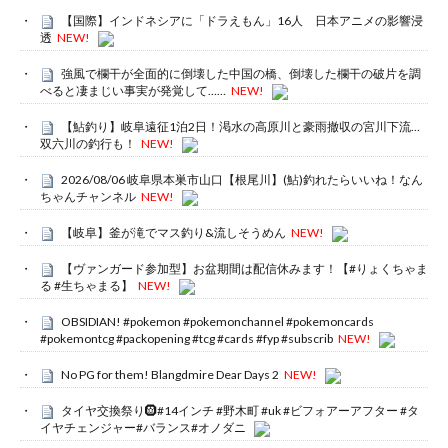
【国際】インドネシアに「ドラえもん」16人 日本アニメの影響浸
透
NEW!
強風で欄干が全面的に倒壊した中国の橋、倒壊した欄干の破片を調
べると凄まじい事実が発覚して……
NEW!
【鮎釣り】岐阜遠征1泊2日！渇水の高原川と豪雨撤収の宮川下流…
双六川の釣行も！
NEW!
2026/08/06 岐阜県本巣市山口【根尾川】(鮎)釣れたらいいね！なん
ちゃんチャンネル
NEW!
【岐阜】釜が滝でマス釣り&流しそうめん
NEW!
【ヴァンガード参加型】お盆期間は配信休みます！【#りょくちゃま
る #生ちゃまる】
NEW!
OBSIDIAN! #pokemon #pokemonchannel #pokemoncards
#pokemontcg #packopening #tcg #cards #fyp #subscrib
NEW!
No PG for them! Blangdmire Dear Days 2
NEW!
タイヤ交換祭り🛞#14インチ #野木町 #uk #ビフォアーアフター #タ
イヤチェンジャー#バランス#オノダニ