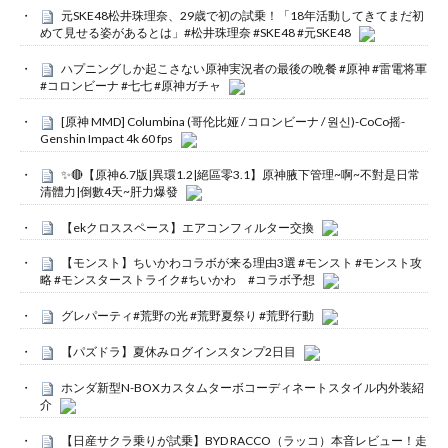
元SKE48松井珠理奈、29歳で初の試乗！「18年活動してきてまだ初
めて見せる姿があるとは」#松井珠理奈 #SKE48 #元SKE48
ハプニングしか起こさない原神実況者の最後の晩餐 #原神 #雷電将軍
#コロンビーナ #七七 #原神ガチャ
[原神 MMD] Columbina (哥伦比娅 / コロンビーナ / 원신)-CoCo摇-
Genshin Impact 4k 60 fps
✨🔴【原神6.7版|異環1.2|絕區零3.1】原神腋下管理~啊~不對是日常
清體力|倒數4天~肝力爆發
【ekクロススペース】エアコンフィルター交換
【モンスト】ちいかわコラボが来る理由3選 #モンスト #モンスト攻
略 #モンスターストライク#ちいかわ #コラボ予想
グレパーティ#荒野の光 #荒野夏祭り #荒野行動
【パズドラ】夏休みログインスタンプ2日目
ホンダ新型N-BOXカスタムターボコーディネートスタイル内外装紹
介
【日産サクラ乗りが試乗】BYD RACCO（ラッコ）本音レビュー！走