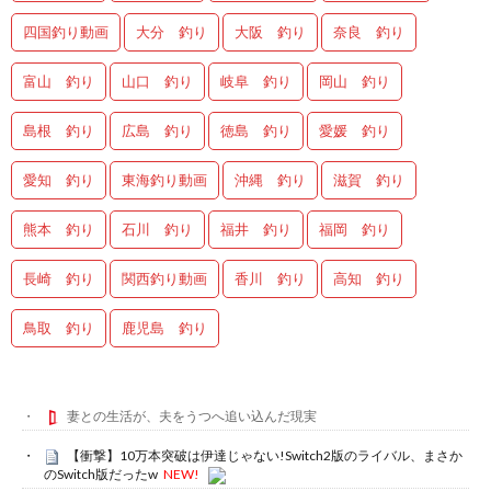
四国釣り動画
大分 釣り
大阪 釣り
奈良 釣り
富山 釣り
山口 釣り
岐阜 釣り
岡山 釣り
島根 釣り
広島 釣り
徳島 釣り
愛媛 釣り
愛知 釣り
東海釣り動画
沖縄 釣り
滋賀 釣り
熊本 釣り
石川 釣り
福井 釣り
福岡 釣り
長崎 釣り
関西釣り動画
香川 釣り
高知 釣り
鳥取 釣り
鹿児島 釣り
妻との生活が、夫をうつへ追い込んだ現実
【衝撃】10万本突破は伊達じゃない!Switch2版のライバル、まさか
のSwitch版だったw
NEW!