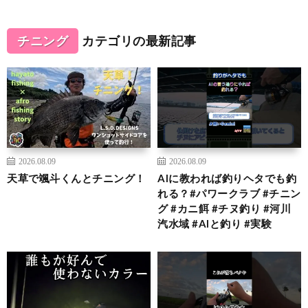
チニング
カテゴリの最新記事
2026.08.09
2026.08.09
天草で颯斗くんとチニング！
AIに教われば釣りヘタでも釣
れる？#パワークラブ #チニン
グ #カニ餌 #チヌ釣り #河川
汽水域 #AIと釣り #実験