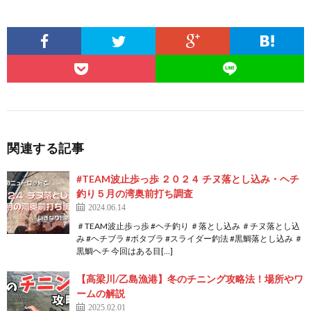
関連する記事
#TEAM波止歩っ歩 ２０２４ チヌ落とし込み・ヘチ
釣り５月の湾奥前打ち調査
2024.06.14
＃TEAM波止歩っ歩 #ヘチ釣り ＃落とし込み ＃チヌ落とし込
み #ヘチブラ #ボタブラ #スライダー釣法 #黒鯛落とし込み ＃
黒鯛ヘチ 今回はある目[…]
【高梁川/乙島漁港】冬のチニング攻略法！場所やワ
ームの解説
2025.02.01