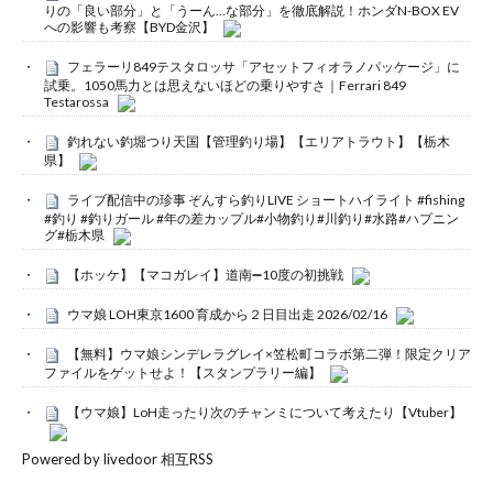
りの「良い部分」と「うーん…な部分」を徹底解説！ホンダN-BOX EV
への影響も考察【BYD金沢】
フェラーリ849テスタロッサ「アセットフィオラノパッケージ」に
試乗。1050馬力とは思えないほどの乗りやすさ｜Ferrari 849
Testarossa
釣れない釣堀つり天国【管理釣り場】【エリアトラウト】【栃木
県】
ライブ配信中の珍事 ぞんすら釣りLIVE ショートハイライト #fishing
#釣り #釣りガール #年の差カップル#小物釣り#川釣り#水路#ハプニン
グ#栃木県
【ホッケ】【マコガレイ】道南➖10度の初挑戦
ウマ娘 LOH東京1600 育成から２日目出走 2026/02/16
【無料】ウマ娘シンデレラグレイ×笠松町コラボ第二弾！限定クリア
ファイルをゲットせよ！【スタンプラリー編】
【ウマ娘】LoH走ったり次のチャンミについて考えたり【Vtuber】
Powered by livedoor 相互RSS