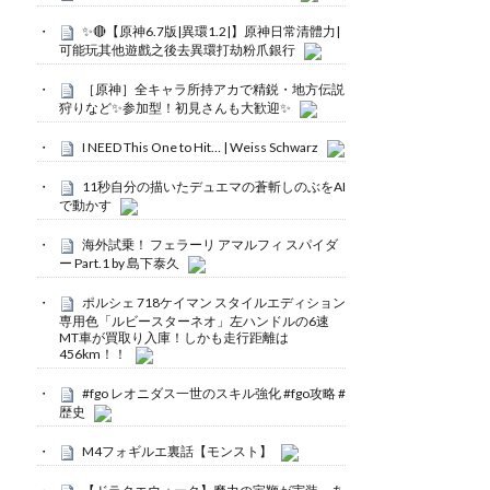
✨🔴【原神6.7版|異環1.2|】原神日常清體力|
可能玩其他遊戲之後去異環打劫粉爪銀行
［原神］全キャラ所持アカで精鋭・地方伝説
狩りなど✨参加型！初見さんも大歓迎✨
I NEED This One to Hit… | Weiss Schwarz
11秒自分の描いたデュエマの蒼斬しのぶをAI
で動かす
海外試乗！ フェラーリ アマルフィ スパイダ
ー Part.1 by 島下泰久
ポルシェ 718ケイマン スタイルエディション
専用色「ルビースターネオ」左ハンドルの6速
MT車が買取り入庫！しかも走行距離は
456km！！
#fgo レオニダス一世のスキル強化 #fgo攻略 #
歴史
M4フォギルエ裏話【モンスト】