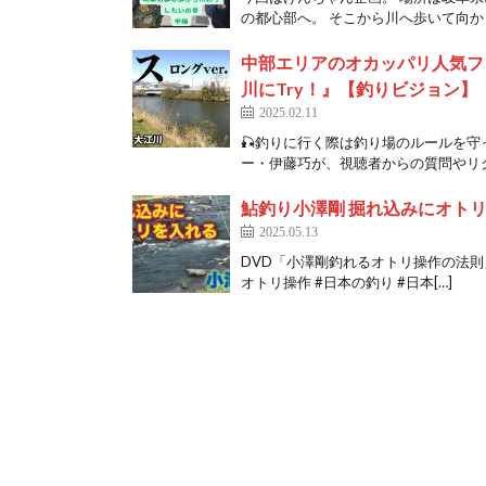
の都心部へ。 そこから川へ歩いて向かう
中部エリアのオカッパリ人気フィ
川にTry！』【釣りビジョン】
2025.02.11
🎣釣りに行く際は釣り場のルールを守
ー・伊藤巧が、視聴者からの質問やリク
鮎釣り小澤剛 掘れ込みにオト
2025.05.13
DVD「小澤剛釣れるオトリ操作の法則」よ
オトリ操作 #日本の釣り #日本[…]