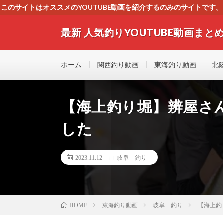
このサイトはオススメのYOUTUBE動画を紹介するのみのサイトで
いましたら、下記お問合せよりご連絡
最新 人気釣りYOUTUBE動画まとめ
最新人気釣りYOUTUB動画 釣りマニア必見！！初心
す！！
ホーム
関西釣り動画
東海釣り動画
北
【海上釣り堀】辨屋さ
した
2023.11.12
岐阜 釣り
東海釣り動画
岐阜 釣り
【海上釣
HOME