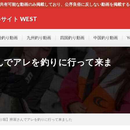
す。共有可能な動画のみ掲載しており、公序良俗に反しない動画を掲載す
ください。即刻対処させて頂きます。なお、同サイトはGoogleアド
サイト WEST
者にもやさしい！！釣りに関するあらゆるYOUTUBE動画をまとめたサイトで
陸釣り動画
九州釣り動画
四国釣り動画
中国釣り動画
Y
んでアレを釣りに行って来ま
り堀】辨屋さんでアレを釣りに行って来ました