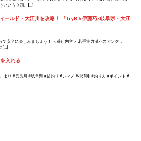
という企画。[…]
ールド・大江川を攻略！ 『TryB 6 伊藤巧×岐阜県・大江
って安全に楽しみましょう！ ＜番組内容＞ 若手実力派バスアングラ
[…]
リを入れる
り #長良川 #岐阜県 #鮎釣り #シマノ #小澤剛 #釣り方 #ポイント #