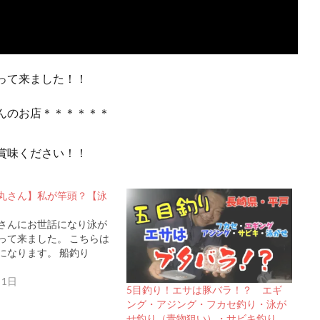
って来ました！！
んのお店＊＊＊＊＊＊
賞味ください！！
丸さん】私が竿頭？【泳
さんにお世話になり泳が
って来ました。 こちらは
になります。 船釣り
月1日
5目釣り！エサは豚バラ！？ エギ
ング・アジング・フカセ釣り・泳が
せ釣り（青物狙い）・サビキ釣り