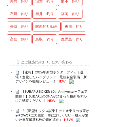
沖縄 釣り
滋賀 釣り
熊本 釣り
石川 釣り
福井 釣り
福岡 釣り
長崎 釣り
関西釣り動画
香川 釣り
高知 釣り
鳥取 釣り
鹿児島 釣り
恋は疑惑に染まり、狂気へ変わる
【速報】2026年新型ホンダ・フィット登
場！進化したハイブリッド・最新安全装備・新
デザインを徹底レビュー！
NEW!
【SUBARU BOXER 60th Anniversary フェア
開催！】SUBARUのDNAが詰まった最新モデル
にご試乗ください！
NEW!
「【新型キックス試乗】デミオ乗りの後輩が
e-POWERに大感動！車に詳しくない一般人が驚
いた日産最新SUVの劇的進化」
NEW!