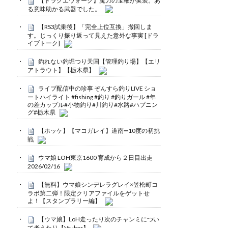
【ドラクエウォーク】魔力の宝鞭が実装。あ
る意味助かる武器でした。
【RS3試乗後】「完全上位互換」撤回しま
す。じっくり振り返って見えた意外な事実 [ドラ
イブトーク]
釣れない釣堀つり天国【管理釣り場】【エリ
アトラウト】【栃木県】
ライブ配信中の珍事 ぞんすら釣りLIVE ショ
ートハイライト #fishing #釣り #釣りガール #年
の差カップル#小物釣り#川釣り#水路#ハプニン
グ#栃木県
【ホッケ】【マコガレイ】道南➖10度の初挑
戦
ウマ娘 LOH東京1600 育成から２日目出走
2026/02/16
【無料】ウマ娘シンデレラグレイ×笠松町コ
ラボ第二弾！限定クリアファイルをゲットせ
よ！【スタンプラリー編】
【ウマ娘】LoH走ったり次のチャンミについ
て考えたり【Vtuber】