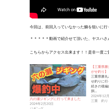
今回は、前回入っていなかった鰤を狙いに行
＊＊＊＊＊動画で紹介せて頂いた、ヤスハさ
こちらからアクセス出来ます！！是非一度ご
【三重県勝
がせ釣り】
三重県勝丸
せ釣りに行
続きの後編
胴…
2024年12
六の瀬ジギングに行って来ました
三重 釣り
2024年2月20日
ジギング