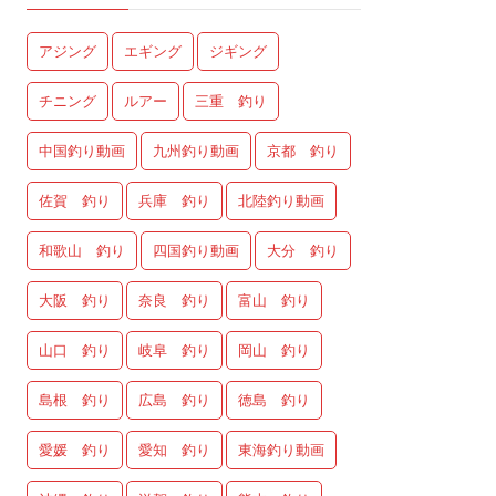
アジング
エギング
ジギング
チニング
ルアー
三重 釣り
中国釣り動画
九州釣り動画
京都 釣り
佐賀 釣り
兵庫 釣り
北陸釣り動画
和歌山 釣り
四国釣り動画
大分 釣り
大阪 釣り
奈良 釣り
富山 釣り
山口 釣り
岐阜 釣り
岡山 釣り
島根 釣り
広島 釣り
徳島 釣り
愛媛 釣り
愛知 釣り
東海釣り動画