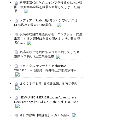
格安電気代のためにインフラ投資を怠った韓
国、朝鮮半島全域を猛暑が直撃してしまった結
果……
メディア「Switch2版モンハンワイルズは
DLSS込みで最大1440p動作」
反高市な自民党議員がモーニングショーに生
出演、すると普段は自民を叩きまくりの某出演
者が……
気温40度でも釣れちゃうキス釣りでした #三
重県キス釣り #三重県松阪市
イカメタル ケンサキイカshort02
2026.8.1 ～若狭湾 福井県三方郡美浜沖～
２０２６年８月4日福井県嶺北地方の釣り
NEW UNION SERIES! Lauan Adventurers
Deck Testing! | Yu-Gi-Oh Rush Duel | EDOPRO
今日の原神【微課金】～ガチャ編～