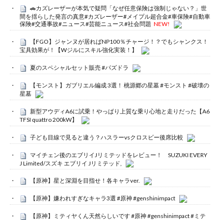
🚗カズレーザーが本気で疑問「なぜ任意保険は強制じゃない？」世
間を揺らした発言の真意#カズレーザー#メイプル超合金#車保険#自動車
保険#交通事故#ニュース#芸能ニュース#社会問題
NEW!
【FGO】ジャンヌが居ればNP100％チャージ！？でもシャンクス！
宝具効果が！【Wジルにスキル強化実装！】
夏のスペシャルセット販売 #パズドラ
【モンスト】ガブリエル編成 3選！ 桃源郷の星墓 #モンスト #破壊の
星墓
新型アウディA6に試乗！やっぱり上質な乗り心地と走りだった【A6
TFSI quattro 200kW】
子ども目線で見ると違う？ハスラーvsクロスビー後席比較
マイチェン後のエブリイJリミテッドをレビュー！ SUZUKI EVERY
J Limited/スズキ エブリイ Jリミテッド,
【原神】星と深淵を目指せ！各キャラver.
【原神】嫌われすぎなキャラ3選 #原神 #genshinimpact
【原神】ミティヤくん天然らしいです #原神 #genshinimpact #ミテ