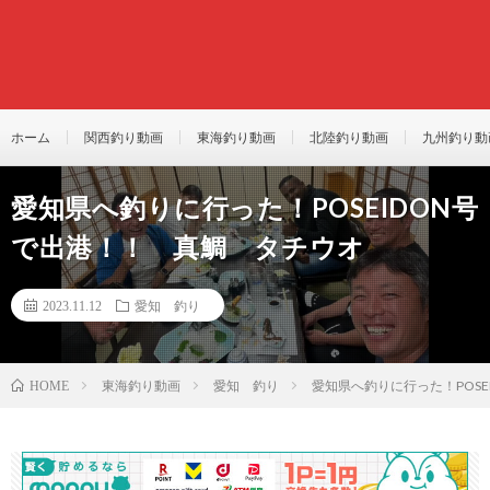
ホーム
関西釣り動画
東海釣り動画
北陸釣り動画
九州釣り動
愛知県へ釣りに行った！POSEIDON号
で出港！！ 真鯛 タチウオ
2023.11.12
愛知 釣り
東海釣り動画
愛知 釣り
愛知県へ釣りに行った！POS
HOME