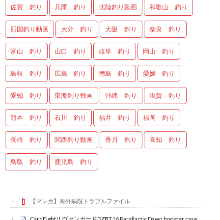
佐賀 釣り
兵庫 釣り
北陸釣り動画
和歌山 釣り
四国釣り動画
大分 釣り
大阪 釣り
奈良 釣り
富山 釣り
山口 釣り
岐阜 釣り
岡山 釣り
島根 釣り
広島 釣り
徳島 釣り
愛媛 釣り
愛知 釣り
東海釣り動画
沖縄 釣り
滋賀 釣り
熊本 釣り
石川 釣り
福井 釣り
福岡 釣り
長崎 釣り
関西釣り動画
香川 釣り
高知 釣り
鳥取 釣り
鹿児島 釣り
【マンガ】海外病院トラブルファイル
CardFight!! ヴァンガードDZBT16 Parallactic Dawn booster case