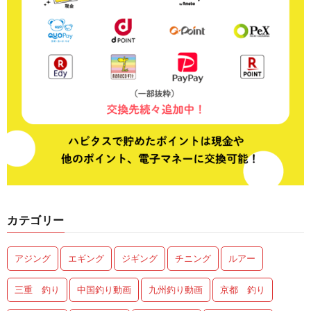
カテゴリー
アジング
エギング
ジギング
チニング
ルアー
三重 釣り
中国釣り動画
九州釣り動画
京都 釣り