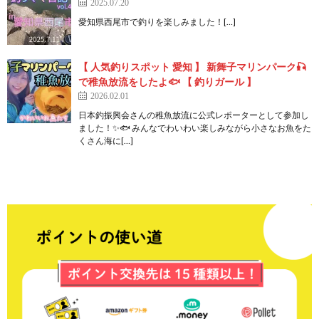
2025.07.20
愛知県西尾市で釣りを楽しみました！[…]
【 人気釣りスポット 愛知 】 新舞子マリンパーク🎣
で稚魚放流をしたよ🐟 【 釣りガール 】
2026.02.01
日本釣振興会さんの稚魚放流に公式レポーターとして参加し
ました！✨🐟 みんなでわいわい楽しみながら小さなお魚をた
くさん海に[…]