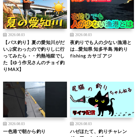
2026.08.03
2026.08.03
【バス釣り】夏の愛知川がだ
夜釣りでも人の少ない漁港と
いぶ変わったので釣りしに行
は…愛知県 知多半島 海釣り
ってみたら・・灼熱地獄でし
fishing カサゴ アジ
た【ゆう作兄さんのチョイ釣
りMAX】
2026.08.03
2026.08.03
一色港で朝から釣り
ハゼほたて、釣りチャレン