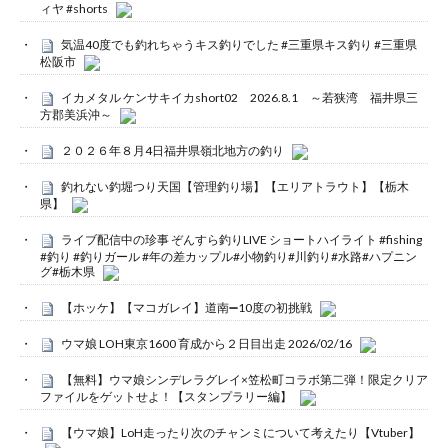
ィヤ #shorts
気温40度でも釣れちゃうキス釣りでした #三重県キス釣り #三重県
松阪市
イカメタル ケンサキイカshort02 2026.8.1 ～若狭湾 福井県三
方郡美浜沖～
２０２６年８月4日福井県嶺北地方の釣り
釣れない釣堀つり天国【管理釣り場】【エリアトラウト】【栃木
県】
ライブ配信中の珍事 ぞんすら釣りLIVE ショートハイライト #fishing
#釣り #釣りガール #年の差カップル#小物釣り#川釣り#水路#ハプニン
グ#栃木県
【ホッケ】【マコガレイ】道南➖10度の初挑戦
ウマ娘 LOH東京1600 育成から２日目出走 2026/02/16
【無料】ウマ娘シンデレラグレイ×笠松町コラボ第二弾！限定クリア
ファイルをゲットせよ！【スタンプラリー編】
【ウマ娘】LoH走ったり次のチャンミについて考えたり【Vtuber】