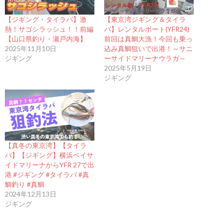
【ジギング・タイラバ】激
【東京湾ジギング＆タイラ
熱！サゴシラッシュ！！前編
バ】レンタルボート(YFR24)
【山口県釣り・瀬戸内海】
前回は真鯛大漁！今回も乗っ
2025年11月10日
込み真鯛狙いで出港！～サニ
ジギング
ーサイドマリーナウラガ～
2025年5月19日
ジギング
【真冬の東京湾】【タイラ
バ】【ジギング】横浜ベイサ
イドマリーナからYFR 27で出
港 #ジギング #タイラバ #真
鯛釣り #真鯛
2024年12月13日
ジギング