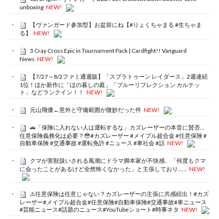
unboxing
NEW!
【ヴァンガード参加型】お盆前にね【#りょくちゃまる #生ちゃま
る】
NEW!
3 Cray Cross Epic in Tournament Pack | Cardfight!! Vanguard
News
NEW!
【7/27～8/2ファミ通週販】「スプラトゥーン レイダース」2週連続
1位！ほか新作に「ほの暮しの庭」「ブルーリフレクション カルテッ
ト」などランクイン！！
NEW!
元山飛優←意外と守備範囲が微妙だった件
NEW!
🚗「保険に入れない人は運転するな」カズレーザーの本音に賛否…
任意保険義務化は必要？😳#カズレーザー #メイプル超合金 #任意保険 #
自動車保険 #交通事故 #運転免許 #ニュース #車社会 #話
NEW!
クマが害獣扱いされる風潮にドラマ脚本家が不快感、「何度もクマ
に会ったことがあるけど全然怖くなかった」と主張しており……
NEW!
⚠️任意保険は任意じゃない？カズレーザーの主張に共感続出！#カズ
レーザー#メイプル超合金#任意保険#自動車保険#交通事故#車ニュース
#芸能ニュース#話題のニュース#YouTubeショート#時事ネタ
NEW!