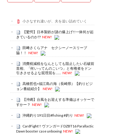
小さなすれ違いが、夫を追い詰めていく
【驚愕】日本製鉄が謎の爆上げ!!一体何が起
きているのか??
NEW!
田﨑さくらアナ セクシーノースリーブ
脇！！
NEW!
消費税減税をなんとしても阻止したい石破前
首相、「何いってんのこいつ」と有権者をドン
引きさせるよな屁理屈を……
NEW!
高橋哲也×福江島の海（長崎県）【釣りビジ
ョン番組紹介】
NEW!
【沖縄】台風をお迎えする準備はオッケーで
すかー？
NEW!
沖縄釣り191日目#fishing #釣り
NEW!
CardFight!! ヴァンガードDZBT16 Parallactic
Dawn booster case unboxing
NEW!