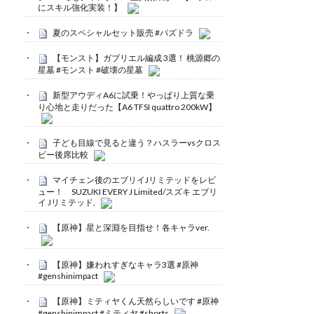
にスキル強化実装！】
夏のスペシャルセット販売 #パズドラ
【モンスト】ガブリエル編成 3選！ 桃源郷の
星墓 #モンスト #破壊の星墓
新型アウディA6に試乗！やっぱり上質な乗
り心地と走りだった【A6 TFSI quattro 200kW】
子ども目線で見ると違う？ハスラーvsクロス
ビー後席比較
マイチェン後のエブリイJリミテッドをレビ
ュー！ SUZUKI EVERY J Limited/スズキ エブリ
イ Jリミテッド,
【原神】星と深淵を目指せ！各キャラver.
【原神】嫌われすぎなキャラ3選 #原神
#genshinimpact
【原神】ミティヤくん天然らしいです #原神
#genshinimpact #ミティヤ #shorts