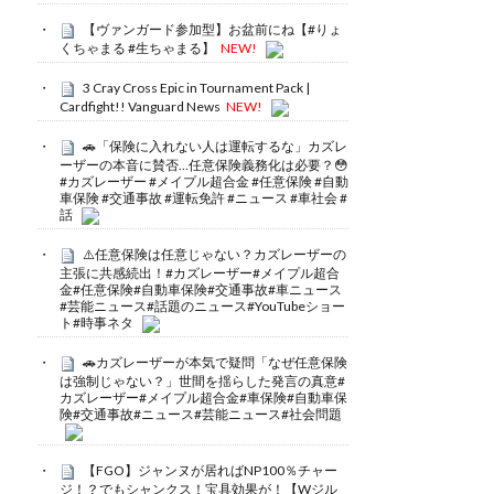
【ヴァンガード参加型】お盆前にね【#りょ
くちゃまる #生ちゃまる】
NEW!
3 Cray Cross Epic in Tournament Pack |
Cardfight!! Vanguard News
NEW!
🚗「保険に入れない人は運転するな」カズレ
ーザーの本音に賛否…任意保険義務化は必要？😳
#カズレーザー #メイプル超合金 #任意保険 #自動
車保険 #交通事故 #運転免許 #ニュース #車社会 #
話
⚠️任意保険は任意じゃない？カズレーザーの
主張に共感続出！#カズレーザー#メイプル超合
金#任意保険#自動車保険#交通事故#車ニュース
#芸能ニュース#話題のニュース#YouTubeショー
ト#時事ネタ
🚗カズレーザーが本気で疑問「なぜ任意保険
は強制じゃない？」世間を揺らした発言の真意#
カズレーザー#メイプル超合金#車保険#自動車保
険#交通事故#ニュース#芸能ニュース#社会問題
【FGO】ジャンヌが居ればNP100％チャー
ジ！？でもシャンクス！宝具効果が！【Wジル