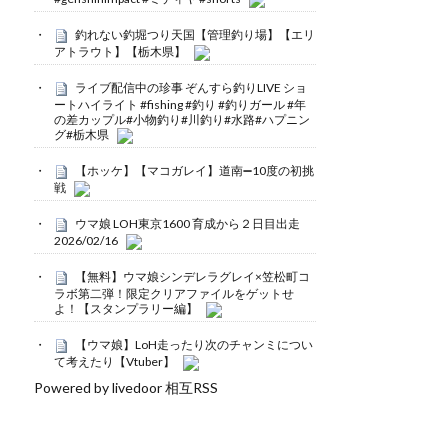
釣れない釣堀つり天国【管理釣り場】【エリ
アトラウト】【栃木県】
ライブ配信中の珍事 ぞんすら釣りLIVE ショ
ートハイライト #fishing #釣り #釣りガール #年
の差カップル#小物釣り#川釣り#水路#ハプニン
グ#栃木県
【ホッケ】【マコガレイ】道南➖10度の初挑
戦
ウマ娘 LOH東京1600 育成から２日目出走
2026/02/16
【無料】ウマ娘シンデレラグレイ×笠松町コ
ラボ第二弾！限定クリアファイルをゲットせ
よ！【スタンプラリー編】
【ウマ娘】LoH走ったり次のチャンミについ
て考えたり【Vtuber】
Powered by livedoor 相互RSS