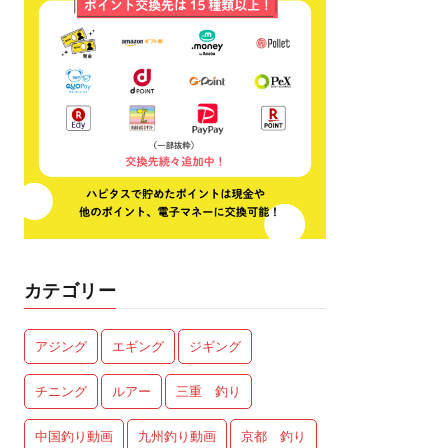
カテゴリー
アジング
エギング
ジギング
チニング
ルアー
三重 釣り
中国釣り動画
九州釣り動画
京都 釣り