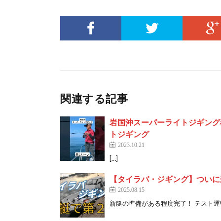
関連する記事
岩国沖スーパーライトジギング#青
トジギング
2023.10.21
[…]
【タイラバ・ジギング】ついに
2025.08.15
新艇の準備がある程度完了！ テスト運