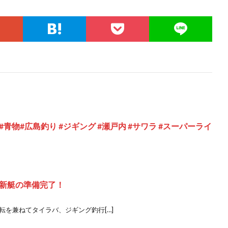
物#広島釣り #ジギング #瀬戸内 #サワラ #スーパーライ
新艇の準備完了！
転を兼ねてタイラバ、ジギング釣行[…]