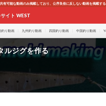
す。共有可能な動画のみ掲載しており、公序良俗に反しない動画を掲載す
ください。即刻対処させて頂きます。なお、同サイトはGoogleアド
サイト WEST
者にもやさしい！！釣りに関するあらゆるYOUTUBE動画をまとめたサイトで
陸釣り動画
九州釣り動画
四国釣り動画
中国釣り動画
Y
タルジグを作る