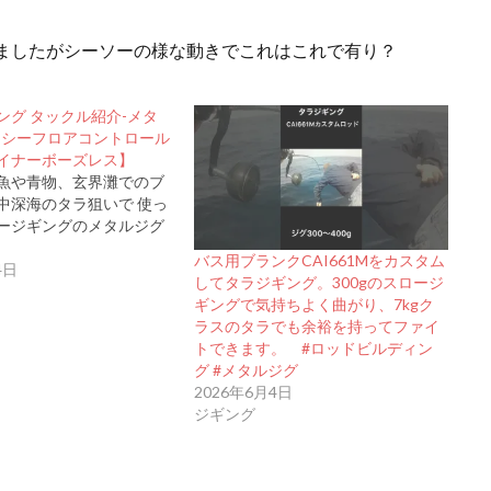
ましたがシーソーの様な動きでこれはこれで有り？
ング タックル紹介-メタ
【シーフロアコントロール
イナーボーズレス】
魚や青物、玄界灘でのブ
中深海のタラ狙いで 使っ
ージギングのメタルジグ
バス用ブランクCAI661Mをカスタム
4日
してタラジギング。300gのスロージ
ギングで気持ちよく曲がり、7kgク
ラスのタラでも余裕を持ってファイ
トできます。 #ロッドビルディン
グ #メタルジグ
2026年6月4日
ジギング