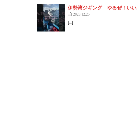
伊勢湾ジギング やるぜ！いい魚
2023.12.25
[…]