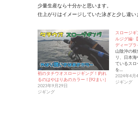
少量生産なら十分かと思います。
仕上がりはイメージしていた泳ぎと少し違い
スロージギ
ルジグ編-
ディープラ
山陰沖の根
リ、日本海
ているスロ
を…
初のタチウオスロージギング！釣れ
2024年4月
るのはやはりあのカラー！[92まい］
ジギング
2023年9月29日
ジギング