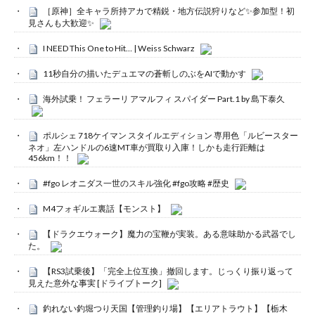
［原神］全キャラ所持アカで精鋭・地方伝説狩りなど✨参加型！初
見さんも大歓迎✨
I NEED This One to Hit… | Weiss Schwarz
11秒自分の描いたデュエマの蒼斬しのぶをAIで動かす
海外試乗！ フェラーリ アマルフィ スパイダー Part.1 by 島下泰久
ポルシェ 718ケイマン スタイルエディション 専用色「ルビースター
ネオ」左ハンドルの6速MT車が買取り入庫！しかも走行距離は
456km！！
#fgo レオニダス一世のスキル強化 #fgo攻略 #歴史
M4フォギルエ裏話【モンスト】
【ドラクエウォーク】魔力の宝鞭が実装。ある意味助かる武器でし
た。
【RS3試乗後】「完全上位互換」撤回します。じっくり振り返って
見えた意外な事実 [ドライブトーク]
釣れない釣堀つり天国【管理釣り場】【エリアトラウト】【栃木