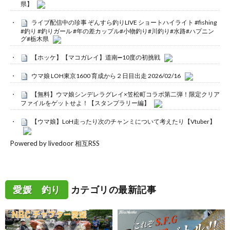
県】
ライブ配信中の珍事 ぞんすら釣りLIVE ショートハイライト #fishing
#釣り #釣りガール #年の差カップル#小物釣り#川釣り#水路#ハプニン
グ#栃木県
【ホッケ】【マコガレイ】道南➖10度の初挑戦
ウマ娘 LOH東京1600 育成から２日目出走 2026/02/16
【無料】ウマ娘シンデレラグレイ×笠松町コラボ第二弾！限定クリア
ファイルをゲットせよ！【スタンプラリー編】
【ウマ娘】LoH走ったり次のチャンミについて考えたり【Vtuber】
Powered by livedoor 相互RSS
愛媛 釣り
カテゴリの最新記事