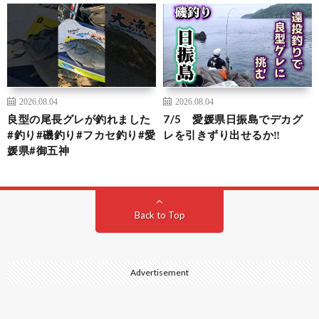
2026.08.04
2026.08.04
良型の尾長グレが釣れました
7/5 愛媛県日振島でデカグ
#釣り#磯釣り#フカセ釣り#愛
レを引きずり出せるか‼️
媛県#御五神
Back to Top
Advertisement