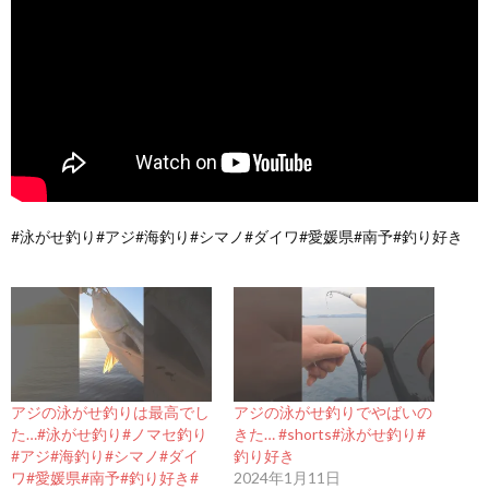
#泳がせ釣り#アジ#海釣り#シマノ#ダイワ#愛媛県#南予#釣り好き
アジの泳がせ釣りは最高でし
アジの泳がせ釣りでやばいの
た…#泳がせ釣り#ノマセ釣り
きた… #shorts#泳がせ釣り#
#アジ#海釣り#シマノ#ダイ
釣り好き
ワ#愛媛県#南予#釣り好き#
2024年1月11日