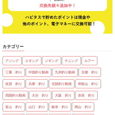
カテゴリー
アジング
エギング
ジギング
チニング
ルアー
三重 釣り
中国釣り動画
九州釣り動画
京都 釣り
佐賀 釣り
兵庫 釣り
北陸釣り動画
和歌山 釣り
四国釣り動画
大分 釣り
大阪 釣り
奈良 釣り
富山 釣り
山口 釣り
岐阜 釣り
岡山 釣り