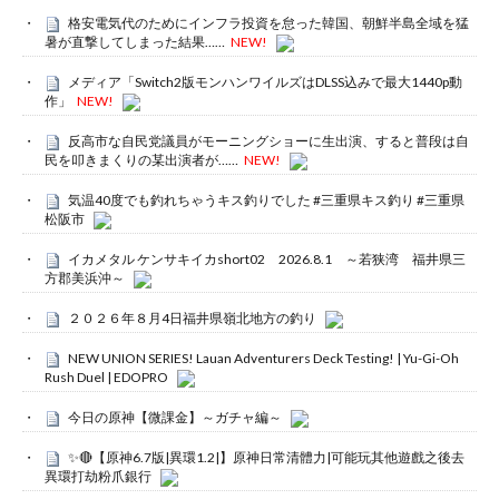
格安電気代のためにインフラ投資を怠った韓国、朝鮮半島全域を猛
暑が直撃してしまった結果……
NEW!
メディア「Switch2版モンハンワイルズはDLSS込みで最大1440p動
作」
NEW!
反高市な自民党議員がモーニングショーに生出演、すると普段は自
民を叩きまくりの某出演者が……
NEW!
気温40度でも釣れちゃうキス釣りでした #三重県キス釣り #三重県
松阪市
イカメタル ケンサキイカshort02 2026.8.1 ～若狭湾 福井県三
方郡美浜沖～
２０２６年８月4日福井県嶺北地方の釣り
NEW UNION SERIES! Lauan Adventurers Deck Testing! | Yu-Gi-Oh
Rush Duel | EDOPRO
今日の原神【微課金】～ガチャ編～
✨🔴【原神6.7版|異環1.2|】原神日常清體力|可能玩其他遊戲之後去
異環打劫粉爪銀行