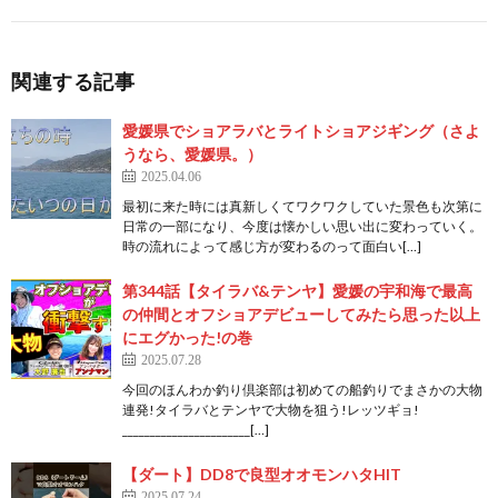
関連する記事
愛媛県でショアラバとライトショアジギング（さよ
うなら、愛媛県。）
2025.04.06
最初に来た時には真新しくてワクワクしていた景色も次第に
日常の一部になり、今度は懐かしい思い出に変わっていく。
時の流れによって感じ方が変わるのって面白い[…]
第344話【タイラバ&テンヤ】愛媛の宇和海で最高
の仲間とオフショアデビューしてみたら思った以上
にエグかった!の巻
2025.07.28
今回のほんわか釣り倶楽部は初めての船釣りでまさかの大物
連発!タイラバとテンヤで大物を狙う!レッツギョ!
_______________________[…]
【ダート】DD8で良型オオモンハタHIT
2025.07.24