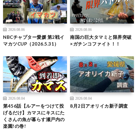
2026.08.06
2026.08.06
NBCチャプター愛媛 第2戦イ
南国の巨大タマミと限界突破
マカツCUP（2026.5.31）
×ガチンコファイト！！
2026.08.04
2026.08.04
第456話【ルアーをつけて投
8月2日アオリイカ新子調査
げるだけ】カマスにキスにた
くさんの魚が暮らす瀬戸内の
楽園!の巻!