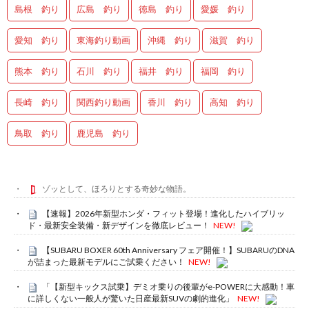
島根 釣り
広島 釣り
徳島 釣り
愛媛 釣り
愛知 釣り
東海釣り動画
沖縄 釣り
滋賀 釣り
熊本 釣り
石川 釣り
福井 釣り
福岡 釣り
長崎 釣り
関西釣り動画
香川 釣り
高知 釣り
鳥取 釣り
鹿児島 釣り
ゾッとして、ほろりとする奇妙な物語。
【速報】2026年新型ホンダ・フィット登場！進化したハイブリッ
ド・最新安全装備・新デザインを徹底レビュー！
NEW!
【SUBARU BOXER 60th Anniversary フェア開催！】SUBARUのDNA
が詰まった最新モデルにご試乗ください！
NEW!
「【新型キックス試乗】デミオ乗りの後輩がe-POWERに大感動！車
に詳しくない一般人が驚いた日産最新SUVの劇的進化」
NEW!