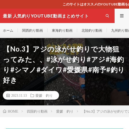
このサイトはオススメのYOUTUBE動画を紹介するのみのサイト
最新 人気釣りYOUTUBE動画まとめサイト
WEST
ホーム
関西釣り動画
東海釣り動画
北陸釣り動画
九州釣り動
【No.3】アジの泳がせ釣りで大物狙
ってみた、、#泳がせ釣り#アジ#海釣
り#シマノ#ダイワ#愛媛県#南予#釣り
好き
2023.11.13
愛媛 釣り
四国釣り動画
愛媛 釣り
【No.3】アジの泳がせ釣り
HOME