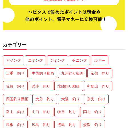
カテゴリー
アジング
エギング
ジギング
チニング
ルアー
三重 釣り
中国釣り動画
九州釣り動画
京都 釣り
佐賀 釣り
兵庫 釣り
北陸釣り動画
和歌山 釣り
四国釣り動画
大分 釣り
大阪 釣り
奈良 釣り
富山 釣り
山口 釣り
岐阜 釣り
岡山 釣り
島根 釣り
広島 釣り
徳島 釣り
愛媛 釣り