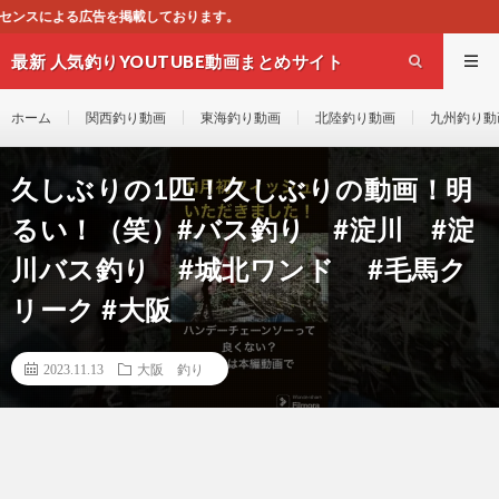
ます。
最新 人気釣りYOUTUBE動画まとめサイト
WEST
ホーム
関西釣り動画
東海釣り動画
北陸釣り動画
九州釣り動
久しぶりの1匹！久しぶりの動画！明
るい！（笑）#バス釣り #淀川 #淀
川バス釣り #城北ワンド #毛馬ク
リーク #大阪
2023.11.13
大阪 釣り