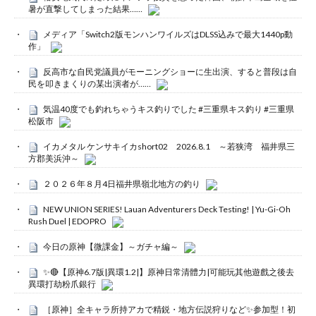
暑が直撃してしまった結果……
メディア「Switch2版モンハンワイルズはDLSS込みで最大1440p動
作」
反高市な自民党議員がモーニングショーに生出演、すると普段は自
民を叩きまくりの某出演者が……
気温40度でも釣れちゃうキス釣りでした #三重県キス釣り #三重県
松阪市
イカメタル ケンサキイカshort02 2026.8.1 ～若狭湾 福井県三
方郡美浜沖～
２０２６年８月4日福井県嶺北地方の釣り
NEW UNION SERIES! Lauan Adventurers Deck Testing! | Yu-Gi-Oh
Rush Duel | EDOPRO
今日の原神【微課金】～ガチャ編～
✨🔴【原神6.7版|異環1.2|】原神日常清體力|可能玩其他遊戲之後去
異環打劫粉爪銀行
［原神］全キャラ所持アカで精鋭・地方伝説狩りなど✨参加型！初