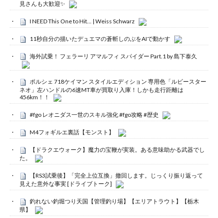
見さんも大歓迎✨
I NEED This One to Hit… | Weiss Schwarz
11秒自分の描いたデュエマの蒼斬しのぶをAIで動かす
海外試乗！ フェラーリ アマルフィ スパイダー Part.1 by 島下泰久
ポルシェ 718ケイマン スタイルエディション 専用色「ルビースター
ネオ」左ハンドルの6速MT車が買取り入庫！しかも走行距離は
456km！！
#fgo レオニダス一世のスキル強化 #fgo攻略 #歴史
M4フォギルエ裏話【モンスト】
【ドラクエウォーク】魔力の宝鞭が実装。ある意味助かる武器でし
た。
【RS3試乗後】「完全上位互換」撤回します。じっくり振り返って
見えた意外な事実 [ドライブトーク]
釣れない釣堀つり天国【管理釣り場】【エリアトラウト】【栃木
県】