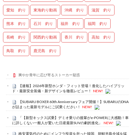
愛知 釣り
東海釣り動画
沖縄 釣り
滋賀 釣り
熊本 釣り
石川 釣り
福井 釣り
福岡 釣り
長崎 釣り
関西釣り動画
香川 釣り
高知 釣り
鳥取 釣り
鹿児島 釣り
爽やか青年に忍び寄るストーカー疑惑
【速報】2026年新型ホンダ・フィット登場！進化したハイブリッ
ド・最新安全装備・新デザインを徹底レビュー！
NEW!
【SUBARU BOXER 60th Anniversary フェア開催！】SUBARUのDNA
が詰まった最新モデルにご試乗ください！
NEW!
「【新型キックス試乗】デミオ乗りの後輩がe-POWERに大感動！車
に詳しくない一般人が驚いた日産最新SUVの劇的進化」
NEW!
格安電気代のためにインフラ投資を怠った韓国、朝鮮半島全域を猛