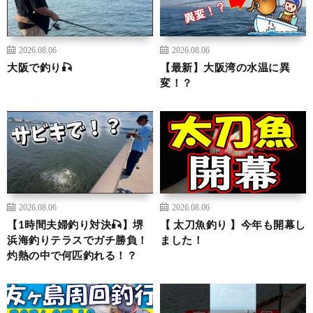
2026.08.06
2026.08.06
大阪で釣り🎣
【最新】大阪湾の水温に異
変！？
2026.08.06
2026.08.06
【1時間夫婦釣り対決🎣】堺
【 太刀魚釣り 】今年も開幕し
浜海釣りテラスでガチ勝負！
ました！
灼熱の中で何匹釣れる！？