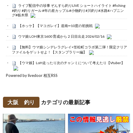
ライブ配信中の珍事 ぞんすら釣りLIVE ショートハイライト #fishing
#釣り #釣りガール #年の差カップル#小物釣り#川釣り#水路#ハプニン
グ#栃木県
【ホッケ】【マコガレイ】道南➖10度の初挑戦
ウマ娘 LOH東京1600 育成から２日目出走 2026/02/16
【無料】ウマ娘シンデレラグレイ×笠松町コラボ第二弾！限定クリア
ファイルをゲットせよ！【スタンプラリー編】
【ウマ娘】LoH走ったり次のチャンミについて考えたり【Vtuber】
Powered by livedoor 相互RSS
大阪 釣り
カテゴリの最新記事