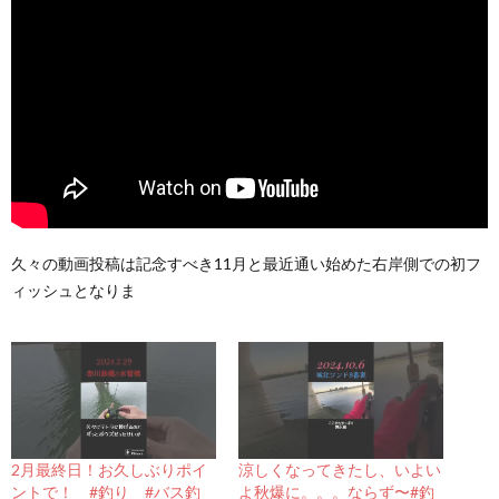
久々の動画投稿は記念すべき11月と最近通い始めた右岸側での初フ
ィッシュとなりま
2月最終日！お久しぶりポイ
涼しくなってきたし、いよい
ントで！ #釣り #バス釣
よ秋爆に。。。ならず〜#釣