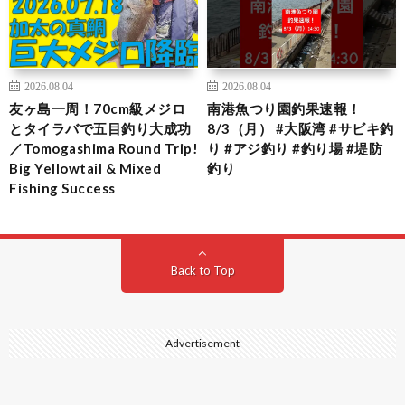
2026.08.04
2026.08.04
友ヶ島一周！70cm級メジロ
南港魚つり園釣果速報！
とタイラバで五目釣り大成功
8/3（月） #大阪湾 #サビキ釣
／Tomogashima Round Trip!
り #アジ釣り #釣り場 #堤防
Big Yellowtail & Mixed
釣り
Fishing Success
Back to Top
Advertisement