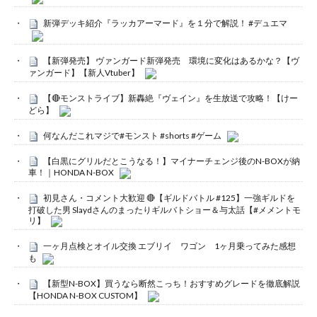
新弾デッキ紹介『ラッカアーマード』を１分で解説！ #デュエマ
【新弾発売】 ヴァンガード新弾発売 環境に変化はあるかな？【ヴ
ァンガード】【新人Vtuber】
【🔴モンストライブ】新轟絶『ヴェイン』を生放送で攻略！【けー
どら】
何なんだこれマジで#モンスト #shorts #ゲーム
【白黒にグリルだとこうなる！】マイナーチェンジ後のN-BOXが納
車！｜HONDA N-BOX
初見さん・コメント大歓迎 🔴【ギルドバトル #125】一強ギルドを
打破した男 Slaydさんのまったりギルバトショー＆与太話【#メメントモ
リ】
一ヶ月点検とオイル交換 エブリイ ワゴン 1ヶ月乗ってみた感想
も
【新型N-BOX】買うなら断然こっち！おすすめグレードを徹底解説
【HONDA N-BOX CUSTOM】