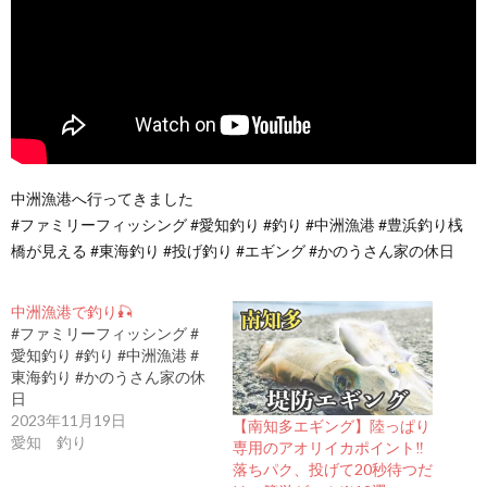
中洲漁港へ行ってきました
#ファミリーフィッシング #愛知釣り #釣り #中洲漁港 #豊浜釣り桟
橋が見える #東海釣り #投げ釣り #エギング #かのうさん家の休日
中洲漁港で釣り🎣
#ファミリーフィッシング #
愛知釣り #釣り #中洲漁港 #
東海釣り #かのうさん家の休
日
2023年11月19日
【南知多エギング】陸っぱり
愛知 釣り
専用のアオリイカポイント‼︎
落ちパク、投げて20秒待つだ