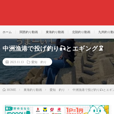
ホーム
関西釣り動画
東海釣り動画
北陸釣り動画
九州釣り動
中洲漁港で投げ釣り🎣とエギング🦑
2023.11.13
愛知 釣り
東海釣り動画
愛知 釣り
中洲漁港で投げ釣り🎣とエギン
HOME