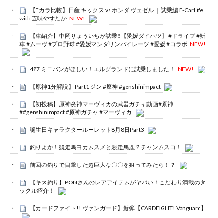
【Eカラ比較】日産 キックス vs ホンダ ヴェゼル ｜試乗編 E-CarLife
with 五味やすたか
NEW!
【車紹介】中岡りょういちが試乗‼️【愛媛ダイハツ】 #ドライブ #新
車 #ムーヴ #プロ野球 #愛媛マンダリンパイレーツ #愛媛 #コラボ
NEW!
487 ミニバンがほしい！エルグランドに試乗しました！
NEW!
【原神1分解説】 Part1 ジン #原神 #genshinimpact
【初投稿】原神炎神マーヴィカの武器ガチャ動画#原神
##genshinimpact #原神ガチャ #マーヴィカ
誕生日キャラクタールーレット8月8日Part3
釣りよか！競走馬ヨカムスメと競走馬鹿？チャンムスコ！
前回の釣りで目撃した超巨大な〇〇を狙ってみたら！？
【キス釣り】PONさんのレアアイテムがヤバい！こだわり満載のタ
ックル紹介！
【カードファイト!! ヴァンガード】新弾【CARDFIGHT! Vanguard】