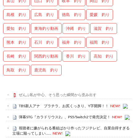
富山 釣り
山口 釣り
岐阜 釣り
岡山 釣り
島根 釣り
広島 釣り
徳島 釣り
愛媛 釣り
愛知 釣り
東海釣り動画
沖縄 釣り
滋賀 釣り
熊本 釣り
石川 釣り
福井 釣り
福岡 釣り
長崎 釣り
関西釣り動画
香川 釣り
高知 釣り
鳥取 釣り
鹿児島 釣り
ぜんぶ私が中心、そう思った瞬間から歪み出す
TBS新人アナ ブラチラ、お尻くっきり、Y字開脚！！
NEW!
弾幕STG『カラドリウス2』、PS5/Switch2で発売決定！
NEW!
視聴者に嫌がられる番組ばかり作ったフジテレビ、自業自得すぎる
立場に陥ってしまい……
NEW!