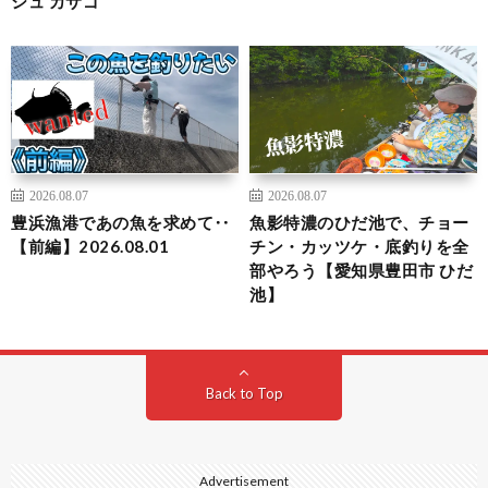
シュ カサゴ
2026.08.07
2026.08.07
豊浜漁港であの魚を求めて‥
魚影特濃のひだ池で、チョー
【前編】2026.08.01
チン・カッツケ・底釣りを全
部やろう【愛知県豊田市 ひだ
池】
Back to Top
Advertisement