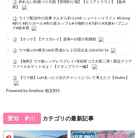
釣れない釣堀つり天国【管理釣り場】【エリアトラウト】【栃木
県】
ライブ配信中の珍事 ぞんすら釣りLIVE ショートハイライト #fishing
#釣り #釣りガール #年の差カップル#小物釣り#川釣り#水路#ハプニン
グ#栃木県
【ホッケ】【マコガレイ】道南➖10度の初挑戦
ウマ娘 LOH東京1600 育成から２日目出走 2026/02/16
【無料】ウマ娘シンデレラグレイ×笠松町コラボ第二弾！限定クリア
ファイルをゲットせよ！【スタンプラリー編】
【ウマ娘】LoH走ったり次のチャンミについて考えたり【Vtuber】
Powered by livedoor 相互RSS
愛知 釣り
カテゴリの最新記事