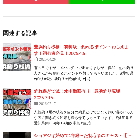
関連する記事
豊浜釣り桟橋 有料級 釣れるポイントおしえま
す！初心者必見！2025.4.6
2025.04.20
雨の日ですが、メバル狙いで出かけましが、偶然に他の釣り
人さんから 釣れるポイントを教えてもらいました。 #愛知県
#釣り #愛知県釣り #愛知釣り #[…]
釣れ過ぎて滅！水中動画有り 豊浜釣り広場
2026.7.16
2026.07.17
人気釣り場の状況を自分の釣果だけではなく釣り場のいろん
な方に聞き取り釣果も撮らせてもらっています。 #愛知県 #
愛知県釣り #釣り #知多半島 #豊浜[…]
ショアジギ始めて1年経った初心者のキャスト【上