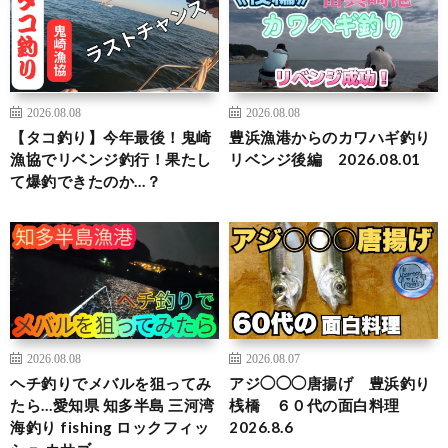
2026.08.08
2026.08.08
【タコ釣り】今年最後！鬼崎
豊浜漁港からのカワハギ釣り
漁協でリベンジ釣行！果たし
リベンジ後編 2026.08.01
て爆釣できたのか…？
2026.08.08
2026.08.07
ヘチ釣りでメバルを狙ってみ
アジ◯◯◯唐揚げ 豊浜釣り
たら…愛知県 知多半島 三河湾
桟橋 ６０代の面白料理
海釣り fishing ロックフィッ
2026.8.6